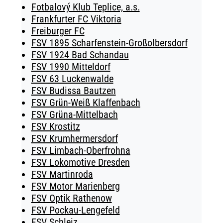
Fotbalový Klub Teplice, a.s.
Frankfurter FC Viktoria
Freiburger FC
FSV 1895 Scharfenstein-Großolbersdorf
FSV 1924 Bad Schandau
FSV 1990 Mitteldorf
FSV 63 Luckenwalde
FSV Budissa Bautzen
FSV Grün-Weiß Klaffenbach
FSV Grüna-Mittelbach
FSV Krostitz
FSV Krumhermersdorf
FSV Limbach-Oberfrohna
FSV Lokomotive Dresden
FSV Martinroda
FSV Motor Marienberg
FSV Optik Rathenow
FSV Pockau-Lengefeld
FSV Schleiz