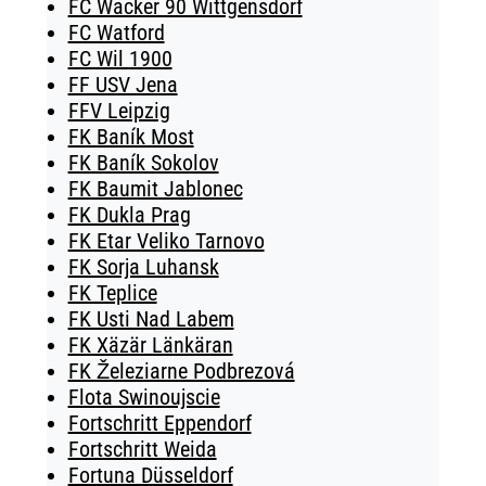
FC Wacker 90 Wittgensdorf
FC Watford
FC Wil 1900
FF USV Jena
FFV Leipzig
FK Baník Most
FK Baník Sokolov
FK Baumit Jablonec
FK Dukla Prag
FK Etar Veliko Tarnovo
FK Sorja Luhansk
FK Teplice
FK Usti Nad Labem
FK Xäzär Länkäran
FK Železiarne Podbrezová
Flota Swinoujscie
Fortschritt Eppendorf
Fortschritt Weida
Fortuna Düsseldorf