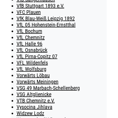
VfB Stuttgart 1893 e.V.
VFC Plauen
VfK Blau-Weiß Leipzig 1892
VfL 05 Hohenstein-Ernstthal
VfL Bochum
VfL Chemnitz
VfL Halle 96
VfL Osnabrück
VfL Pirna-Copitz 07
VFL Wildenfels
VfL Wolfsburg
Vorwärts Löbau
Vorwärts Meiningen
VSG 49 Marbach-Schellenberg
VSG Altglienicke
VTB Chemnitz e.V.
Vysocina Jihlava
Widzew Lodz