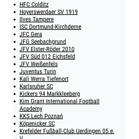
HFC Colditz
Hoyerswerdaer SV 1919
Ilves Tampere
ISC Dortmund-Kirchderne
JFC Gera
JFG Seebachgrund
JFV Elster-Röder 2010
JFV Süd 012 Eichsfeld
JFV Weißenfels
Juventus Turin
Kali Werra Tiefenort
Karlsruher SC
Kickers 94 Markkleeberg
Kim Grant International Football
Academy
KKS Lech Poznań
Köpenicker SC
Krefelder Fußball-Club Uerdingen 05 e.
V.