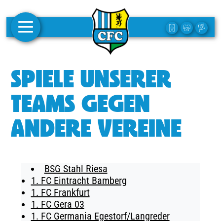
AKTUELLES
SPIELE UNSERER
1. MANNSCHAFT
TEAMS GEGEN
FRAUEN
ANDERE VEREINE
CAMPUS
CLUB
BSG Stahl Riesa
CLUBMITGLIEDSCHAFT
1. FC Eintracht Bamberg
1. FC Frankfurt
BUSINESS
1. FC Gera 03
SÜDKURVE
1. FC Germania Egestorf/Langreder