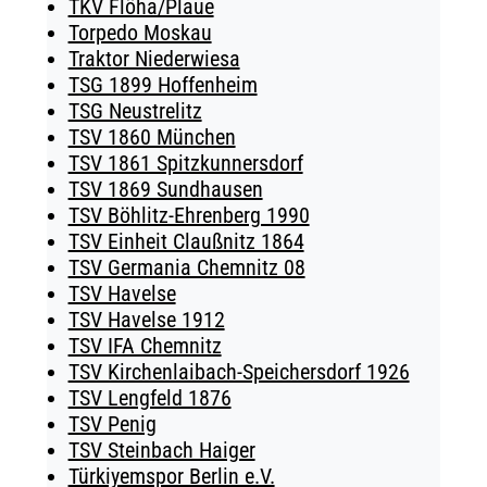
TKV Flöha/Plaue
Torpedo Moskau
Traktor Niederwiesa
TSG 1899 Hoffenheim
TSG Neustrelitz
TSV 1860 München
TSV 1861 Spitzkunnersdorf
TSV 1869 Sundhausen
TSV Böhlitz-Ehrenberg 1990
TSV Einheit Claußnitz 1864
TSV Germania Chemnitz 08
TSV Havelse
TSV Havelse 1912
TSV IFA Chemnitz
TSV Kirchenlaibach-Speichersdorf 1926
TSV Lengfeld 1876
TSV Penig
TSV Steinbach Haiger
Türkiyemspor Berlin e.V.