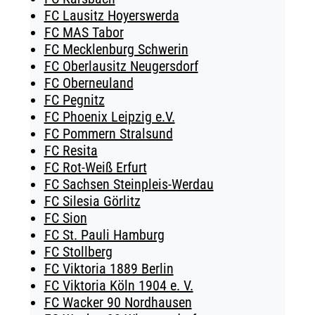
FC Lausitz Hoyerswerda
FC MAS Tabor
FC Mecklenburg Schwerin
FC Oberlausitz Neugersdorf
FC Oberneuland
FC Pegnitz
FC Phoenix Leipzig e.V.
FC Pommern Stralsund
FC Resita
FC Rot-Weiß Erfurt
FC Sachsen Steinpleis-Werdau
FC Silesia Görlitz
FC Sion
FC St. Pauli Hamburg
FC Stollberg
FC Viktoria 1889 Berlin
FC Viktoria Köln 1904 e. V.
FC Wacker 90 Nordhausen