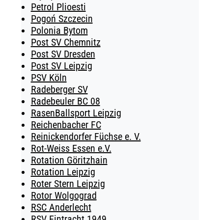
Petrol Plioesti
Pogoń Szczecin
Polonia Bytom
Post SV Chemnitz
Post SV Dresden
Post SV Leipzig
PSV Köln
Radeberger SV
Radebeuler BC 08
RasenBallsport Leipzig
Reichenbacher FC
Reinickendorfer Füchse e. V.
Rot-Weiss Essen e.V.
Rotation Göritzhain
Rotation Leipzig
Roter Stern Leipzig
Rotor Wolgograd
RSC Anderlecht
RSV Eintracht 1949