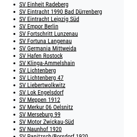
SV Einheit Radeberg
SV Eintracht 1990 Bad Dürrenberg
SV Eintracht Leipzig Süd
SV Empor Berlin
SV Fortschritt Lunzenau
SV Fortuna Langenau
SV Germania Mittweida
SV Hafen Rostock
SV Klinga-Ammelshain
SV Lichtenberg
SV Lichtenberg 47
SV Liebertwolkwitz
SV Lok Engelsdorf
SV Meppen 1912
SV Merkur 06 Oelsnitz
SV Merseburg 99
SV Motor Zwickau-Süd
SV Naunhof 1920
SV Panitzsch/​Borsdorf 1920