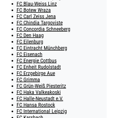
FC Blau-Weiss Linz
FC Botew Wraza
FC Carl Zeiss Jena
FC Chindia Targoviste
FC Concordia Schneeberg
FC Den Haag
FC Eilenburg
FC Eintracht Münchberg
FC Eisenach
FC Energie Cottbus
FC Enheit Rudolstadt
FC Erzgebirge Aue
FC Grimma
FC Grün-Weiß Piesteritz
FC Haka Valkeakoski
FC Halle-Neustadt e.V.
FC Hansa Rostock
FC International Leipzig
FC Karsbach