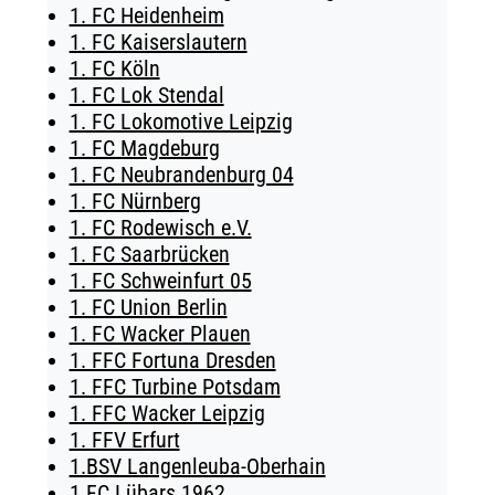
1. FC Heidenheim
TICKETING
1. FC Kaiserslautern
1. FC Köln
1. FC Lok Stendal
1. FC Lokomotive Leipzig
1. FC Magdeburg
1. FC Neubrandenburg 04
1. FC Nürnberg
1. FC Rodewisch e.V.
1. FC Saarbrücken
1. FC Schweinfurt 05
1. FC Union Berlin
1. FC Wacker Plauen
1. FFC Fortuna Dresden
1. FFC Turbine Potsdam
1. FFC Wacker Leipzig
1. FFV Erfurt
1.BSV Langenleuba-Oberhain
1.FC Lübars 1962