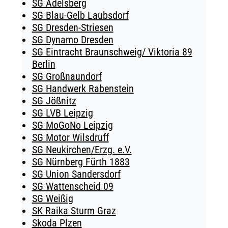
SG Adelsberg
SG Blau-Gelb Laubsdorf
SG Dresden-Striesen
SG Dynamo Dresden
SG Eintracht Braunschweig/ Viktoria 89
Berlin
SG Großnaundorf
SG Handwerk Rabenstein
SG Jößnitz
SG LVB Leipzig
SG MoGoNo Leipzig
SG Motor Wilsdruff
SG Neukirchen/Erzg. e.V.
SG Nürnberg Fürth 1883
SG Union Sandersdorf
SG Wattenscheid 09
SG Weißig
SK Raika Sturm Graz
Skoda Plzen