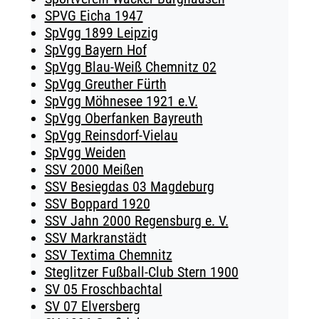
SPVG Eicha 1947
SpVgg 1899 Leipzig
SpVgg Bayern Hof
SpVgg Blau-Weiß Chemnitz 02
SpVgg Greuther Fürth
SpVgg Möhnesee 1921 e.V.
SpVgg Oberfanken Bayreuth
SpVgg Reinsdorf-Vielau
SpVgg Weiden
SSV 2000 Meißen
SSV Besiegdas 03 Magdeburg
SSV Boppard 1920
SSV Jahn 2000 Regensburg e. V.
SSV Markranstädt
SSV Textima Chemnitz
Steglitzer Fußball-Club Stern 1900
SV 05 Froschbachtal
SV 07 Elversberg