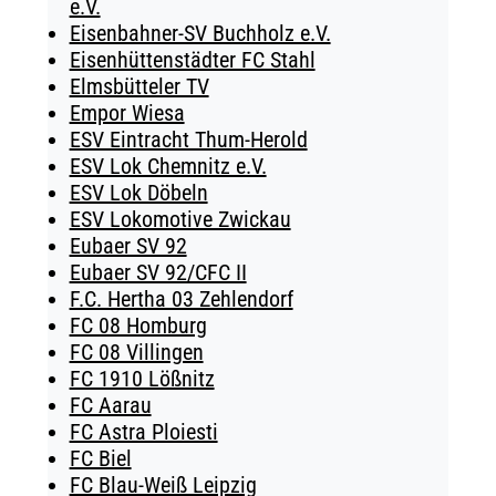
e.V.
Eisenbahner-SV Buchholz e.V.
Eisenhüttenstädter FC Stahl
Elmsbütteler TV
Empor Wiesa
ESV Eintracht Thum-Herold
ESV Lok Chemnitz e.V.
ESV Lok Döbeln
ESV Lokomotive Zwickau
Eubaer SV 92
Eubaer SV 92/CFC II
F.C. Hertha 03 Zehlendorf
FC 08 Homburg
FC 08 Villingen
FC 1910 Lößnitz
FC Aarau
FC Astra Ploiesti
FC Biel
FC Blau-Weiß Leipzig