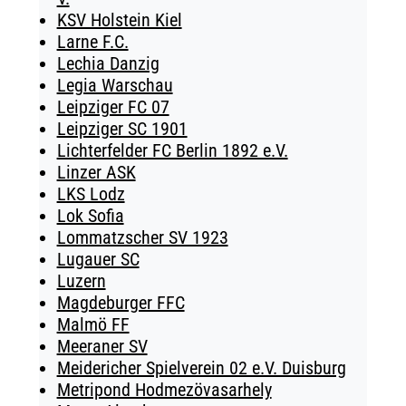
KSV Holstein Kiel
Larne F.C.
Lechia Danzig
Legia Warschau
Leipziger FC 07
Leipziger SC 1901
Lichterfelder FC Berlin 1892 e.V.
Linzer ASK
LKS Lodz
Lok Sofia
Lommatzscher SV 1923
Lugauer SC
Luzern
Magdeburger FFC
Malmö FF
Meeraner SV
Meidericher Spielverein 02 e.V. Duisburg
Metripond Hodmezövasarhely