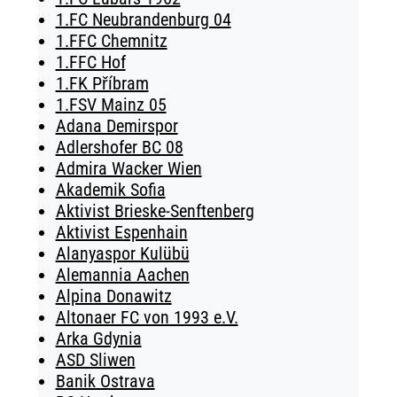
1.FC Neubrandenburg 04
1.FFC Chemnitz
1.FFC Hof
1.FK Příbram
1.FSV Mainz 05
Adana Demirspor
Adlershofer BC 08
Admira Wacker Wien
Akademik Sofia
Aktivist Brieske-Senftenberg
Aktivist Espenhain
Alanyaspor Kulübü
Alemannia Aachen
Alpina Donawitz
Altonaer FC von 1993 e.V.
Arka Gdynia
ASD Sliwen
Banik Ostrava