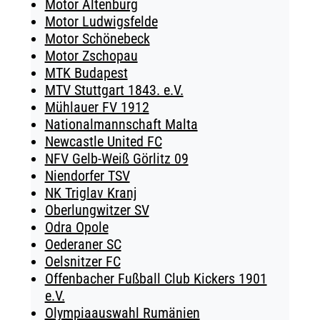
Motor Altenburg
Motor Ludwigsfelde
Motor Schönebeck
Motor Zschopau
MTK Budapest
MTV Stuttgart 1843. e.V.
Mühlauer FV 1912
Nationalmannschaft Malta
Newcastle United FC
NFV Gelb-Weiß Görlitz 09
Niendorfer TSV
NK Triglav Kranj
Oberlungwitzer SV
Odra Opole
Oederaner SC
Oelsnitzer FC
Offenbacher Fußball Club Kickers 1901
e.V.
Olympiaauswahl Rumänien