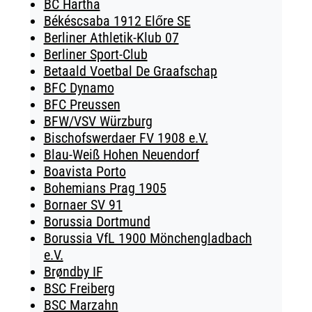
BC Hartha
Békéscsaba 1912 Előre SE
Berliner Athletik-Klub 07
Berliner Sport-Club
Betaald Voetbal De Graafschap
BFC Dynamo
BFC Preussen
BFW/VSV Würzburg
Bischofswerdaer FV 1908 e.V.
Blau-Weiß Hohen Neuendorf
Boavista Porto
Bohemians Prag 1905
Bornaer SV 91
Borussia Dortmund
Borussia VfL 1900 Mönchengladbach
e.V.
Brøndby IF
BSC Freiberg
BSC Marzahn