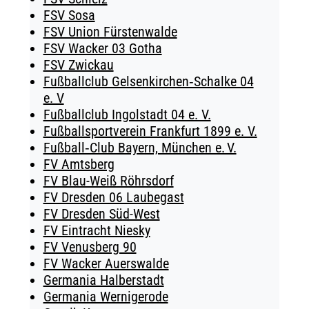
FSV Sosa
FSV Union Fürstenwalde
FSV Wacker 03 Gotha
FSV Zwickau
Fußballclub Gelsenkirchen‑Schalke 04
e. V
Fußballclub Ingolstadt 04 e. V.
Fußballsportverein Frankfurt 1899 e. V.
Fußball‑Club Bayern, München e. V.
FV Amtsberg
FV Blau-Weiß Röhrsdorf
FV Dresden 06 Laubegast
FV Dresden Süd-West
FV Eintracht Niesky
FV Venusberg 90
FV Wacker Auerswalde
Germania Halberstadt
Germania Wernigerode