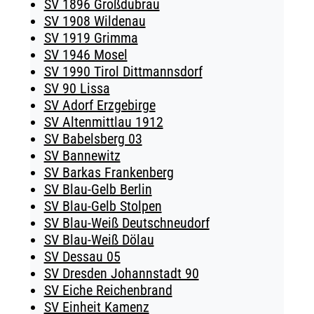
SV 1896 Großdubrau
SV 1908 Wildenau
SV 1919 Grimma
SV 1946 Mosel
SV 1990 Tirol Dittmannsdorf
SV 90 Lissa
SV Adorf Erzgebirge
SV Altenmittlau 1912
SV Babelsberg 03
SV Bannewitz
SV Barkas Frankenberg
SV Blau-Gelb Berlin
SV Blau-Gelb Stolpen
SV Blau-Weiß Deutschneudorf
SV Blau-Weiß Dölau
SV Dessau 05
SV Dresden Johannstadt 90
SV Eiche Reichenbrand
SV Einheit Kamenz