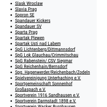
Slask Wroclaw
Slavia Prag
Sopron SE
Spandauer Kickers
Spandauer SV
Sparta Prag
Spartak Plewen
Spartak Usti nad Labem
SpG Lichtenberg/Dittmannsdorf
SpG Lok Glauchau/Crimmitschau
SpG Rabenstein/ CSV Siegmar
SpG Reichenhain/Bernsdorf
Spg. Hagenwerder/Reichenbach/Zodeln
Spielvereinigung Unterhaching e.V.
Sportgemeinschaft Sonnenhof
Großaspach e.V.
Sportverein 1916 Sandhausen e.V.
Sportverein Darmstadt 1898 e.V.
Sportverein Wacker Burghausen