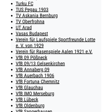
Turku FC
TUS Pegau 1903
TV Askania Bernburg
TV Oberfrohna
UT Arad
Vasas Budapest
Verein für Laufspiele Sportfreunde Lotte
e. V. von 1929
Verein für Rasenspiele Aalen 1921 e.V.
VfB 09 Pößneck
VfB 09/13 Gelsenkirchen
VfB Annaberg 09
VfB Auerbach 1906
VfB Fortuna Chemnitz
VfB Glauchau
VfB IMO Merseburg
VfB Lübeck
VfB Oldenburg
VfB Sangerhausen