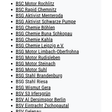
BSC Motor Rochlitz
BSC Rapid Chemnitz
BSG Aktivist Menteroda
BSG Aktivist Schwarze Pumpe
BSG Chemie Böhlen
BSG Chemie Buna Schkopau
BSG Chemie Kahla
BSG Chemie Leipzig e.V.
BSG Motor Limbach-Oberfrohna
BSG Motor Rudisleben
BSG Motor Steinach
BSG Motor Suhl
BSG Stahl Brandenburg
BSG Stahl Riesa
BSG Wismut Gera
BSV 53 Irfersgrün
BSV Al Dersimspor Berlin
BSV Eintracht Zschopautal
BSV Gelenau