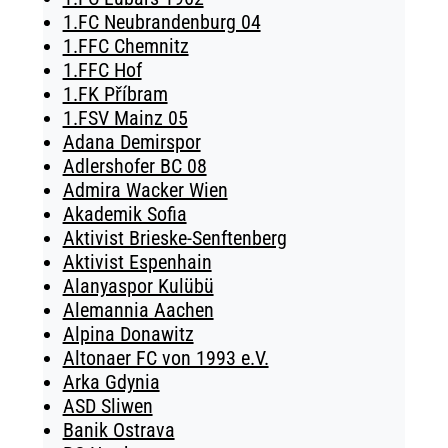
1.FC Neubrandenburg 04
1.FFC Chemnitz
1.FFC Hof
1.FK Příbram
1.FSV Mainz 05
Adana Demirspor
Adlershofer BC 08
Admira Wacker Wien
Akademik Sofia
Aktivist Brieske-Senftenberg
Aktivist Espenhain
Alanyaspor Kulübü
Alemannia Aachen
Alpina Donawitz
Altonaer FC von 1993 e.V.
Arka Gdynia
ASD Sliwen
Banik Ostrava