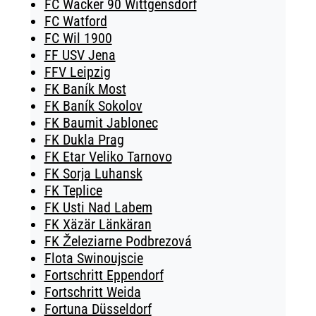
FC Wacker 90 Wittgensdorf
FC Watford
FC Wil 1900
FF USV Jena
FFV Leipzig
FK Baník Most
FK Baník Sokolov
FK Baumit Jablonec
FK Dukla Prag
FK Etar Veliko Tarnovo
FK Sorja Luhansk
FK Teplice
FK Usti Nad Labem
FK Xäzär Länkäran
FK Železiarne Podbrezová
Flota Swinoujscie
Fortschritt Eppendorf
Fortschritt Weida
Fortuna Düsseldorf