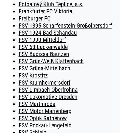
Fotbalový Klub Teplice, a.s.
Frankfurter FC Viktoria
Freiburger FC
FSV 1895 Scharfenstein-Großolbersdorf
FSV 1924 Bad Schandau
FSV 1990 Mitteldorf
FSV 63 Luckenwalde
FSV Budissa Bautzen
FSV Grün-Weiß Klaffenbach
FSV Grüna-Mittelbach
FSV Krostitz
FSV Krumhermersdorf
FSV Limbach-Oberfrohna
FSV Lokomotive Dresden
FSV Martinroda
FSV Motor Marienberg
FSV Optik Rathenow
FSV Pockau-Lengefeld
FSV Schleiz