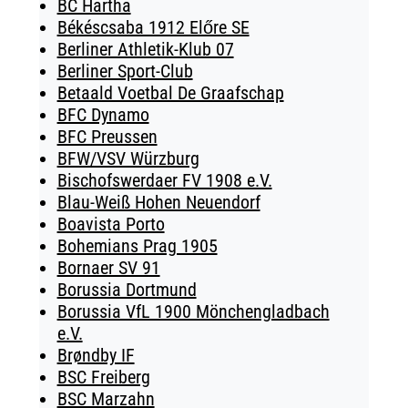
BC Hartha
Békéscsaba 1912 Előre SE
Berliner Athletik-Klub 07
Berliner Sport-Club
Betaald Voetbal De Graafschap
BFC Dynamo
BFC Preussen
BFW/VSV Würzburg
Bischofswerdaer FV 1908 e.V.
Blau-Weiß Hohen Neuendorf
Boavista Porto
Bohemians Prag 1905
Bornaer SV 91
Borussia Dortmund
Borussia VfL 1900 Mönchengladbach
e.V.
Brøndby IF
BSC Freiberg
BSC Marzahn