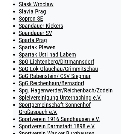
Slask Wroclaw
Slavia Prag
Sopron SE
Spandauer Kickers
Spandauer SV
Sparta Prag
Spartak Plewen
Spartak Usti nad Labem
SpG Lichtenberg/Dittmannsdorf
SpG Lok Glauchau/Crimmitschau
SpG Rabenstein/ CSV Siegmar
SpG Reichenhain/Bernsdorf
Spg. Hagenwerder/Reichenbach/Zodeln
Spielvereinigung Unterhaching e.V.
Sportgemeinschaft Sonnenhof
Großaspach e.V.
Sportverein 1916 Sandhausen e.V.
Sportverein Darmstadt 1898 e.V.
Sportverein Wacker Burghausen