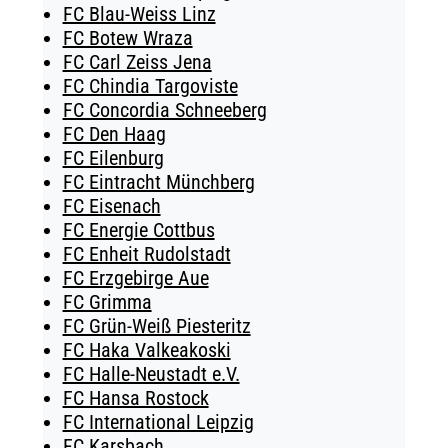
FC Blau-Weiss Linz
FC Botew Wraza
FC Carl Zeiss Jena
FC Chindia Targoviste
FC Concordia Schneeberg
FC Den Haag
FC Eilenburg
FC Eintracht Münchberg
FC Eisenach
FC Energie Cottbus
FC Enheit Rudolstadt
FC Erzgebirge Aue
FC Grimma
FC Grün-Weiß Piesteritz
FC Haka Valkeakoski
FC Halle-Neustadt e.V.
FC Hansa Rostock
FC International Leipzig
FC Karsbach