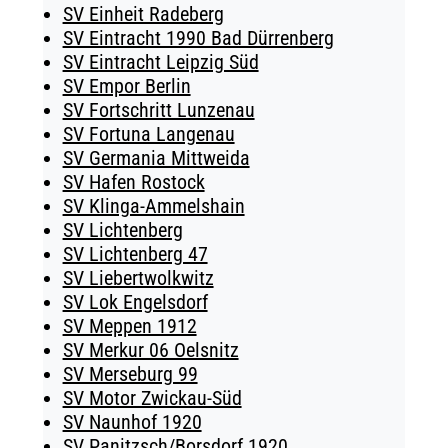
SV Einheit Radeberg
SV Eintracht 1990 Bad Dürrenberg
SV Eintracht Leipzig Süd
SV Empor Berlin
SV Fortschritt Lunzenau
SV Fortuna Langenau
SV Germania Mittweida
SV Hafen Rostock
SV Klinga-Ammelshain
SV Lichtenberg
SV Lichtenberg 47
SV Liebertwolkwitz
SV Lok Engelsdorf
SV Meppen 1912
SV Merkur 06 Oelsnitz
SV Merseburg 99
SV Motor Zwickau-Süd
SV Naunhof 1920
SV Panitzsch/​Borsdorf 1920