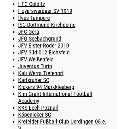
HFC Colditz
Hoyerswerdaer SV 1919
Ilves Tampere
ISC Dortmund-Kirchderne
JFC Gera
JFG Seebachgrund
JFV Elster-Röder 2010
JFV Süd 012 Eichsfeld
JFV Weißenfels
Juventus Turin
Kali Werra Tiefenort
Karlsruher SC
Kickers 94 Markkleeberg
Kim Grant International Football
Academy
KKS Lech Poznań
Köpenicker SC
Krefelder Fußball-Club Uerdingen 05 e.
V.