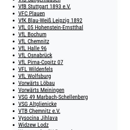
VfB Stuttgart 1893 e.V.
VFC Plauen
VfK Blau-Weiß Leipzig 1892
VfL 05 Hohenstein-Ernstthal
VfL Bochum
VfL Chemnitz
VfL Halle 96
VfL Osnabrück
VfL Pirna-Copitz 07
VFL Wildenfels
VfL Wolfsburg
Vorwärts Löbau
Vorwärts Meiningen
VSG 49 Marbach-Schellenberg
VSG Altglienicke
VTB Chemnitz e.V.
Vysocina Jihlava
Widzew Lodz