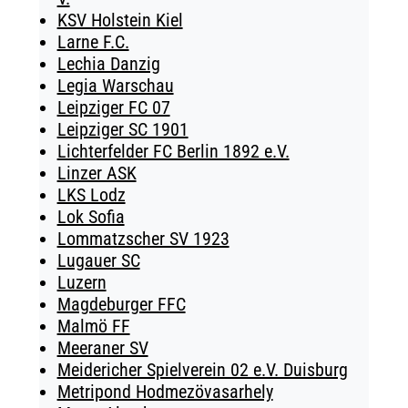
KSV Holstein Kiel
Larne F.C.
Lechia Danzig
Legia Warschau
Leipziger FC 07
Leipziger SC 1901
Lichterfelder FC Berlin 1892 e.V.
Linzer ASK
LKS Lodz
Lok Sofia
Lommatzscher SV 1923
Lugauer SC
Luzern
Magdeburger FFC
Malmö FF
Meeraner SV
Meidericher Spielverein 02 e.V. Duisburg
Metripond Hodmezövasarhely