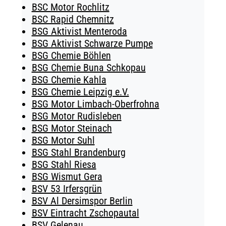
BSC Motor Rochlitz
BSC Rapid Chemnitz
BSG Aktivist Menteroda
BSG Aktivist Schwarze Pumpe
BSG Chemie Böhlen
BSG Chemie Buna Schkopau
BSG Chemie Kahla
BSG Chemie Leipzig e.V.
BSG Motor Limbach-Oberfrohna
BSG Motor Rudisleben
BSG Motor Steinach
BSG Motor Suhl
BSG Stahl Brandenburg
BSG Stahl Riesa
BSG Wismut Gera
BSV 53 Irfersgrün
BSV Al Dersimspor Berlin
BSV Eintracht Zschopautal
BSV Gelenau