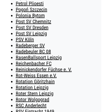
Petrol Plioesti
Pogoń Szczecin
Polonia Bytom
Post SV Chemnitz
Post SV Dresden
Post SV Leipzig
PSV Köln
Radeberger SV
Radebeuler BC 08
RasenBallsport Leipzig
Reichenbacher FC
Reinickendorfer Füchse e. V.
Rot-Weiss Essen e.V.
Rotation Göritzhain
Rotation Leipzig
Roter Stern Leipzig
Rotor Wolgograd
RSC Anderlecht
RSV Eintracht 1949