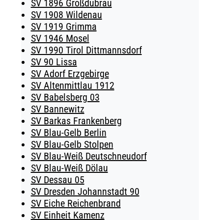
SV 1896 Großdubrau
SV 1908 Wildenau
SV 1919 Grimma
SV 1946 Mosel
SV 1990 Tirol Dittmannsdorf
SV 90 Lissa
SV Adorf Erzgebirge
SV Altenmittlau 1912
SV Babelsberg 03
SV Bannewitz
SV Barkas Frankenberg
SV Blau-Gelb Berlin
SV Blau-Gelb Stolpen
SV Blau-Weiß Deutschneudorf
SV Blau-Weiß Dölau
SV Dessau 05
SV Dresden Johannstadt 90
SV Eiche Reichenbrand
SV Einheit Kamenz