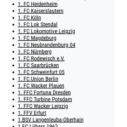
1. FC Heidenheim
TICKETING
1. FC Kaiserslautern
1. FC Köln
1. FC Lok Stendal
1. FC Lokomotive Leipzig
1. FC Magdeburg
1. FC Neubrandenburg 04
1. FC Nürnberg
1. FC Rodewisch e.V.
1. FC Saarbrücken
1. FC Schweinfurt 05
1. FC Union Berlin
1. FC Wacker Plauen
1. FFC Fortuna Dresden
1. FFC Turbine Potsdam
1. FFC Wacker Leipzig
1. FFV Erfurt
1.BSV Langenleuba-Oberhain
1.FC Lübars 1962