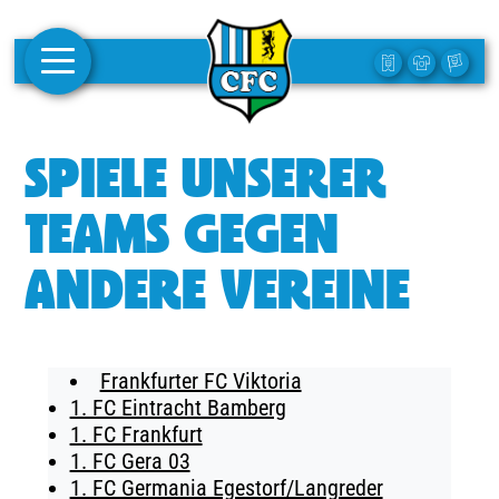
AKTUELLES
SPIELE UNSERER
1. MANNSCHAFT
TEAMS GEGEN
FRAUEN
ANDERE VEREINE
CAMPUS
CLUB
Frankfurter FC Viktoria
CLUBMITGLIEDSCHAFT
1. FC Eintracht Bamberg
1. FC Frankfurt
BUSINESS
1. FC Gera 03
SÜDKURVE
1. FC Germania Egestorf/Langreder