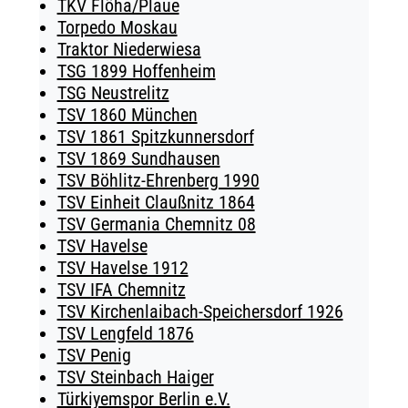
TKV Flöha/Plaue
Torpedo Moskau
Traktor Niederwiesa
TSG 1899 Hoffenheim
TSG Neustrelitz
TSV 1860 München
TSV 1861 Spitzkunnersdorf
TSV 1869 Sundhausen
TSV Böhlitz-Ehrenberg 1990
TSV Einheit Claußnitz 1864
TSV Germania Chemnitz 08
TSV Havelse
TSV Havelse 1912
TSV IFA Chemnitz
TSV Kirchenlaibach-Speichersdorf 1926
TSV Lengfeld 1876
TSV Penig
TSV Steinbach Haiger
Türkiyemspor Berlin e.V.