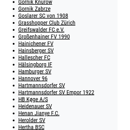
Gornik Knurow
Gornik Zabrze
Goslarer SC von 1908
Grasshopper Club Zürich
Greifswalder FC e.V.
Großenhainer FV 1990
Hainichener FV
Hainsberger SV
Hallescher FC
Hälsingborg IF
Hamburger SV
Hannover 96
Hartmannsdorfer SV
Hartmannsdorfer SV Empor 1922
HB Køge A/S
Heidenauer SV
Henan Jianye F.C.
Herolder SV
Hertha BSC