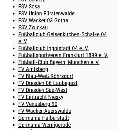
FSV Sosa
FSV Union Fürstenwalde
FSV Wacker 03 Gotha
FSV Zwickau
Fußballclub Gelsenkirchen‑Schalke 04
e. V
Fußballclub Ingolstadt 04 e. V.
Fußballsportverein Frankfurt 1899 e. V.
Fußball‑Club Bayern, München e. V.
FV Amtsberg
FV Blau-Weiß Röhrsdorf
FV Dresden 06 Laubegast
FV Dresden Süd-West
FV Eintracht Niesky
FV Venusberg 90
FV Wacker Auerswalde
Germania Halberstadt
Germania Wernigerode