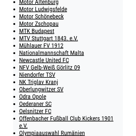
Motor Altenburg
Motor Ludwigsfelde
Motor Schönebeck
Motor Zschopau
MTK Budapest
MTV Stuttgart 1843. e.V.
Mühlauer FV 1912
Nationalmannschaft Malta
Newcastle United FC
NFV Gelb-Weiß Görlitz 09
Niendorfer TSV
NK Triglav Kranj
Oberlungwitzer SV
Odra Opole
Oederaner SC
Oelsnitzer FC
Offenbacher Fußball Club Kickers 1901
e.V.
Olympiaauswahl Rumänien