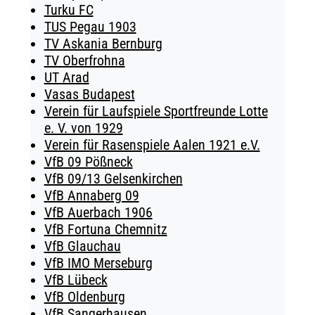
Turku FC
TUS Pegau 1903
TV Askania Bernburg
TV Oberfrohna
UT Arad
Vasas Budapest
Verein für Laufspiele Sportfreunde Lotte
e. V. von 1929
Verein für Rasenspiele Aalen 1921 e.V.
VfB 09 Pößneck
VfB 09/13 Gelsenkirchen
VfB Annaberg 09
VfB Auerbach 1906
VfB Fortuna Chemnitz
VfB Glauchau
VfB IMO Merseburg
VfB Lübeck
VfB Oldenburg
VfB Sangerhausen