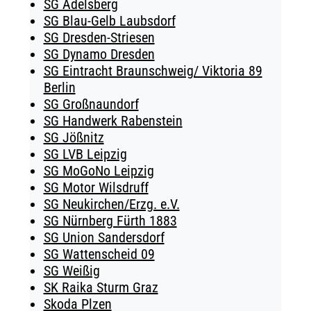
SG Adelsberg
SG Blau-Gelb Laubsdorf
SG Dresden-Striesen
SG Dynamo Dresden
SG Eintracht Braunschweig/ Viktoria 89
Berlin
SG Großnaundorf
SG Handwerk Rabenstein
SG Jößnitz
SG LVB Leipzig
SG MoGoNo Leipzig
SG Motor Wilsdruff
SG Neukirchen/Erzg. e.V.
SG Nürnberg Fürth 1883
SG Union Sandersdorf
SG Wattenscheid 09
SG Weißig
SK Raika Sturm Graz
Skoda Plzen