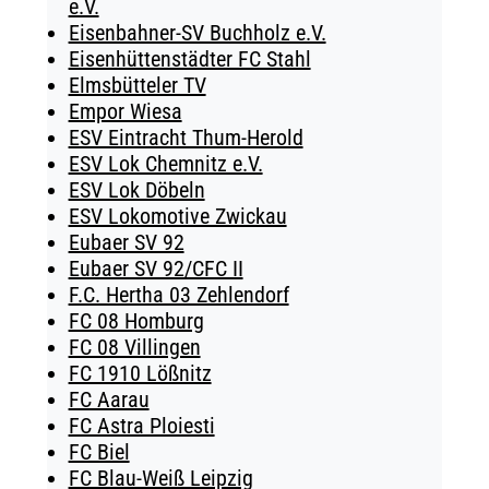
e.V.
Eisenbahner-SV Buchholz e.V.
Eisenhüttenstädter FC Stahl
Elmsbütteler TV
Empor Wiesa
ESV Eintracht Thum-Herold
ESV Lok Chemnitz e.V.
ESV Lok Döbeln
ESV Lokomotive Zwickau
Eubaer SV 92
Eubaer SV 92/CFC II
F.C. Hertha 03 Zehlendorf
FC 08 Homburg
FC 08 Villingen
FC 1910 Lößnitz
FC Aarau
FC Astra Ploiesti
FC Biel
FC Blau-Weiß Leipzig