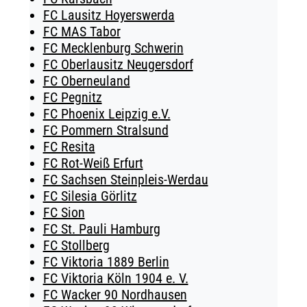
FC Lausitz Hoyerswerda
FC MAS Tabor
FC Mecklenburg Schwerin
FC Oberlausitz Neugersdorf
FC Oberneuland
FC Pegnitz
FC Phoenix Leipzig e.V.
FC Pommern Stralsund
FC Resita
FC Rot-Weiß Erfurt
FC Sachsen Steinpleis-Werdau
FC Silesia Görlitz
FC Sion
FC St. Pauli Hamburg
FC Stollberg
FC Viktoria 1889 Berlin
FC Viktoria Köln 1904 e. V.
FC Wacker 90 Nordhausen