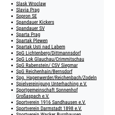
Slask Wroclaw
Slavia Prag
Sopron SE
Spandauer Kickers
Spandauer SV
Sparta Prag
Spartak Plewen
Spartak Usti nad Labem
SpG Lichtenberg/Dittmannsdorf
SpG Lok Glauchau/Crimmitschau
SpG Rabenstein/ CSV Siegmar
SpG Reichenhain/Bernsdorf
Spg. Hagenwerder/Reichenbach/Zodeln
Spielvereinigung Unterhaching e.V.
Sportgemeinschaft Sonnenhof
Großaspach e.V.
Sportverein 1916 Sandhausen e.V.
Sportverein Darmstadt 1898 e.V.
Sportverein Wacker Burghausen