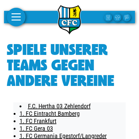
AKTUELLES
SPIELE UNSERER
1. MANNSCHAFT
TEAMS GEGEN
FRAUEN
ANDERE VEREINE
CAMPUS
CLUB
F.C. Hertha 03 Zehlendorf
CLUBMITGLIEDSCHAFT
1. FC Eintracht Bamberg
1. FC Frankfurt
BUSINESS
1. FC Gera 03
SÜDKURVE
1. FC Germania Egestorf/Langreder