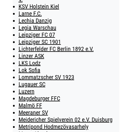
KSV Holstein Kiel
Larne F.C.
Lechia Danzig
Legia Warschau
Leipziger FC 07
Leipziger SC 1901
Lichterfelder FC Berlin 1892 e.V.
Linzer ASK
LKS Lodz
Lok Sofia
Lommatzscher SV 1923
Lugauer SC
Luzern
Magdeburger FFC
Malmö FF
Meeraner SV
Meidericher Spielverein 02 e.V. Duisburg
Metripond Hodmezövasarhely