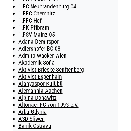
1.FC Neubrandenburg 04
1.FFC Chemnitz
1.FFC Hof
1.FK Příbram
1.FSV Mainz 05
Adana Demirspor
Adlershofer BC 08
Admira Wacker Wien
Akademik Sofia
Aktivist Brieske-Senftenberg
Aktivist Espenhain
Alanyaspor Kulübü
Alemannia Aachen
Alpina Donawitz
Altonaer FC von 1993 e.V.
Arka Gdynia
ASD Sliwen
Banik Ostrava