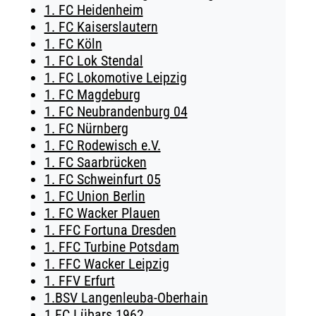
1. FC Heidenheim
TICKETING
1. FC Kaiserslautern
1. FC Köln
1. FC Lok Stendal
1. FC Lokomotive Leipzig
1. FC Magdeburg
1. FC Neubrandenburg 04
1. FC Nürnberg
1. FC Rodewisch e.V.
1. FC Saarbrücken
1. FC Schweinfurt 05
1. FC Union Berlin
1. FC Wacker Plauen
1. FFC Fortuna Dresden
1. FFC Turbine Potsdam
1. FFC Wacker Leipzig
1. FFV Erfurt
1.BSV Langenleuba-Oberhain
1.FC Lübars 1962