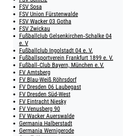
FSV Sosa
FSV Union Fürstenwalde
FSV Wacker 03 Gotha
FSV Zwickau
Fußballclub Gelsenkirchen‑Schalke 04
e. V
Fußballclub Ingolstadt 04 e. V.
Fußballsportverein Frankfurt 1899 e. V.
Fußball‑Club Bayern, München e. V.
FV Amtsberg
FV Blau-Weiß Röhrsdorf
FV Dresden 06 Laubegast
FV Dresden Süd-West
FV Eintracht Niesky
FV Venusberg 90
FV Wacker Auerswalde
Germania Halberstadt
Germania Wernigerode