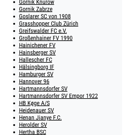
Gornik Knurow
Gornik Zabrze
Goslarer SC von 1908
Grasshopper Club Zürich
Greifswalder FC e.V.
Großenhainer FV 1990
Hainichener FV
Hainsberger SV
Hallescher FC
Hälsingborg IF
Hamburger SV
Hannover 96
Hartmannsdorfer SV
Hartmannsdorfer SV Empor 1922
HB Køge A/S
Heidenauer SV
Henan Jianye F.C.
Herolder SV
Hertha BSC