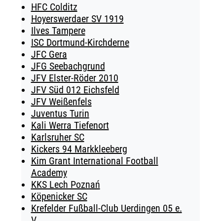
HFC Colditz
Hoyerswerdaer SV 1919
Ilves Tampere
ISC Dortmund-Kirchderne
JFC Gera
JFG Seebachgrund
JFV Elster-Röder 2010
JFV Süd 012 Eichsfeld
JFV Weißenfels
Juventus Turin
Kali Werra Tiefenort
Karlsruher SC
Kickers 94 Markkleeberg
Kim Grant International Football
Academy
KKS Lech Poznań
Köpenicker SC
Krefelder Fußball-Club Uerdingen 05 e.
V.