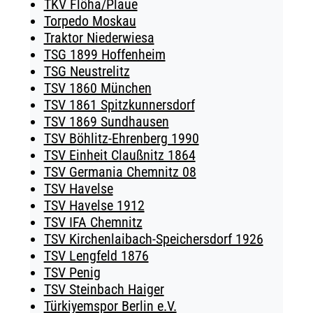
TKV Flöha/Plaue
Torpedo Moskau
Traktor Niederwiesa
TSG 1899 Hoffenheim
TSG Neustrelitz
TSV 1860 München
TSV 1861 Spitzkunnersdorf
TSV 1869 Sundhausen
TSV Böhlitz-Ehrenberg 1990
TSV Einheit Claußnitz 1864
TSV Germania Chemnitz 08
TSV Havelse
TSV Havelse 1912
TSV IFA Chemnitz
TSV Kirchenlaibach-Speichersdorf 1926
TSV Lengfeld 1876
TSV Penig
TSV Steinbach Haiger
Türkiyemspor Berlin e.V.