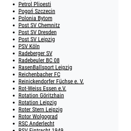
Petrol Plioesti
Pogoń Szczecin
Polonia Bytom
Post SV Chemnitz
Post SV Dresden
Post SV Leipzig
PSV Köln
Radeberger SV
Radebeuler BC 08
RasenBallsport Leipzig
Reichenbacher FC
Reinickendorfer Füchse e. V.
Rot-Weiss Essen e.V.
Rotation Göritzhain
Rotation Leipzig
Roter Stern Leipzig
Rotor Wolgograd
RSC Anderlecht
RSV Eintracht 1949