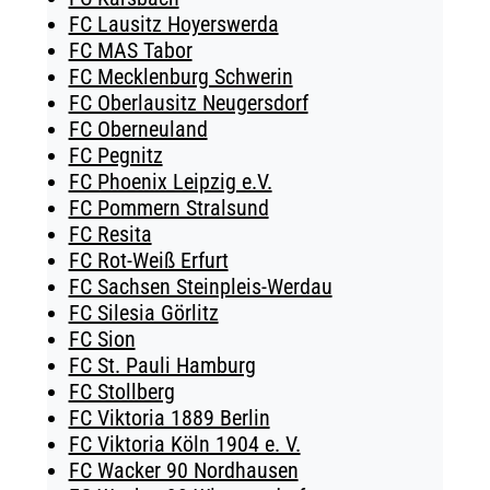
FC Lausitz Hoyerswerda
FC MAS Tabor
FC Mecklenburg Schwerin
FC Oberlausitz Neugersdorf
FC Oberneuland
FC Pegnitz
FC Phoenix Leipzig e.V.
FC Pommern Stralsund
FC Resita
FC Rot-Weiß Erfurt
FC Sachsen Steinpleis-Werdau
FC Silesia Görlitz
FC Sion
FC St. Pauli Hamburg
FC Stollberg
FC Viktoria 1889 Berlin
FC Viktoria Köln 1904 e. V.
FC Wacker 90 Nordhausen