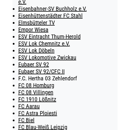
e.V.
Eisenbahner-SV Buchholz e.V.
Eisenhüttenstädter FC Stahl
Elmsbütteler TV
Empor Wiesa
ESV Eintracht Thum-Herold
ESV Lok Chemnitz e.V.
ESV Lok Döbeln
ESV Lokomotive Zwickau
Eubaer SV 92
Eubaer SV 92/CFC II
F.C. Hertha 03 Zehlendorf
FC 08 Homburg
FC 08 Villingen
FC 1910 Lößnitz
FC Aarau
FC Astra Ploiesti
FC Biel
FC Blau-Weiß Leipzig