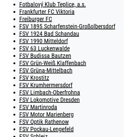
Fotbalový Klub Teplice, a.s.
Frankfurter FC Viktoria
Freiburger FC
FSV 1895 Scharfenstein-Großolbersdorf
FSV 1924 Bad Schandau
FSV 1990 Mitteldorf
FSV 63 Luckenwalde
FSV Budissa Bautzen
FSV Grün-Weiß Klaffenbach
FSV Grüna-Mittelbach
FSV Krostitz
FSV Krumhermersdorf
FSV Limbach-Oberfrohna
FSV Lokomotive Dresden
FSV Martinroda
FSV Motor Marienberg
FSV Optik Rathenow
FSV Pockau-Lengefeld
FSV Schleiz