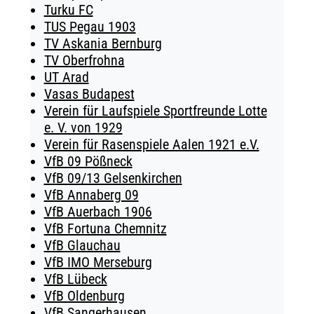
Turku FC
TUS Pegau 1903
TV Askania Bernburg
TV Oberfrohna
UT Arad
Vasas Budapest
Verein für Laufspiele Sportfreunde Lotte
e. V. von 1929
Verein für Rasenspiele Aalen 1921 e.V.
VfB 09 Pößneck
VfB 09/13 Gelsenkirchen
VfB Annaberg 09
VfB Auerbach 1906
VfB Fortuna Chemnitz
VfB Glauchau
VfB IMO Merseburg
VfB Lübeck
VfB Oldenburg
VfB Sangerhausen