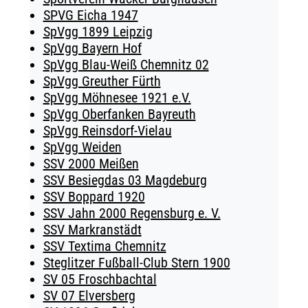
SPVG Eicha 1947
SpVgg 1899 Leipzig
SpVgg Bayern Hof
SpVgg Blau-Weiß Chemnitz 02
SpVgg Greuther Fürth
SpVgg Möhnesee 1921 e.V.
SpVgg Oberfanken Bayreuth
SpVgg Reinsdorf-Vielau
SpVgg Weiden
SSV 2000 Meißen
SSV Besiegdas 03 Magdeburg
SSV Boppard 1920
SSV Jahn 2000 Regensburg e. V.
SSV Markranstädt
SSV Textima Chemnitz
Steglitzer Fußball-Club Stern 1900
SV 05 Froschbachtal
SV 07 Elversberg