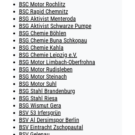
BSC Motor Rochlitz
BSC Rapid Chemnitz
BSG Aktivist Menteroda
BSG Aktivist Schwarze Pumpe
BSG Chemie Böhlen
BSG Chemie Buna Schkopau
BSG Chemie Kahla
BSG Chemie Leipzig e.V.
BSG Motor Limbach-Oberfrohna
BSG Motor Rudisleben
BSG Motor Steinach
BSG Motor Suhl
BSG Stahl Brandenburg
BSG Stahl Riesa
BSG Wismut Gera
BSV 53 Irfersgrün
BSV Al Dersimspor Berlin
BSV Eintracht Zschopautal
BSV Gelenau