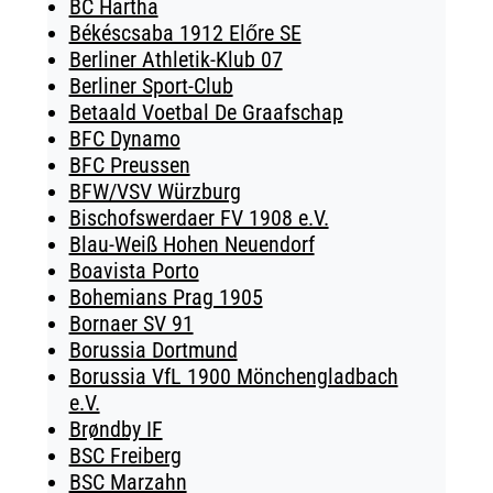
BC Hartha
Békéscsaba 1912 Előre SE
Berliner Athletik-Klub 07
Berliner Sport-Club
Betaald Voetbal De Graafschap
BFC Dynamo
BFC Preussen
BFW/VSV Würzburg
Bischofswerdaer FV 1908 e.V.
Blau-Weiß Hohen Neuendorf
Boavista Porto
Bohemians Prag 1905
Bornaer SV 91
Borussia Dortmund
Borussia VfL 1900 Mönchengladbach
e.V.
Brøndby IF
BSC Freiberg
BSC Marzahn