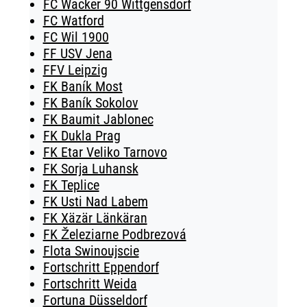
FC Wacker 90 Wittgensdorf
FC Watford
FC Wil 1900
FF USV Jena
FFV Leipzig
FK Baník Most
FK Baník Sokolov
FK Baumit Jablonec
FK Dukla Prag
FK Etar Veliko Tarnovo
FK Sorja Luhansk
FK Teplice
FK Usti Nad Labem
FK Xäzär Länkäran
FK Železiarne Podbrezová
Flota Swinoujscie
Fortschritt Eppendorf
Fortschritt Weida
Fortuna Düsseldorf