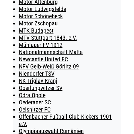
Motor Altenburg
Motor Ludwigsfelde
Motor Schönebeck
Motor Zschopau
MTK Budapest
MTV Stuttgart 1843. e.V.
Mühlauer FV 1912
Nationalmannschaft Malta
Newcastle United FC
NFV Gelb-Weiß Görlitz 09
Niendorfer TSV
NK Triglav Kranj
Oberlungwitzer SV
Odra Opole
Oederaner SC
Oelsnitzer FC
Offenbacher Fußball Club Kickers 1901
e.V.
Olympiaauswahl Rumänien