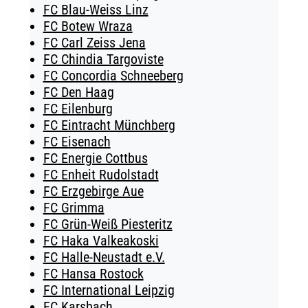
FC Blau-Weiss Linz
FC Botew Wraza
FC Carl Zeiss Jena
FC Chindia Targoviste
FC Concordia Schneeberg
FC Den Haag
FC Eilenburg
FC Eintracht Münchberg
FC Eisenach
FC Energie Cottbus
FC Enheit Rudolstadt
FC Erzgebirge Aue
FC Grimma
FC Grün-Weiß Piesteritz
FC Haka Valkeakoski
FC Halle-Neustadt e.V.
FC Hansa Rostock
FC International Leipzig
FC Karsbach