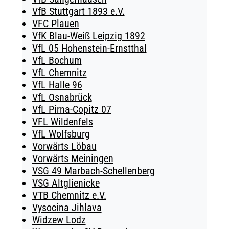
VfB Stuttgart 1893 e.V.
VFC Plauen
VfK Blau-Weiß Leipzig 1892
VfL 05 Hohenstein-Ernstthal
VfL Bochum
VfL Chemnitz
VfL Halle 96
VfL Osnabrück
VfL Pirna-Copitz 07
VFL Wildenfels
VfL Wolfsburg
Vorwärts Löbau
Vorwärts Meiningen
VSG 49 Marbach-Schellenberg
VSG Altglienicke
VTB Chemnitz e.V.
Vysocina Jihlava
Widzew Lodz