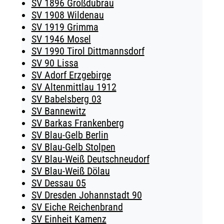
SV 1896 Großdubrau
SV 1908 Wildenau
SV 1919 Grimma
SV 1946 Mosel
SV 1990 Tirol Dittmannsdorf
SV 90 Lissa
SV Adorf Erzgebirge
SV Altenmittlau 1912
SV Babelsberg 03
SV Bannewitz
SV Barkas Frankenberg
SV Blau-Gelb Berlin
SV Blau-Gelb Stolpen
SV Blau-Weiß Deutschneudorf
SV Blau-Weiß Dölau
SV Dessau 05
SV Dresden Johannstadt 90
SV Eiche Reichenbrand
SV Einheit Kamenz