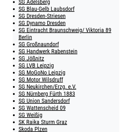
SG Adelsberg
SG Blau-Gelb Laubsdorf
SG Dresden-Striesen
SG Dynamo Dresden
SG Eintracht Braunschweig/ Viktoria 89
Berlin
SG Großnaundorf
SG Handwerk Rabenstein
SG Jößnitz
SG LVB Leipzig
SG MoGoNo Leipzig
SG Motor Wilsdruff
SG Neukirchen/Erzg. e.V.
SG Nürnberg Fürth 1883
SG Union Sandersdorf
SG Wattenscheid 09
SG Weißig
SK Raika Sturm Graz
Skoda Plzen