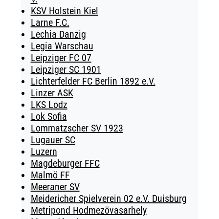
KSV Holstein Kiel
Larne F.C.
Lechia Danzig
Legia Warschau
Leipziger FC 07
Leipziger SC 1901
Lichterfelder FC Berlin 1892 e.V.
Linzer ASK
LKS Lodz
Lok Sofia
Lommatzscher SV 1923
Lugauer SC
Luzern
Magdeburger FFC
Malmö FF
Meeraner SV
Meidericher Spielverein 02 e.V. Duisburg
Metripond Hodmezövasarhely