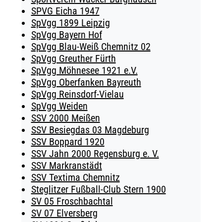
SPVG Eicha 1947
SpVgg 1899 Leipzig
SpVgg Bayern Hof
SpVgg Blau-Weiß Chemnitz 02
SpVgg Greuther Fürth
SpVgg Möhnesee 1921 e.V.
SpVgg Oberfanken Bayreuth
SpVgg Reinsdorf-Vielau
SpVgg Weiden
SSV 2000 Meißen
SSV Besiegdas 03 Magdeburg
SSV Boppard 1920
SSV Jahn 2000 Regensburg e. V.
SSV Markranstädt
SSV Textima Chemnitz
Steglitzer Fußball-Club Stern 1900
SV 05 Froschbachtal
SV 07 Elversberg