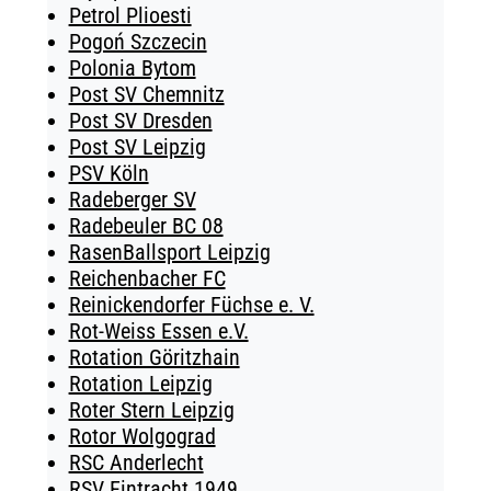
Petrol Plioesti
Pogoń Szczecin
Polonia Bytom
Post SV Chemnitz
Post SV Dresden
Post SV Leipzig
PSV Köln
Radeberger SV
Radebeuler BC 08
RasenBallsport Leipzig
Reichenbacher FC
Reinickendorfer Füchse e. V.
Rot-Weiss Essen e.V.
Rotation Göritzhain
Rotation Leipzig
Roter Stern Leipzig
Rotor Wolgograd
RSC Anderlecht
RSV Eintracht 1949