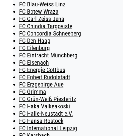
FC Blau-Weiss Linz
FC Botew Wraza
FC Carl Zeiss Jena
FC Chindia Targoviste
FC Concordia Schneeberg
FC Den Haag
FC Eilenburg
FC Eintracht Münchberg
FC Eisenach
FC Energie Cottbus
FC Enheit Rudolstadt
FC Erzgebirge Aue
FC Grimma
FC Grün-Weiß Piesteritz
FC Haka Valkeakoski
FC Halle-Neustadt e.V.
FC Hansa Rostock
FC International Leipzig
FC Karsbach