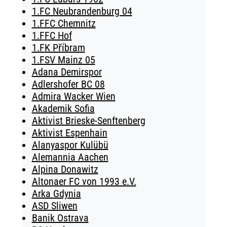
1.FC Neubrandenburg 04
1.FFC Chemnitz
1.FFC Hof
1.FK Příbram
1.FSV Mainz 05
Adana Demirspor
Adlershofer BC 08
Admira Wacker Wien
Akademik Sofia
Aktivist Brieske-Senftenberg
Aktivist Espenhain
Alanyaspor Kulübü
Alemannia Aachen
Alpina Donawitz
Altonaer FC von 1993 e.V.
Arka Gdynia
ASD Sliwen
Banik Ostrava