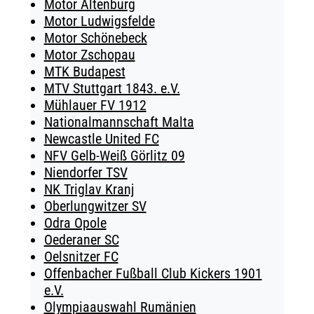
Motor Altenburg
Motor Ludwigsfelde
Motor Schönebeck
Motor Zschopau
MTK Budapest
MTV Stuttgart 1843. e.V.
Mühlauer FV 1912
Nationalmannschaft Malta
Newcastle United FC
NFV Gelb-Weiß Görlitz 09
Niendorfer TSV
NK Triglav Kranj
Oberlungwitzer SV
Odra Opole
Oederaner SC
Oelsnitzer FC
Offenbacher Fußball Club Kickers 1901
e.V.
Olympiaauswahl Rumänien