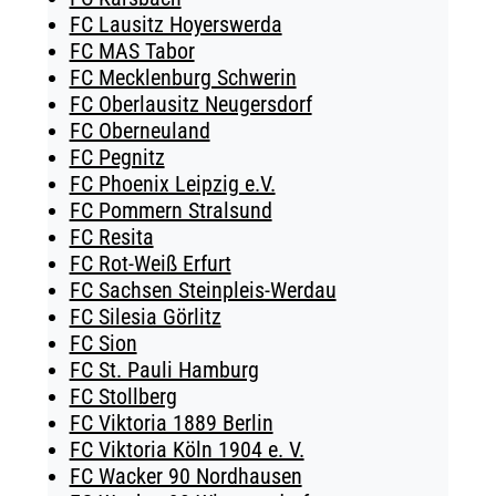
FC Lausitz Hoyerswerda
FC MAS Tabor
FC Mecklenburg Schwerin
FC Oberlausitz Neugersdorf
FC Oberneuland
FC Pegnitz
FC Phoenix Leipzig e.V.
FC Pommern Stralsund
FC Resita
FC Rot-Weiß Erfurt
FC Sachsen Steinpleis-Werdau
FC Silesia Görlitz
FC Sion
FC St. Pauli Hamburg
FC Stollberg
FC Viktoria 1889 Berlin
FC Viktoria Köln 1904 e. V.
FC Wacker 90 Nordhausen