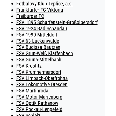
Fotbalový Klub Teplice, a.s.
Frankfurter FC Viktoria
Freiburger FC
FSV 1895 Scharfenstein-Großolbersdorf
FSV 1924 Bad Schandau
FSV 1990 Mitteldorf
FSV 63 Luckenwalde
FSV Budissa Bautzen
FSV Grün-Weiß Klaffenbach
FSV Grüna-Mittelbach
FSV Krostitz
FSV Krumhermersdorf
FSV Limbach-Oberfrohna
FSV Lokomotive Dresden
FSV Martinroda
FSV Motor Marienberg
FSV Optik Rathenow
FSV Pockau-Lengefeld
FSV Schleiz