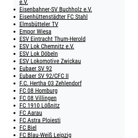
e.V.
Eisenbahner-SV Buchholz e.V.
Eisenhüttenstädter FC Stahl
Elmsbütteler TV
Empor Wiesa
ESV Eintracht Thum-Herold
ESV Lok Chemnitz e.V.
ESV Lok Döbeln
ESV Lokomotive Zwickau
Eubaer SV 92
Eubaer SV 92/CFC II
F.C. Hertha 03 Zehlendorf
FC 08 Homburg
FC 08 Villingen
FC 1910 Lößnitz
FC Aarau
FC Astra Ploiesti
FC Biel
FC Blau-Weiß Leipzig