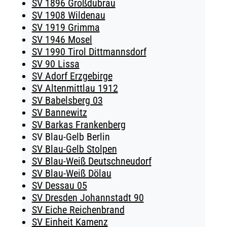
SV 1896 Großdubrau
SV 1908 Wildenau
SV 1919 Grimma
SV 1946 Mosel
SV 1990 Tirol Dittmannsdorf
SV 90 Lissa
SV Adorf Erzgebirge
SV Altenmittlau 1912
SV Babelsberg 03
SV Bannewitz
SV Barkas Frankenberg
SV Blau-Gelb Berlin
SV Blau-Gelb Stolpen
SV Blau-Weiß Deutschneudorf
SV Blau-Weiß Dölau
SV Dessau 05
SV Dresden Johannstadt 90
SV Eiche Reichenbrand
SV Einheit Kamenz