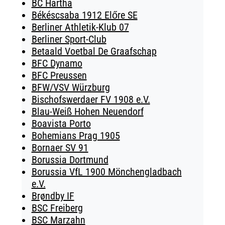
BC Hartha
Békéscsaba 1912 Előre SE
Berliner Athletik-Klub 07
Berliner Sport-Club
Betaald Voetbal De Graafschap
BFC Dynamo
BFC Preussen
BFW/VSV Würzburg
Bischofswerdaer FV 1908 e.V.
Blau-Weiß Hohen Neuendorf
Boavista Porto
Bohemians Prag 1905
Bornaer SV 91
Borussia Dortmund
Borussia VfL 1900 Mönchengladbach
e.V.
Brøndby IF
BSC Freiberg
BSC Marzahn