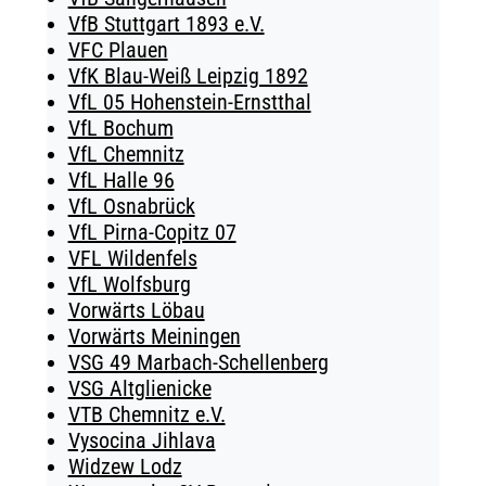
VfB Stuttgart 1893 e.V.
VFC Plauen
VfK Blau-Weiß Leipzig 1892
VfL 05 Hohenstein-Ernstthal
VfL Bochum
VfL Chemnitz
VfL Halle 96
VfL Osnabrück
VfL Pirna-Copitz 07
VFL Wildenfels
VfL Wolfsburg
Vorwärts Löbau
Vorwärts Meiningen
VSG 49 Marbach-Schellenberg
VSG Altglienicke
VTB Chemnitz e.V.
Vysocina Jihlava
Widzew Lodz