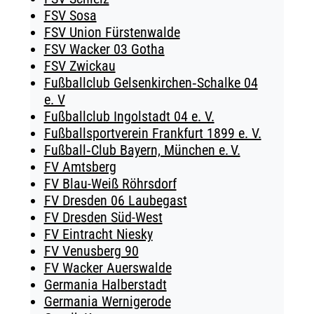
FSV Sosa
FSV Union Fürstenwalde
FSV Wacker 03 Gotha
FSV Zwickau
Fußballclub Gelsenkirchen‑Schalke 04
e. V
Fußballclub Ingolstadt 04 e. V.
Fußballsportverein Frankfurt 1899 e. V.
Fußball‑Club Bayern, München e. V.
FV Amtsberg
FV Blau-Weiß Röhrsdorf
FV Dresden 06 Laubegast
FV Dresden Süd-West
FV Eintracht Niesky
FV Venusberg 90
FV Wacker Auerswalde
Germania Halberstadt
Germania Wernigerode