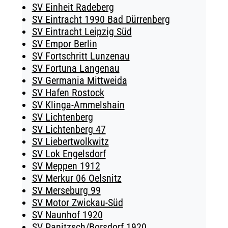
SV Einheit Radeberg
SV Eintracht 1990 Bad Dürrenberg
SV Eintracht Leipzig Süd
SV Empor Berlin
SV Fortschritt Lunzenau
SV Fortuna Langenau
SV Germania Mittweida
SV Hafen Rostock
SV Klinga-Ammelshain
SV Lichtenberg
SV Lichtenberg 47
SV Liebertwolkwitz
SV Lok Engelsdorf
SV Meppen 1912
SV Merkur 06 Oelsnitz
SV Merseburg 99
SV Motor Zwickau-Süd
SV Naunhof 1920
SV Panitzsch/​Borsdorf 1920