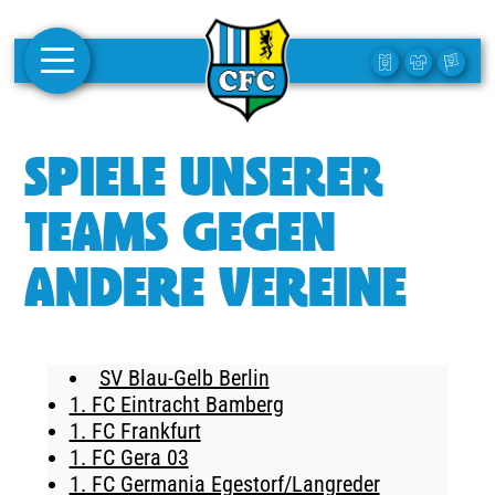
AKTUELLES
SPIELE UNSERER
1. MANNSCHAFT
TEAMS GEGEN
FRAUEN
ANDERE VEREINE
CAMPUS
CLUB
SV Blau-Gelb Berlin
CLUBMITGLIEDSCHAFT
1. FC Eintracht Bamberg
1. FC Frankfurt
BUSINESS
1. FC Gera 03
SÜDKURVE
1. FC Germania Egestorf/Langreder