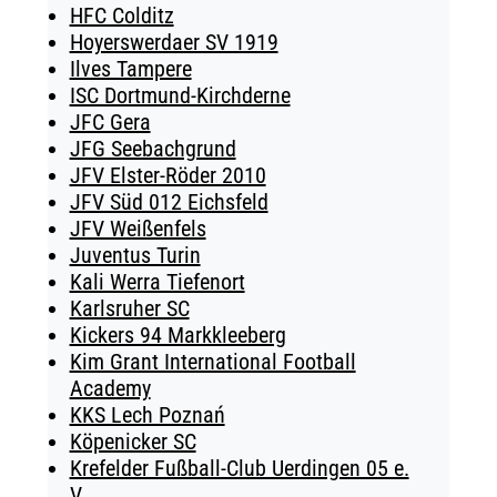
HFC Colditz
Hoyerswerdaer SV 1919
Ilves Tampere
ISC Dortmund-Kirchderne
JFC Gera
JFG Seebachgrund
JFV Elster-Röder 2010
JFV Süd 012 Eichsfeld
JFV Weißenfels
Juventus Turin
Kali Werra Tiefenort
Karlsruher SC
Kickers 94 Markkleeberg
Kim Grant International Football
Academy
KKS Lech Poznań
Köpenicker SC
Krefelder Fußball-Club Uerdingen 05 e.
V.