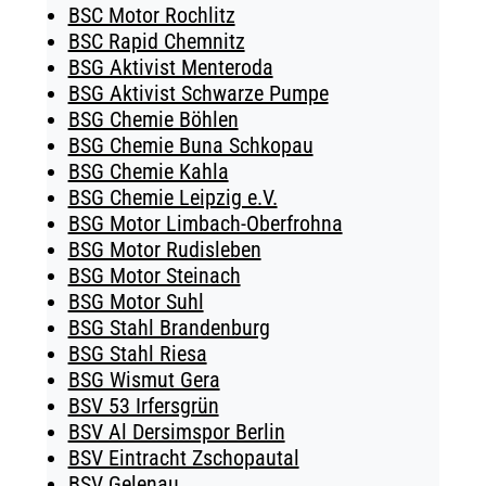
BSC Motor Rochlitz
BSC Rapid Chemnitz
BSG Aktivist Menteroda
BSG Aktivist Schwarze Pumpe
BSG Chemie Böhlen
BSG Chemie Buna Schkopau
BSG Chemie Kahla
BSG Chemie Leipzig e.V.
BSG Motor Limbach-Oberfrohna
BSG Motor Rudisleben
BSG Motor Steinach
BSG Motor Suhl
BSG Stahl Brandenburg
BSG Stahl Riesa
BSG Wismut Gera
BSV 53 Irfersgrün
BSV Al Dersimspor Berlin
BSV Eintracht Zschopautal
BSV Gelenau