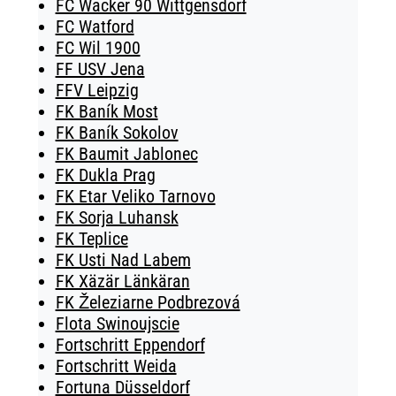
FC Wacker 90 Wittgensdorf
FC Watford
FC Wil 1900
FF USV Jena
FFV Leipzig
FK Baník Most
FK Baník Sokolov
FK Baumit Jablonec
FK Dukla Prag
FK Etar Veliko Tarnovo
FK Sorja Luhansk
FK Teplice
FK Usti Nad Labem
FK Xäzär Länkäran
FK Železiarne Podbrezová
Flota Swinoujscie
Fortschritt Eppendorf
Fortschritt Weida
Fortuna Düsseldorf