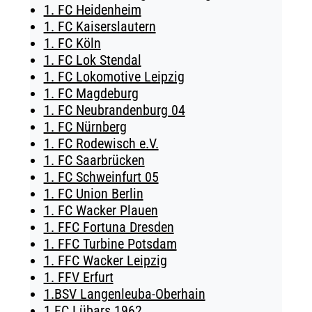
1. FC Heidenheim
TICKETING
1. FC Kaiserslautern
1. FC Köln
1. FC Lok Stendal
1. FC Lokomotive Leipzig
1. FC Magdeburg
1. FC Neubrandenburg 04
1. FC Nürnberg
1. FC Rodewisch e.V.
1. FC Saarbrücken
1. FC Schweinfurt 05
1. FC Union Berlin
1. FC Wacker Plauen
1. FFC Fortuna Dresden
1. FFC Turbine Potsdam
1. FFC Wacker Leipzig
1. FFV Erfurt
1.BSV Langenleuba-Oberhain
1.FC Lübars 1962