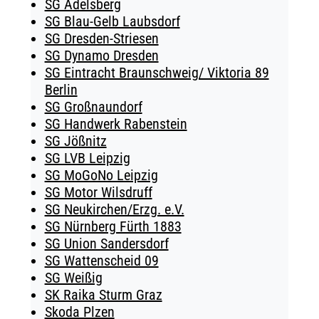
SG Adelsberg
SG Blau-Gelb Laubsdorf
SG Dresden-Striesen
SG Dynamo Dresden
SG Eintracht Braunschweig/ Viktoria 89
Berlin
SG Großnaundorf
SG Handwerk Rabenstein
SG Jößnitz
SG LVB Leipzig
SG MoGoNo Leipzig
SG Motor Wilsdruff
SG Neukirchen/Erzg. e.V.
SG Nürnberg Fürth 1883
SG Union Sandersdorf
SG Wattenscheid 09
SG Weißig
SK Raika Sturm Graz
Skoda Plzen