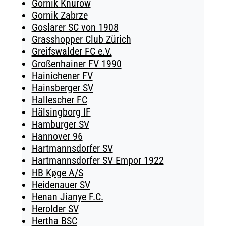
Gornik Knurow
Gornik Zabrze
Goslarer SC von 1908
Grasshopper Club Zürich
Greifswalder FC e.V.
Großenhainer FV 1990
Hainichener FV
Hainsberger SV
Hallescher FC
Hälsingborg IF
Hamburger SV
Hannover 96
Hartmannsdorfer SV
Hartmannsdorfer SV Empor 1922
HB Køge A/S
Heidenauer SV
Henan Jianye F.C.
Herolder SV
Hertha BSC