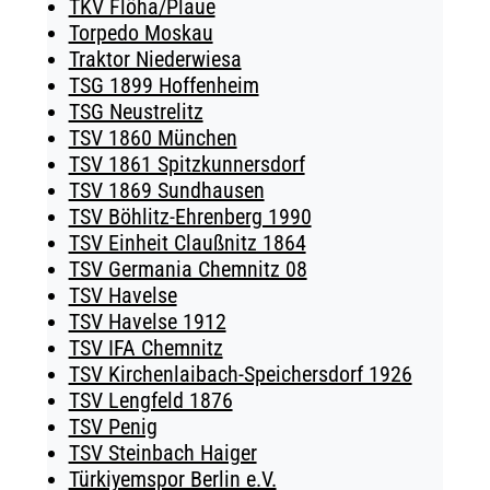
TKV Flöha/Plaue
Torpedo Moskau
Traktor Niederwiesa
TSG 1899 Hoffenheim
TSG Neustrelitz
TSV 1860 München
TSV 1861 Spitzkunnersdorf
TSV 1869 Sundhausen
TSV Böhlitz-Ehrenberg 1990
TSV Einheit Claußnitz 1864
TSV Germania Chemnitz 08
TSV Havelse
TSV Havelse 1912
TSV IFA Chemnitz
TSV Kirchenlaibach-Speichersdorf 1926
TSV Lengfeld 1876
TSV Penig
TSV Steinbach Haiger
Türkiyemspor Berlin e.V.