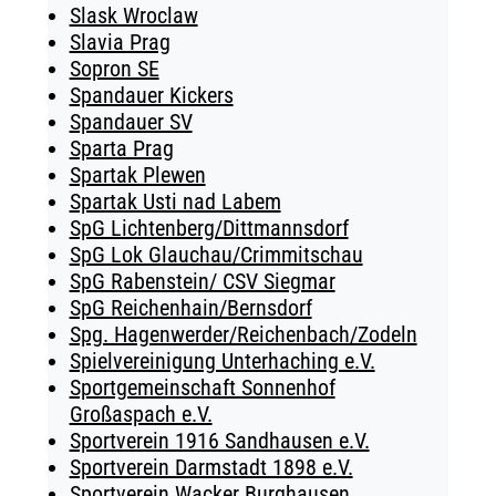
Slask Wroclaw
Slavia Prag
Sopron SE
Spandauer Kickers
Spandauer SV
Sparta Prag
Spartak Plewen
Spartak Usti nad Labem
SpG Lichtenberg/Dittmannsdorf
SpG Lok Glauchau/Crimmitschau
SpG Rabenstein/ CSV Siegmar
SpG Reichenhain/Bernsdorf
Spg. Hagenwerder/Reichenbach/Zodeln
Spielvereinigung Unterhaching e.V.
Sportgemeinschaft Sonnenhof
Großaspach e.V.
Sportverein 1916 Sandhausen e.V.
Sportverein Darmstadt 1898 e.V.
Sportverein Wacker Burghausen