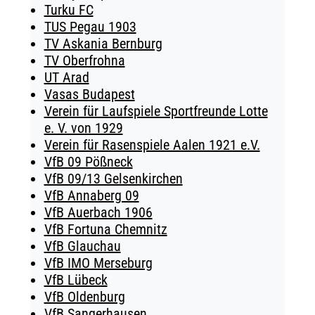
Turku FC
TUS Pegau 1903
TV Askania Bernburg
TV Oberfrohna
UT Arad
Vasas Budapest
Verein für Laufspiele Sportfreunde Lotte
e. V. von 1929
Verein für Rasenspiele Aalen 1921 e.V.
VfB 09 Pößneck
VfB 09/13 Gelsenkirchen
VfB Annaberg 09
VfB Auerbach 1906
VfB Fortuna Chemnitz
VfB Glauchau
VfB IMO Merseburg
VfB Lübeck
VfB Oldenburg
VfB Sangerhausen