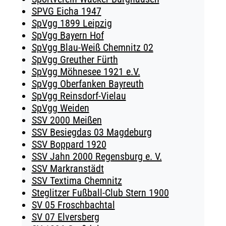
SPVG Eicha 1947
SpVgg 1899 Leipzig
SpVgg Bayern Hof
SpVgg Blau-Weiß Chemnitz 02
SpVgg Greuther Fürth
SpVgg Möhnesee 1921 e.V.
SpVgg Oberfanken Bayreuth
SpVgg Reinsdorf-Vielau
SpVgg Weiden
SSV 2000 Meißen
SSV Besiegdas 03 Magdeburg
SSV Boppard 1920
SSV Jahn 2000 Regensburg e. V.
SSV Markranstädt
SSV Textima Chemnitz
Steglitzer Fußball-Club Stern 1900
SV 05 Froschbachtal
SV 07 Elversberg