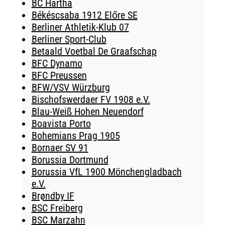
BC Hartha
Békéscsaba 1912 Előre SE
Berliner Athletik-Klub 07
Berliner Sport-Club
Betaald Voetbal De Graafschap
BFC Dynamo
BFC Preussen
BFW/VSV Würzburg
Bischofswerdaer FV 1908 e.V.
Blau-Weiß Hohen Neuendorf
Boavista Porto
Bohemians Prag 1905
Bornaer SV 91
Borussia Dortmund
Borussia VfL 1900 Mönchengladbach
e.V.
Brøndby IF
BSC Freiberg
BSC Marzahn