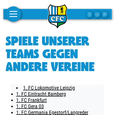
AKTUELLES
SPIELE UNSERER
1. MANNSCHAFT
TEAMS GEGEN
FRAUEN
ANDERE VEREINE
CAMPUS
CLUB
1. FC Lokomotive Leipzig
CLUBMITGLIEDSCHAFT
1. FC Eintracht Bamberg
1. FC Frankfurt
BUSINESS
1. FC Gera 03
SÜDKURVE
1. FC Germania Egestorf/Langreder