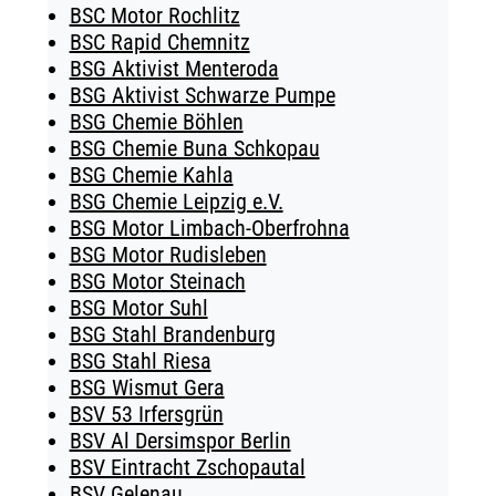
BSC Motor Rochlitz
BSC Rapid Chemnitz
BSG Aktivist Menteroda
BSG Aktivist Schwarze Pumpe
BSG Chemie Böhlen
BSG Chemie Buna Schkopau
BSG Chemie Kahla
BSG Chemie Leipzig e.V.
BSG Motor Limbach-Oberfrohna
BSG Motor Rudisleben
BSG Motor Steinach
BSG Motor Suhl
BSG Stahl Brandenburg
BSG Stahl Riesa
BSG Wismut Gera
BSV 53 Irfersgrün
BSV Al Dersimspor Berlin
BSV Eintracht Zschopautal
BSV Gelenau