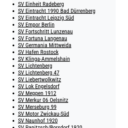
SV Einheit Radeberg
SV Eintracht 1990 Bad Dürrenberg
SV Eintracht Leipzig Süd
SV Empor Berlin
SV Fortschritt Lunzenau
SV Fortuna Langenau
SV Germania Mittweida
SV Hafen Rostock
SV Klinga-Ammelshain
SV Lichtenberg
SV Lichtenberg 47
SV Liebertwolkwitz
SV Lok Engelsdorf
SV Meppen 1912
SV Merkur 06 Oelsnitz
SV Merseburg 99
SV Motor Zwickau-Süd
SV Naunhof 1920
SV Panitzsch/​Borsdorf 1920