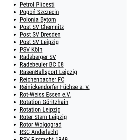
Petrol Plioesti
Pogoń Szczecin
Polonia Bytom
Post SV Chemnitz
Post SV Dresden
Post SV Leipzig
PSV Köln
Radeberger SV
Radebeuler BC 08
RasenBallsport Leipzig
Reichenbacher FC
Reinickendorfer Füchse e. V.
Rot-Weiss Essen e.V.
Rotation Göritzhain
Rotation Leipzig
Roter Stern Leipzig
Rotor Wolgograd
RSC Anderlecht
RSV Eintracht 1949