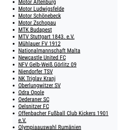
Motor Altenburg
Motor Ludwigsfelde
Motor Schönebeck
Motor Zschopau
MTK Budapest
MTV Stuttgart 1843. e.V.
Mühlauer FV 1912
Nationalmannschaft Malta
Newcastle United FC
NFV Gelb-Weiß Görlitz 09
Niendorfer TSV
NK Triglav Kranj
Oberlungwitzer SV
Odra Opole
Oederaner SC
Oelsnitzer FC
Offenbacher Fußball Club Kickers 1901
e.V.
Olympiaauswahl Rumänien