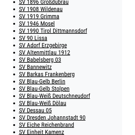
SV 1896 Großdubrau
SV 1908 Wildenau
SV 1919 Grimma
SV 1946 Mosel
SV 1990 Tirol Dittmannsdorf
SV 90 Lissa
SV Adorf Erzgebirge
SV Altenmittlau 1912
SV Babelsberg 03
SV Bannewitz
SV Barkas Frankenberg
SV Blau-Gelb Berlin
SV Blau-Gelb Stolpen
SV Blau-Weiß Deutschneudorf
SV Blau-Weiß Dölau
SV Dessau 05
SV Dresden Johannstadt 90
SV Eiche Reichenbrand
SV Einheit Kamenz