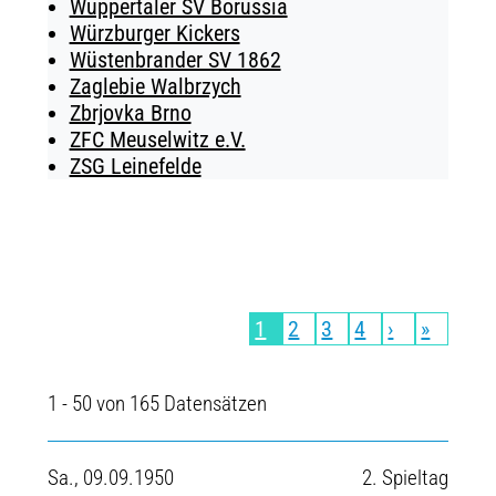
Wuppertaler SV Borussia
Würzburger Kickers
Wüstenbrander SV 1862
Zaglebie Walbrzych
Zbrjovka Brno
ZFC Meuselwitz e.V.
ZSG Leinefelde
1
2
3
4
›
»
1 - 50 von 165 Datensätzen
Sa., 09.09.1950
2. Spieltag