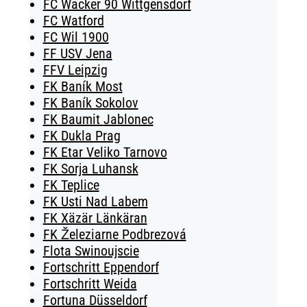
FC Wacker 90 Wittgensdorf
FC Watford
FC Wil 1900
FF USV Jena
FFV Leipzig
FK Baník Most
FK Baník Sokolov
FK Baumit Jablonec
FK Dukla Prag
FK Etar Veliko Tarnovo
FK Sorja Luhansk
FK Teplice
FK Usti Nad Labem
FK Xäzär Länkäran
FK Železiarne Podbrezová
Flota Swinoujscie
Fortschritt Eppendorf
Fortschritt Weida
Fortuna Düsseldorf