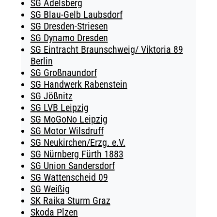
SG Adelsberg
SG Blau-Gelb Laubsdorf
SG Dresden-Striesen
SG Dynamo Dresden
SG Eintracht Braunschweig/ Viktoria 89
Berlin
SG Großnaundorf
SG Handwerk Rabenstein
SG Jößnitz
SG LVB Leipzig
SG MoGoNo Leipzig
SG Motor Wilsdruff
SG Neukirchen/Erzg. e.V.
SG Nürnberg Fürth 1883
SG Union Sandersdorf
SG Wattenscheid 09
SG Weißig
SK Raika Sturm Graz
Skoda Plzen