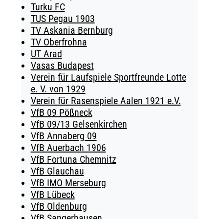
Turku FC
TUS Pegau 1903
TV Askania Bernburg
TV Oberfrohna
UT Arad
Vasas Budapest
Verein für Laufspiele Sportfreunde Lotte
e. V. von 1929
Verein für Rasenspiele Aalen 1921 e.V.
VfB 09 Pößneck
VfB 09/13 Gelsenkirchen
VfB Annaberg 09
VfB Auerbach 1906
VfB Fortuna Chemnitz
VfB Glauchau
VfB IMO Merseburg
VfB Lübeck
VfB Oldenburg
VfB Sangerhausen