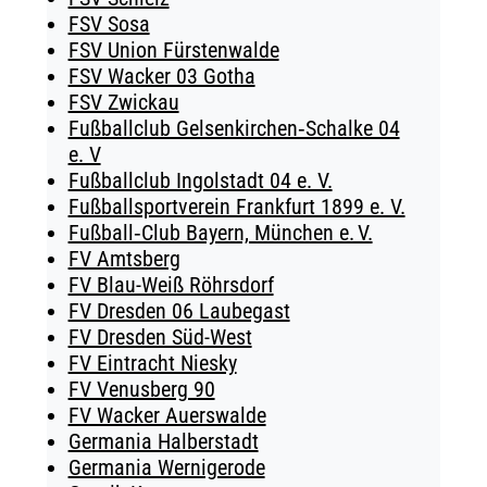
FSV Sosa
FSV Union Fürstenwalde
FSV Wacker 03 Gotha
FSV Zwickau
Fußballclub Gelsenkirchen‑Schalke 04
e. V
Fußballclub Ingolstadt 04 e. V.
Fußballsportverein Frankfurt 1899 e. V.
Fußball‑Club Bayern, München e. V.
FV Amtsberg
FV Blau-Weiß Röhrsdorf
FV Dresden 06 Laubegast
FV Dresden Süd-West
FV Eintracht Niesky
FV Venusberg 90
FV Wacker Auerswalde
Germania Halberstadt
Germania Wernigerode