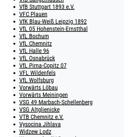
VfB Stuttgart 1893 e.V.
VFC Plauen
VfK Blau-Weiß Leipzig 1892
VfL 05 Hohenstein-Ernstthal
VfL Bochum
VfL Chemnitz
VfL Halle 96
VfL Osnabrück
VfL Pirna-Copitz 07
VFL Wildenfels
VfL Wolfsburg
Vorwärts Löbau
Vorwärts Meiningen
VSG 49 Marbach-Schellenberg
VSG Altglienicke
VTB Chemnitz e.V.
Vysocina Jihlava
Widzew Lodz