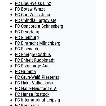
FC Blau-Weiss Linz
FC Botew Wraza
FC Carl Zeiss Jena
FC Chindia Targoviste
FC Concordia Schneeberg
FC Den Haag
FC Eilenburg
FC Eintracht Münchberg
FC Eisenach
FC Energie Cottbus
FC Enheit Rudolstadt
FC Erzgebirge Aue
FC Grimma
FC Grün-Weiß Piesteritz
FC Haka Valkeakoski
FC Halle-Neustadt e.V.
FC Hansa Rostock
FC International Leipzig
FC Karsbach