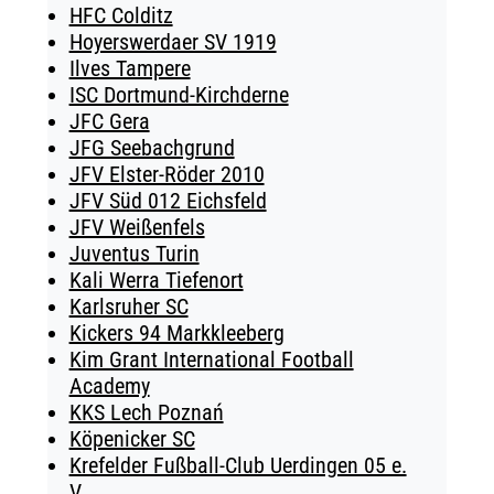
HFC Colditz
Hoyerswerdaer SV 1919
Ilves Tampere
ISC Dortmund-Kirchderne
JFC Gera
JFG Seebachgrund
JFV Elster-Röder 2010
JFV Süd 012 Eichsfeld
JFV Weißenfels
Juventus Turin
Kali Werra Tiefenort
Karlsruher SC
Kickers 94 Markkleeberg
Kim Grant International Football
Academy
KKS Lech Poznań
Köpenicker SC
Krefelder Fußball-Club Uerdingen 05 e.
V.