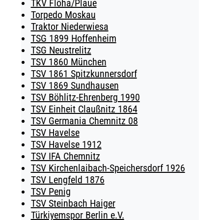
TKV Flöha/Plaue
Torpedo Moskau
Traktor Niederwiesa
TSG 1899 Hoffenheim
TSG Neustrelitz
TSV 1860 München
TSV 1861 Spitzkunnersdorf
TSV 1869 Sundhausen
TSV Böhlitz-Ehrenberg 1990
TSV Einheit Claußnitz 1864
TSV Germania Chemnitz 08
TSV Havelse
TSV Havelse 1912
TSV IFA Chemnitz
TSV Kirchenlaibach-Speichersdorf 1926
TSV Lengfeld 1876
TSV Penig
TSV Steinbach Haiger
Türkiyemspor Berlin e.V.