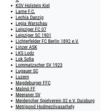
KSV Holstein Kiel
Larne F.C.
Lechia Danzig
Legia Warschau
Leipziger FC 07
Leipziger SC 1901
Lichterfelder FC Berlin 1892 e.V.
Linzer ASK
LKS Lodz
Lok Sofia
Lommatzscher SV 1923
Lugauer SC
Luzern
Magdeburger FFC
Malmö FF
Meeraner SV
Meidericher Spielverein 02 e.V. Duisburg
Metripond Hodmezövasarhely