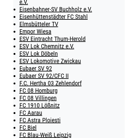
e.V.
Eisenbahner-SV Buchholz e.V.
Eisenhüttenstädter FC Stahl
Elmsbütteler TV
Empor Wiesa
ESV Eintracht Thum-Herold
ESV Lok Chemnitz e.V.
ESV Lok Döbeln
ESV Lokomotive Zwickau
Eubaer SV 92
Eubaer SV 92/CFC II
F.C. Hertha 03 Zehlendorf
FC 08 Homburg
FC 08 Villingen
FC 1910 Lößnitz
FC Aarau
FC Astra Ploiesti
FC Biel
FC Blau-Weiß Leipzig