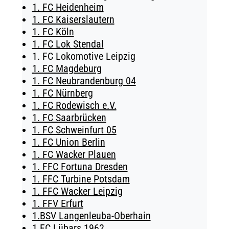
1. FC Heidenheim
TICKETING
1. FC Kaiserslautern
1. FC Köln
1. FC Lok Stendal
1. FC Lokomotive Leipzig
1. FC Magdeburg
1. FC Neubrandenburg 04
1. FC Nürnberg
1. FC Rodewisch e.V.
1. FC Saarbrücken
1. FC Schweinfurt 05
1. FC Union Berlin
1. FC Wacker Plauen
1. FFC Fortuna Dresden
1. FFC Turbine Potsdam
1. FFC Wacker Leipzig
1. FFV Erfurt
1.BSV Langenleuba-Oberhain
1.FC Lübars 1962