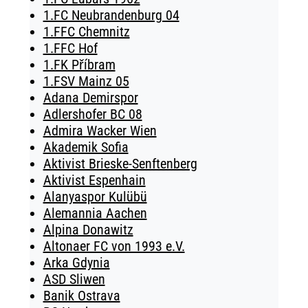
1.FC Neubrandenburg 04
1.FFC Chemnitz
1.FFC Hof
1.FK Příbram
1.FSV Mainz 05
Adana Demirspor
Adlershofer BC 08
Admira Wacker Wien
Akademik Sofia
Aktivist Brieske-Senftenberg
Aktivist Espenhain
Alanyaspor Kulübü
Alemannia Aachen
Alpina Donawitz
Altonaer FC von 1993 e.V.
Arka Gdynia
ASD Sliwen
Banik Ostrava