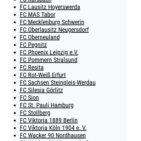
FC Lausitz Hoyerswerda
FC MAS Tabor
FC Mecklenburg Schwerin
FC Oberlausitz Neugersdorf
FC Oberneuland
FC Pegnitz
FC Phoenix Leipzig e.V.
FC Pommern Stralsund
FC Resita
FC Rot-Weiß Erfurt
FC Sachsen Steinpleis-Werdau
FC Silesia Görlitz
FC Sion
FC St. Pauli Hamburg
FC Stollberg
FC Viktoria 1889 Berlin
FC Viktoria Köln 1904 e. V.
FC Wacker 90 Nordhausen