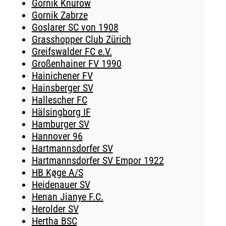
Gornik Knurow
Gornik Zabrze
Goslarer SC von 1908
Grasshopper Club Zürich
Greifswalder FC e.V.
Großenhainer FV 1990
Hainichener FV
Hainsberger SV
Hallescher FC
Hälsingborg IF
Hamburger SV
Hannover 96
Hartmannsdorfer SV
Hartmannsdorfer SV Empor 1922
HB Køge A/S
Heidenauer SV
Henan Jianye F.C.
Herolder SV
Hertha BSC