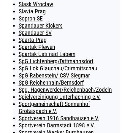
Slask Wroclaw
Slavia Prag
Sopron SE
Spandauer Kickers
Spandauer SV
Sparta Prag
Spartak Plewen
Spartak Usti nad Labem
SpG Lichtenberg/Dittmannsdorf
SpG Lok Glauchau/Crimmitschau
SpG Rabenstein/ CSV Siegmar
SpG Reichenhain/Bernsdorf
Spg. Hagenwerder/Reichenbach/Zodeln
Spielvereinigung Unterhaching e.V.
Sportgemeinschaft Sonnenhof
Großaspach e.V.
Sportverein 1916 Sandhausen e.V.
Sportverein Darmstadt 1898 e.V.
Sportverein Wacker Burghausen