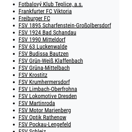
Fotbalový Klub Teplice, a.s.
Frankfurter FC Viktoria
Freiburger FC
FSV 1895 Scharfenstein-Großolbersdorf
FSV 1924 Bad Schandau
FSV 1990 Mitteldorf
FSV 63 Luckenwalde
FSV Budissa Bautzen
FSV Grün-Weiß Klaffenbach
FSV Grüna-Mittelbach
FSV Krostitz
FSV Krumhermersdorf
FSV Limbach-Oberfrohna
FSV Lokomotive Dresden
FSV Martinroda
FSV Motor Marienberg
FSV Optik Rathenow
FSV Pockau-Lengefeld
FSV Schleiz