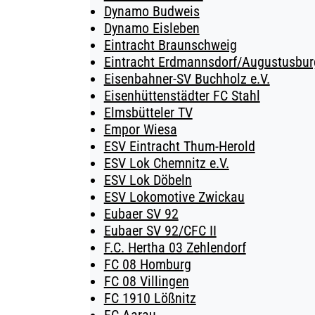
Dynamo Budweis
Dynamo Eisleben
Eintracht Braunschweig
Eintracht Erdmannsdorf/Augustusburg
Eisenbahner-SV Buchholz e.V.
Eisenhüttenstädter FC Stahl
Elmsbütteler TV
Empor Wiesa
ESV Eintracht Thum-Herold
ESV Lok Chemnitz e.V.
ESV Lok Döbeln
ESV Lokomotive Zwickau
Eubaer SV 92
Eubaer SV 92/CFC II
F.C. Hertha 03 Zehlendorf
FC 08 Homburg
FC 08 Villingen
FC 1910 Lößnitz