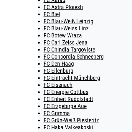
FC Aarau
FC Astra Ploiesti
FC Biel
FC Blau-Weiß Leipzig
FC Blau-Weiss Linz
FC Botew Wraza
FC Carl Zeiss Jena
FC Chindia Targoviste
FC Concordia Schneeberg
FC Den Haag
FC Eilenburg
FC Eintracht Münchberg
FC Eisenach
FC Energie Cottbus
FC Enheit Rudolstadt
FC Erzgebirge Aue
FC Grimma
FC Grün-Weiß Piesteritz
FC Haka Valkeakoski