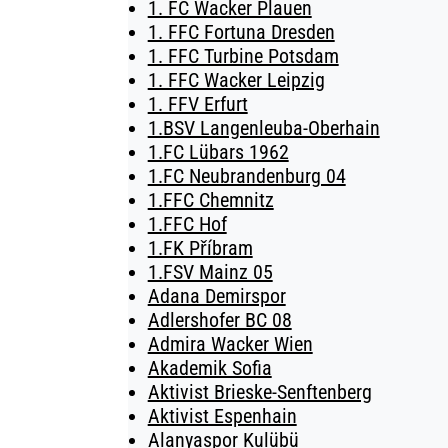
1. FC Wacker Plauen
1. FFC Fortuna Dresden
1. FFC Turbine Potsdam
1. FFC Wacker Leipzig
1. FFV Erfurt
1.BSV Langenleuba-Oberhain
1.FC Lübars 1962
1.FC Neubrandenburg 04
1.FFC Chemnitz
1.FFC Hof
1.FK Příbram
1.FSV Mainz 05
Adana Demirspor
Adlershofer BC 08
Admira Wacker Wien
Akademik Sofia
Aktivist Brieske-Senftenberg
Aktivist Espenhain
Alanyaspor Kulübü