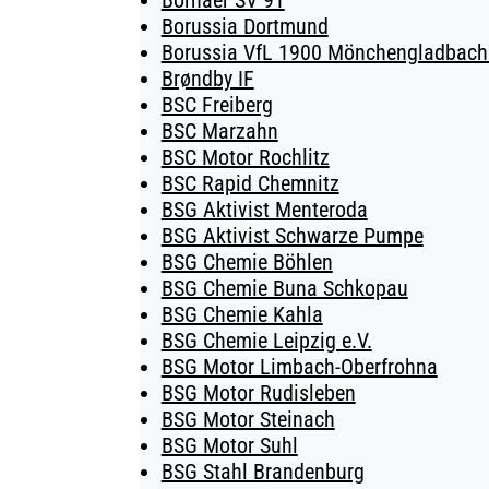
Bornaer SV 91
Borussia Dortmund
Borussia VfL 1900 Mönchengladbach 
Brøndby IF
BSC Freiberg
BSC Marzahn
BSC Motor Rochlitz
BSC Rapid Chemnitz
BSG Aktivist Menteroda
BSG Aktivist Schwarze Pumpe
BSG Chemie Böhlen
BSG Chemie Buna Schkopau
BSG Chemie Kahla
BSG Chemie Leipzig e.V.
BSG Motor Limbach-Oberfrohna
BSG Motor Rudisleben
BSG Motor Steinach
BSG Motor Suhl
BSG Stahl Brandenburg