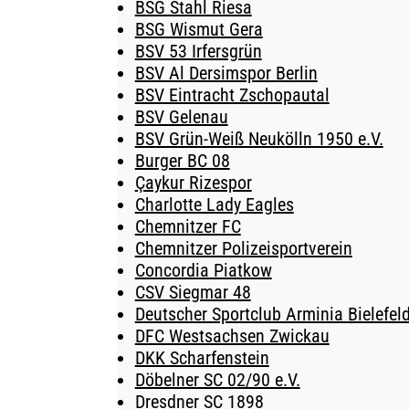
BSG Stahl Riesa
BSG Wismut Gera
BSV 53 Irfersgrün
BSV Al Dersimspor Berlin
BSV Eintracht Zschopautal
BSV Gelenau
BSV Grün-Weiß Neukölln 1950 e.V.
Burger BC 08
Çaykur Rizespor
Charlotte Lady Eagles
Chemnitzer FC
Chemnitzer Polizeisportverein
Concordia Piatkow
CSV Siegmar 48
Deutscher Sportclub Arminia Bielefeld
DFC Westsachsen Zwickau
DKK Scharfenstein
Döbelner SC 02/90 e.V.
Dresdner SC 1898