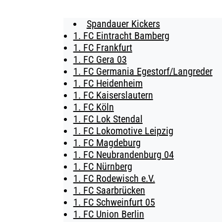
Spandauer Kickers
BUSINESS
1. FC Eintracht Bamberg
1. FC Frankfurt
SÜDKURVE
1. FC Gera 03
1. FC Germania Egestorf/Langreder
TICKETING
1. FC Heidenheim
1. FC Kaiserslautern
1. FC Köln
1. FC Lok Stendal
1. FC Lokomotive Leipzig
1. FC Magdeburg
1. FC Neubrandenburg 04
1. FC Nürnberg
1. FC Rodewisch e.V.
1. FC Saarbrücken
1. FC Schweinfurt 05
1. FC Union Berlin