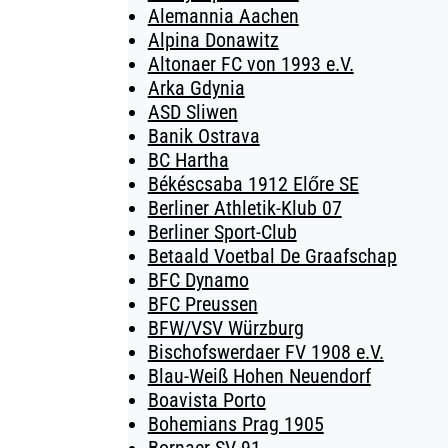
Alemannia Aachen
Alpina Donawitz
Altonaer FC von 1993 e.V.
Arka Gdynia
ASD Sliwen
Banik Ostrava
BC Hartha
Békéscsaba 1912 Előre SE
Berliner Athletik-Klub 07
Berliner Sport-Club
Betaald Voetbal De Graafschap
BFC Dynamo
BFC Preussen
BFW/VSV Würzburg
Bischofswerdaer FV 1908 e.V.
Blau-Weiß Hohen Neuendorf
Boavista Porto
Bohemians Prag 1905