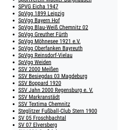
SPVG Eicha 1947
SpVgg 1899 Leipzig
SpVgg Bayern Hof
SpVgg Blau-Weiß Chemnitz 02
SpVgg Greuther Fürth
SpVgg Möhnesee 1921 e.V.
SpVgg Oberfanken Bayreuth
SpVgg Reinsdorf-Vielau
SpVgg Weiden
SSV 2000 Meißen
SSV Besiegdas 03 Magdeburg
SSV Boppard 1920
SSV Jahn 2000 Regensburg e. V.
SSV Markranstädt
SSV Textima Chemnitz
Steglitzer Fußball-Club Stern 1900
SV 05 Froschbachtal
SV 07 Elversberg