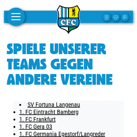
AKTUELLES
SPIELE UNSERER
1. MANNSCHAFT
TEAMS GEGEN
FRAUEN
ANDERE VEREINE
CAMPUS
CLUB
SV Fortuna Langenau
CLUBMITGLIEDSCHAFT
1. FC Eintracht Bamberg
1. FC Frankfurt
BUSINESS
1. FC Gera 03
SÜDKURVE
1. FC Germania Egestorf/Langreder