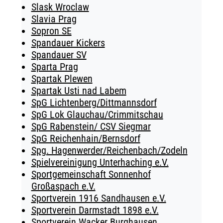
Slask Wroclaw
Slavia Prag
Sopron SE
Spandauer Kickers
Spandauer SV
Sparta Prag
Spartak Plewen
Spartak Usti nad Labem
SpG Lichtenberg/Dittmannsdorf
SpG Lok Glauchau/Crimmitschau
SpG Rabenstein/ CSV Siegmar
SpG Reichenhain/Bernsdorf
Spg. Hagenwerder/Reichenbach/Zodeln
Spielvereinigung Unterhaching e.V.
Sportgemeinschaft Sonnenhof
Großaspach e.V.
Sportverein 1916 Sandhausen e.V.
Sportverein Darmstadt 1898 e.V.
Sportverein Wacker Burghausen