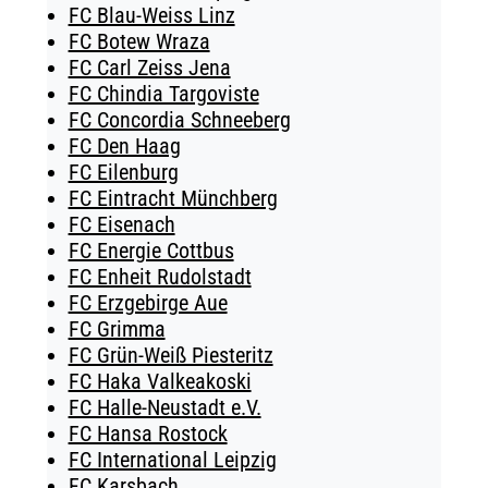
FC Blau-Weiss Linz
FC Botew Wraza
FC Carl Zeiss Jena
FC Chindia Targoviste
FC Concordia Schneeberg
FC Den Haag
FC Eilenburg
FC Eintracht Münchberg
FC Eisenach
FC Energie Cottbus
FC Enheit Rudolstadt
FC Erzgebirge Aue
FC Grimma
FC Grün-Weiß Piesteritz
FC Haka Valkeakoski
FC Halle-Neustadt e.V.
FC Hansa Rostock
FC International Leipzig
FC Karsbach