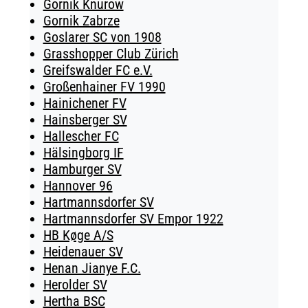
Gornik Knurow
Gornik Zabrze
Goslarer SC von 1908
Grasshopper Club Zürich
Greifswalder FC e.V.
Großenhainer FV 1990
Hainichener FV
Hainsberger SV
Hallescher FC
Hälsingborg IF
Hamburger SV
Hannover 96
Hartmannsdorfer SV
Hartmannsdorfer SV Empor 1922
HB Køge A/S
Heidenauer SV
Henan Jianye F.C.
Herolder SV
Hertha BSC