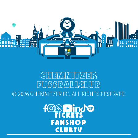
CHEMNITZER
FUSSBALLCLUB
© 2026 CHEMNITZER FC. ALL RIGHTS RESERVED.
TICKETS
FANSHOP
CLUBTV