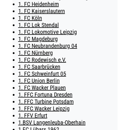
1. FC Heidenheim
TICKETING
1. FC Kaiserslautern
1. FC Köln
1. FC Lok Stendal
1. FC Lokomotive Leipzig
1. FC Magdeburg
1. FC Neubrandenburg 04
1. FC Nürnberg
1. FC Rodewisch e.V.
1. FC Saarbrücken
1. FC Schweinfurt 05
1. FC Union Berlin
1. FC Wacker Plauen
1. FFC Fortuna Dresden
1. FFC Turbine Potsdam
1. FFC Wacker Leipzig
1. FFV Erfurt
1.BSV Langenleuba-Oberhain
1.FC Lübars 1962