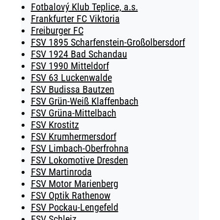
Fotbalový Klub Teplice, a.s.
Frankfurter FC Viktoria
Freiburger FC
FSV 1895 Scharfenstein-Großolbersdorf
FSV 1924 Bad Schandau
FSV 1990 Mitteldorf
FSV 63 Luckenwalde
FSV Budissa Bautzen
FSV Grün-Weiß Klaffenbach
FSV Grüna-Mittelbach
FSV Krostitz
FSV Krumhermersdorf
FSV Limbach-Oberfrohna
FSV Lokomotive Dresden
FSV Martinroda
FSV Motor Marienberg
FSV Optik Rathenow
FSV Pockau-Lengefeld
FSV Schleiz