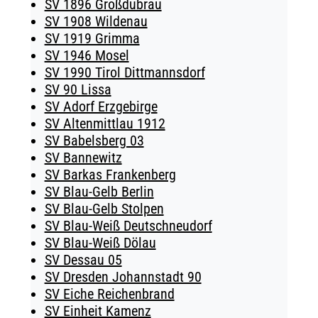
SV 1896 Großdubrau
SV 1908 Wildenau
SV 1919 Grimma
SV 1946 Mosel
SV 1990 Tirol Dittmannsdorf
SV 90 Lissa
SV Adorf Erzgebirge
SV Altenmittlau 1912
SV Babelsberg 03
SV Bannewitz
SV Barkas Frankenberg
SV Blau-Gelb Berlin
SV Blau-Gelb Stolpen
SV Blau-Weiß Deutschneudorf
SV Blau-Weiß Dölau
SV Dessau 05
SV Dresden Johannstadt 90
SV Eiche Reichenbrand
SV Einheit Kamenz