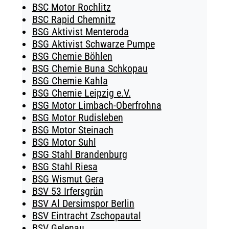
BSC Motor Rochlitz
BSC Rapid Chemnitz
BSG Aktivist Menteroda
BSG Aktivist Schwarze Pumpe
BSG Chemie Böhlen
BSG Chemie Buna Schkopau
BSG Chemie Kahla
BSG Chemie Leipzig e.V.
BSG Motor Limbach-Oberfrohna
BSG Motor Rudisleben
BSG Motor Steinach
BSG Motor Suhl
BSG Stahl Brandenburg
BSG Stahl Riesa
BSG Wismut Gera
BSV 53 Irfersgrün
BSV Al Dersimspor Berlin
BSV Eintracht Zschopautal
BSV Gelenau