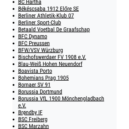
BC Hartha
Békéscsaba 1912 Előre SE
Berliner Athletik-Klub 07
Berliner Sport-Club
Betaald Voetbal De Graafschap
BFC Dynamo
BFC Preussen
BFW/VSV Würzburg
Bischofswerdaer FV 1908 e.V.
Blau-Weiß Hohen Neuendorf
Boavista Porto
Bohemians Prag 1905
Bornaer SV 91
Borussia Dortmund
Borussia VfL 1900 Mönchengladbach
e.V.
Brøndby IF
BSC Freiberg
BSC Marzahn