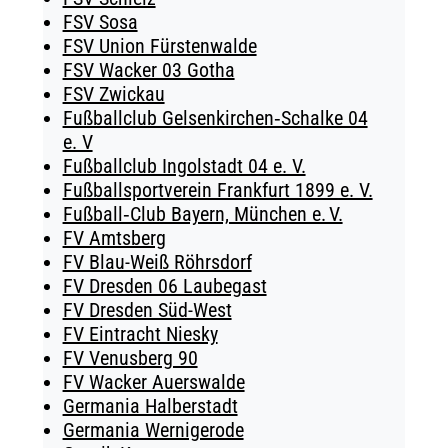
FSV Sosa
FSV Union Fürstenwalde
FSV Wacker 03 Gotha
FSV Zwickau
Fußballclub Gelsenkirchen‑Schalke 04
e. V
Fußballclub Ingolstadt 04 e. V.
Fußballsportverein Frankfurt 1899 e. V.
Fußball‑Club Bayern, München e. V.
FV Amtsberg
FV Blau-Weiß Röhrsdorf
FV Dresden 06 Laubegast
FV Dresden Süd-West
FV Eintracht Niesky
FV Venusberg 90
FV Wacker Auerswalde
Germania Halberstadt
Germania Wernigerode