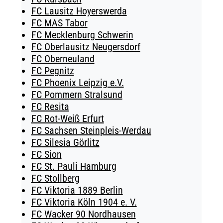
FC Lausitz Hoyerswerda
FC MAS Tabor
FC Mecklenburg Schwerin
FC Oberlausitz Neugersdorf
FC Oberneuland
FC Pegnitz
FC Phoenix Leipzig e.V.
FC Pommern Stralsund
FC Resita
FC Rot-Weiß Erfurt
FC Sachsen Steinpleis-Werdau
FC Silesia Görlitz
FC Sion
FC St. Pauli Hamburg
FC Stollberg
FC Viktoria 1889 Berlin
FC Viktoria Köln 1904 e. V.
FC Wacker 90 Nordhausen