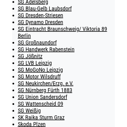
SG Adelsberg
SG Blau-Gelb Laubsdorf
SG Dresden-Striesen
SG Dynamo Dresden
SG Eintracht Braunschweig/ Viktoria 89
Berlin
SG Großnaundorf
SG Handwerk Rabenstein
SG Jößnitz
SG LVB Leipzig
SG MoGoNo Leipzig
SG Motor Wilsdruff
SG Neukirchen/Erzg. e.V.
SG Nürnberg Fürth 1883
SG Union Sandersdorf
SG Wattenscheid 09
SG Weißig
SK Raika Sturm Graz
Skoda Plzen