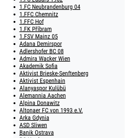
1.FC Neubrandenburg 04
1.FFC Chemnitz
1.FFC Hof
1.FK Příbram
1.FSV Mainz 05
Adana Demirspor
Adlershofer BC 08
Admira Wacker Wien
Akademik Sofia
Aktivist Brieske-Senftenberg
Aktivist Espenhain
Alanyaspor Kulübü
Alemannia Aachen
Alpina Donawitz
Altonaer FC von 1993 e.V.
Arka Gdynia
ASD Sliwen
Banik Ostrava