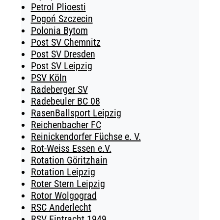
Petrol Plioesti
Pogoń Szczecin
Polonia Bytom
Post SV Chemnitz
Post SV Dresden
Post SV Leipzig
PSV Köln
Radeberger SV
Radebeuler BC 08
RasenBallsport Leipzig
Reichenbacher FC
Reinickendorfer Füchse e. V.
Rot-Weiss Essen e.V.
Rotation Göritzhain
Rotation Leipzig
Roter Stern Leipzig
Rotor Wolgograd
RSC Anderlecht
RSV Eintracht 1949