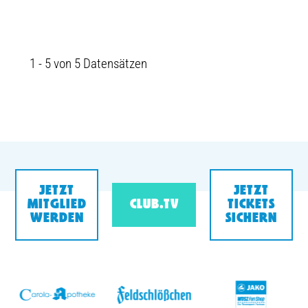
1 - 5 von 5 Datensätzen
JETZT
JETZT
MITGLIED
CLUB.TV
TICKETS
WERDEN
SICHERN
v