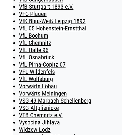
VfB Stuttgart 1893 e.V.
VFC Plauen
VfK Blau-Weiß Leipzig 1892
VfL 05 Hohenstein-Ernstthal
VfL Bochum
VfL Chemnitz
VfL Halle 96
VfL Osnabrück
VfL Pirna-Copitz 07
VFL Wildenfels
VfL Wolfsburg
Vorwärts Löbau
Vorwärts Meiningen
VSG 49 Marbach-Schellenberg
VSG Altglienicke
VTB Chemnitz e.V.
Vysocina Jihlava
Widzew Lodz