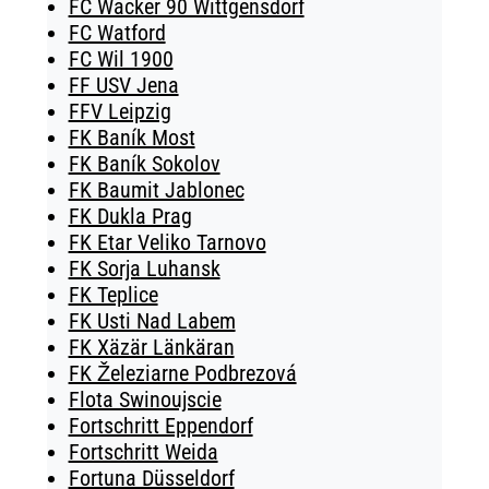
FC Wacker 90 Wittgensdorf
FC Watford
FC Wil 1900
FF USV Jena
FFV Leipzig
FK Baník Most
FK Baník Sokolov
FK Baumit Jablonec
FK Dukla Prag
FK Etar Veliko Tarnovo
FK Sorja Luhansk
FK Teplice
FK Usti Nad Labem
FK Xäzär Länkäran
FK Železiarne Podbrezová
Flota Swinoujscie
Fortschritt Eppendorf
Fortschritt Weida
Fortuna Düsseldorf