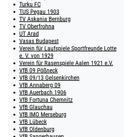
Turku FC
TUS Pegau 1903
TV Askania Bernburg
TV Oberfrohna
UT Arad
Vasas Budapest
Verein für Laufspiele Sportfreunde Lotte
e. V. von 1929
Verein für Rasenspiele Aalen 1921 e.V.
VfB 09 Pößneck
VfB 09/13 Gelsenkirchen
VfB Annaberg 09
VfB Auerbach 1906
VfB Fortuna Chemnitz
VfB Glauchau
VfB IMO Merseburg
VfB Lübeck
VfB Oldenburg
VfB Sangerhausen