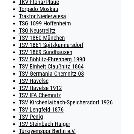
TKV Flöha/Plaue
Torpedo Moskau
Traktor Niederwiesa
TSG 1899 Hoffenheim
TSG Neustrelitz
TSV 1860 München
TSV 1861 Spitzkunnersdorf
TSV 1869 Sundhausen
TSV Böhlitz-Ehrenberg 1990
TSV Einheit Claußnitz 1864
TSV Germania Chemnitz 08
TSV Havelse
TSV Havelse 1912
TSV IFA Chemnitz
TSV Kirchenlaibach-Speichersdorf 1926
TSV Lengfeld 1876
TSV Penig
TSV Steinbach Haiger
Türkiyemspor Berlin e.V.