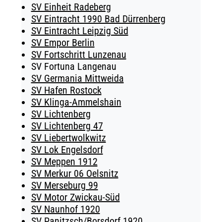
SV Einheit Radeberg
SV Eintracht 1990 Bad Dürrenberg
SV Eintracht Leipzig Süd
SV Empor Berlin
SV Fortschritt Lunzenau
SV Fortuna Langenau
SV Germania Mittweida
SV Hafen Rostock
SV Klinga-Ammelshain
SV Lichtenberg
SV Lichtenberg 47
SV Liebertwolkwitz
SV Lok Engelsdorf
SV Meppen 1912
SV Merkur 06 Oelsnitz
SV Merseburg 99
SV Motor Zwickau-Süd
SV Naunhof 1920
SV Panitzsch/​Borsdorf 1920