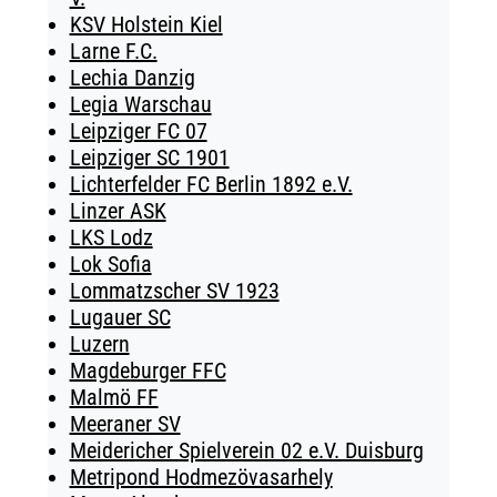
KSV Holstein Kiel
Larne F.C.
Lechia Danzig
Legia Warschau
Leipziger FC 07
Leipziger SC 1901
Lichterfelder FC Berlin 1892 e.V.
Linzer ASK
LKS Lodz
Lok Sofia
Lommatzscher SV 1923
Lugauer SC
Luzern
Magdeburger FFC
Malmö FF
Meeraner SV
Meidericher Spielverein 02 e.V. Duisburg
Metripond Hodmezövasarhely