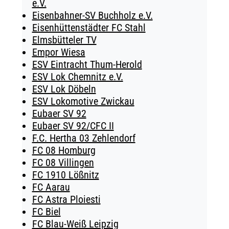
e.V.
Eisenbahner-SV Buchholz e.V.
Eisenhüttenstädter FC Stahl
Elmsbütteler TV
Empor Wiesa
ESV Eintracht Thum-Herold
ESV Lok Chemnitz e.V.
ESV Lok Döbeln
ESV Lokomotive Zwickau
Eubaer SV 92
Eubaer SV 92/CFC II
F.C. Hertha 03 Zehlendorf
FC 08 Homburg
FC 08 Villingen
FC 1910 Lößnitz
FC Aarau
FC Astra Ploiesti
FC Biel
FC Blau-Weiß Leipzig