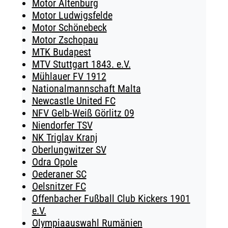
Motor Altenburg
Motor Ludwigsfelde
Motor Schönebeck
Motor Zschopau
MTK Budapest
MTV Stuttgart 1843. e.V.
Mühlauer FV 1912
Nationalmannschaft Malta
Newcastle United FC
NFV Gelb-Weiß Görlitz 09
Niendorfer TSV
NK Triglav Kranj
Oberlungwitzer SV
Odra Opole
Oederaner SC
Oelsnitzer FC
Offenbacher Fußball Club Kickers 1901
e.V.
Olympiaauswahl Rumänien