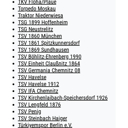
TKV Flöha/Plaue
Torpedo Moskau
Traktor Niederwiesa
TSG 1899 Hoffenheim
TSG Neustrelitz
TSV 1860 München
TSV 1861 Spitzkunnersdorf
TSV 1869 Sundhausen
TSV Böhlitz-Ehrenberg 1990
TSV Einheit Claußnitz 1864
TSV Germania Chemnitz 08
TSV Havelse
TSV Havelse 1912
TSV IFA Chemnitz
TSV Kirchenlaibach-Speichersdorf 1926
TSV Lengfeld 1876
TSV Penig
TSV Steinbach Haiger
Türkiyemspor Berlin e.V.