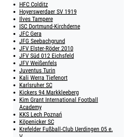
HFC Colditz
Hoyerswerdaer SV 1919
Ilves Tampere
ISC Dortmund-Kirchderne
JFC Gera
JFG Seebachgrund
JFV Elster-Röder 2010
JFV Süd 012 Eichsfeld
JFV Weißenfels
Juventus Turin
Kali Werra Tiefenort
Karlsruher SC
Kickers 94 Markkleeberg
Kim Grant International Football
Academy
KKS Lech Poznań
Köpenicker SC
Krefelder Fußball-Club Uerdingen 05 e.
V.