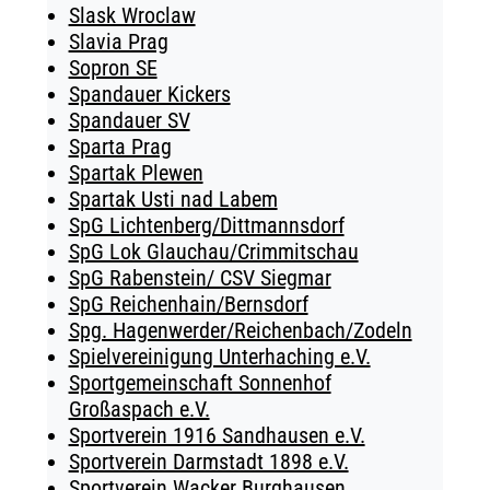
Slask Wroclaw
Slavia Prag
Sopron SE
Spandauer Kickers
Spandauer SV
Sparta Prag
Spartak Plewen
Spartak Usti nad Labem
SpG Lichtenberg/Dittmannsdorf
SpG Lok Glauchau/Crimmitschau
SpG Rabenstein/ CSV Siegmar
SpG Reichenhain/Bernsdorf
Spg. Hagenwerder/Reichenbach/Zodeln
Spielvereinigung Unterhaching e.V.
Sportgemeinschaft Sonnenhof
Großaspach e.V.
Sportverein 1916 Sandhausen e.V.
Sportverein Darmstadt 1898 e.V.
Sportverein Wacker Burghausen