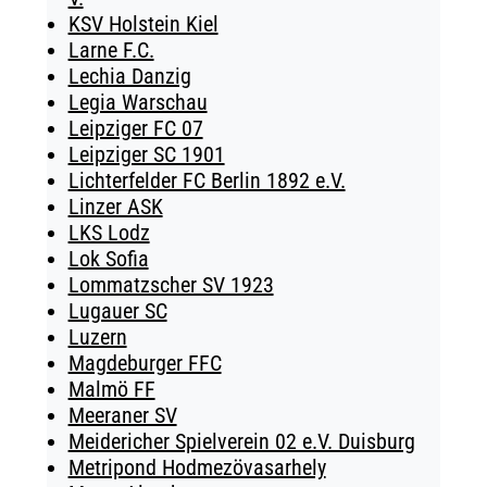
KSV Holstein Kiel
Larne F.C.
Lechia Danzig
Legia Warschau
Leipziger FC 07
Leipziger SC 1901
Lichterfelder FC Berlin 1892 e.V.
Linzer ASK
LKS Lodz
Lok Sofia
Lommatzscher SV 1923
Lugauer SC
Luzern
Magdeburger FFC
Malmö FF
Meeraner SV
Meidericher Spielverein 02 e.V. Duisburg
Metripond Hodmezövasarhely