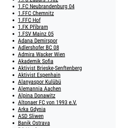
1.FC Neubrandenburg 04
1.FFC Chemnitz
1.FFC Hof
1.FK Příbram
1.FSV Mainz 05
Adana Demirspor
Adlershofer BC 08
Admira Wacker Wien
Akademik Sofia
Aktivist Brieske-Senftenberg
Aktivist Espenhain
Alanyaspor Kulübü
Alemannia Aachen
Alpina Donawitz
Altonaer FC von 1993 e.V.
Arka Gdynia
ASD Sliwen
Banik Ostrava