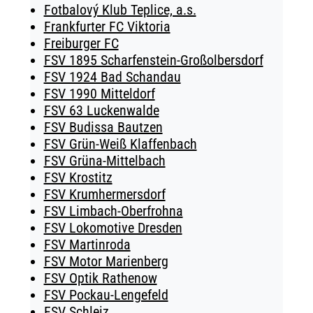
Fotbalový Klub Teplice, a.s.
Frankfurter FC Viktoria
Freiburger FC
FSV 1895 Scharfenstein-Großolbersdorf
FSV 1924 Bad Schandau
FSV 1990 Mitteldorf
FSV 63 Luckenwalde
FSV Budissa Bautzen
FSV Grün-Weiß Klaffenbach
FSV Grüna-Mittelbach
FSV Krostitz
FSV Krumhermersdorf
FSV Limbach-Oberfrohna
FSV Lokomotive Dresden
FSV Martinroda
FSV Motor Marienberg
FSV Optik Rathenow
FSV Pockau-Lengefeld
FSV Schleiz