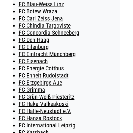
FC Blau-Weiss Linz
FC Botew Wraza
FC Carl Zeiss Jena
FC Chindia Targoviste
FC Concordia Schneeberg
FC Den Haag
FC Eilenburg
FC Eintracht Münchberg
FC Eisenach
FC Energie Cottbus
FC Enheit Rudolstadt
FC Erzgebirge Aue
FC Grimma
FC Grün-Weiß Piesteritz
FC Haka Valkeakoski
FC Halle-Neustadt e.V.
FC Hansa Rostock
FC International Leipzig
FC Karsbach