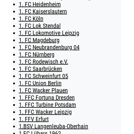
1. FC Heidenheim
TICKETING
1. FC Kaiserslautern
1. FC Köln
1. FC Lok Stendal
1. FC Lokomotive Leipzig
1. FC Magdeburg
1. FC Neubrandenburg 04
1. FC Nürnberg
1. FC Rodewisch e.V.
1. FC Saarbrücken
1. FC Schweinfurt 05
1. FC Union Berlin
1. FC Wacker Plauen
1. FFC Fortuna Dresden
1. FFC Turbine Potsdam
1. FFC Wacker Leipzig
1. FFV Erfurt
1.BSV Langenleuba-Oberhain
1.FC Lübars 1962