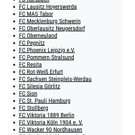
FC Lausitz Hoyerswerda
FC MAS Tabor
FC Mecklenburg Schwerin
FC Oberlausitz Neugersdorf
FC Oberneuland
FC Pegnitz
FC Phoenix Leipzig e.V.
FC Pommern Stralsund
FC Resita
FC Rot-Weiß Erfurt
FC Sachsen Steinpleis-Werdau
FC Silesia Görlitz
FC Sion
FC St. Pauli Hamburg
FC Stollberg
FC Viktoria 1889 Berlin
FC Viktoria Köln 1904 e. V.
FC Wacker 90 Nordhausen