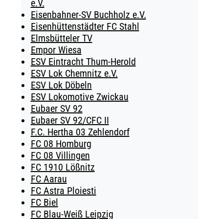
e.V.
Eisenbahner-SV Buchholz e.V.
Eisenhüttenstädter FC Stahl
Elmsbütteler TV
Empor Wiesa
ESV Eintracht Thum-Herold
ESV Lok Chemnitz e.V.
ESV Lok Döbeln
ESV Lokomotive Zwickau
Eubaer SV 92
Eubaer SV 92/CFC II
F.C. Hertha 03 Zehlendorf
FC 08 Homburg
FC 08 Villingen
FC 1910 Lößnitz
FC Aarau
FC Astra Ploiesti
FC Biel
FC Blau-Weiß Leipzig