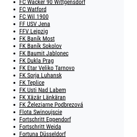
FC Wacker 90 Wittgensdorf
FC Watford
FC Wil 1900
FF USV Jena
FFV Leipzig
FK Baník Most
FK Baník Sokolov
FK Baumit Jablonec
FK Dukla Prag
FK Etar Veliko Tarnovo
FK Sorja Luhansk
FK Teplice
FK Usti Nad Labem
FK Xäzär Länkäran
FK Železiarne Podbrezová
Flota Swinoujscie
Fortschritt Eppendorf
Fortschritt Weida
Fortuna Düsseldorf