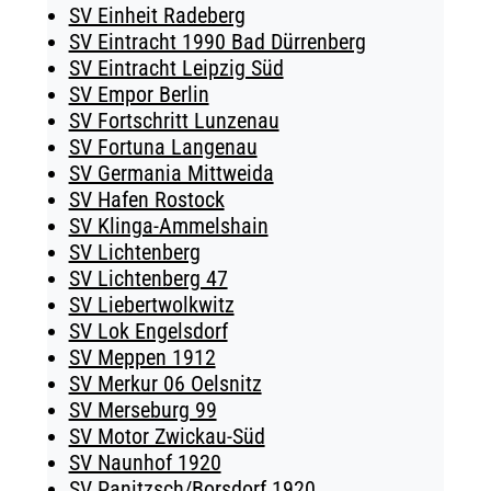
SV Einheit Radeberg
SV Eintracht 1990 Bad Dürrenberg
SV Eintracht Leipzig Süd
SV Empor Berlin
SV Fortschritt Lunzenau
SV Fortuna Langenau
SV Germania Mittweida
SV Hafen Rostock
SV Klinga-Ammelshain
SV Lichtenberg
SV Lichtenberg 47
SV Liebertwolkwitz
SV Lok Engelsdorf
SV Meppen 1912
SV Merkur 06 Oelsnitz
SV Merseburg 99
SV Motor Zwickau-Süd
SV Naunhof 1920
SV Panitzsch/​Borsdorf 1920