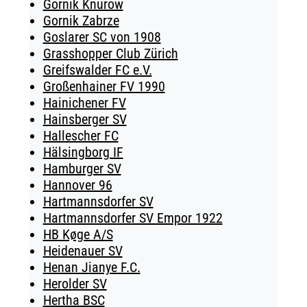
Gornik Knurow
Gornik Zabrze
Goslarer SC von 1908
Grasshopper Club Zürich
Greifswalder FC e.V.
Großenhainer FV 1990
Hainichener FV
Hainsberger SV
Hallescher FC
Hälsingborg IF
Hamburger SV
Hannover 96
Hartmannsdorfer SV
Hartmannsdorfer SV Empor 1922
HB Køge A/S
Heidenauer SV
Henan Jianye F.C.
Herolder SV
Hertha BSC