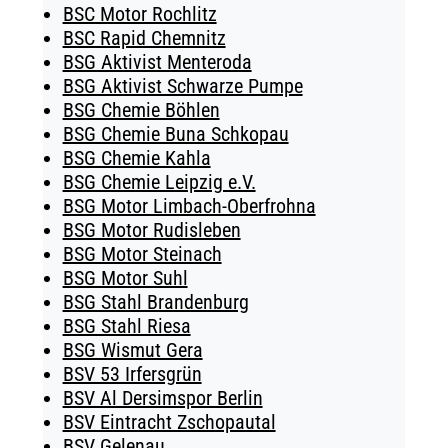
BSC Motor Rochlitz
BSC Rapid Chemnitz
BSG Aktivist Menteroda
BSG Aktivist Schwarze Pumpe
BSG Chemie Böhlen
BSG Chemie Buna Schkopau
BSG Chemie Kahla
BSG Chemie Leipzig e.V.
BSG Motor Limbach-Oberfrohna
BSG Motor Rudisleben
BSG Motor Steinach
BSG Motor Suhl
BSG Stahl Brandenburg
BSG Stahl Riesa
BSG Wismut Gera
BSV 53 Irfersgrün
BSV Al Dersimspor Berlin
BSV Eintracht Zschopautal
BSV Gelenau