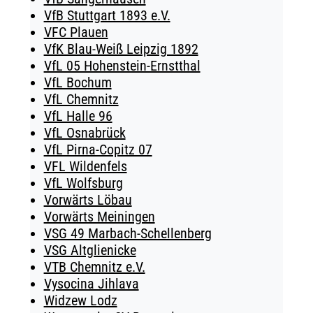
VfB Stuttgart 1893 e.V.
VFC Plauen
VfK Blau-Weiß Leipzig 1892
VfL 05 Hohenstein-Ernstthal
VfL Bochum
VfL Chemnitz
VfL Halle 96
VfL Osnabrück
VfL Pirna-Copitz 07
VFL Wildenfels
VfL Wolfsburg
Vorwärts Löbau
Vorwärts Meiningen
VSG 49 Marbach-Schellenberg
VSG Altglienicke
VTB Chemnitz e.V.
Vysocina Jihlava
Widzew Lodz