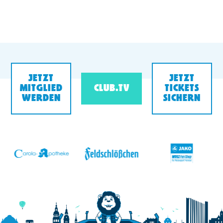
JETZT
JETZT
MITGLIED
CLUB.TV
TICKETS
WERDEN
SICHERN
v