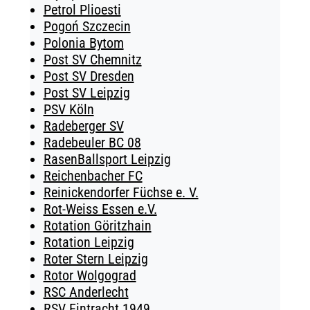
Petrol Plioesti
Pogoń Szczecin
Polonia Bytom
Post SV Chemnitz
Post SV Dresden
Post SV Leipzig
PSV Köln
Radeberger SV
Radebeuler BC 08
RasenBallsport Leipzig
Reichenbacher FC
Reinickendorfer Füchse e. V.
Rot-Weiss Essen e.V.
Rotation Göritzhain
Rotation Leipzig
Roter Stern Leipzig
Rotor Wolgograd
RSC Anderlecht
RSV Eintracht 1949