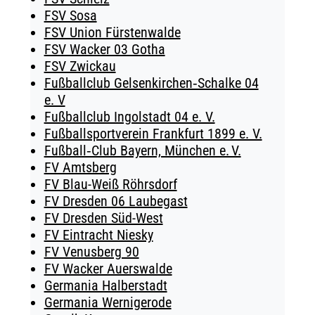
FSV Sosa
FSV Union Fürstenwalde
FSV Wacker 03 Gotha
FSV Zwickau
Fußballclub Gelsenkirchen‑Schalke 04
e. V
Fußballclub Ingolstadt 04 e. V.
Fußballsportverein Frankfurt 1899 e. V.
Fußball‑Club Bayern, München e. V.
FV Amtsberg
FV Blau-Weiß Röhrsdorf
FV Dresden 06 Laubegast
FV Dresden Süd-West
FV Eintracht Niesky
FV Venusberg 90
FV Wacker Auerswalde
Germania Halberstadt
Germania Wernigerode