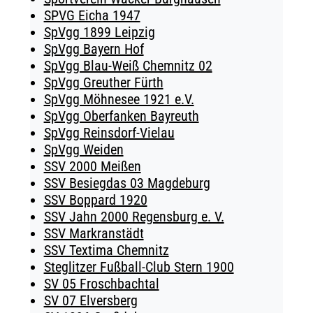
SPVG Eicha 1947
SpVgg 1899 Leipzig
SpVgg Bayern Hof
SpVgg Blau-Weiß Chemnitz 02
SpVgg Greuther Fürth
SpVgg Möhnesee 1921 e.V.
SpVgg Oberfanken Bayreuth
SpVgg Reinsdorf-Vielau
SpVgg Weiden
SSV 2000 Meißen
SSV Besiegdas 03 Magdeburg
SSV Boppard 1920
SSV Jahn 2000 Regensburg e. V.
SSV Markranstädt
SSV Textima Chemnitz
Steglitzer Fußball-Club Stern 1900
SV 05 Froschbachtal
SV 07 Elversberg