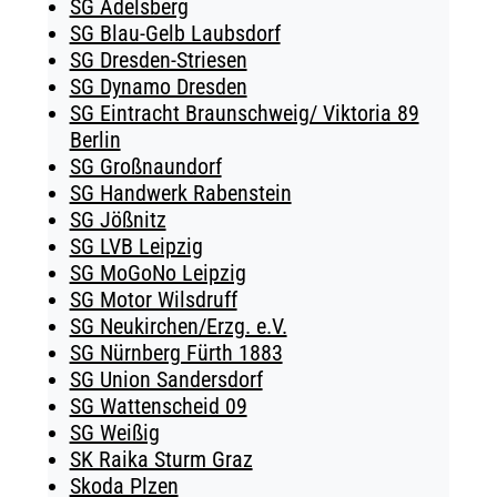
SG Adelsberg
SG Blau-Gelb Laubsdorf
SG Dresden-Striesen
SG Dynamo Dresden
SG Eintracht Braunschweig/ Viktoria 89
Berlin
SG Großnaundorf
SG Handwerk Rabenstein
SG Jößnitz
SG LVB Leipzig
SG MoGoNo Leipzig
SG Motor Wilsdruff
SG Neukirchen/Erzg. e.V.
SG Nürnberg Fürth 1883
SG Union Sandersdorf
SG Wattenscheid 09
SG Weißig
SK Raika Sturm Graz
Skoda Plzen