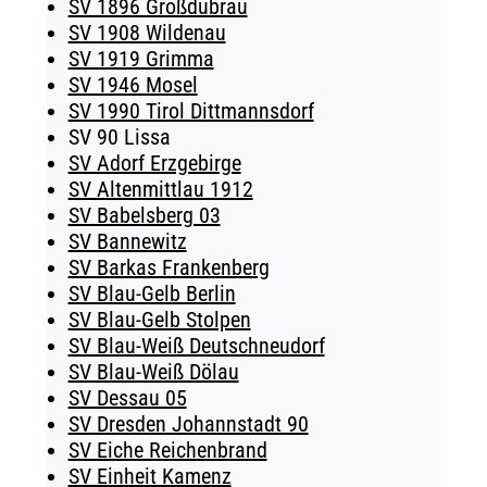
SV 1896 Großdubrau
SV 1908 Wildenau
SV 1919 Grimma
SV 1946 Mosel
SV 1990 Tirol Dittmannsdorf
SV 90 Lissa
SV Adorf Erzgebirge
SV Altenmittlau 1912
SV Babelsberg 03
SV Bannewitz
SV Barkas Frankenberg
SV Blau-Gelb Berlin
SV Blau-Gelb Stolpen
SV Blau-Weiß Deutschneudorf
SV Blau-Weiß Dölau
SV Dessau 05
SV Dresden Johannstadt 90
SV Eiche Reichenbrand
SV Einheit Kamenz