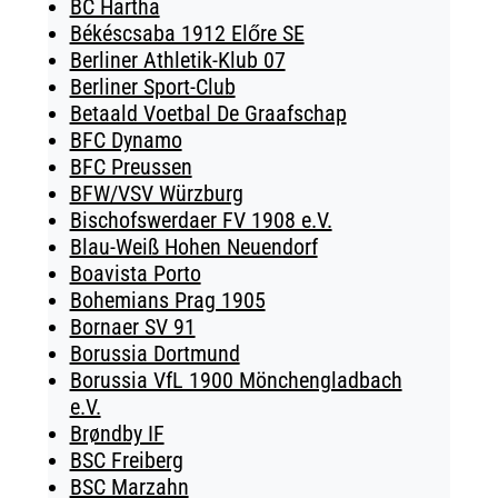
BC Hartha
Békéscsaba 1912 Előre SE
Berliner Athletik-Klub 07
Berliner Sport-Club
Betaald Voetbal De Graafschap
BFC Dynamo
BFC Preussen
BFW/VSV Würzburg
Bischofswerdaer FV 1908 e.V.
Blau-Weiß Hohen Neuendorf
Boavista Porto
Bohemians Prag 1905
Bornaer SV 91
Borussia Dortmund
Borussia VfL 1900 Mönchengladbach
e.V.
Brøndby IF
BSC Freiberg
BSC Marzahn