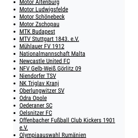
Motor Altenburg
Motor Ludwigsfelde
Motor Schönebeck
Motor Zschopau
MTK Budapest
MTV Stuttgart 1843. e.V.
Mühlauer FV 1912
Nationalmannschaft Malta
Newcastle United FC
NFV Gelb-Weiß Görlitz 09
Niendorfer TSV
NK Triglav Kranj
Oberlungwitzer SV
Odra Opole
Oederaner SC
Oelsnitzer FC
Offenbacher Fußball Club Kickers 1901
e.V.
Olympiaauswahl Rumänien