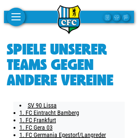
AKTUELLES
SPIELE UNSERER
1. MANNSCHAFT
TEAMS GEGEN
FRAUEN
ANDERE VEREINE
CAMPUS
CLUB
SV 90 Lissa
CLUBMITGLIEDSCHAFT
1. FC Eintracht Bamberg
1. FC Frankfurt
BUSINESS
1. FC Gera 03
SÜDKURVE
1. FC Germania Egestorf/Langreder