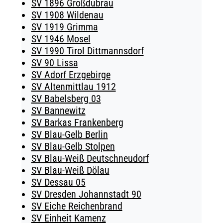
SV 1896 Großdubrau
SV 1908 Wildenau
SV 1919 Grimma
SV 1946 Mosel
SV 1990 Tirol Dittmannsdorf
SV 90 Lissa
SV Adorf Erzgebirge
SV Altenmittlau 1912
SV Babelsberg 03
SV Bannewitz
SV Barkas Frankenberg
SV Blau-Gelb Berlin
SV Blau-Gelb Stolpen
SV Blau-Weiß Deutschneudorf
SV Blau-Weiß Dölau
SV Dessau 05
SV Dresden Johannstadt 90
SV Eiche Reichenbrand
SV Einheit Kamenz