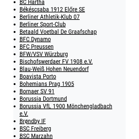
BC Hartha
Békéscsaba 1912 Előre SE
Berliner Athletik-Klub 07
Berliner Sport-Club
Betaald Voetbal De Graafschap
BFC Dynamo
BFC Preussen
BFW/VSV Würzburg
Bischofswerdaer FV 1908 e.V.
Blau-Weiß Hohen Neuendorf
Boavista Porto
Bohemians Prag 1905
Bornaer SV 91
Borussia Dortmund
Borussia VfL 1900 Mönchengladbach
e.V.
Brøndby IF
BSC Freiberg
BSC Marzahn