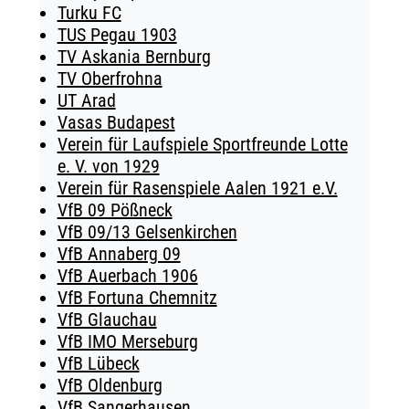
Turku FC
TUS Pegau 1903
TV Askania Bernburg
TV Oberfrohna
UT Arad
Vasas Budapest
Verein für Laufspiele Sportfreunde Lotte
e. V. von 1929
Verein für Rasenspiele Aalen 1921 e.V.
VfB 09 Pößneck
VfB 09/13 Gelsenkirchen
VfB Annaberg 09
VfB Auerbach 1906
VfB Fortuna Chemnitz
VfB Glauchau
VfB IMO Merseburg
VfB Lübeck
VfB Oldenburg
VfB Sangerhausen