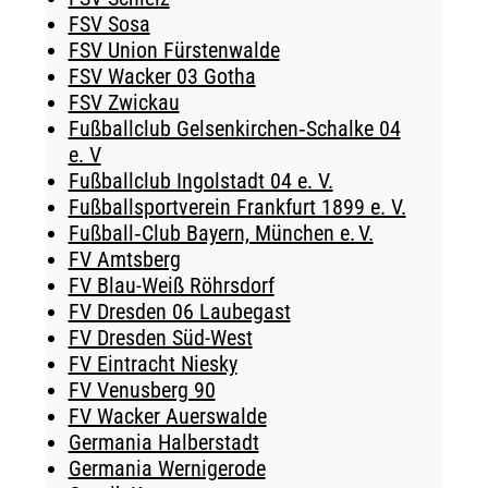
FSV Sosa
FSV Union Fürstenwalde
FSV Wacker 03 Gotha
FSV Zwickau
Fußballclub Gelsenkirchen‑Schalke 04
e. V
Fußballclub Ingolstadt 04 e. V.
Fußballsportverein Frankfurt 1899 e. V.
Fußball‑Club Bayern, München e. V.
FV Amtsberg
FV Blau-Weiß Röhrsdorf
FV Dresden 06 Laubegast
FV Dresden Süd-West
FV Eintracht Niesky
FV Venusberg 90
FV Wacker Auerswalde
Germania Halberstadt
Germania Wernigerode