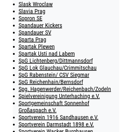
Slask Wroclaw
Slavia Prag
Sopron SE
Spandauer Kickers
Spandauer SV
Sparta Prag
Spartak Plewen
Spartak Usti nad Labem
SpG Lichtenberg/Dittmannsdorf
SpG Lok Glauchau/Crimmitschau
SpG Rabenstein/ CSV Siegmar
SpG Reichenhain/Bernsdorf
Spg. Hagenwerder/Reichenbach/Zodeln
Spielvereinigung Unterhaching e.V.
Sportgemeinschaft Sonnenhof
Großaspach e.V.
Sportverein 1916 Sandhausen e.V.
Sportverein Darmstadt 1898 e.V.
Sportverein Wacker Burghausen