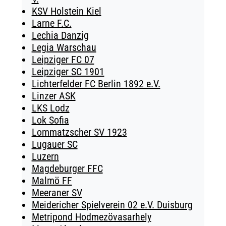
KSV Holstein Kiel
Larne F.C.
Lechia Danzig
Legia Warschau
Leipziger FC 07
Leipziger SC 1901
Lichterfelder FC Berlin 1892 e.V.
Linzer ASK
LKS Lodz
Lok Sofia
Lommatzscher SV 1923
Lugauer SC
Luzern
Magdeburger FFC
Malmö FF
Meeraner SV
Meidericher Spielverein 02 e.V. Duisburg
Metripond Hodmezövasarhely