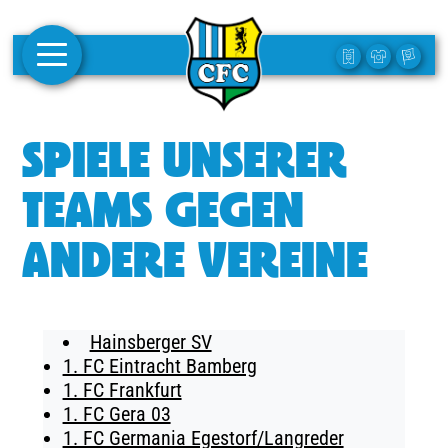
AKTUELLES
SPIELE UNSERER
1. MANNSCHAFT
TEAMS GEGEN
FRAUEN
ANDERE VEREINE
CAMPUS
CLUB
Hainsberger SV
CLUBMITGLIEDSCHAFT
1. FC Eintracht Bamberg
1. FC Frankfurt
BUSINESS
1. FC Gera 03
SÜDKURVE
1. FC Germania Egestorf/Langreder