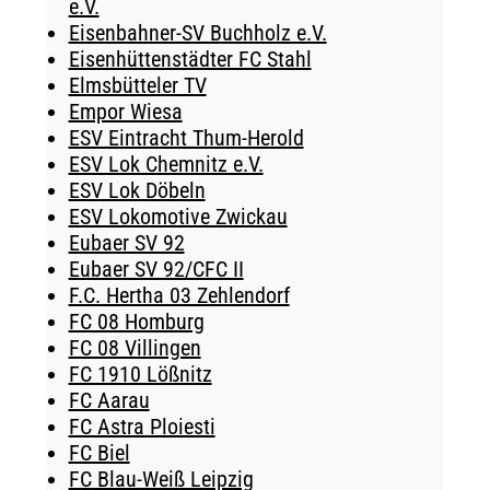
e.V.
Eisenbahner-SV Buchholz e.V.
Eisenhüttenstädter FC Stahl
Elmsbütteler TV
Empor Wiesa
ESV Eintracht Thum-Herold
ESV Lok Chemnitz e.V.
ESV Lok Döbeln
ESV Lokomotive Zwickau
Eubaer SV 92
Eubaer SV 92/CFC II
F.C. Hertha 03 Zehlendorf
FC 08 Homburg
FC 08 Villingen
FC 1910 Lößnitz
FC Aarau
FC Astra Ploiesti
FC Biel
FC Blau-Weiß Leipzig