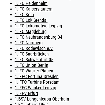
1. FC Heidenheim
TICKETING
1. FC Kaiserslautern
1. FC Köln
1. FC Lok Stendal
1. FC Lokomotive Leipzig
1. FC Magdeburg
1. FC Neubrandenburg 04
1. FC Nürnberg
1. FC Rodewisch e.V.
1. FC Saarbrücken
1. FC Schweinfurt 05
1. FC Union Berlin
1. FC Wacker Plauen
1. FFC Fortuna Dresden
1. FFC Turbine Potsdam
1. FFC Wacker Leipzig
1. FFV Erfurt
1.BSV Langenleuba-Oberhain
1.FC Lübars 1962