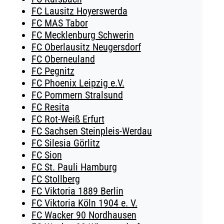
FC Lausitz Hoyerswerda
FC MAS Tabor
FC Mecklenburg Schwerin
FC Oberlausitz Neugersdorf
FC Oberneuland
FC Pegnitz
FC Phoenix Leipzig e.V.
FC Pommern Stralsund
FC Resita
FC Rot-Weiß Erfurt
FC Sachsen Steinpleis-Werdau
FC Silesia Görlitz
FC Sion
FC St. Pauli Hamburg
FC Stollberg
FC Viktoria 1889 Berlin
FC Viktoria Köln 1904 e. V.
FC Wacker 90 Nordhausen