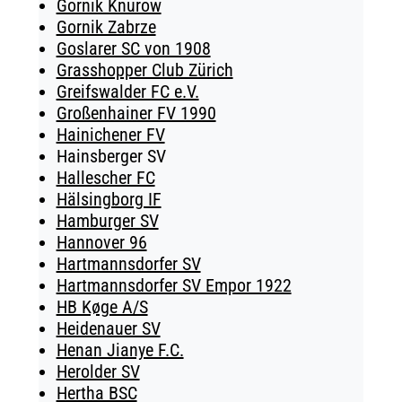
Gornik Knurow
Gornik Zabrze
Goslarer SC von 1908
Grasshopper Club Zürich
Greifswalder FC e.V.
Großenhainer FV 1990
Hainichener FV
Hainsberger SV
Hallescher FC
Hälsingborg IF
Hamburger SV
Hannover 96
Hartmannsdorfer SV
Hartmannsdorfer SV Empor 1922
HB Køge A/S
Heidenauer SV
Henan Jianye F.C.
Herolder SV
Hertha BSC