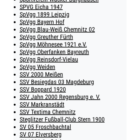
SPVG Eicha 1947
SpVgg 1899 Leipzig
SpVgg Bayern Hof
SpVgg Blau-Weiß Chemnitz 02
SpVgg Greuther Fürth
SpVgg Möhnesee 1921 e.V.
SpVgg Oberfanken Bayreuth
SpVgg Reinsdorf-Vielau
SpVgg Weiden
SSV 2000 Meißen
SSV Besiegdas 03 Magdeburg
SSV Boppard 1920
SSV Jahn 2000 Regensburg e. V.
SSV Markranstädt
SSV Textima Chemnitz
Steglitzer Fußball-Club Stern 1900
SV 05 Froschbachtal
SV 07 Elversberg