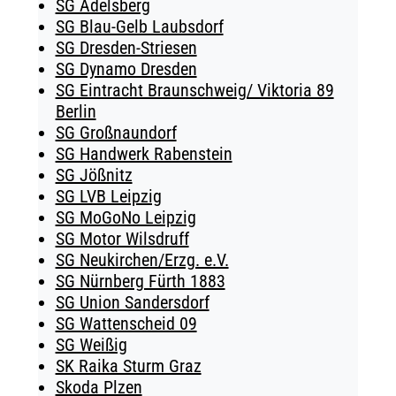
SG Adelsberg
SG Blau-Gelb Laubsdorf
SG Dresden-Striesen
SG Dynamo Dresden
SG Eintracht Braunschweig/ Viktoria 89
Berlin
SG Großnaundorf
SG Handwerk Rabenstein
SG Jößnitz
SG LVB Leipzig
SG MoGoNo Leipzig
SG Motor Wilsdruff
SG Neukirchen/Erzg. e.V.
SG Nürnberg Fürth 1883
SG Union Sandersdorf
SG Wattenscheid 09
SG Weißig
SK Raika Sturm Graz
Skoda Plzen