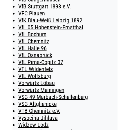
VfB Stuttgart 1893 e.V.
VFC Plauen
VfK Blau-Weiß Leipzig 1892
VfL 05 Hohenstein-Ernstthal
VfL Bochum
VfL Chemnitz
VfL Halle 96
VfL Osnabrück
VfL Pirna-Copitz 07
VFL Wildenfels
VfL Wolfsburg
Vorwärts Löbau
Vorwärts Meiningen
VSG 49 Marbach-Schellenberg
VSG Altglienicke
VTB Chemnitz e.V.
Vysocina Jihlava
Widzew Lodz