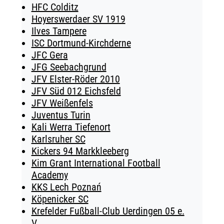
HFC Colditz
Hoyerswerdaer SV 1919
Ilves Tampere
ISC Dortmund-Kirchderne
JFC Gera
JFG Seebachgrund
JFV Elster-Röder 2010
JFV Süd 012 Eichsfeld
JFV Weißenfels
Juventus Turin
Kali Werra Tiefenort
Karlsruher SC
Kickers 94 Markkleeberg
Kim Grant International Football
Academy
KKS Lech Poznań
Köpenicker SC
Krefelder Fußball-Club Uerdingen 05 e.
V.