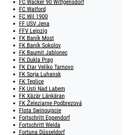
FC Wacker 90 Wittgensdorf
FC Watford
FC Wil 1900
FF USV Jena
FFV Leipzig
FK Baník Most
FK Baník Sokolov
FK Baumit Jablonec
FK Dukla Prag
FK Etar Veliko Tarnovo
FK Sorja Luhansk
FK Teplice
FK Usti Nad Labem
FK Xäzär Länkäran
FK Železiarne Podbrezová
Flota Swinoujscie
Fortschritt Eppendorf
Fortschritt Weida
Fortuna Düsseldorf