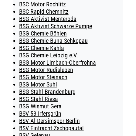
BSC Motor Rochlitz
BSC Rapid Chemnitz
BSG Aktivist Menteroda
BSG Aktivist Schwarze Pumpe
BSG Chemie Böhlen
BSG Chemie Buna Schkopau
BSG Chemie Kahla
BSG Chemie Leipzig e.V.
BSG Motor Limbach-Oberfrohna
BSG Motor Rudisleben
BSG Motor Steinach
BSG Motor Suhl
BSG Stahl Brandenburg
BSG Stahl Riesa
BSG Wismut Gera
BSV 53 Irfersgrün
BSV Al Dersimspor Berlin
BSV Eintracht Zschopautal
BSV Gelenau