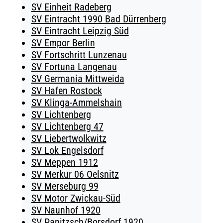
SV Einheit Radeberg
SV Eintracht 1990 Bad Dürrenberg
SV Eintracht Leipzig Süd
SV Empor Berlin
SV Fortschritt Lunzenau
SV Fortuna Langenau
SV Germania Mittweida
SV Hafen Rostock
SV Klinga-Ammelshain
SV Lichtenberg
SV Lichtenberg 47
SV Liebertwolkwitz
SV Lok Engelsdorf
SV Meppen 1912
SV Merkur 06 Oelsnitz
SV Merseburg 99
SV Motor Zwickau-Süd
SV Naunhof 1920
SV Panitzsch/​Borsdorf 1920