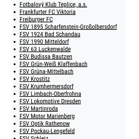
Fotbalový Klub Teplice, a.s.
Frankfurter FC Viktoria
Freiburger FC
FSV 1895 Scharfenstein-Großolbersdorf
FSV 1924 Bad Schandau
FSV 1990 Mitteldorf
FSV 63 Luckenwalde
FSV Budissa Bautzen
FSV Grün-Weiß Klaffenbach
FSV Grüna-Mittelbach
FSV Krostitz
FSV Krumhermersdorf
FSV Limbach-Oberfrohna
FSV Lokomotive Dresden
FSV Martinroda
FSV Motor Marienberg
FSV Optik Rathenow
FSV Pockau-Lengefeld
FSV Schleiz