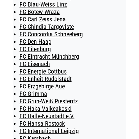
FC Blau-Weiss Linz
FC Botew Wraza
FC Carl Zeiss Jena
FC Chindia Targoviste
FC Concordia Schneeberg
FC Den Haag
FC Eilenburg
FC Eintracht Münchberg
FC Eisenach
FC Energie Cottbus
FC Enheit Rudolstadt
FC Erzgebirge Aue
FC Grimma
FC Grün-Weiß Piesteritz
FC Haka Valkeakoski
FC Halle-Neustadt e.V.
FC Hansa Rostock
FC International Leipzig
FC Karsbach