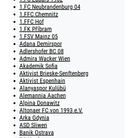
1.FC Neubrandenburg 04
1.FFC Chemnitz
1.FFC Hof
1.FK Příbram
1.FSV Mainz 05
Adana Demirspor
Adlershofer BC 08
Admira Wacker Wien
Akademik Sofia
Aktivist Brieske-Senftenberg
Aktivist Espenhain
Alanyaspor Kulübü
Alemannia Aachen
Alpina Donawitz
Altonaer FC von 1993 e.V.
Arka Gdynia
ASD Sliwen
Banik Ostrava