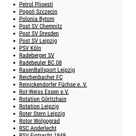
Petrol Plioesti
Pogoń Szczecin
Polonia Bytom
Post SV Chemnitz
Post SV Dresden
Post SV Leipzig
PSV Köln
Radeberger SV
Radebeuler BC 08
RasenBallsport Leipzig
Reichenbacher FC
Reinickendorfer Füchse e. V.
Rot-Weiss Essen e.V.
Rotation Göritzhain
Rotation Leipzig
Roter Stern Leipzig
Rotor Wolgograd
RSC Anderlecht
RSV Eintracht 1949