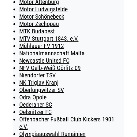
Motor Altenburg
Motor Ludwigsfelde
Motor Schönebeck
Motor Zschopau
MTK Budapest
MTV Stuttgart 1843. e.V.
Mühlauer FV 1912
Nationalmannschaft Malta
Newcastle United FC
NFV Gelb-Weiß Görlitz 09
Niendorfer TSV
NK Triglav Kranj
Oberlungwitzer SV
Odra Opole
Oederaner SC
Oelsnitzer FC
Offenbacher Fußball Club Kickers 1901
e.V.
Olympiaauswahl Rumänien