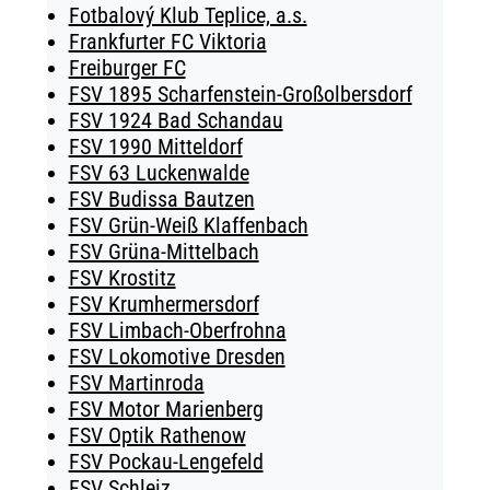
Fotbalový Klub Teplice, a.s.
Frankfurter FC Viktoria
Freiburger FC
FSV 1895 Scharfenstein-Großolbersdorf
FSV 1924 Bad Schandau
FSV 1990 Mitteldorf
FSV 63 Luckenwalde
FSV Budissa Bautzen
FSV Grün-Weiß Klaffenbach
FSV Grüna-Mittelbach
FSV Krostitz
FSV Krumhermersdorf
FSV Limbach-Oberfrohna
FSV Lokomotive Dresden
FSV Martinroda
FSV Motor Marienberg
FSV Optik Rathenow
FSV Pockau-Lengefeld
FSV Schleiz