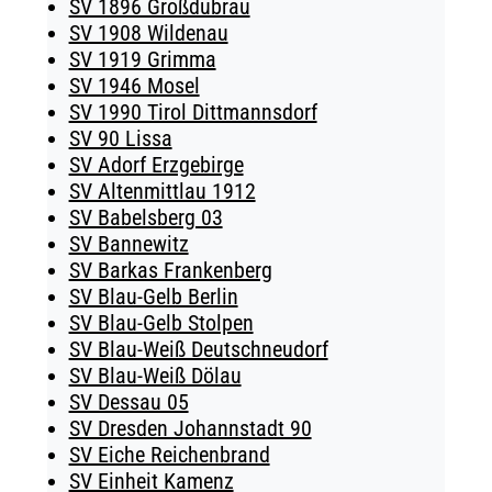
SV 1896 Großdubrau
SV 1908 Wildenau
SV 1919 Grimma
SV 1946 Mosel
SV 1990 Tirol Dittmannsdorf
SV 90 Lissa
SV Adorf Erzgebirge
SV Altenmittlau 1912
SV Babelsberg 03
SV Bannewitz
SV Barkas Frankenberg
SV Blau-Gelb Berlin
SV Blau-Gelb Stolpen
SV Blau-Weiß Deutschneudorf
SV Blau-Weiß Dölau
SV Dessau 05
SV Dresden Johannstadt 90
SV Eiche Reichenbrand
SV Einheit Kamenz