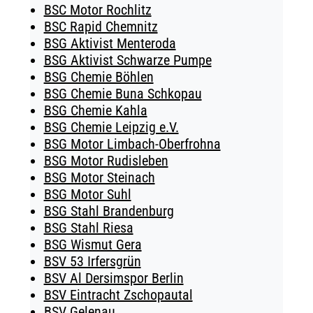
BSC Motor Rochlitz
BSC Rapid Chemnitz
BSG Aktivist Menteroda
BSG Aktivist Schwarze Pumpe
BSG Chemie Böhlen
BSG Chemie Buna Schkopau
BSG Chemie Kahla
BSG Chemie Leipzig e.V.
BSG Motor Limbach-Oberfrohna
BSG Motor Rudisleben
BSG Motor Steinach
BSG Motor Suhl
BSG Stahl Brandenburg
BSG Stahl Riesa
BSG Wismut Gera
BSV 53 Irfersgrün
BSV Al Dersimspor Berlin
BSV Eintracht Zschopautal
BSV Gelenau