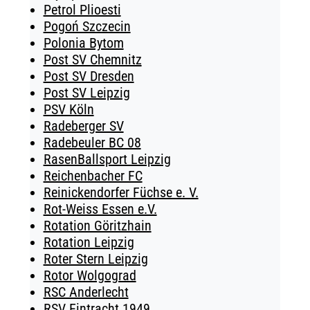
Petrol Plioesti
Pogoń Szczecin
Polonia Bytom
Post SV Chemnitz
Post SV Dresden
Post SV Leipzig
PSV Köln
Radeberger SV
Radebeuler BC 08
RasenBallsport Leipzig
Reichenbacher FC
Reinickendorfer Füchse e. V.
Rot-Weiss Essen e.V.
Rotation Göritzhain
Rotation Leipzig
Roter Stern Leipzig
Rotor Wolgograd
RSC Anderlecht
RSV Eintracht 1949