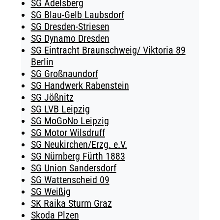
SG Adelsberg
SG Blau-Gelb Laubsdorf
SG Dresden-Striesen
SG Dynamo Dresden
SG Eintracht Braunschweig/ Viktoria 89
Berlin
SG Großnaundorf
SG Handwerk Rabenstein
SG Jößnitz
SG LVB Leipzig
SG MoGoNo Leipzig
SG Motor Wilsdruff
SG Neukirchen/Erzg. e.V.
SG Nürnberg Fürth 1883
SG Union Sandersdorf
SG Wattenscheid 09
SG Weißig
SK Raika Sturm Graz
Skoda Plzen