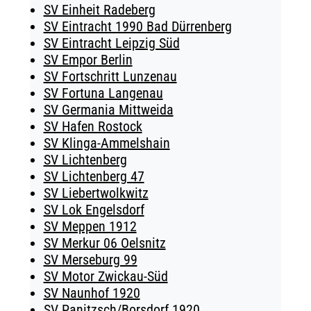
SV Einheit Radeberg
SV Eintracht 1990 Bad Dürrenberg
SV Eintracht Leipzig Süd
SV Empor Berlin
SV Fortschritt Lunzenau
SV Fortuna Langenau
SV Germania Mittweida
SV Hafen Rostock
SV Klinga-Ammelshain
SV Lichtenberg
SV Lichtenberg 47
SV Liebertwolkwitz
SV Lok Engelsdorf
SV Meppen 1912
SV Merkur 06 Oelsnitz
SV Merseburg 99
SV Motor Zwickau-Süd
SV Naunhof 1920
SV Panitzsch/​Borsdorf 1920