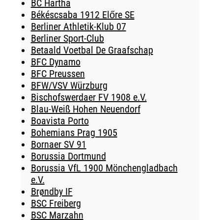
BC Hartha
Békéscsaba 1912 Előre SE
Berliner Athletik-Klub 07
Berliner Sport-Club
Betaald Voetbal De Graafschap
BFC Dynamo
BFC Preussen
BFW/VSV Würzburg
Bischofswerdaer FV 1908 e.V.
Blau-Weiß Hohen Neuendorf
Boavista Porto
Bohemians Prag 1905
Bornaer SV 91
Borussia Dortmund
Borussia VfL 1900 Mönchengladbach
e.V.
Brøndby IF
BSC Freiberg
BSC Marzahn