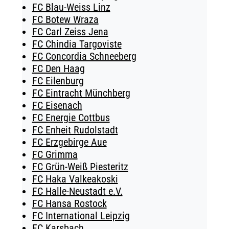
FC Blau-Weiss Linz
FC Botew Wraza
FC Carl Zeiss Jena
FC Chindia Targoviste
FC Concordia Schneeberg
FC Den Haag
FC Eilenburg
FC Eintracht Münchberg
FC Eisenach
FC Energie Cottbus
FC Enheit Rudolstadt
FC Erzgebirge Aue
FC Grimma
FC Grün-Weiß Piesteritz
FC Haka Valkeakoski
FC Halle-Neustadt e.V.
FC Hansa Rostock
FC International Leipzig
FC Karsbach