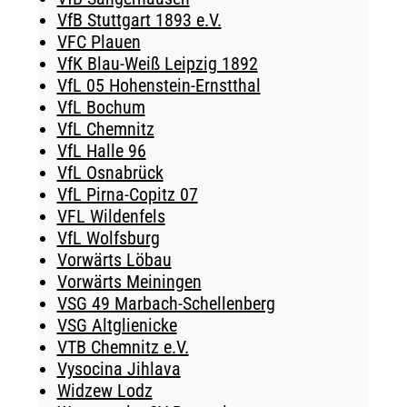
VfB Stuttgart 1893 e.V.
VFC Plauen
VfK Blau-Weiß Leipzig 1892
VfL 05 Hohenstein-Ernstthal
VfL Bochum
VfL Chemnitz
VfL Halle 96
VfL Osnabrück
VfL Pirna-Copitz 07
VFL Wildenfels
VfL Wolfsburg
Vorwärts Löbau
Vorwärts Meiningen
VSG 49 Marbach-Schellenberg
VSG Altglienicke
VTB Chemnitz e.V.
Vysocina Jihlava
Widzew Lodz