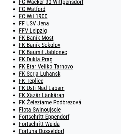
FC Wacker 90 Wittgensdorf
FC Watford
FC Wil 1900
FF USV Jena
FFV Leipzig
FK Baník Most
FK Baník Sokolov
FK Baumit Jablonec
FK Dukla Prag
FK Etar Veliko Tarnovo
FK Sorja Luhansk
FK Teplice
FK Usti Nad Labem
FK Xäzär Länkäran
FK Železiarne Podbrezová
Flota Swinoujscie
Fortschritt Eppendorf
Fortschritt Weida
Fortuna Düsseldorf