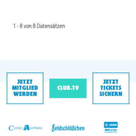
1 - 8 von 8 Datensätzen
JETZT
JETZT
MITGLIED
CLUB.TV
TICKETS
WERDEN
SICHERN
v