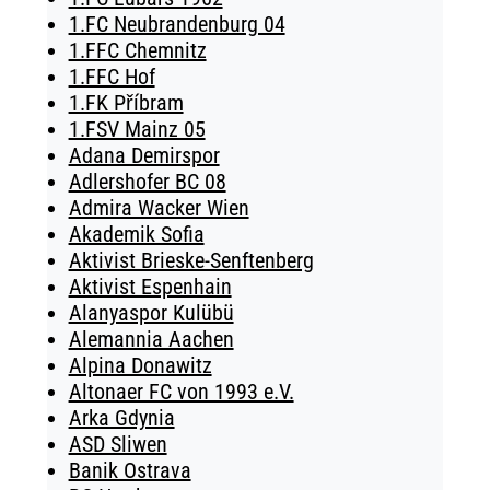
1.FC Neubrandenburg 04
1.FFC Chemnitz
1.FFC Hof
1.FK Příbram
1.FSV Mainz 05
Adana Demirspor
Adlershofer BC 08
Admira Wacker Wien
Akademik Sofia
Aktivist Brieske-Senftenberg
Aktivist Espenhain
Alanyaspor Kulübü
Alemannia Aachen
Alpina Donawitz
Altonaer FC von 1993 e.V.
Arka Gdynia
ASD Sliwen
Banik Ostrava