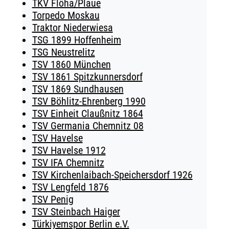
TKV Flöha/Plaue
Torpedo Moskau
Traktor Niederwiesa
TSG 1899 Hoffenheim
TSG Neustrelitz
TSV 1860 München
TSV 1861 Spitzkunnersdorf
TSV 1869 Sundhausen
TSV Böhlitz-Ehrenberg 1990
TSV Einheit Claußnitz 1864
TSV Germania Chemnitz 08
TSV Havelse
TSV Havelse 1912
TSV IFA Chemnitz
TSV Kirchenlaibach-Speichersdorf 1926
TSV Lengfeld 1876
TSV Penig
TSV Steinbach Haiger
Türkiyemspor Berlin e.V.