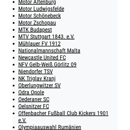
Motor Altenburg
Motor Ludwigsfelde
Motor Schönebeck
Motor Zschopau
MTK Budapest
MTV Stuttgart 1843. e.V.
Mühlauer FV 1912
Nationalmannschaft Malta
Newcastle United FC
NFV Gelb-Weiß Görlitz 09
Niendorfer TSV
NK Triglav Kranj
Oberlungwitzer SV
Odra Opole
Oederaner SC
Oelsnitzer FC
Offenbacher Fußball Club Kickers 1901
e.V.
Olympiaauswahl Rumänien