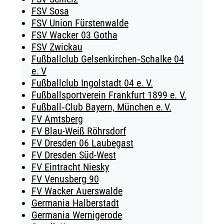
FSV Sosa
FSV Union Fürstenwalde
FSV Wacker 03 Gotha
FSV Zwickau
Fußballclub Gelsenkirchen‑Schalke 04
e. V
Fußballclub Ingolstadt 04 e. V.
Fußballsportverein Frankfurt 1899 e. V.
Fußball‑Club Bayern, München e. V.
FV Amtsberg
FV Blau-Weiß Röhrsdorf
FV Dresden 06 Laubegast
FV Dresden Süd-West
FV Eintracht Niesky
FV Venusberg 90
FV Wacker Auerswalde
Germania Halberstadt
Germania Wernigerode