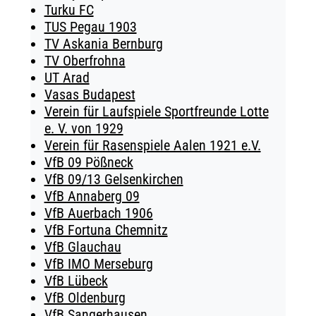
Turku FC
TUS Pegau 1903
TV Askania Bernburg
TV Oberfrohna
UT Arad
Vasas Budapest
Verein für Laufspiele Sportfreunde Lotte
e. V. von 1929
Verein für Rasenspiele Aalen 1921 e.V.
VfB 09 Pößneck
VfB 09/13 Gelsenkirchen
VfB Annaberg 09
VfB Auerbach 1906
VfB Fortuna Chemnitz
VfB Glauchau
VfB IMO Merseburg
VfB Lübeck
VfB Oldenburg
VfB Sangerhausen