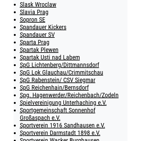
Slask Wroclaw
Slavia Prag
Sopron SE
Spandauer Kickers
Spandauer SV
Sparta Prag
Spartak Plewen
Spartak Usti nad Labem
SpG Lichtenberg/Dittmannsdorf
SpG Lok Glauchau/Crimmitschau
SpG Rabenstein/ CSV Siegmar
SpG Reichenhain/Bernsdorf
Spg. Hagenwerder/Reichenbach/Zodeln
Spielvereinigung Unterhaching e.V.
Sportgemeinschaft Sonnenhof
Großaspach e.V.
Sportverein 1916 Sandhausen e.V.
Sportverein Darmstadt 1898 e.V.
Sportverein Wacker Burghausen