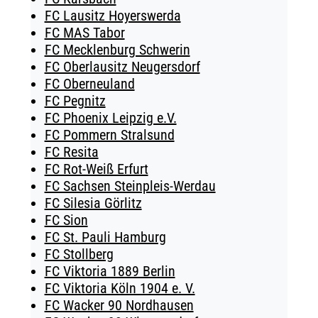
FC Lausitz Hoyerswerda
FC MAS Tabor
FC Mecklenburg Schwerin
FC Oberlausitz Neugersdorf
FC Oberneuland
FC Pegnitz
FC Phoenix Leipzig e.V.
FC Pommern Stralsund
FC Resita
FC Rot-Weiß Erfurt
FC Sachsen Steinpleis-Werdau
FC Silesia Görlitz
FC Sion
FC St. Pauli Hamburg
FC Stollberg
FC Viktoria 1889 Berlin
FC Viktoria Köln 1904 e. V.
FC Wacker 90 Nordhausen