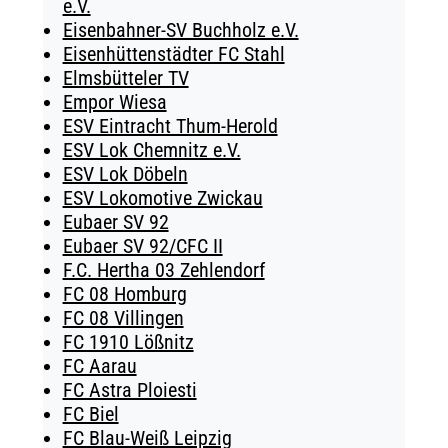
e.V.
Eisenbahner-SV Buchholz e.V.
Eisenhüttenstädter FC Stahl
Elmsbütteler TV
Empor Wiesa
ESV Eintracht Thum-Herold
ESV Lok Chemnitz e.V.
ESV Lok Döbeln
ESV Lokomotive Zwickau
Eubaer SV 92
Eubaer SV 92/CFC II
F.C. Hertha 03 Zehlendorf
FC 08 Homburg
FC 08 Villingen
FC 1910 Lößnitz
FC Aarau
FC Astra Ploiesti
FC Biel
FC Blau-Weiß Leipzig