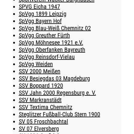
SPVG Eicha 1947
SpVgg 1899 Leipzig
SpVgg Bayern Hof
SpVgg Blau-Weiß Chemnitz 02
SpVgg Greuther Fürth
SpVgg Möhnesee 1921 e.V.
SpVgg Oberfanken Bayreuth
SpVgg Reinsdorf-Vielau
SpVgg Weiden
SSV 2000 Meißen
SSV Besiegdas 03 Magdeburg
SSV Boppard 1920
SSV Jahn 2000 Regensburg e. V.
SSV Markranstädt
SSV Textima Chemnitz
Steglitzer Fußball-Club Stern 1900
SV 05 Froschbachtal
SV 07 Elversberg