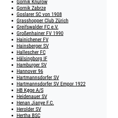
Gornik Knurow
Gornik Zabrze
Goslarer SC von 1908
Grasshopper Club Zürich
Greifswalder FC e.V.
Großenhainer FV 1990
Hainichener FV
Hainsberger SV
Hallescher FC
Hälsingborg IF
Hamburger SV
Hannover 96
Hartmannsdorfer SV
Hartmannsdorfer SV Empor 1922
HB Køge A/S
Heidenauer SV
Henan Jianye F.C.
Herolder SV
Hertha BSC