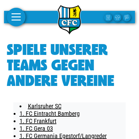
AKTUELLES
SPIELE UNSERER
1. MANNSCHAFT
TEAMS GEGEN
FRAUEN
ANDERE VEREINE
CAMPUS
CLUB
Karlsruher SC
CLUBMITGLIEDSCHAFT
1. FC Eintracht Bamberg
1. FC Frankfurt
BUSINESS
1. FC Gera 03
SÜDKURVE
1. FC Germania Egestorf/Langreder