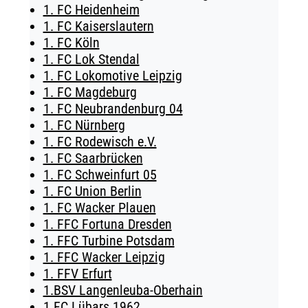
1. FC Heidenheim
TICKETING
1. FC Kaiserslautern
1. FC Köln
1. FC Lok Stendal
1. FC Lokomotive Leipzig
1. FC Magdeburg
1. FC Neubrandenburg 04
1. FC Nürnberg
1. FC Rodewisch e.V.
1. FC Saarbrücken
1. FC Schweinfurt 05
1. FC Union Berlin
1. FC Wacker Plauen
1. FFC Fortuna Dresden
1. FFC Turbine Potsdam
1. FFC Wacker Leipzig
1. FFV Erfurt
1.BSV Langenleuba-Oberhain
1.FC Lübars 1962