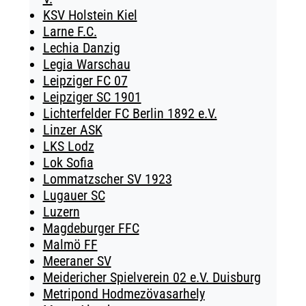
KSV Holstein Kiel
Larne F.C.
Lechia Danzig
Legia Warschau
Leipziger FC 07
Leipziger SC 1901
Lichterfelder FC Berlin 1892 e.V.
Linzer ASK
LKS Lodz
Lok Sofia
Lommatzscher SV 1923
Lugauer SC
Luzern
Magdeburger FFC
Malmö FF
Meeraner SV
Meidericher Spielverein 02 e.V. Duisburg
Metripond Hodmezövasarhely