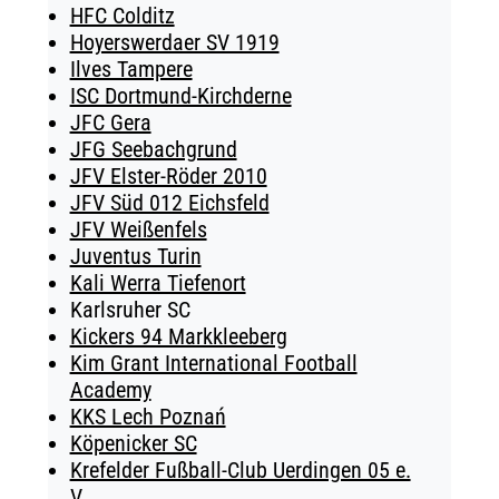
HFC Colditz
Hoyerswerdaer SV 1919
Ilves Tampere
ISC Dortmund-Kirchderne
JFC Gera
JFG Seebachgrund
JFV Elster-Röder 2010
JFV Süd 012 Eichsfeld
JFV Weißenfels
Juventus Turin
Kali Werra Tiefenort
Karlsruher SC
Kickers 94 Markkleeberg
Kim Grant International Football
Academy
KKS Lech Poznań
Köpenicker SC
Krefelder Fußball-Club Uerdingen 05 e.
V.