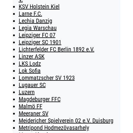
KSV Holstein Kiel
Larne F.C.
Lechia Danzig
Legia Warschau
Leipziger FC 07
Leipziger SC 1901
Lichterfelder FC Berlin 1892 e.V.
Linzer ASK
LKS Lodz
Lok Sofia
Lommatzscher SV 1923
Lugauer SC
Luzern
Magdeburger FFC
Malmö FF
Meeraner SV
Meidericher Spielverein 02 e.V. Duisburg
Metripond Hodmezövasarhely