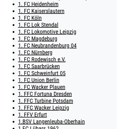
1. FC Heidenheim
TICKETING
1. FC Kaiserslautern
1. FC Köln
1. FC Lok Stendal
1. FC Lokomotive Leipzig
1. FC Magdeburg
1. FC Neubrandenburg 04
1. FC Nürnberg
1. FC Rodewisch e.V.
1. FC Saarbrücken
1. FC Schweinfurt 05
1. FC Union Berlin
1. FC Wacker Plauen
1. FFC Fortuna Dresden
1. FFC Turbine Potsdam
1. FFC Wacker Leipzig
1. FFV Erfurt
1.BSV Langenleuba-Oberhain
1.FC Lübars 1962