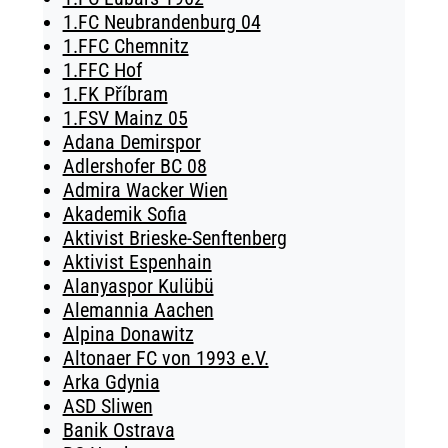
1.FC Neubrandenburg 04
1.FFC Chemnitz
1.FFC Hof
1.FK Příbram
1.FSV Mainz 05
Adana Demirspor
Adlershofer BC 08
Admira Wacker Wien
Akademik Sofia
Aktivist Brieske-Senftenberg
Aktivist Espenhain
Alanyaspor Kulübü
Alemannia Aachen
Alpina Donawitz
Altonaer FC von 1993 e.V.
Arka Gdynia
ASD Sliwen
Banik Ostrava