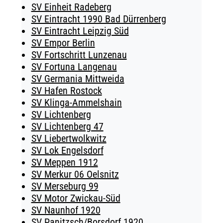
SV Einheit Radeberg
SV Eintracht 1990 Bad Dürrenberg
SV Eintracht Leipzig Süd
SV Empor Berlin
SV Fortschritt Lunzenau
SV Fortuna Langenau
SV Germania Mittweida
SV Hafen Rostock
SV Klinga-Ammelshain
SV Lichtenberg
SV Lichtenberg 47
SV Liebertwolkwitz
SV Lok Engelsdorf
SV Meppen 1912
SV Merkur 06 Oelsnitz
SV Merseburg 99
SV Motor Zwickau-Süd
SV Naunhof 1920
SV Panitzsch/​Borsdorf 1920