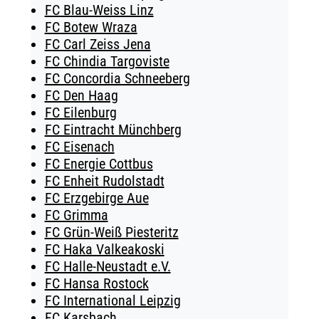
FC Blau-Weiss Linz
FC Botew Wraza
FC Carl Zeiss Jena
FC Chindia Targoviste
FC Concordia Schneeberg
FC Den Haag
FC Eilenburg
FC Eintracht Münchberg
FC Eisenach
FC Energie Cottbus
FC Enheit Rudolstadt
FC Erzgebirge Aue
FC Grimma
FC Grün-Weiß Piesteritz
FC Haka Valkeakoski
FC Halle-Neustadt e.V.
FC Hansa Rostock
FC International Leipzig
FC Karsbach