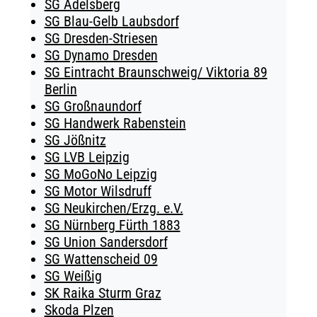
SG Adelsberg
SG Blau-Gelb Laubsdorf
SG Dresden-Striesen
SG Dynamo Dresden
SG Eintracht Braunschweig/ Viktoria 89
Berlin
SG Großnaundorf
SG Handwerk Rabenstein
SG Jößnitz
SG LVB Leipzig
SG MoGoNo Leipzig
SG Motor Wilsdruff
SG Neukirchen/Erzg. e.V.
SG Nürnberg Fürth 1883
SG Union Sandersdorf
SG Wattenscheid 09
SG Weißig
SK Raika Sturm Graz
Skoda Plzen