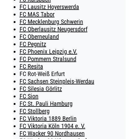
FC Lausitz Hoyerswerda
FC MAS Tabor
FC Mecklenburg Schwerin
FC Oberlausitz Neugersdorf
FC Oberneuland
FC Pegnitz
FC Phoenix Leipzig e.V.
FC Pommern Stralsund
FC Resita
FC Rot-Weiß Erfurt
FC Sachsen Steinpleis-Werdau
FC Silesia Görlitz
FC Sion
FC St. Pauli Hamburg
FC Stollberg
FC Viktoria 1889 Berlin
FC Viktoria Köln 1904 e. V.
FC Wacker 90 Nordhausen