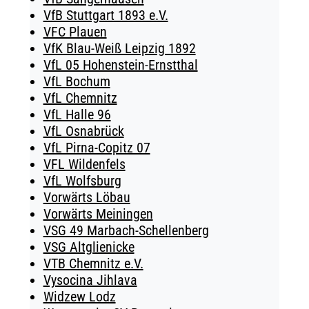
VfB Stuttgart 1893 e.V.
VFC Plauen
VfK Blau-Weiß Leipzig 1892
VfL 05 Hohenstein-Ernstthal
VfL Bochum
VfL Chemnitz
VfL Halle 96
VfL Osnabrück
VfL Pirna-Copitz 07
VFL Wildenfels
VfL Wolfsburg
Vorwärts Löbau
Vorwärts Meiningen
VSG 49 Marbach-Schellenberg
VSG Altglienicke
VTB Chemnitz e.V.
Vysocina Jihlava
Widzew Lodz