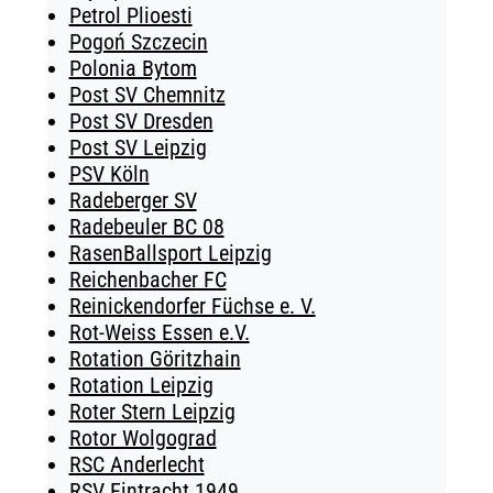
Petrol Plioesti
Pogoń Szczecin
Polonia Bytom
Post SV Chemnitz
Post SV Dresden
Post SV Leipzig
PSV Köln
Radeberger SV
Radebeuler BC 08
RasenBallsport Leipzig
Reichenbacher FC
Reinickendorfer Füchse e. V.
Rot-Weiss Essen e.V.
Rotation Göritzhain
Rotation Leipzig
Roter Stern Leipzig
Rotor Wolgograd
RSC Anderlecht
RSV Eintracht 1949