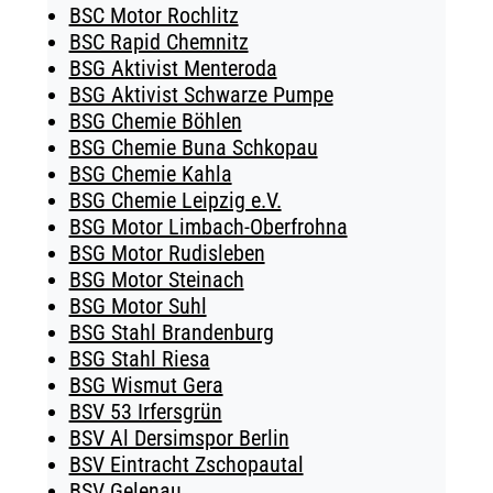
BSC Motor Rochlitz
BSC Rapid Chemnitz
BSG Aktivist Menteroda
BSG Aktivist Schwarze Pumpe
BSG Chemie Böhlen
BSG Chemie Buna Schkopau
BSG Chemie Kahla
BSG Chemie Leipzig e.V.
BSG Motor Limbach-Oberfrohna
BSG Motor Rudisleben
BSG Motor Steinach
BSG Motor Suhl
BSG Stahl Brandenburg
BSG Stahl Riesa
BSG Wismut Gera
BSV 53 Irfersgrün
BSV Al Dersimspor Berlin
BSV Eintracht Zschopautal
BSV Gelenau