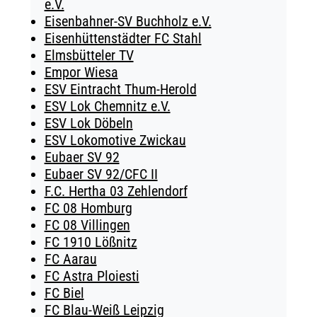
e.V.
Eisenbahner-SV Buchholz e.V.
Eisenhüttenstädter FC Stahl
Elmsbütteler TV
Empor Wiesa
ESV Eintracht Thum-Herold
ESV Lok Chemnitz e.V.
ESV Lok Döbeln
ESV Lokomotive Zwickau
Eubaer SV 92
Eubaer SV 92/CFC II
F.C. Hertha 03 Zehlendorf
FC 08 Homburg
FC 08 Villingen
FC 1910 Lößnitz
FC Aarau
FC Astra Ploiesti
FC Biel
FC Blau-Weiß Leipzig