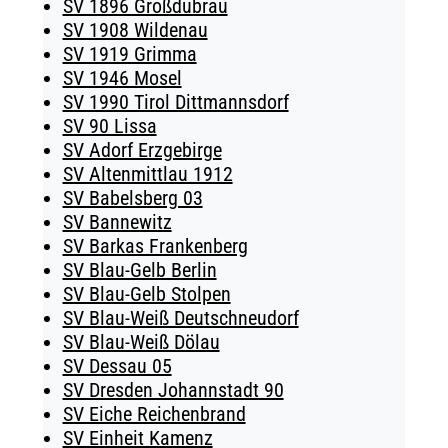
SV 1896 Großdubrau
SV 1908 Wildenau
SV 1919 Grimma
SV 1946 Mosel
SV 1990 Tirol Dittmannsdorf
SV 90 Lissa
SV Adorf Erzgebirge
SV Altenmittlau 1912
SV Babelsberg 03
SV Bannewitz
SV Barkas Frankenberg
SV Blau-Gelb Berlin
SV Blau-Gelb Stolpen
SV Blau-Weiß Deutschneudorf
SV Blau-Weiß Dölau
SV Dessau 05
SV Dresden Johannstadt 90
SV Eiche Reichenbrand
SV Einheit Kamenz