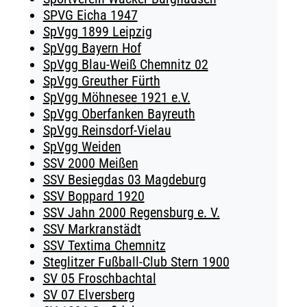
SPVG Eicha 1947
SpVgg 1899 Leipzig
SpVgg Bayern Hof
SpVgg Blau-Weiß Chemnitz 02
SpVgg Greuther Fürth
SpVgg Möhnesee 1921 e.V.
SpVgg Oberfanken Bayreuth
SpVgg Reinsdorf-Vielau
SpVgg Weiden
SSV 2000 Meißen
SSV Besiegdas 03 Magdeburg
SSV Boppard 1920
SSV Jahn 2000 Regensburg e. V.
SSV Markranstädt
SSV Textima Chemnitz
Steglitzer Fußball-Club Stern 1900
SV 05 Froschbachtal
SV 07 Elversberg