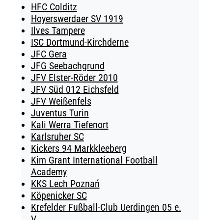
HFC Colditz
Hoyerswerdaer SV 1919
Ilves Tampere
ISC Dortmund-Kirchderne
JFC Gera
JFG Seebachgrund
JFV Elster-Röder 2010
JFV Süd 012 Eichsfeld
JFV Weißenfels
Juventus Turin
Kali Werra Tiefenort
Karlsruher SC
Kickers 94 Markkleeberg
Kim Grant International Football
Academy
KKS Lech Poznań
Köpenicker SC
Krefelder Fußball-Club Uerdingen 05 e.
V.