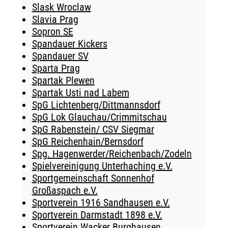
Slask Wroclaw
Slavia Prag
Sopron SE
Spandauer Kickers
Spandauer SV
Sparta Prag
Spartak Plewen
Spartak Usti nad Labem
SpG Lichtenberg/Dittmannsdorf
SpG Lok Glauchau/Crimmitschau
SpG Rabenstein/ CSV Siegmar
SpG Reichenhain/Bernsdorf
Spg. Hagenwerder/Reichenbach/Zodeln
Spielvereinigung Unterhaching e.V.
Sportgemeinschaft Sonnenhof
Großaspach e.V.
Sportverein 1916 Sandhausen e.V.
Sportverein Darmstadt 1898 e.V.
Sportverein Wacker Burghausen