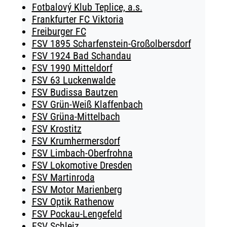
Fotbalový Klub Teplice, a.s.
Frankfurter FC Viktoria
Freiburger FC
FSV 1895 Scharfenstein-Großolbersdorf
FSV 1924 Bad Schandau
FSV 1990 Mitteldorf
FSV 63 Luckenwalde
FSV Budissa Bautzen
FSV Grün-Weiß Klaffenbach
FSV Grüna-Mittelbach
FSV Krostitz
FSV Krumhermersdorf
FSV Limbach-Oberfrohna
FSV Lokomotive Dresden
FSV Martinroda
FSV Motor Marienberg
FSV Optik Rathenow
FSV Pockau-Lengefeld
FSV Schleiz