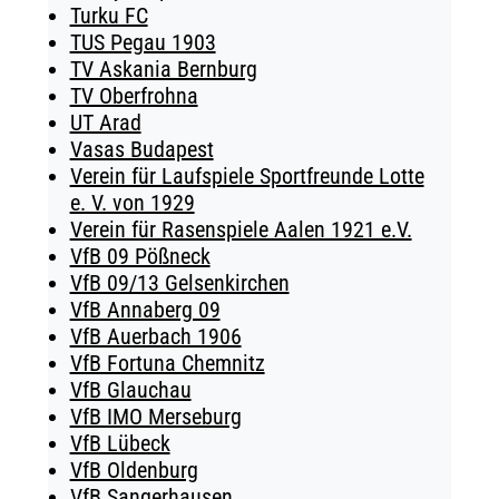
Turku FC
TUS Pegau 1903
TV Askania Bernburg
TV Oberfrohna
UT Arad
Vasas Budapest
Verein für Laufspiele Sportfreunde Lotte
e. V. von 1929
Verein für Rasenspiele Aalen 1921 e.V.
VfB 09 Pößneck
VfB 09/13 Gelsenkirchen
VfB Annaberg 09
VfB Auerbach 1906
VfB Fortuna Chemnitz
VfB Glauchau
VfB IMO Merseburg
VfB Lübeck
VfB Oldenburg
VfB Sangerhausen