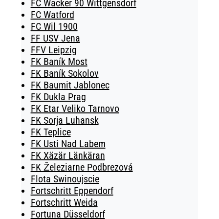
FC Wacker 90 Wittgensdorf
FC Watford
FC Wil 1900
FF USV Jena
FFV Leipzig
FK Baník Most
FK Baník Sokolov
FK Baumit Jablonec
FK Dukla Prag
FK Etar Veliko Tarnovo
FK Sorja Luhansk
FK Teplice
FK Usti Nad Labem
FK Xäzär Länkäran
FK Železiarne Podbrezová
Flota Swinoujscie
Fortschritt Eppendorf
Fortschritt Weida
Fortuna Düsseldorf