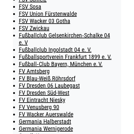
FSV Sosa
FSV Union Fürstenwalde
FSV Wacker 03 Gotha
FSV Zwickau
Fußballclub Gelsenkirchen‑Schalke 04
e. V
Fußballclub Ingolstadt 04 e. V.
Fußballsportverein Frankfurt 1899 e. V.
Fußball‑Club Bayern, München e. V.
FV Amtsberg
FV Blau-Weiß Röhrsdorf
FV Dresden 06 Laubegast
FV Dresden Süd-West
FV Eintracht Niesky
FV Venusberg 90
FV Wacker Auerswalde
Germania Halberstadt
Germania Wernigerode