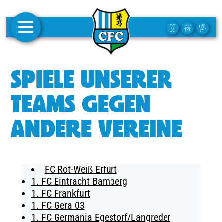
AKTUELLES
SPIELE UNSERER
1. MANNSCHAFT
TEAMS GEGEN
FRAUEN
ANDERE VEREINE
CAMPUS
CLUB
FC Rot-Weiß Erfurt
CLUBMITGLIEDSCHAFT
1. FC Eintracht Bamberg
1. FC Frankfurt
BUSINESS
1. FC Gera 03
SÜDKURVE
1. FC Germania Egestorf/Langreder