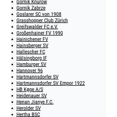
Gornik Knurow
Gornik Zabrze
Goslarer SC von 1908
Grasshopper Club Zürich
Greifswalder FC e.V.
Großenhainer FV 1990
Hainichener FV
Hainsberger SV
Hallescher FC
Hälsingborg IF
Hamburger SV
Hannover 96
Hartmannsdorfer SV
Hartmannsdorfer SV Empor 1922
HB Køge A/S
Heidenauer SV
Henan Jianye F.C.
Herolder SV
Hertha BSC