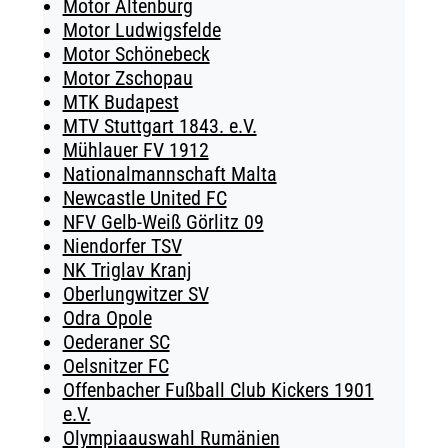
Motor Altenburg
Motor Ludwigsfelde
Motor Schönebeck
Motor Zschopau
MTK Budapest
MTV Stuttgart 1843. e.V.
Mühlauer FV 1912
Nationalmannschaft Malta
Newcastle United FC
NFV Gelb-Weiß Görlitz 09
Niendorfer TSV
NK Triglav Kranj
Oberlungwitzer SV
Odra Opole
Oederaner SC
Oelsnitzer FC
Offenbacher Fußball Club Kickers 1901
e.V.
Olympiaauswahl Rumänien