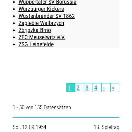
Wuppertaler SV Borussia
Würzburger Kickers
Wüstenbrander SV 1862
Zaglebie Walbrzych
Zbrjovka Brno
ZFC Meuselwitz e.V.
ZSG Leinefelde
1
2
3
4
›
»
1 - 50 von 155 Datensätzen
So., 12.09.1954
13. Spieltag