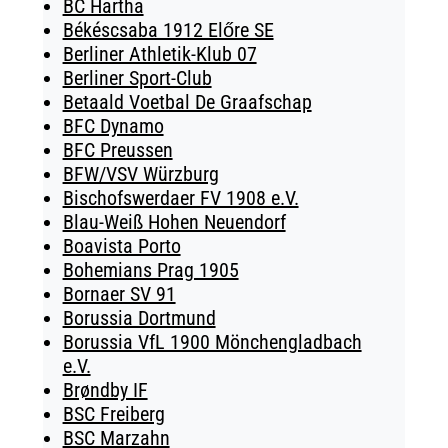
BC Hartha
Békéscsaba 1912 Előre SE
Berliner Athletik-Klub 07
Berliner Sport-Club
Betaald Voetbal De Graafschap
BFC Dynamo
BFC Preussen
BFW/VSV Würzburg
Bischofswerdaer FV 1908 e.V.
Blau-Weiß Hohen Neuendorf
Boavista Porto
Bohemians Prag 1905
Bornaer SV 91
Borussia Dortmund
Borussia VfL 1900 Mönchengladbach
e.V.
Brøndby IF
BSC Freiberg
BSC Marzahn