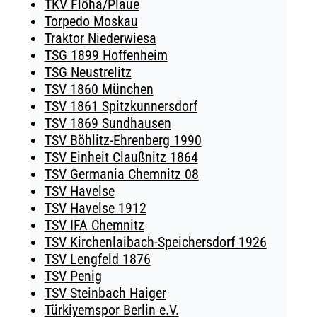
TKV Flöha/Plaue
Torpedo Moskau
Traktor Niederwiesa
TSG 1899 Hoffenheim
TSG Neustrelitz
TSV 1860 München
TSV 1861 Spitzkunnersdorf
TSV 1869 Sundhausen
TSV Böhlitz-Ehrenberg 1990
TSV Einheit Claußnitz 1864
TSV Germania Chemnitz 08
TSV Havelse
TSV Havelse 1912
TSV IFA Chemnitz
TSV Kirchenlaibach-Speichersdorf 1926
TSV Lengfeld 1876
TSV Penig
TSV Steinbach Haiger
Türkiyemspor Berlin e.V.