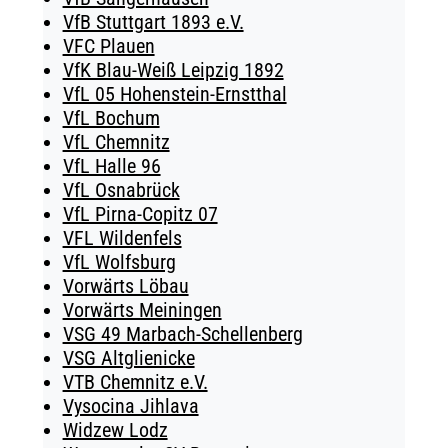
VfB Stuttgart 1893 e.V.
VFC Plauen
VfK Blau-Weiß Leipzig 1892
VfL 05 Hohenstein-Ernstthal
VfL Bochum
VfL Chemnitz
VfL Halle 96
VfL Osnabrück
VfL Pirna-Copitz 07
VFL Wildenfels
VfL Wolfsburg
Vorwärts Löbau
Vorwärts Meiningen
VSG 49 Marbach-Schellenberg
VSG Altglienicke
VTB Chemnitz e.V.
Vysocina Jihlava
Widzew Lodz