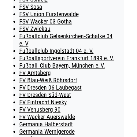
FSV Sosa
FSV Union Fürstenwalde
FSV Wacker 03 Gotha
FSV Zwickau
Fußballclub Gelsenkirchen‑Schalke 04
e. V
Fußballclub Ingolstadt 04 e. V.
Fußballsportverein Frankfurt 1899 e. V.
Fußball‑Club Bayern, München e. V.
FV Amtsberg
FV Blau-Weiß Röhrsdorf
FV Dresden 06 Laubegast
FV Dresden Süd-West
FV Eintracht Niesky
FV Venusberg 90
FV Wacker Auerswalde
Germania Halberstadt
Germania Wernigerode