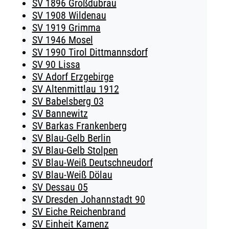
SV 1896 Großdubrau
SV 1908 Wildenau
SV 1919 Grimma
SV 1946 Mosel
SV 1990 Tirol Dittmannsdorf
SV 90 Lissa
SV Adorf Erzgebirge
SV Altenmittlau 1912
SV Babelsberg 03
SV Bannewitz
SV Barkas Frankenberg
SV Blau-Gelb Berlin
SV Blau-Gelb Stolpen
SV Blau-Weiß Deutschneudorf
SV Blau-Weiß Dölau
SV Dessau 05
SV Dresden Johannstadt 90
SV Eiche Reichenbrand
SV Einheit Kamenz