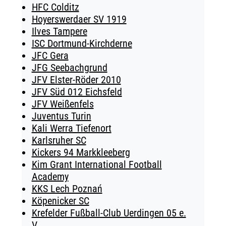
HFC Colditz
Hoyerswerdaer SV 1919
Ilves Tampere
ISC Dortmund-Kirchderne
JFC Gera
JFG Seebachgrund
JFV Elster-Röder 2010
JFV Süd 012 Eichsfeld
JFV Weißenfels
Juventus Turin
Kali Werra Tiefenort
Karlsruher SC
Kickers 94 Markkleeberg
Kim Grant International Football
Academy
KKS Lech Poznań
Köpenicker SC
Krefelder Fußball-Club Uerdingen 05 e.
V.