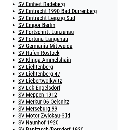
SV Einheit Radeberg
SV Eintracht 1990 Bad Dürrenberg
SV Eintracht Leipzig Süd
SV Empor Berlin
SV Fortschritt Lunzenau
SV Fortuna Langenau
SV Germania Mittweida
SV Hafen Rostock
SV Klinga-Ammelshain
SV Lichtenberg
SV Lichtenberg 47
SV Liebertwolkwitz
SV Lok Engelsdorf
SV Meppen 1912
SV Merkur 06 Oelsnitz
SV Merseburg 99
SV Motor Zwickau-Süd
SV Naunhof 1920
SV Panitzsch/​Borsdorf 1920