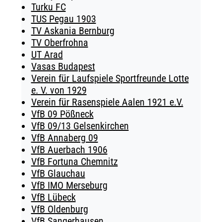
Turku FC
TUS Pegau 1903
TV Askania Bernburg
TV Oberfrohna
UT Arad
Vasas Budapest
Verein für Laufspiele Sportfreunde Lotte
e. V. von 1929
Verein für Rasenspiele Aalen 1921 e.V.
VfB 09 Pößneck
VfB 09/13 Gelsenkirchen
VfB Annaberg 09
VfB Auerbach 1906
VfB Fortuna Chemnitz
VfB Glauchau
VfB IMO Merseburg
VfB Lübeck
VfB Oldenburg
VfB Sangerhausen