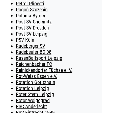
Petrol Plioesti
Pogoń Szczecin
Polonia Bytom
Post SV Chemnitz
Post SV Dresden
Post SV Leipzig
PSV Köln
Radeberger SV
Radebeuler BC 08
RasenBallsport Leipzig
Reichenbacher FC
Reinickendorfer Füchse e. V.
Rot-Weiss Essen e.V.
Rotation Göritzhain
Rotation Leipzig
Roter Stern Leipzig
Rotor Wolgograd
RSC Anderlecht
RSV Eintracht 1949