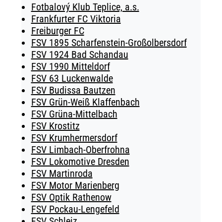
Fotbalový Klub Teplice, a.s.
Frankfurter FC Viktoria
Freiburger FC
FSV 1895 Scharfenstein-Großolbersdorf
FSV 1924 Bad Schandau
FSV 1990 Mitteldorf
FSV 63 Luckenwalde
FSV Budissa Bautzen
FSV Grün-Weiß Klaffenbach
FSV Grüna-Mittelbach
FSV Krostitz
FSV Krumhermersdorf
FSV Limbach-Oberfrohna
FSV Lokomotive Dresden
FSV Martinroda
FSV Motor Marienberg
FSV Optik Rathenow
FSV Pockau-Lengefeld
FSV Schleiz