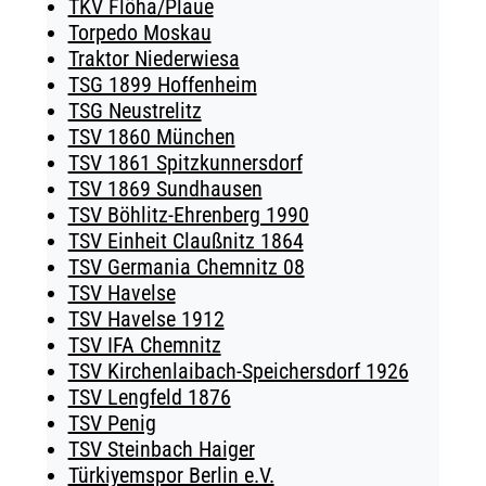
TKV Flöha/Plaue
Torpedo Moskau
Traktor Niederwiesa
TSG 1899 Hoffenheim
TSG Neustrelitz
TSV 1860 München
TSV 1861 Spitzkunnersdorf
TSV 1869 Sundhausen
TSV Böhlitz-Ehrenberg 1990
TSV Einheit Claußnitz 1864
TSV Germania Chemnitz 08
TSV Havelse
TSV Havelse 1912
TSV IFA Chemnitz
TSV Kirchenlaibach-Speichersdorf 1926
TSV Lengfeld 1876
TSV Penig
TSV Steinbach Haiger
Türkiyemspor Berlin e.V.