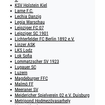
KSV Holstein Kiel
Larne F.C.
Lechia Danzig
Legia Warschau
Leipziger FC 07
Leipziger SC 1901
Lichterfelder FC Berlin 1892 e.V.
Linzer ASK
LKS Lodz
Lok Sofia
Lommatzscher SV 1923
Lugauer SC
Luzern
Magdeburger FFC
Malmö FF
Meeraner SV
Meidericher Spielverein 02 e.V. Duisburg
Metripond Hodmezövasarhely