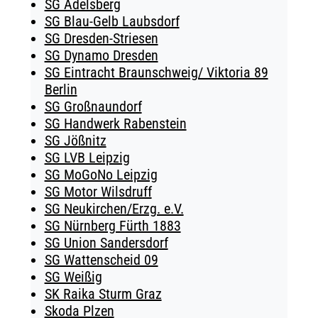
SG Adelsberg
SG Blau-Gelb Laubsdorf
SG Dresden-Striesen
SG Dynamo Dresden
SG Eintracht Braunschweig/ Viktoria 89
Berlin
SG Großnaundorf
SG Handwerk Rabenstein
SG Jößnitz
SG LVB Leipzig
SG MoGoNo Leipzig
SG Motor Wilsdruff
SG Neukirchen/Erzg. e.V.
SG Nürnberg Fürth 1883
SG Union Sandersdorf
SG Wattenscheid 09
SG Weißig
SK Raika Sturm Graz
Skoda Plzen