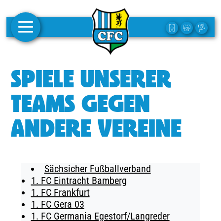
AKTUELLES
SPIELE UNSERER
1. MANNSCHAFT
TEAMS GEGEN
FRAUEN
ANDERE VEREINE
CAMPUS
CLUB
Sächsicher Fußballverband
CLUBMITGLIEDSCHAFT
1. FC Eintracht Bamberg
1. FC Frankfurt
BUSINESS
1. FC Gera 03
SÜDKURVE
1. FC Germania Egestorf/Langreder