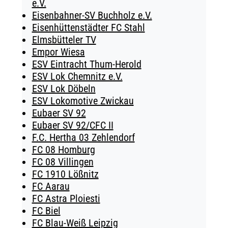
e.V.
Eisenbahner-SV Buchholz e.V.
Eisenhüttenstädter FC Stahl
Elmsbütteler TV
Empor Wiesa
ESV Eintracht Thum-Herold
ESV Lok Chemnitz e.V.
ESV Lok Döbeln
ESV Lokomotive Zwickau
Eubaer SV 92
Eubaer SV 92/CFC II
F.C. Hertha 03 Zehlendorf
FC 08 Homburg
FC 08 Villingen
FC 1910 Lößnitz
FC Aarau
FC Astra Ploiesti
FC Biel
FC Blau-Weiß Leipzig