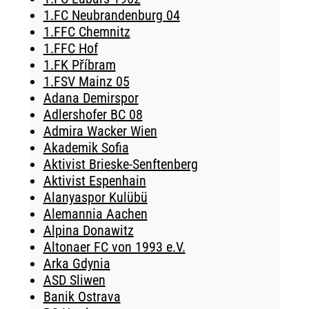
1.FC Neubrandenburg 04
1.FFC Chemnitz
1.FFC Hof
1.FK Příbram
1.FSV Mainz 05
Adana Demirspor
Adlershofer BC 08
Admira Wacker Wien
Akademik Sofia
Aktivist Brieske-Senftenberg
Aktivist Espenhain
Alanyaspor Kulübü
Alemannia Aachen
Alpina Donawitz
Altonaer FC von 1993 e.V.
Arka Gdynia
ASD Sliwen
Banik Ostrava