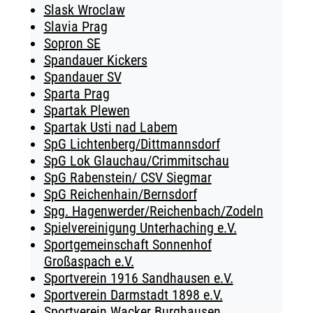
Slask Wroclaw
Slavia Prag
Sopron SE
Spandauer Kickers
Spandauer SV
Sparta Prag
Spartak Plewen
Spartak Usti nad Labem
SpG Lichtenberg/Dittmannsdorf
SpG Lok Glauchau/Crimmitschau
SpG Rabenstein/ CSV Siegmar
SpG Reichenhain/Bernsdorf
Spg. Hagenwerder/Reichenbach/Zodeln
Spielvereinigung Unterhaching e.V.
Sportgemeinschaft Sonnenhof
Großaspach e.V.
Sportverein 1916 Sandhausen e.V.
Sportverein Darmstadt 1898 e.V.
Sportverein Wacker Burghausen