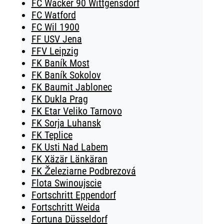
FC Wacker 90 Wittgensdorf
FC Watford
FC Wil 1900
FF USV Jena
FFV Leipzig
FK Baník Most
FK Baník Sokolov
FK Baumit Jablonec
FK Dukla Prag
FK Etar Veliko Tarnovo
FK Sorja Luhansk
FK Teplice
FK Usti Nad Labem
FK Xäzär Länkäran
FK Železiarne Podbrezová
Flota Swinoujscie
Fortschritt Eppendorf
Fortschritt Weida
Fortuna Düsseldorf