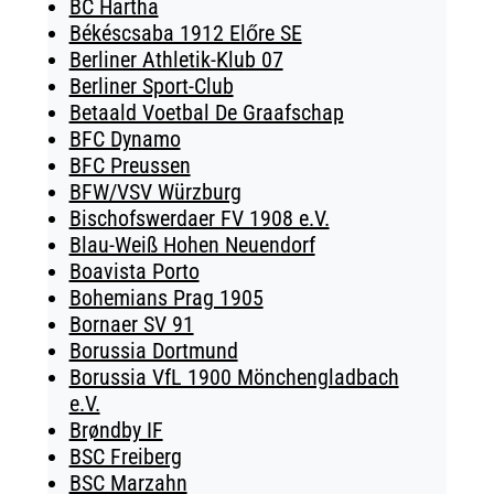
BC Hartha
Békéscsaba 1912 Előre SE
Berliner Athletik-Klub 07
Berliner Sport-Club
Betaald Voetbal De Graafschap
BFC Dynamo
BFC Preussen
BFW/VSV Würzburg
Bischofswerdaer FV 1908 e.V.
Blau-Weiß Hohen Neuendorf
Boavista Porto
Bohemians Prag 1905
Bornaer SV 91
Borussia Dortmund
Borussia VfL 1900 Mönchengladbach
e.V.
Brøndby IF
BSC Freiberg
BSC Marzahn