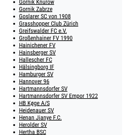
Gornik Knurow
Gornik Zabrze
Goslarer SC von 1908
Grasshopper Club Zürich
Greifswalder FC e.V.
Großenhainer FV 1990
Hainichener FV
Hainsberger SV
Hallescher FC
Hälsingborg IF
Hamburger SV
Hannover 96
Hartmannsdorfer SV
Hartmannsdorfer SV Empor 1922
HB Køge A/S
Heidenauer SV
Henan Jianye F.C.
Herolder SV
Hertha BSC