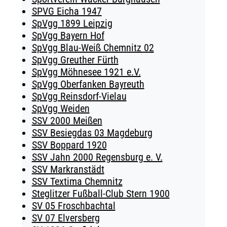
SPVG Eicha 1947
SpVgg 1899 Leipzig
SpVgg Bayern Hof
SpVgg Blau-Weiß Chemnitz 02
SpVgg Greuther Fürth
SpVgg Möhnesee 1921 e.V.
SpVgg Oberfanken Bayreuth
SpVgg Reinsdorf-Vielau
SpVgg Weiden
SSV 2000 Meißen
SSV Besiegdas 03 Magdeburg
SSV Boppard 1920
SSV Jahn 2000 Regensburg e. V.
SSV Markranstädt
SSV Textima Chemnitz
Steglitzer Fußball-Club Stern 1900
SV 05 Froschbachtal
SV 07 Elversberg