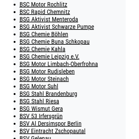
BSC Motor Rochlitz
BSC Rapid Chemnitz
BSG Aktivist Menteroda
BSG Aktivist Schwarze Pumpe
BSG Chemie Böhlen
BSG Chemie Buna Schkopau
BSG Chemie Kahla
BSG Chemie Leipzig e.V.
BSG Motor Limbach-Oberfrohna
BSG Motor Rudisleben
BSG Motor Steinach
BSG Motor Suhl
BSG Stahl Brandenburg
BSG Stahl Riesa
BSG Wismut Gera
BSV 53 Irfersgrün
BSV Al Dersimspor Berlin
BSV Eintracht Zschopautal
BSV Gelenau