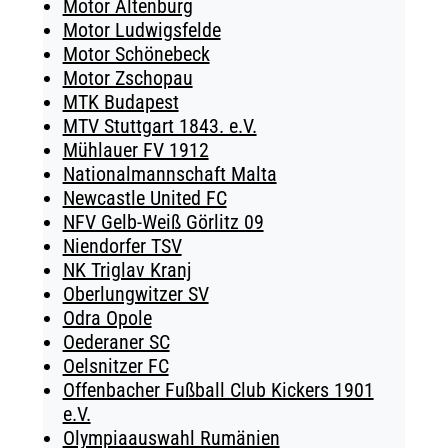
Motor Altenburg
Motor Ludwigsfelde
Motor Schönebeck
Motor Zschopau
MTK Budapest
MTV Stuttgart 1843. e.V.
Mühlauer FV 1912
Nationalmannschaft Malta
Newcastle United FC
NFV Gelb-Weiß Görlitz 09
Niendorfer TSV
NK Triglav Kranj
Oberlungwitzer SV
Odra Opole
Oederaner SC
Oelsnitzer FC
Offenbacher Fußball Club Kickers 1901
e.V.
Olympiaauswahl Rumänien