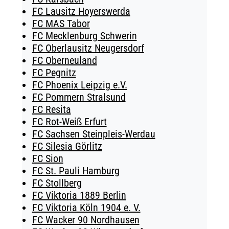
FC Lausitz Hoyerswerda
FC MAS Tabor
FC Mecklenburg Schwerin
FC Oberlausitz Neugersdorf
FC Oberneuland
FC Pegnitz
FC Phoenix Leipzig e.V.
FC Pommern Stralsund
FC Resita
FC Rot-Weiß Erfurt
FC Sachsen Steinpleis-Werdau
FC Silesia Görlitz
FC Sion
FC St. Pauli Hamburg
FC Stollberg
FC Viktoria 1889 Berlin
FC Viktoria Köln 1904 e. V.
FC Wacker 90 Nordhausen