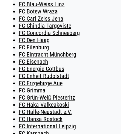
FC Blau-Weiss Linz
FC Botew Wraza
FC Carl Zeiss Jena
FC Chindia Targoviste
FC Concordia Schneeberg
FC Den Haag
FC Eilenburg
FC Eintracht Münchberg
FC Eisenach
FC Energie Cottbus
FC Enheit Rudolstadt
FC Erzgebirge Aue
FC Grimma
FC Grün-Weiß Piesteritz
FC Haka Valkeakoski
FC Halle-Neustadt e.V.
FC Hansa Rostock
FC International Leipzig
FC Karsbach