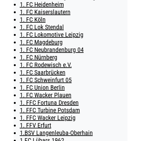
1. FC Heidenheim
TICKETING
1. FC Kaiserslautern
1. FC Köln
1. FC Lok Stendal
1. FC Lokomotive Leipzig
1. FC Magdeburg
1. FC Neubrandenburg 04
1. FC Nürnberg
1. FC Rodewisch e.V.
1. FC Saarbrücken
1. FC Schweinfurt 05
1. FC Union Berlin
1. FC Wacker Plauen
1. FFC Fortuna Dresden
1. FFC Turbine Potsdam
1. FFC Wacker Leipzig
1. FFV Erfurt
1.BSV Langenleuba-Oberhain
1.FC Lübars 1962