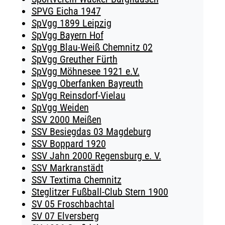
SPVG Eicha 1947
SpVgg 1899 Leipzig
SpVgg Bayern Hof
SpVgg Blau-Weiß Chemnitz 02
SpVgg Greuther Fürth
SpVgg Möhnesee 1921 e.V.
SpVgg Oberfanken Bayreuth
SpVgg Reinsdorf-Vielau
SpVgg Weiden
SSV 2000 Meißen
SSV Besiegdas 03 Magdeburg
SSV Boppard 1920
SSV Jahn 2000 Regensburg e. V.
SSV Markranstädt
SSV Textima Chemnitz
Steglitzer Fußball-Club Stern 1900
SV 05 Froschbachtal
SV 07 Elversberg