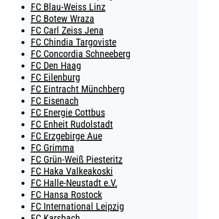
FC Blau-Weiss Linz
FC Botew Wraza
FC Carl Zeiss Jena
FC Chindia Targoviste
FC Concordia Schneeberg
FC Den Haag
FC Eilenburg
FC Eintracht Münchberg
FC Eisenach
FC Energie Cottbus
FC Enheit Rudolstadt
FC Erzgebirge Aue
FC Grimma
FC Grün-Weiß Piesteritz
FC Haka Valkeakoski
FC Halle-Neustadt e.V.
FC Hansa Rostock
FC International Leipzig
FC Karsbach