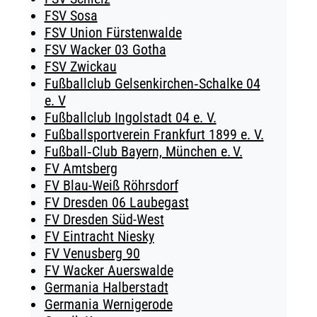
FSV Sosa
FSV Union Fürstenwalde
FSV Wacker 03 Gotha
FSV Zwickau
Fußballclub Gelsenkirchen‑Schalke 04
e. V
Fußballclub Ingolstadt 04 e. V.
Fußballsportverein Frankfurt 1899 e. V.
Fußball‑Club Bayern, München e. V.
FV Amtsberg
FV Blau-Weiß Röhrsdorf
FV Dresden 06 Laubegast
FV Dresden Süd-West
FV Eintracht Niesky
FV Venusberg 90
FV Wacker Auerswalde
Germania Halberstadt
Germania Wernigerode