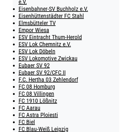
e.V.
Eisenbahner-SV Buchholz e.V.
Eisenhüttenstädter FC Stahl
Elmsbütteler TV
Empor Wiesa
ESV Eintracht Thum-Herold
ESV Lok Chemnitz e.V.
ESV Lok Döbeln
ESV Lokomotive Zwickau
Eubaer SV 92
Eubaer SV 92/CFC II
F.C. Hertha 03 Zehlendorf
FC 08 Homburg
FC 08 Villingen
FC 1910 Lößnitz
FC Aarau
FC Astra Ploiesti
FC Biel
FC Blau-Weiß Leipzig