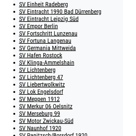
SV Einheit Radeberg
SV Eintracht 1990 Bad Dürrenberg
SV Eintracht Leipzig Süd
SV Empor Berlin
SV Fortschritt Lunzenau
SV Fortuna Langenau
SV Germania Mittweida
SV Hafen Rostock
SV Klinga-Ammelshain
SV Lichtenberg
SV Lichtenberg 47
SV Liebertwolkwitz
SV Lok Engelsdorf
SV Meppen 1912
SV Merkur 06 Oelsnitz
SV Merseburg 99
SV Motor Zwickau-Süd
SV Naunhof 1920
SV Panitzsch/​Borsdorf 1920