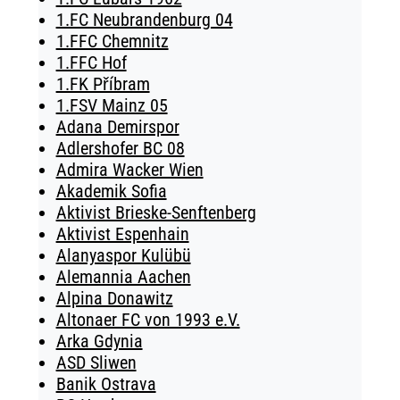
1.FC Neubrandenburg 04
1.FFC Chemnitz
1.FFC Hof
1.FK Příbram
1.FSV Mainz 05
Adana Demirspor
Adlershofer BC 08
Admira Wacker Wien
Akademik Sofia
Aktivist Brieske-Senftenberg
Aktivist Espenhain
Alanyaspor Kulübü
Alemannia Aachen
Alpina Donawitz
Altonaer FC von 1993 e.V.
Arka Gdynia
ASD Sliwen
Banik Ostrava