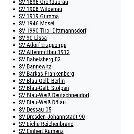
SV 1896 Großdubrau
SV 1908 Wildenau
SV 1919 Grimma
SV 1946 Mosel
SV 1990 Tirol Dittmannsdorf
SV 90 Lissa
SV Adorf Erzgebirge
SV Altenmittlau 1912
SV Babelsberg 03
SV Bannewitz
SV Barkas Frankenberg
SV Blau-Gelb Berlin
SV Blau-Gelb Stolpen
SV Blau-Weiß Deutschneudorf
SV Blau-Weiß Dölau
SV Dessau 05
SV Dresden Johannstadt 90
SV Eiche Reichenbrand
SV Einheit Kamenz