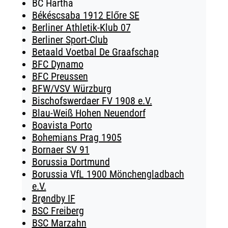
BC Hartha
Békéscsaba 1912 Előre SE
Berliner Athletik-Klub 07
Berliner Sport-Club
Betaald Voetbal De Graafschap
BFC Dynamo
BFC Preussen
BFW/VSV Würzburg
Bischofswerdaer FV 1908 e.V.
Blau-Weiß Hohen Neuendorf
Boavista Porto
Bohemians Prag 1905
Bornaer SV 91
Borussia Dortmund
Borussia VfL 1900 Mönchengladbach
e.V.
Brøndby IF
BSC Freiberg
BSC Marzahn