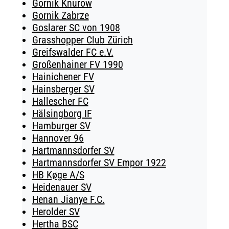
Gornik Knurow
Gornik Zabrze
Goslarer SC von 1908
Grasshopper Club Zürich
Greifswalder FC e.V.
Großenhainer FV 1990
Hainichener FV
Hainsberger SV
Hallescher FC
Hälsingborg IF
Hamburger SV
Hannover 96
Hartmannsdorfer SV
Hartmannsdorfer SV Empor 1922
HB Køge A/S
Heidenauer SV
Henan Jianye F.C.
Herolder SV
Hertha BSC