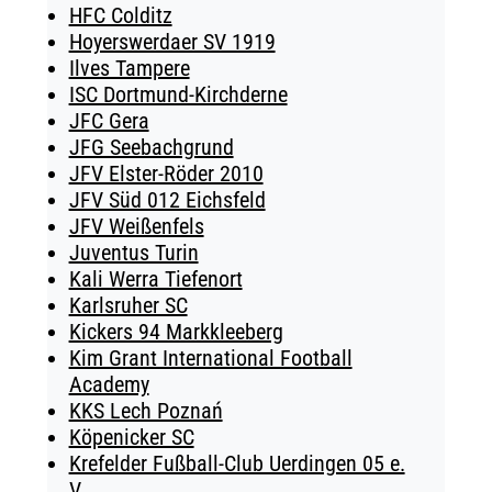
HFC Colditz
Hoyerswerdaer SV 1919
Ilves Tampere
ISC Dortmund-Kirchderne
JFC Gera
JFG Seebachgrund
JFV Elster-Röder 2010
JFV Süd 012 Eichsfeld
JFV Weißenfels
Juventus Turin
Kali Werra Tiefenort
Karlsruher SC
Kickers 94 Markkleeberg
Kim Grant International Football
Academy
KKS Lech Poznań
Köpenicker SC
Krefelder Fußball-Club Uerdingen 05 e.
V.