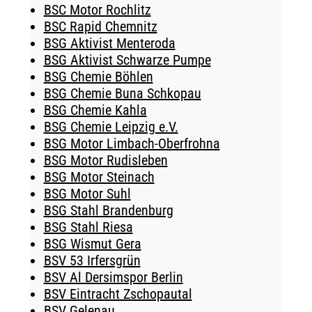
BSC Motor Rochlitz
BSC Rapid Chemnitz
BSG Aktivist Menteroda
BSG Aktivist Schwarze Pumpe
BSG Chemie Böhlen
BSG Chemie Buna Schkopau
BSG Chemie Kahla
BSG Chemie Leipzig e.V.
BSG Motor Limbach-Oberfrohna
BSG Motor Rudisleben
BSG Motor Steinach
BSG Motor Suhl
BSG Stahl Brandenburg
BSG Stahl Riesa
BSG Wismut Gera
BSV 53 Irfersgrün
BSV Al Dersimspor Berlin
BSV Eintracht Zschopautal
BSV Gelenau