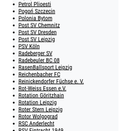
Petrol Plioesti
Pogoń Szczecin
Polonia Bytom
Post SV Chemnitz
Post SV Dresden
Post SV Leipzig
PSV Köln
Radeberger SV
Radebeuler BC 08
RasenBallsport Leipzig
Reichenbacher FC
Reinickendorfer Füchse e. V.
Rot-Weiss Essen e.V.
Rotation Göritzhain
Rotation Leipzig
Roter Stern Leipzig
Rotor Wolgograd
RSC Anderlecht
RSV Eintracht 1949