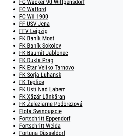
FC Wacker 90 Wittgensdorf
FC Watford
FC Wil 1900
FF USV Jena
FFV Leipzig
FK Baník Most
FK Baník Sokolov
FK Baumit Jablonec
FK Dukla Prag
FK Etar Veliko Tarnovo
FK Sorja Luhansk
FK Teplice
FK Usti Nad Labem
FK Xäzär Länkäran
FK Železiarne Podbrezová
Flota Swinoujscie
Fortschritt Eppendorf
Fortschritt Weida
Fortuna Düsseldorf