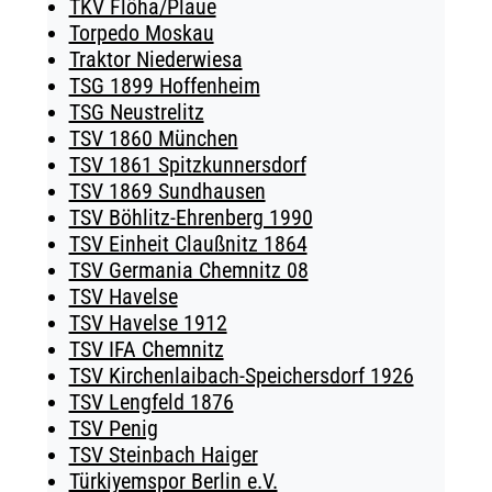
TKV Flöha/Plaue
Torpedo Moskau
Traktor Niederwiesa
TSG 1899 Hoffenheim
TSG Neustrelitz
TSV 1860 München
TSV 1861 Spitzkunnersdorf
TSV 1869 Sundhausen
TSV Böhlitz-Ehrenberg 1990
TSV Einheit Claußnitz 1864
TSV Germania Chemnitz 08
TSV Havelse
TSV Havelse 1912
TSV IFA Chemnitz
TSV Kirchenlaibach-Speichersdorf 1926
TSV Lengfeld 1876
TSV Penig
TSV Steinbach Haiger
Türkiyemspor Berlin e.V.