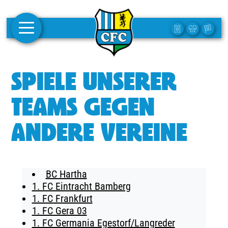
AKTUELLES
SPIELE UNSERER
1. MANNSCHAFT
TEAMS GEGEN
FRAUEN
ANDERE VEREINE
CAMPUS
CLUB
BC Hartha
CLUBMITGLIEDSCHAFT
1. FC Eintracht Bamberg
1. FC Frankfurt
BUSINESS
1. FC Gera 03
SÜDKURVE
1. FC Germania Egestorf/Langreder