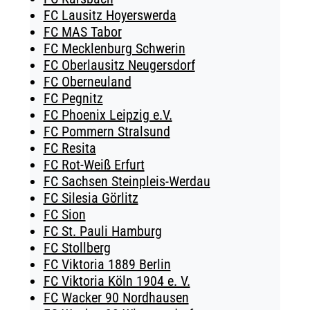
FC Lausitz Hoyerswerda
FC MAS Tabor
FC Mecklenburg Schwerin
FC Oberlausitz Neugersdorf
FC Oberneuland
FC Pegnitz
FC Phoenix Leipzig e.V.
FC Pommern Stralsund
FC Resita
FC Rot-Weiß Erfurt
FC Sachsen Steinpleis-Werdau
FC Silesia Görlitz
FC Sion
FC St. Pauli Hamburg
FC Stollberg
FC Viktoria 1889 Berlin
FC Viktoria Köln 1904 e. V.
FC Wacker 90 Nordhausen