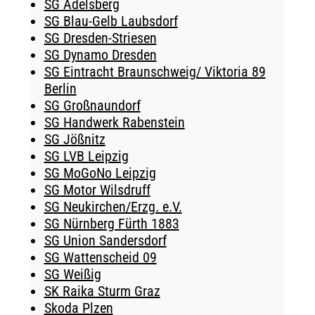
SG Adelsberg
SG Blau-Gelb Laubsdorf
SG Dresden-Striesen
SG Dynamo Dresden
SG Eintracht Braunschweig/ Viktoria 89
Berlin
SG Großnaundorf
SG Handwerk Rabenstein
SG Jößnitz
SG LVB Leipzig
SG MoGoNo Leipzig
SG Motor Wilsdruff
SG Neukirchen/Erzg. e.V.
SG Nürnberg Fürth 1883
SG Union Sandersdorf
SG Wattenscheid 09
SG Weißig
SK Raika Sturm Graz
Skoda Plzen