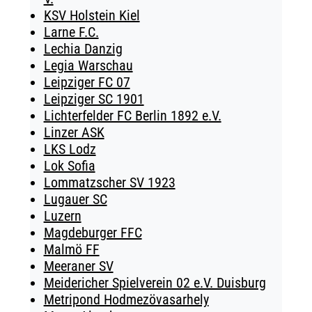
KSV Holstein Kiel
Larne F.C.
Lechia Danzig
Legia Warschau
Leipziger FC 07
Leipziger SC 1901
Lichterfelder FC Berlin 1892 e.V.
Linzer ASK
LKS Lodz
Lok Sofia
Lommatzscher SV 1923
Lugauer SC
Luzern
Magdeburger FFC
Malmö FF
Meeraner SV
Meidericher Spielverein 02 e.V. Duisburg
Metripond Hodmezövasarhely