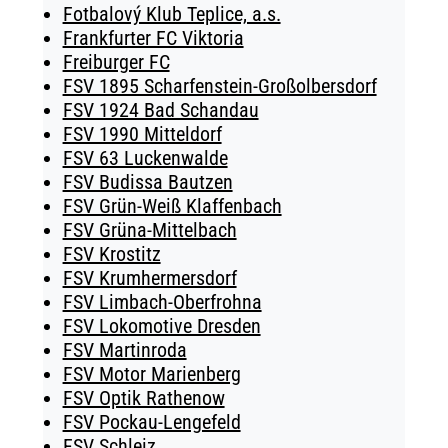
Fotbalový Klub Teplice, a.s.
Frankfurter FC Viktoria
Freiburger FC
FSV 1895 Scharfenstein-Großolbersdorf
FSV 1924 Bad Schandau
FSV 1990 Mitteldorf
FSV 63 Luckenwalde
FSV Budissa Bautzen
FSV Grün-Weiß Klaffenbach
FSV Grüna-Mittelbach
FSV Krostitz
FSV Krumhermersdorf
FSV Limbach-Oberfrohna
FSV Lokomotive Dresden
FSV Martinroda
FSV Motor Marienberg
FSV Optik Rathenow
FSV Pockau-Lengefeld
FSV Schleiz