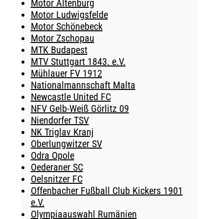
Motor Altenburg
Motor Ludwigsfelde
Motor Schönebeck
Motor Zschopau
MTK Budapest
MTV Stuttgart 1843. e.V.
Mühlauer FV 1912
Nationalmannschaft Malta
Newcastle United FC
NFV Gelb-Weiß Görlitz 09
Niendorfer TSV
NK Triglav Kranj
Oberlungwitzer SV
Odra Opole
Oederaner SC
Oelsnitzer FC
Offenbacher Fußball Club Kickers 1901
e.V.
Olympiaauswahl Rumänien