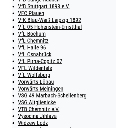
VfB Stuttgart 1893 e.V.
VFC Plauen
VfK Blau-Weiß Leipzig 1892
VfL 05 Hohenstein-Ernstthal
VfL Bochum
VfL Chemnitz
VfL Halle 96
VfL Osnabrück
VfL Pirna-Copitz 07
VFL Wildenfels
VfL Wolfsburg
Vorwärts Löbau
Vorwärts Meiningen
VSG 49 Marbach-Schellenberg
VSG Altglienicke
VTB Chemnitz e.V.
Vysocina Jihlava
Widzew Lodz