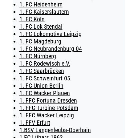
1. FC Heidenheim
TICKETING
1. FC Kaiserslautern
1. FC Köln
1. FC Lok Stendal
1. FC Lokomotive Leipzig
1. FC Magdeburg
1. FC Neubrandenburg 04
1. FC Nürnberg
1. FC Rodewisch e.V.
1. FC Saarbrücken
1. FC Schweinfurt 05
1. FC Union Berlin
1. FC Wacker Plauen
1. FFC Fortuna Dresden
1. FFC Turbine Potsdam
1. FFC Wacker Leipzig
1. FFV Erfurt
1.BSV Langenleuba-Oberhain
1.FC Lübars 1962