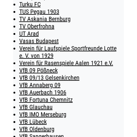
Turku FC
TUS Pegau 1903
TV Askania Bernburg
TV Oberfrohna
UT Arad
Vasas Budapest
Verein für Laufspiele Sportfreunde Lotte
e. V. von 1929
Verein für Rasenspiele Aalen 1921 e.V.
VfB 09 Pößneck
VfB 09/13 Gelsenkirchen
VfB Annaberg 09
VfB Auerbach 1906
VfB Fortuna Chemnitz
VfB Glauchau
VfB IMO Merseburg
VfB Lübeck
VfB Oldenburg
VfB Sangerhausen