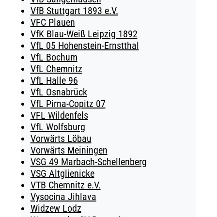
VfB Stuttgart 1893 e.V.
VFC Plauen
VfK Blau-Weiß Leipzig 1892
VfL 05 Hohenstein-Ernstthal
VfL Bochum
VfL Chemnitz
VfL Halle 96
VfL Osnabrück
VfL Pirna-Copitz 07
VFL Wildenfels
VfL Wolfsburg
Vorwärts Löbau
Vorwärts Meiningen
VSG 49 Marbach-Schellenberg
VSG Altglienicke
VTB Chemnitz e.V.
Vysocina Jihlava
Widzew Lodz