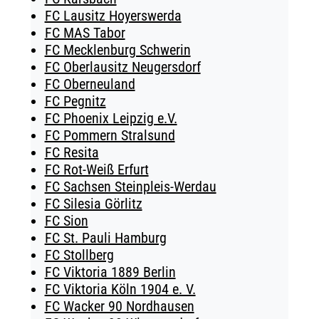
FC Lausitz Hoyerswerda
FC MAS Tabor
FC Mecklenburg Schwerin
FC Oberlausitz Neugersdorf
FC Oberneuland
FC Pegnitz
FC Phoenix Leipzig e.V.
FC Pommern Stralsund
FC Resita
FC Rot-Weiß Erfurt
FC Sachsen Steinpleis-Werdau
FC Silesia Görlitz
FC Sion
FC St. Pauli Hamburg
FC Stollberg
FC Viktoria 1889 Berlin
FC Viktoria Köln 1904 e. V.
FC Wacker 90 Nordhausen