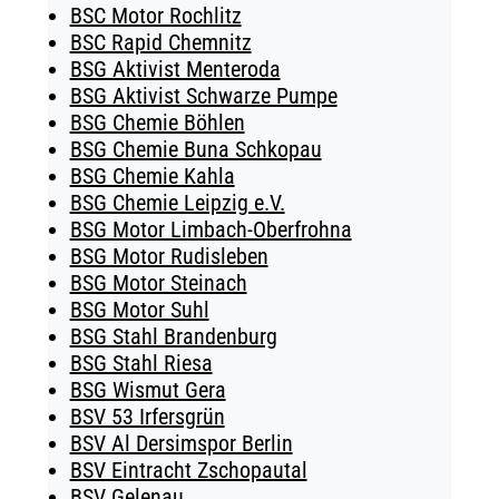
BSC Motor Rochlitz
BSC Rapid Chemnitz
BSG Aktivist Menteroda
BSG Aktivist Schwarze Pumpe
BSG Chemie Böhlen
BSG Chemie Buna Schkopau
BSG Chemie Kahla
BSG Chemie Leipzig e.V.
BSG Motor Limbach-Oberfrohna
BSG Motor Rudisleben
BSG Motor Steinach
BSG Motor Suhl
BSG Stahl Brandenburg
BSG Stahl Riesa
BSG Wismut Gera
BSV 53 Irfersgrün
BSV Al Dersimspor Berlin
BSV Eintracht Zschopautal
BSV Gelenau