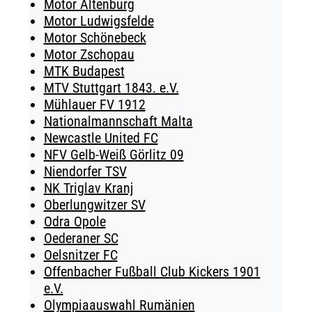
Motor Altenburg
Motor Ludwigsfelde
Motor Schönebeck
Motor Zschopau
MTK Budapest
MTV Stuttgart 1843. e.V.
Mühlauer FV 1912
Nationalmannschaft Malta
Newcastle United FC
NFV Gelb-Weiß Görlitz 09
Niendorfer TSV
NK Triglav Kranj
Oberlungwitzer SV
Odra Opole
Oederaner SC
Oelsnitzer FC
Offenbacher Fußball Club Kickers 1901
e.V.
Olympiaauswahl Rumänien