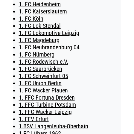
1. FC Heidenheim
TICKETING
1. FC Kaiserslautern
1. FC Köln
1. FC Lok Stendal
1. FC Lokomotive Leipzig
1. FC Magdeburg
1. FC Neubrandenburg 04
1. FC Nürnberg
1. FC Rodewisch e.V.
1. FC Saarbrücken
1. FC Schweinfurt 05
1. FC Union Berlin
1. FC Wacker Plauen
1. FFC Fortuna Dresden
1. FFC Turbine Potsdam
1. FFC Wacker Leipzig
1. FFV Erfurt
1.BSV Langenleuba-Oberhain
1.FC Lübars 1962