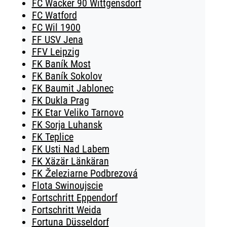
FC Wacker 90 Wittgensdorf
FC Watford
FC Wil 1900
FF USV Jena
FFV Leipzig
FK Baník Most
FK Baník Sokolov
FK Baumit Jablonec
FK Dukla Prag
FK Etar Veliko Tarnovo
FK Sorja Luhansk
FK Teplice
FK Usti Nad Labem
FK Xäzär Länkäran
FK Železiarne Podbrezová
Flota Swinoujscie
Fortschritt Eppendorf
Fortschritt Weida
Fortuna Düsseldorf