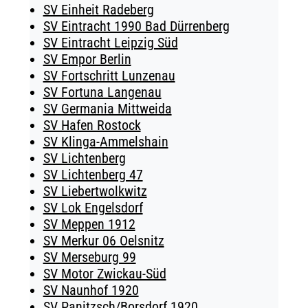
SV Einheit Radeberg
SV Eintracht 1990 Bad Dürrenberg
SV Eintracht Leipzig Süd
SV Empor Berlin
SV Fortschritt Lunzenau
SV Fortuna Langenau
SV Germania Mittweida
SV Hafen Rostock
SV Klinga-Ammelshain
SV Lichtenberg
SV Lichtenberg 47
SV Liebertwolkwitz
SV Lok Engelsdorf
SV Meppen 1912
SV Merkur 06 Oelsnitz
SV Merseburg 99
SV Motor Zwickau-Süd
SV Naunhof 1920
SV Panitzsch/​Borsdorf 1920