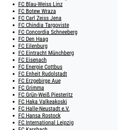
FC Blau-Weiss Linz
FC Botew Wraza
FC Carl Zeiss Jena
FC Chindia Targoviste
FC Concordia Schneeberg
FC Den Haag
FC Eilenburg
FC Eintracht Münchberg
FC Eisenach
FC Energie Cottbus
FC Enheit Rudolstadt
FC Erzgebirge Aue
FC Grimma
FC Grün-Weiß Piesteritz
FC Haka Valkeakoski
FC Halle-Neustadt e.V.
FC Hansa Rostock
FC International Leipzig
FC Karsbach