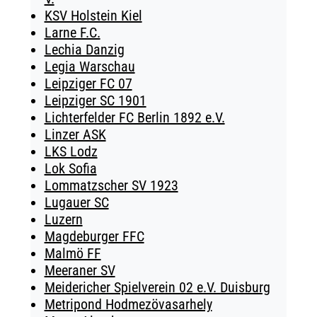
KSV Holstein Kiel
Larne F.C.
Lechia Danzig
Legia Warschau
Leipziger FC 07
Leipziger SC 1901
Lichterfelder FC Berlin 1892 e.V.
Linzer ASK
LKS Lodz
Lok Sofia
Lommatzscher SV 1923
Lugauer SC
Luzern
Magdeburger FFC
Malmö FF
Meeraner SV
Meidericher Spielverein 02 e.V. Duisburg
Metripond Hodmezövasarhely