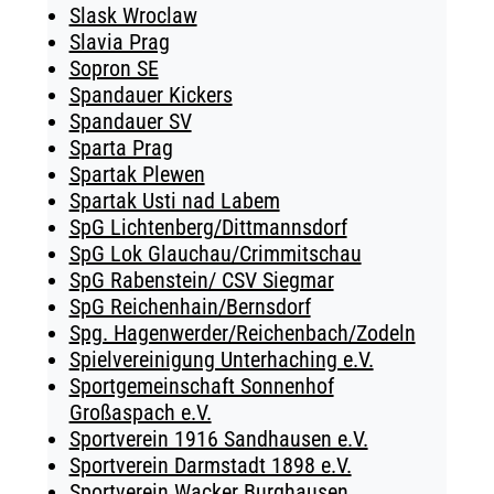
Slask Wroclaw
Slavia Prag
Sopron SE
Spandauer Kickers
Spandauer SV
Sparta Prag
Spartak Plewen
Spartak Usti nad Labem
SpG Lichtenberg/Dittmannsdorf
SpG Lok Glauchau/Crimmitschau
SpG Rabenstein/ CSV Siegmar
SpG Reichenhain/Bernsdorf
Spg. Hagenwerder/Reichenbach/Zodeln
Spielvereinigung Unterhaching e.V.
Sportgemeinschaft Sonnenhof
Großaspach e.V.
Sportverein 1916 Sandhausen e.V.
Sportverein Darmstadt 1898 e.V.
Sportverein Wacker Burghausen