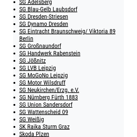
SG Adelsberg
SG Blau-Gelb Laubsdorf
SG Dresden-Striesen
SG Dynamo Dresden
SG Eintracht Braunschweig/ Viktoria 89
Berlin
SG Großnaundorf
SG Handwerk Rabenstein
SG Jößnitz
SG LVB Leipzig
SG MoGoNo Leipzig
SG Motor Wilsdruff
SG Neukirchen/Erzg. e.V.
SG Nürnberg Fürth 1883
SG Union Sandersdorf
SG Wattenscheid 09
SG Weißig
SK Raika Sturm Graz
Skoda Plzen