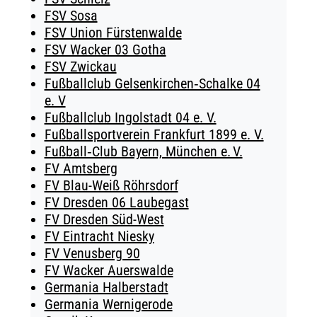
FSV Sosa
FSV Union Fürstenwalde
FSV Wacker 03 Gotha
FSV Zwickau
Fußballclub Gelsenkirchen‑Schalke 04
e. V
Fußballclub Ingolstadt 04 e. V.
Fußballsportverein Frankfurt 1899 e. V.
Fußball‑Club Bayern, München e. V.
FV Amtsberg
FV Blau-Weiß Röhrsdorf
FV Dresden 06 Laubegast
FV Dresden Süd-West
FV Eintracht Niesky
FV Venusberg 90
FV Wacker Auerswalde
Germania Halberstadt
Germania Wernigerode