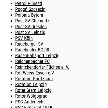
Petrol Plioesti
Pogoń Szczecin
Polonia Bytom
Post SV Chemnitz
Post SV Dresden
Post SV Leipzig
PSV Köln
Radeberger SV
Radebeuler BC 08
RasenBallsport Leipzig
Reichenbacher FC
Reinickendorfer Füchse e. V.
Rot-Weiss Essen e.V.
Rotation Göritzhain
Rotation Leipzig
Roter Stern Leipzig
Rotor Wolgograd
RSC Anderlecht
RSV Eintracht 1949