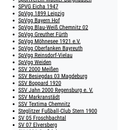
SPVG Eicha 1947
SpVgg 1899 Leipzig
SpVgg Bayern Hof
SpVgg Blau-Weiß Chemnitz 02
SpVgg Greuther Fürth
SpVgg Möhnesee 1921 e.V.
SpVgg Oberfanken Bayreuth
SpVgg Reinsdorf-Vielau
SpVgg Weiden
SSV 2000 Meißen
SSV Besiegdas 03 Magdeburg
SSV Boppard 1920
SSV Jahn 2000 Regensburg e. V.
SSV Markranstädt
SSV Textima Chemnitz
Steglitzer Fußball-Club Stern 1900
SV 05 Froschbachtal
SV 07 Elversberg