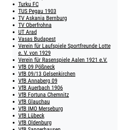
Turku FC
TUS Pegau 1903
TV Askania Bernburg
TV Oberfrohna
UT Arad
Vasas Budapest
Verein für Laufspiele Sportfreunde Lotte
e. V. von 1929
Verein für Rasenspiele Aalen 1921 e.V.
VfB 09 Pößneck
VfB 09/13 Gelsenkirchen
VfB Annaberg 09
VfB Auerbach 1906
VfB Fortuna Chemnitz
VfB Glauchau
VfB IMO Merseburg
VfB Lübeck
VfB Oldenburg
VfB Sangerhausen