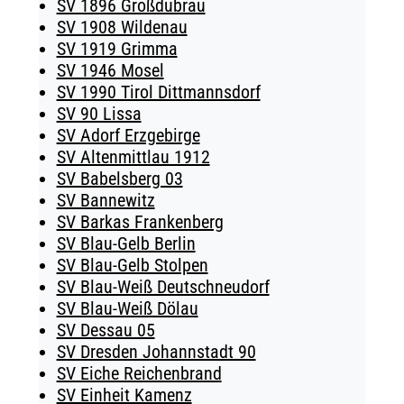
SV 1896 Großdubrau
SV 1908 Wildenau
SV 1919 Grimma
SV 1946 Mosel
SV 1990 Tirol Dittmannsdorf
SV 90 Lissa
SV Adorf Erzgebirge
SV Altenmittlau 1912
SV Babelsberg 03
SV Bannewitz
SV Barkas Frankenberg
SV Blau-Gelb Berlin
SV Blau-Gelb Stolpen
SV Blau-Weiß Deutschneudorf
SV Blau-Weiß Dölau
SV Dessau 05
SV Dresden Johannstadt 90
SV Eiche Reichenbrand
SV Einheit Kamenz