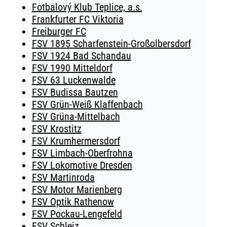
Fotbalový Klub Teplice, a.s.
Frankfurter FC Viktoria
Freiburger FC
FSV 1895 Scharfenstein-Großolbersdorf
FSV 1924 Bad Schandau
FSV 1990 Mitteldorf
FSV 63 Luckenwalde
FSV Budissa Bautzen
FSV Grün-Weiß Klaffenbach
FSV Grüna-Mittelbach
FSV Krostitz
FSV Krumhermersdorf
FSV Limbach-Oberfrohna
FSV Lokomotive Dresden
FSV Martinroda
FSV Motor Marienberg
FSV Optik Rathenow
FSV Pockau-Lengefeld
FSV Schleiz