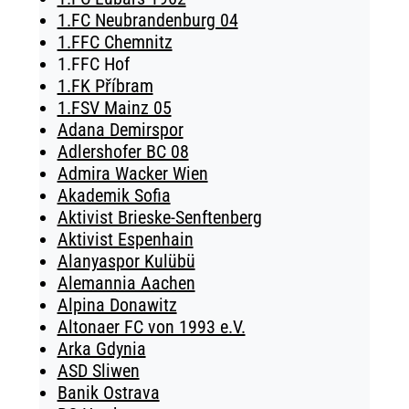
1.FC Neubrandenburg 04
1.FFC Chemnitz
1.FFC Hof
1.FK Příbram
1.FSV Mainz 05
Adana Demirspor
Adlershofer BC 08
Admira Wacker Wien
Akademik Sofia
Aktivist Brieske-Senftenberg
Aktivist Espenhain
Alanyaspor Kulübü
Alemannia Aachen
Alpina Donawitz
Altonaer FC von 1993 e.V.
Arka Gdynia
ASD Sliwen
Banik Ostrava