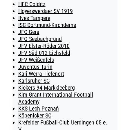
HFC Colditz
Hoyerswerdaer SV 1919
Ilves Tampere
ISC Dortmund-Kirchderne
JFC Gera
JFG Seebachgrund
JFV Elster-Röder 2010
JFV Süd 012 Eichsfeld
JFV Weißenfels
Juventus Turin
Kali Werra Tiefenort
Karlsruher SC
Kickers 94 Markkleeberg
Kim Grant International Football
Academy
KKS Lech Poznań
Köpenicker SC
Krefelder Fußball-Club Uerdingen 05 e.
V.