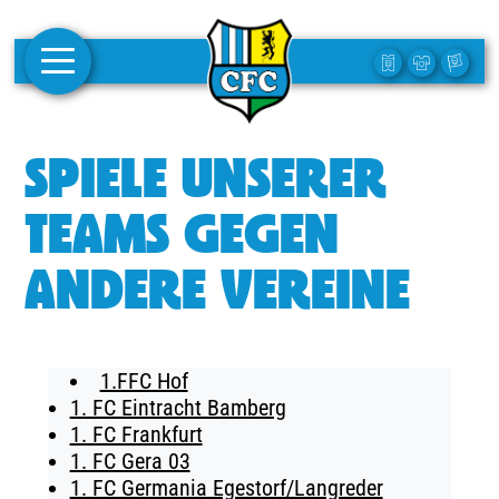
AKTUELLES
SPIELE UNSERER
1. MANNSCHAFT
TEAMS GEGEN
FRAUEN
ANDERE VEREINE
CAMPUS
CLUB
1.FFC Hof
CLUBMITGLIEDSCHAFT
1. FC Eintracht Bamberg
1. FC Frankfurt
BUSINESS
1. FC Gera 03
SÜDKURVE
1. FC Germania Egestorf/Langreder