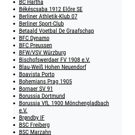
BC Hartha
Békéscsaba 1912 Előre SE
Berliner Athletik-Klub 07
Berliner Sport-Club
Betaald Voetbal De Graafschap
BFC Dynamo
BFC Preussen
BFW/VSV Würzburg
Bischofswerdaer FV 1908 e.V.
Blau-Weiß Hohen Neuendorf
Boavista Porto
Bohemians Prag 1905
Bornaer SV 91
Borussia Dortmund
Borussia VfL 1900 Mönchengladbach
e.V.
Brøndby IF
BSC Freiberg
BSC Marzahn