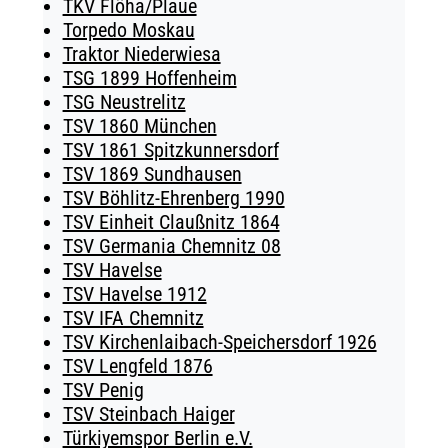
TKV Flöha/Plaue
Torpedo Moskau
Traktor Niederwiesa
TSG 1899 Hoffenheim
TSG Neustrelitz
TSV 1860 München
TSV 1861 Spitzkunnersdorf
TSV 1869 Sundhausen
TSV Böhlitz-Ehrenberg 1990
TSV Einheit Claußnitz 1864
TSV Germania Chemnitz 08
TSV Havelse
TSV Havelse 1912
TSV IFA Chemnitz
TSV Kirchenlaibach-Speichersdorf 1926
TSV Lengfeld 1876
TSV Penig
TSV Steinbach Haiger
Türkiyemspor Berlin e.V.