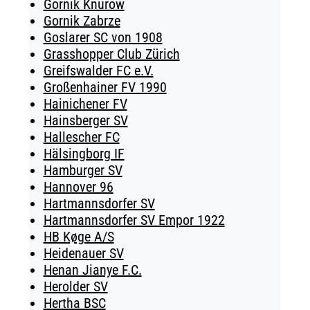
Gornik Knurow
Gornik Zabrze
Goslarer SC von 1908
Grasshopper Club Zürich
Greifswalder FC e.V.
Großenhainer FV 1990
Hainichener FV
Hainsberger SV
Hallescher FC
Hälsingborg IF
Hamburger SV
Hannover 96
Hartmannsdorfer SV
Hartmannsdorfer SV Empor 1922
HB Køge A/S
Heidenauer SV
Henan Jianye F.C.
Herolder SV
Hertha BSC