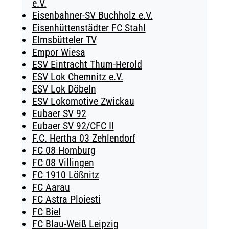
e.V.
Eisenbahner-SV Buchholz e.V.
Eisenhüttenstädter FC Stahl
Elmsbütteler TV
Empor Wiesa
ESV Eintracht Thum-Herold
ESV Lok Chemnitz e.V.
ESV Lok Döbeln
ESV Lokomotive Zwickau
Eubaer SV 92
Eubaer SV 92/CFC II
F.C. Hertha 03 Zehlendorf
FC 08 Homburg
FC 08 Villingen
FC 1910 Lößnitz
FC Aarau
FC Astra Ploiesti
FC Biel
FC Blau-Weiß Leipzig