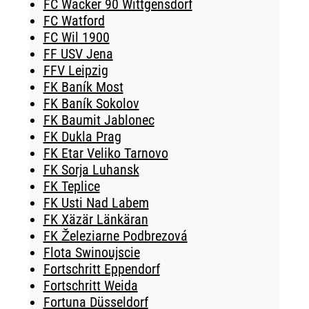
FC Wacker 90 Wittgensdorf
FC Watford
FC Wil 1900
FF USV Jena
FFV Leipzig
FK Baník Most
FK Baník Sokolov
FK Baumit Jablonec
FK Dukla Prag
FK Etar Veliko Tarnovo
FK Sorja Luhansk
FK Teplice
FK Usti Nad Labem
FK Xäzär Länkäran
FK Železiarne Podbrezová
Flota Swinoujscie
Fortschritt Eppendorf
Fortschritt Weida
Fortuna Düsseldorf