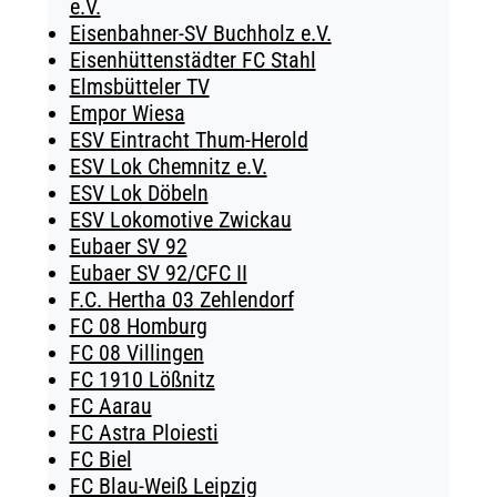
e.V.
Eisenbahner-SV Buchholz e.V.
Eisenhüttenstädter FC Stahl
Elmsbütteler TV
Empor Wiesa
ESV Eintracht Thum-Herold
ESV Lok Chemnitz e.V.
ESV Lok Döbeln
ESV Lokomotive Zwickau
Eubaer SV 92
Eubaer SV 92/CFC II
F.C. Hertha 03 Zehlendorf
FC 08 Homburg
FC 08 Villingen
FC 1910 Lößnitz
FC Aarau
FC Astra Ploiesti
FC Biel
FC Blau-Weiß Leipzig