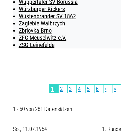
Wuppertaler SV Borussia
Würzburger Kickers
Wüstenbrander SV 1862
Zaglebie Walbrzych
Zbrjovka Brno
ZFC Meuselwitz e.V.
ZSG Leinefelde
1
2
3
4
5
6
›
»
1 - 50 von 281 Datensätzen
So., 11.07.1954
1. Runde