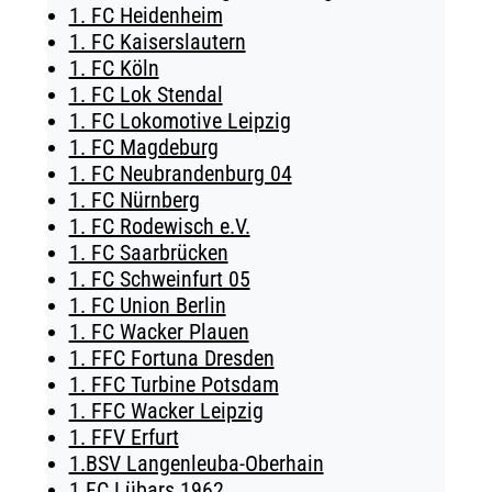
1. FC Heidenheim
TICKETING
1. FC Kaiserslautern
1. FC Köln
1. FC Lok Stendal
1. FC Lokomotive Leipzig
1. FC Magdeburg
1. FC Neubrandenburg 04
1. FC Nürnberg
1. FC Rodewisch e.V.
1. FC Saarbrücken
1. FC Schweinfurt 05
1. FC Union Berlin
1. FC Wacker Plauen
1. FFC Fortuna Dresden
1. FFC Turbine Potsdam
1. FFC Wacker Leipzig
1. FFV Erfurt
1.BSV Langenleuba-Oberhain
1.FC Lübars 1962