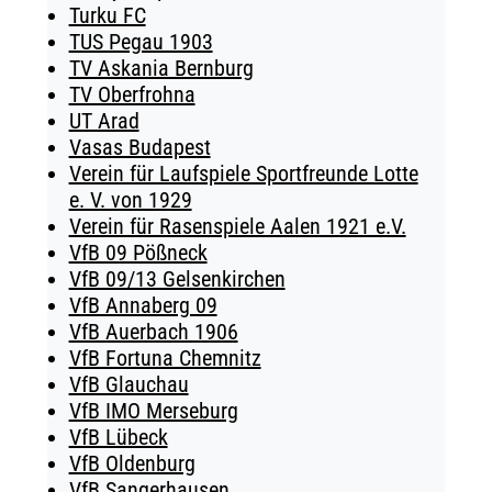
Turku FC
TUS Pegau 1903
TV Askania Bernburg
TV Oberfrohna
UT Arad
Vasas Budapest
Verein für Laufspiele Sportfreunde Lotte
e. V. von 1929
Verein für Rasenspiele Aalen 1921 e.V.
VfB 09 Pößneck
VfB 09/13 Gelsenkirchen
VfB Annaberg 09
VfB Auerbach 1906
VfB Fortuna Chemnitz
VfB Glauchau
VfB IMO Merseburg
VfB Lübeck
VfB Oldenburg
VfB Sangerhausen