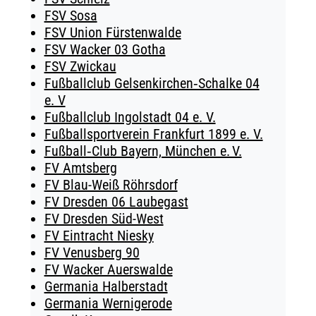
FSV Sosa
FSV Union Fürstenwalde
FSV Wacker 03 Gotha
FSV Zwickau
Fußballclub Gelsenkirchen‑Schalke 04
e. V
Fußballclub Ingolstadt 04 e. V.
Fußballsportverein Frankfurt 1899 e. V.
Fußball‑Club Bayern, München e. V.
FV Amtsberg
FV Blau-Weiß Röhrsdorf
FV Dresden 06 Laubegast
FV Dresden Süd-West
FV Eintracht Niesky
FV Venusberg 90
FV Wacker Auerswalde
Germania Halberstadt
Germania Wernigerode