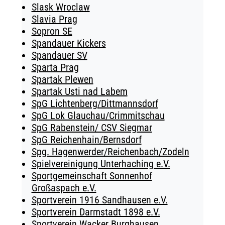
Slask Wroclaw
Slavia Prag
Sopron SE
Spandauer Kickers
Spandauer SV
Sparta Prag
Spartak Plewen
Spartak Usti nad Labem
SpG Lichtenberg/Dittmannsdorf
SpG Lok Glauchau/Crimmitschau
SpG Rabenstein/ CSV Siegmar
SpG Reichenhain/Bernsdorf
Spg. Hagenwerder/Reichenbach/Zodeln
Spielvereinigung Unterhaching e.V.
Sportgemeinschaft Sonnenhof
Großaspach e.V.
Sportverein 1916 Sandhausen e.V.
Sportverein Darmstadt 1898 e.V.
Sportverein Wacker Burghausen