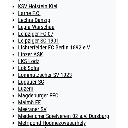
KSV Holstein Kiel
Larne F.C.
Lechia Danzig
Legia Warschau
Leipziger FC 07
Leipziger SC 1901
Lichterfelder FC Berlin 1892 e.V.
Linzer ASK
LKS Lodz
Lok Sofia
Lommatzscher SV 1923
Lugauer SC
Luzern
Magdeburger FFC
Malmö FF
Meeraner SV
Meidericher Spielverein 02 e.V. Duisburg
Metripond Hodmezövasarhely