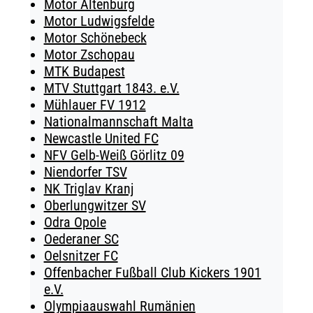
Motor Altenburg
Motor Ludwigsfelde
Motor Schönebeck
Motor Zschopau
MTK Budapest
MTV Stuttgart 1843. e.V.
Mühlauer FV 1912
Nationalmannschaft Malta
Newcastle United FC
NFV Gelb-Weiß Görlitz 09
Niendorfer TSV
NK Triglav Kranj
Oberlungwitzer SV
Odra Opole
Oederaner SC
Oelsnitzer FC
Offenbacher Fußball Club Kickers 1901
e.V.
Olympiaauswahl Rumänien