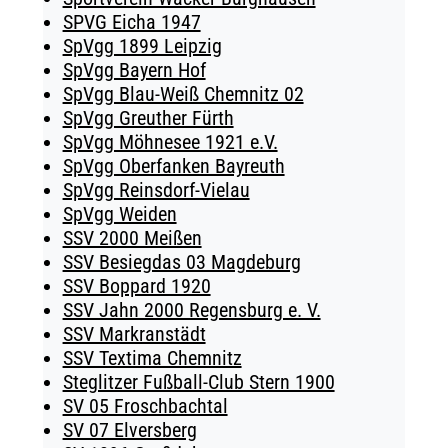
SPVG Eicha 1947
SpVgg 1899 Leipzig
SpVgg Bayern Hof
SpVgg Blau-Weiß Chemnitz 02
SpVgg Greuther Fürth
SpVgg Möhnesee 1921 e.V.
SpVgg Oberfanken Bayreuth
SpVgg Reinsdorf-Vielau
SpVgg Weiden
SSV 2000 Meißen
SSV Besiegdas 03 Magdeburg
SSV Boppard 1920
SSV Jahn 2000 Regensburg e. V.
SSV Markranstädt
SSV Textima Chemnitz
Steglitzer Fußball-Club Stern 1900
SV 05 Froschbachtal
SV 07 Elversberg