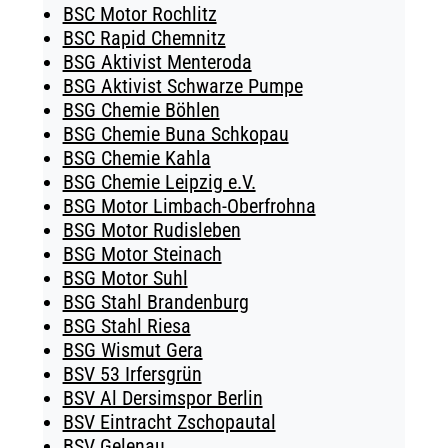
BSC Motor Rochlitz
BSC Rapid Chemnitz
BSG Aktivist Menteroda
BSG Aktivist Schwarze Pumpe
BSG Chemie Böhlen
BSG Chemie Buna Schkopau
BSG Chemie Kahla
BSG Chemie Leipzig e.V.
BSG Motor Limbach-Oberfrohna
BSG Motor Rudisleben
BSG Motor Steinach
BSG Motor Suhl
BSG Stahl Brandenburg
BSG Stahl Riesa
BSG Wismut Gera
BSV 53 Irfersgrün
BSV Al Dersimspor Berlin
BSV Eintracht Zschopautal
BSV Gelenau