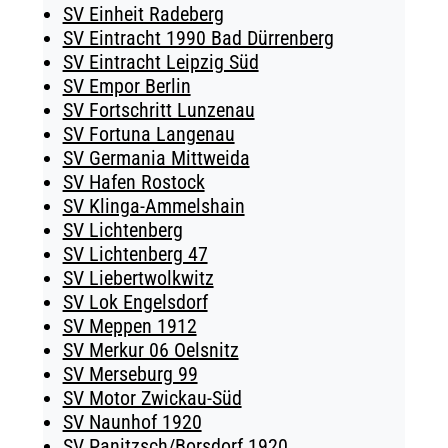
SV Einheit Radeberg
SV Eintracht 1990 Bad Dürrenberg
SV Eintracht Leipzig Süd
SV Empor Berlin
SV Fortschritt Lunzenau
SV Fortuna Langenau
SV Germania Mittweida
SV Hafen Rostock
SV Klinga-Ammelshain
SV Lichtenberg
SV Lichtenberg 47
SV Liebertwolkwitz
SV Lok Engelsdorf
SV Meppen 1912
SV Merkur 06 Oelsnitz
SV Merseburg 99
SV Motor Zwickau-Süd
SV Naunhof 1920
SV Panitzsch/​Borsdorf 1920