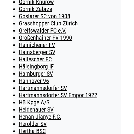
Gornik Knurow
Gornik Zabrze
Goslarer SC von 1908
Grasshopper Club Zürich
Greifswalder FC e.V.
Großenhainer FV 1990
Hainichener FV
Hainsberger SV
Hallescher FC
Hälsingborg IF
Hamburger SV
Hannover 96
Hartmannsdorfer SV
Hartmannsdorfer SV Empor 1922
HB Køge A/S
Heidenauer SV
Henan Jianye F.C.
Herolder SV
Hertha BSC