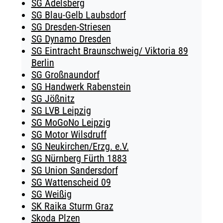
SG Adelsberg
SG Blau-Gelb Laubsdorf
SG Dresden-Striesen
SG Dynamo Dresden
SG Eintracht Braunschweig/ Viktoria 89
Berlin
SG Großnaundorf
SG Handwerk Rabenstein
SG Jößnitz
SG LVB Leipzig
SG MoGoNo Leipzig
SG Motor Wilsdruff
SG Neukirchen/Erzg. e.V.
SG Nürnberg Fürth 1883
SG Union Sandersdorf
SG Wattenscheid 09
SG Weißig
SK Raika Sturm Graz
Skoda Plzen