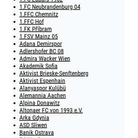
1.FC Neubrandenburg 04
1.FFC Chemnitz
1.FFC Hof
1.FK Příbram
1.FSV Mainz 05
Adana Demirspor
Adlershofer BC 08
Admira Wacker Wien
Akademik Sofia
Aktivist Brieske-Senftenberg
Aktivist Espenhain
Alanyaspor Kulübü
Alemannia Aachen
Alpina Donawitz
Altonaer FC von 1993 e.V.
Arka Gdynia
ASD Sliwen
Banik Ostrava