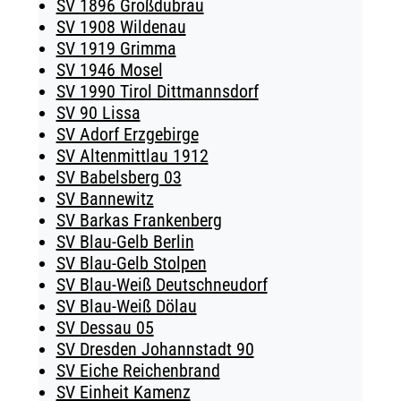
SV 1896 Großdubrau
SV 1908 Wildenau
SV 1919 Grimma
SV 1946 Mosel
SV 1990 Tirol Dittmannsdorf
SV 90 Lissa
SV Adorf Erzgebirge
SV Altenmittlau 1912
SV Babelsberg 03
SV Bannewitz
SV Barkas Frankenberg
SV Blau-Gelb Berlin
SV Blau-Gelb Stolpen
SV Blau-Weiß Deutschneudorf
SV Blau-Weiß Dölau
SV Dessau 05
SV Dresden Johannstadt 90
SV Eiche Reichenbrand
SV Einheit Kamenz