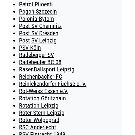
Petrol Plioesti
Pogoń Szczecin
Polonia Bytom
Post SV Chemnitz
Post SV Dresden
Post SV Leipzig
PSV Köln
Radeberger SV
Radebeuler BC 08
RasenBallsport Leipzig
Reichenbacher FC
Reinickendorfer Füchse e. V.
Rot-Weiss Essen e.V.
Rotation Göritzhain
Rotation Leipzig
Roter Stern Leipzig
Rotor Wolgograd
RSC Anderlecht
RSV Eintracht 1949