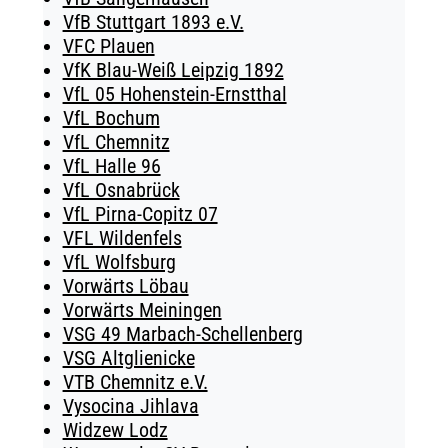
VfB Stuttgart 1893 e.V.
VFC Plauen
VfK Blau-Weiß Leipzig 1892
VfL 05 Hohenstein-Ernstthal
VfL Bochum
VfL Chemnitz
VfL Halle 96
VfL Osnabrück
VfL Pirna-Copitz 07
VFL Wildenfels
VfL Wolfsburg
Vorwärts Löbau
Vorwärts Meiningen
VSG 49 Marbach-Schellenberg
VSG Altglienicke
VTB Chemnitz e.V.
Vysocina Jihlava
Widzew Lodz