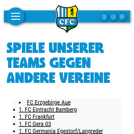
AKTUELLES
SPIELE UNSERER
1. MANNSCHAFT
TEAMS GEGEN
FRAUEN
ANDERE VEREINE
CAMPUS
CLUB
FC Erzgebirge Aue
CLUBMITGLIEDSCHAFT
1. FC Eintracht Bamberg
1. FC Frankfurt
BUSINESS
1. FC Gera 03
SÜDKURVE
1. FC Germania Egestorf/Langreder