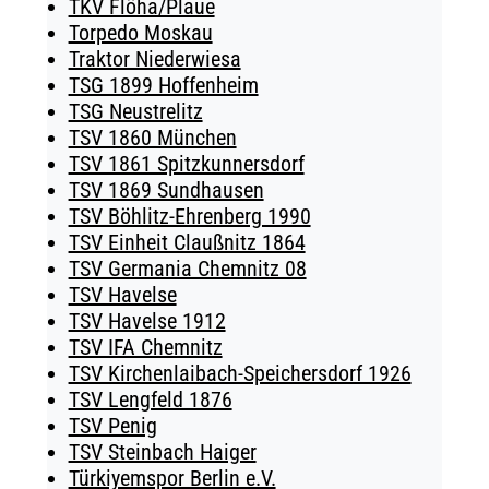
TKV Flöha/Plaue
Torpedo Moskau
Traktor Niederwiesa
TSG 1899 Hoffenheim
TSG Neustrelitz
TSV 1860 München
TSV 1861 Spitzkunnersdorf
TSV 1869 Sundhausen
TSV Böhlitz-Ehrenberg 1990
TSV Einheit Claußnitz 1864
TSV Germania Chemnitz 08
TSV Havelse
TSV Havelse 1912
TSV IFA Chemnitz
TSV Kirchenlaibach-Speichersdorf 1926
TSV Lengfeld 1876
TSV Penig
TSV Steinbach Haiger
Türkiyemspor Berlin e.V.