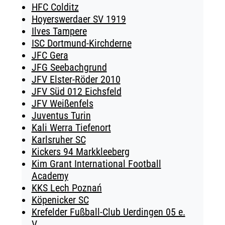
HFC Colditz
Hoyerswerdaer SV 1919
Ilves Tampere
ISC Dortmund-Kirchderne
JFC Gera
JFG Seebachgrund
JFV Elster-Röder 2010
JFV Süd 012 Eichsfeld
JFV Weißenfels
Juventus Turin
Kali Werra Tiefenort
Karlsruher SC
Kickers 94 Markkleeberg
Kim Grant International Football
Academy
KKS Lech Poznań
Köpenicker SC
Krefelder Fußball-Club Uerdingen 05 e.
V.