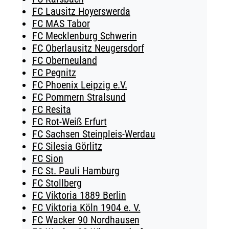
FC Lausitz Hoyerswerda
FC MAS Tabor
FC Mecklenburg Schwerin
FC Oberlausitz Neugersdorf
FC Oberneuland
FC Pegnitz
FC Phoenix Leipzig e.V.
FC Pommern Stralsund
FC Resita
FC Rot-Weiß Erfurt
FC Sachsen Steinpleis-Werdau
FC Silesia Görlitz
FC Sion
FC St. Pauli Hamburg
FC Stollberg
FC Viktoria 1889 Berlin
FC Viktoria Köln 1904 e. V.
FC Wacker 90 Nordhausen