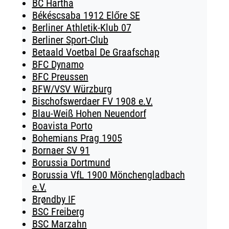
BC Hartha
Békéscsaba 1912 Előre SE
Berliner Athletik-Klub 07
Berliner Sport-Club
Betaald Voetbal De Graafschap
BFC Dynamo
BFC Preussen
BFW/VSV Würzburg
Bischofswerdaer FV 1908 e.V.
Blau-Weiß Hohen Neuendorf
Boavista Porto
Bohemians Prag 1905
Bornaer SV 91
Borussia Dortmund
Borussia VfL 1900 Mönchengladbach
e.V.
Brøndby IF
BSC Freiberg
BSC Marzahn