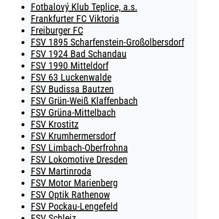
Fotbalový Klub Teplice, a.s.
Frankfurter FC Viktoria
Freiburger FC
FSV 1895 Scharfenstein-Großolbersdorf
FSV 1924 Bad Schandau
FSV 1990 Mitteldorf
FSV 63 Luckenwalde
FSV Budissa Bautzen
FSV Grün-Weiß Klaffenbach
FSV Grüna-Mittelbach
FSV Krostitz
FSV Krumhermersdorf
FSV Limbach-Oberfrohna
FSV Lokomotive Dresden
FSV Martinroda
FSV Motor Marienberg
FSV Optik Rathenow
FSV Pockau-Lengefeld
FSV Schleiz