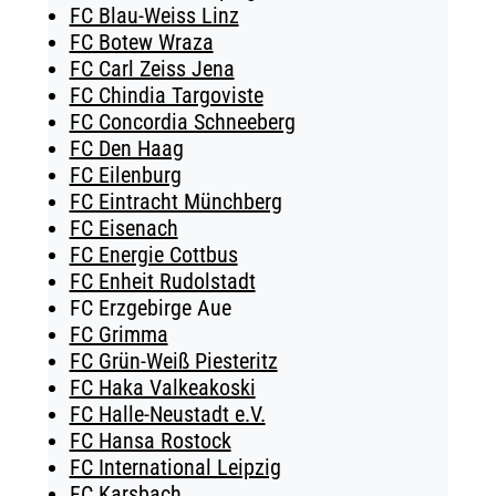
FC Blau-Weiss Linz
FC Botew Wraza
FC Carl Zeiss Jena
FC Chindia Targoviste
FC Concordia Schneeberg
FC Den Haag
FC Eilenburg
FC Eintracht Münchberg
FC Eisenach
FC Energie Cottbus
FC Enheit Rudolstadt
FC Erzgebirge Aue
FC Grimma
FC Grün-Weiß Piesteritz
FC Haka Valkeakoski
FC Halle-Neustadt e.V.
FC Hansa Rostock
FC International Leipzig
FC Karsbach