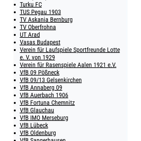
Turku FC
TUS Pegau 1903
TV Askania Bernburg
TV Oberfrohna
UT Arad
Vasas Budapest
Verein für Laufspiele Sportfreunde Lotte
e. V. von 1929
Verein für Rasenspiele Aalen 1921 e.V.
VfB 09 Pößneck
VfB 09/13 Gelsenkirchen
VfB Annaberg 09
VfB Auerbach 1906
VfB Fortuna Chemnitz
VfB Glauchau
VfB IMO Merseburg
VfB Lübeck
VfB Oldenburg
VfB Sangerhausen