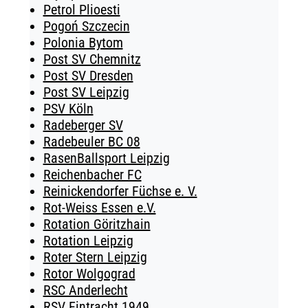
Petrol Plioesti
Pogoń Szczecin
Polonia Bytom
Post SV Chemnitz
Post SV Dresden
Post SV Leipzig
PSV Köln
Radeberger SV
Radebeuler BC 08
RasenBallsport Leipzig
Reichenbacher FC
Reinickendorfer Füchse e. V.
Rot-Weiss Essen e.V.
Rotation Göritzhain
Rotation Leipzig
Roter Stern Leipzig
Rotor Wolgograd
RSC Anderlecht
RSV Eintracht 1949