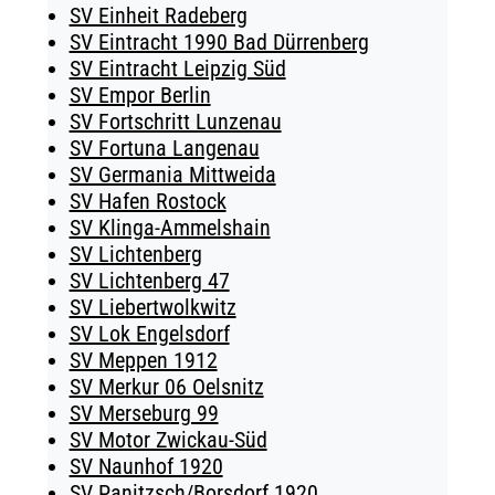
SV Einheit Radeberg
SV Eintracht 1990 Bad Dürrenberg
SV Eintracht Leipzig Süd
SV Empor Berlin
SV Fortschritt Lunzenau
SV Fortuna Langenau
SV Germania Mittweida
SV Hafen Rostock
SV Klinga-Ammelshain
SV Lichtenberg
SV Lichtenberg 47
SV Liebertwolkwitz
SV Lok Engelsdorf
SV Meppen 1912
SV Merkur 06 Oelsnitz
SV Merseburg 99
SV Motor Zwickau-Süd
SV Naunhof 1920
SV Panitzsch/​Borsdorf 1920