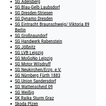
SG Adelsberg
SG Blau-Gelb Laubsdorf
SG Dresden-Striesen
SG Dynamo Dresden
SG Eintracht Braunschweig/ Viktoria 89
Berlin
SG Großnaundorf
SG Handwerk Rabenstein
SG Jößnitz
SG LVB Leipzig
SG MoGoNo Leipzig
SG Motor Wilsdruff
SG Neukirchen/Erzg. e.V.
SG Nürnberg Fürth 1883
SG Union Sandersdorf
SG Wattenscheid 09
SG Weißig
SK Raika Sturm Graz
Skoda Plzen