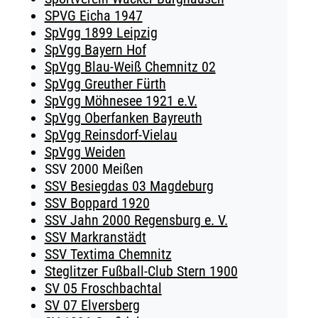
SPVG Eicha 1947
SpVgg 1899 Leipzig
SpVgg Bayern Hof
SpVgg Blau-Weiß Chemnitz 02
SpVgg Greuther Fürth
SpVgg Möhnesee 1921 e.V.
SpVgg Oberfanken Bayreuth
SpVgg Reinsdorf-Vielau
SpVgg Weiden
SSV 2000 Meißen
SSV Besiegdas 03 Magdeburg
SSV Boppard 1920
SSV Jahn 2000 Regensburg e. V.
SSV Markranstädt
SSV Textima Chemnitz
Steglitzer Fußball-Club Stern 1900
SV 05 Froschbachtal
SV 07 Elversberg