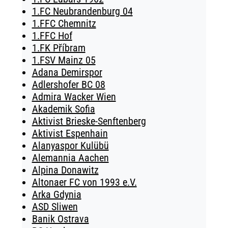
1.FC Neubrandenburg 04
1.FFC Chemnitz
1.FFC Hof
1.FK Příbram
1.FSV Mainz 05
Adana Demirspor
Adlershofer BC 08
Admira Wacker Wien
Akademik Sofia
Aktivist Brieske-Senftenberg
Aktivist Espenhain
Alanyaspor Kulübü
Alemannia Aachen
Alpina Donawitz
Altonaer FC von 1993 e.V.
Arka Gdynia
ASD Sliwen
Banik Ostrava