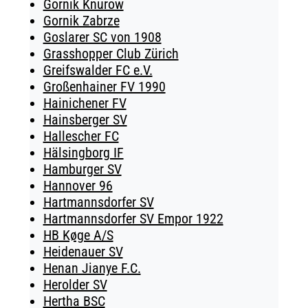
Gornik Knurow
Gornik Zabrze
Goslarer SC von 1908
Grasshopper Club Zürich
Greifswalder FC e.V.
Großenhainer FV 1990
Hainichener FV
Hainsberger SV
Hallescher FC
Hälsingborg IF
Hamburger SV
Hannover 96
Hartmannsdorfer SV
Hartmannsdorfer SV Empor 1922
HB Køge A/S
Heidenauer SV
Henan Jianye F.C.
Herolder SV
Hertha BSC