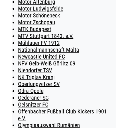
Motor Altenburg
Motor Ludwigsfelde
Motor Schönebeck
Motor Zschopau
MTK Budapest
MTV Stuttgart 1843. e.V.
Mühlauer FV 1912
Nationalmannschaft Malta
Newcastle United FC
NFV Gelb-Weiß Görlitz 09
Niendorfer TSV
NK Triglav Kranj
Oberlungwitzer SV
Odra Opole
Oederaner SC
Oelsnitzer FC
Offenbacher Fußball Club Kickers 1901
e.V.
Olympiaauswahl Rumänien