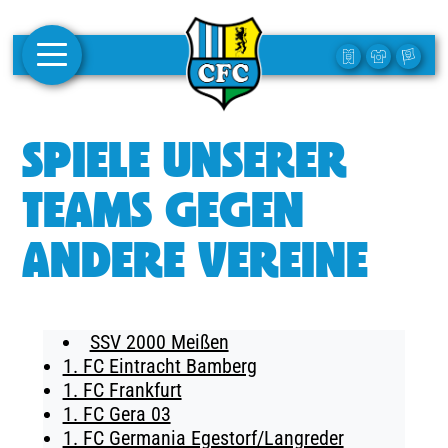
AKTUELLES
SPIELE UNSERER
1. MANNSCHAFT
TEAMS GEGEN
FRAUEN
ANDERE VEREINE
CAMPUS
CLUB
SSV 2000 Meißen
CLUBMITGLIEDSCHAFT
1. FC Eintracht Bamberg
1. FC Frankfurt
BUSINESS
1. FC Gera 03
SÜDKURVE
1. FC Germania Egestorf/Langreder