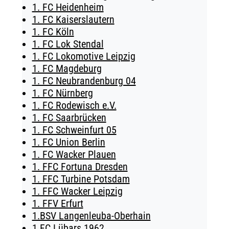
1. FC Heidenheim
TICKETING
1. FC Kaiserslautern
1. FC Köln
1. FC Lok Stendal
1. FC Lokomotive Leipzig
1. FC Magdeburg
1. FC Neubrandenburg 04
1. FC Nürnberg
1. FC Rodewisch e.V.
1. FC Saarbrücken
1. FC Schweinfurt 05
1. FC Union Berlin
1. FC Wacker Plauen
1. FFC Fortuna Dresden
1. FFC Turbine Potsdam
1. FFC Wacker Leipzig
1. FFV Erfurt
1.BSV Langenleuba-Oberhain
1.FC Lübars 1962