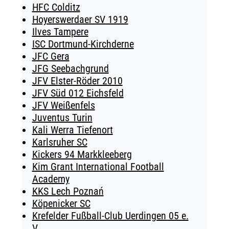
HFC Colditz
Hoyerswerdaer SV 1919
Ilves Tampere
ISC Dortmund-Kirchderne
JFC Gera
JFG Seebachgrund
JFV Elster-Röder 2010
JFV Süd 012 Eichsfeld
JFV Weißenfels
Juventus Turin
Kali Werra Tiefenort
Karlsruher SC
Kickers 94 Markkleeberg
Kim Grant International Football
Academy
KKS Lech Poznań
Köpenicker SC
Krefelder Fußball-Club Uerdingen 05 e.
V.