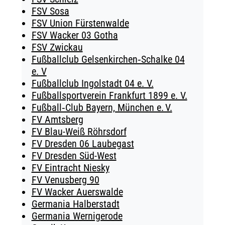
FSV Sosa
FSV Union Fürstenwalde
FSV Wacker 03 Gotha
FSV Zwickau
Fußballclub Gelsenkirchen‑Schalke 04
e. V
Fußballclub Ingolstadt 04 e. V.
Fußballsportverein Frankfurt 1899 e. V.
Fußball‑Club Bayern, München e. V.
FV Amtsberg
FV Blau-Weiß Röhrsdorf
FV Dresden 06 Laubegast
FV Dresden Süd-West
FV Eintracht Niesky
FV Venusberg 90
FV Wacker Auerswalde
Germania Halberstadt
Germania Wernigerode