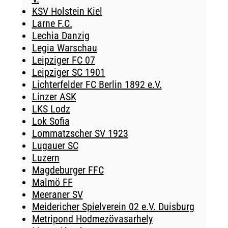
KSV Holstein Kiel
Larne F.C.
Lechia Danzig
Legia Warschau
Leipziger FC 07
Leipziger SC 1901
Lichterfelder FC Berlin 1892 e.V.
Linzer ASK
LKS Lodz
Lok Sofia
Lommatzscher SV 1923
Lugauer SC
Luzern
Magdeburger FFC
Malmö FF
Meeraner SV
Meidericher Spielverein 02 e.V. Duisburg
Metripond Hodmezövasarhely