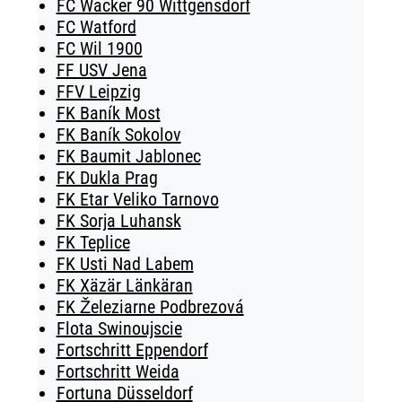
FC Wacker 90 Wittgensdorf
FC Watford
FC Wil 1900
FF USV Jena
FFV Leipzig
FK Baník Most
FK Baník Sokolov
FK Baumit Jablonec
FK Dukla Prag
FK Etar Veliko Tarnovo
FK Sorja Luhansk
FK Teplice
FK Usti Nad Labem
FK Xäzär Länkäran
FK Železiarne Podbrezová
Flota Swinoujscie
Fortschritt Eppendorf
Fortschritt Weida
Fortuna Düsseldorf