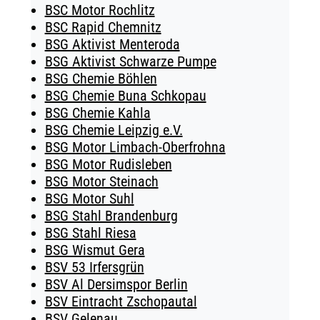
BSC Motor Rochlitz
BSC Rapid Chemnitz
BSG Aktivist Menteroda
BSG Aktivist Schwarze Pumpe
BSG Chemie Böhlen
BSG Chemie Buna Schkopau
BSG Chemie Kahla
BSG Chemie Leipzig e.V.
BSG Motor Limbach-Oberfrohna
BSG Motor Rudisleben
BSG Motor Steinach
BSG Motor Suhl
BSG Stahl Brandenburg
BSG Stahl Riesa
BSG Wismut Gera
BSV 53 Irfersgrün
BSV Al Dersimspor Berlin
BSV Eintracht Zschopautal
BSV Gelenau