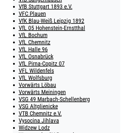
VfB Stuttgart 1893 e.V.
VFC Plauen
VfK Blau-Weiß Leipzig 1892
VfL 05 Hohenstein-Ernstthal
VfL Bochum
VfL Chemnitz
VfL Halle 96
VfL Osnabrück
VfL Pirna-Copitz 07
VFL Wildenfels
VfL Wolfsburg
Vorwärts Löbau
Vorwärts Meiningen
VSG 49 Marbach-Schellenberg
VSG Altglienicke
VTB Chemnitz e.V.
Vysocina Jihlava
Widzew Lodz