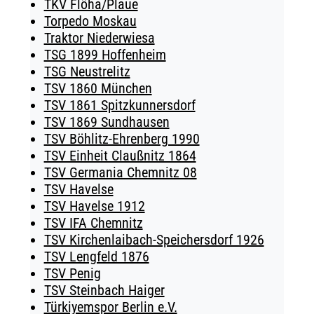
TKV Flöha/Plaue
Torpedo Moskau
Traktor Niederwiesa
TSG 1899 Hoffenheim
TSG Neustrelitz
TSV 1860 München
TSV 1861 Spitzkunnersdorf
TSV 1869 Sundhausen
TSV Böhlitz-Ehrenberg 1990
TSV Einheit Claußnitz 1864
TSV Germania Chemnitz 08
TSV Havelse
TSV Havelse 1912
TSV IFA Chemnitz
TSV Kirchenlaibach-Speichersdorf 1926
TSV Lengfeld 1876
TSV Penig
TSV Steinbach Haiger
Türkiyemspor Berlin e.V.