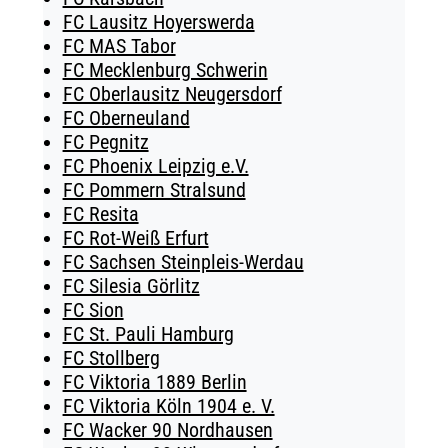
FC Lausitz Hoyerswerda
FC MAS Tabor
FC Mecklenburg Schwerin
FC Oberlausitz Neugersdorf
FC Oberneuland
FC Pegnitz
FC Phoenix Leipzig e.V.
FC Pommern Stralsund
FC Resita
FC Rot-Weiß Erfurt
FC Sachsen Steinpleis-Werdau
FC Silesia Görlitz
FC Sion
FC St. Pauli Hamburg
FC Stollberg
FC Viktoria 1889 Berlin
FC Viktoria Köln 1904 e. V.
FC Wacker 90 Nordhausen