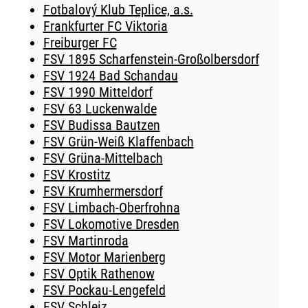
Fotbalový Klub Teplice, a.s.
Frankfurter FC Viktoria
Freiburger FC
FSV 1895 Scharfenstein-Großolbersdorf
FSV 1924 Bad Schandau
FSV 1990 Mitteldorf
FSV 63 Luckenwalde
FSV Budissa Bautzen
FSV Grün-Weiß Klaffenbach
FSV Grüna-Mittelbach
FSV Krostitz
FSV Krumhermersdorf
FSV Limbach-Oberfrohna
FSV Lokomotive Dresden
FSV Martinroda
FSV Motor Marienberg
FSV Optik Rathenow
FSV Pockau-Lengefeld
FSV Schleiz