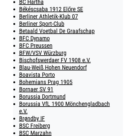
BC Hartha
Békéscsaba 1912 Előre SE
Berliner Athletik-Klub 07
Berliner Sport-Club
Betaald Voetbal De Graafschap
BFC Dynamo
BFC Preussen
BFW/VSV Würzburg
Bischofswerdaer FV 1908 e.V.
Blau-Weiß Hohen Neuendorf
Boavista Porto
Bohemians Prag 1905
Bornaer SV 91
Borussia Dortmund
Borussia VfL 1900 Mönchengladbach
e.V.
Brøndby IF
BSC Freiberg
BSC Marzahn