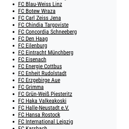
FC Blau-Weiss Linz
FC Botew Wraza
FC Carl Zeiss Jena
FC Chindia Targoviste
FC Concordia Schneeberg
FC Den Haag
FC Eilenburg
FC Eintracht Münchberg
FC Eisenach
FC Energie Cottbus
FC Enheit Rudolstadt
FC Erzgebirge Aue
FC Grimma
FC Grün-Weiß Piesteritz
FC Haka Valkeakoski
FC Halle-Neustadt e.V.
FC Hansa Rostock
FC International Leipzig
FC Karsbach