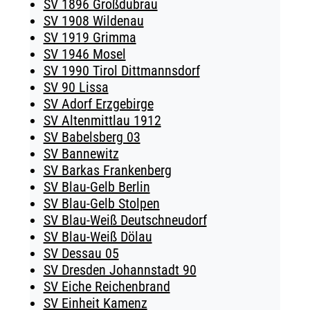
SV 1896 Großdubrau
SV 1908 Wildenau
SV 1919 Grimma
SV 1946 Mosel
SV 1990 Tirol Dittmannsdorf
SV 90 Lissa
SV Adorf Erzgebirge
SV Altenmittlau 1912
SV Babelsberg 03
SV Bannewitz
SV Barkas Frankenberg
SV Blau-Gelb Berlin
SV Blau-Gelb Stolpen
SV Blau-Weiß Deutschneudorf
SV Blau-Weiß Dölau
SV Dessau 05
SV Dresden Johannstadt 90
SV Eiche Reichenbrand
SV Einheit Kamenz