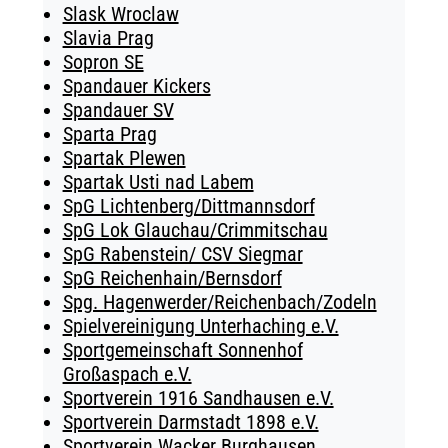
Slask Wroclaw
Slavia Prag
Sopron SE
Spandauer Kickers
Spandauer SV
Sparta Prag
Spartak Plewen
Spartak Usti nad Labem
SpG Lichtenberg/Dittmannsdorf
SpG Lok Glauchau/Crimmitschau
SpG Rabenstein/ CSV Siegmar
SpG Reichenhain/Bernsdorf
Spg. Hagenwerder/Reichenbach/Zodeln
Spielvereinigung Unterhaching e.V.
Sportgemeinschaft Sonnenhof
Großaspach e.V.
Sportverein 1916 Sandhausen e.V.
Sportverein Darmstadt 1898 e.V.
Sportverein Wacker Burghausen