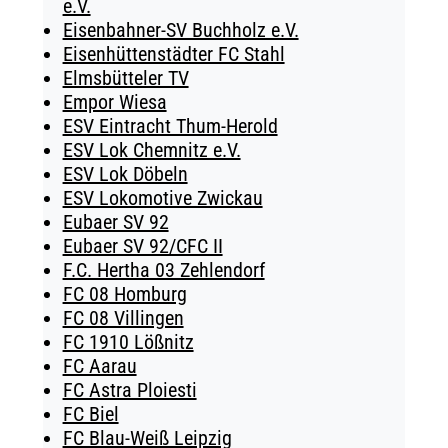
e.V.
Eisenbahner-SV Buchholz e.V.
Eisenhüttenstädter FC Stahl
Elmsbütteler TV
Empor Wiesa
ESV Eintracht Thum-Herold
ESV Lok Chemnitz e.V.
ESV Lok Döbeln
ESV Lokomotive Zwickau
Eubaer SV 92
Eubaer SV 92/CFC II
F.C. Hertha 03 Zehlendorf
FC 08 Homburg
FC 08 Villingen
FC 1910 Lößnitz
FC Aarau
FC Astra Ploiesti
FC Biel
FC Blau-Weiß Leipzig