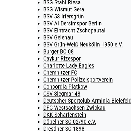
BSG Stahl Riesa
BSG Wismut Gera
BSV 53 Irfersgrün
BSV Al Dersimspor Berlin
BSV Eintracht Zschopautal
BSV Gelenau
BSV Grün-Weiß Neukölln 1950 e.V.
Burger BC 08
Çaykur Rizespor
Charlotte Lady Eagles
Chemnitzer FC
Chemnitzer Polizeisportverein
Concordia Piatkow
CSV Siegmar 48
Deutscher Sportclub Arminia Bielefeld
DFC Westsachsen Zwickau
DKK Scharfenstein
Döbelner SC 02/90 e.V.
Dresdner SC 1898