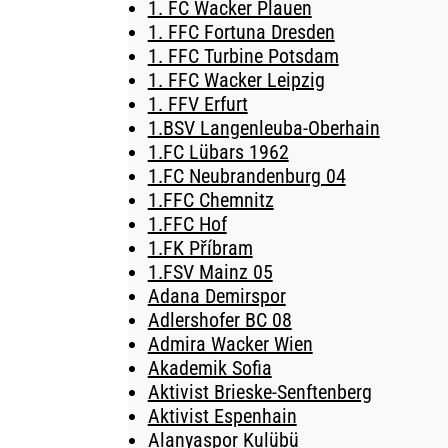
1. FC Wacker Plauen
1. FFC Fortuna Dresden
1. FFC Turbine Potsdam
1. FFC Wacker Leipzig
1. FFV Erfurt
1.BSV Langenleuba-Oberhain
1.FC Lübars 1962
1.FC Neubrandenburg 04
1.FFC Chemnitz
1.FFC Hof
1.FK Příbram
1.FSV Mainz 05
Adana Demirspor
Adlershofer BC 08
Admira Wacker Wien
Akademik Sofia
Aktivist Brieske-Senftenberg
Aktivist Espenhain
Alanyaspor Kulübü