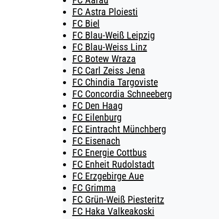
FC Aarau
FC Astra Ploiesti
FC Biel
FC Blau-Weiß Leipzig
FC Blau-Weiss Linz
FC Botew Wraza
FC Carl Zeiss Jena
FC Chindia Targoviste
FC Concordia Schneeberg
FC Den Haag
FC Eilenburg
FC Eintracht Münchberg
FC Eisenach
FC Energie Cottbus
FC Enheit Rudolstadt
FC Erzgebirge Aue
FC Grimma
FC Grün-Weiß Piesteritz
FC Haka Valkeakoski