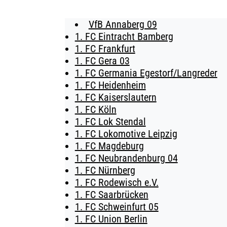
VfB Annaberg 09
BUSINESS
1. FC Eintracht Bamberg
1. FC Frankfurt
SÜDKURVE
1. FC Gera 03
1. FC Germania Egestorf/Langreder
TICKETING
1. FC Heidenheim
1. FC Kaiserslautern
1. FC Köln
1. FC Lok Stendal
1. FC Lokomotive Leipzig
1. FC Magdeburg
1. FC Neubrandenburg 04
1. FC Nürnberg
1. FC Rodewisch e.V.
1. FC Saarbrücken
1. FC Schweinfurt 05
1. FC Union Berlin