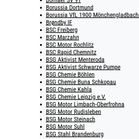
Bornaer SV 91
Borussia Dortmund
Borussia VfL 1900 Mönchengladbach 
Brøndby IF
BSC Freiberg
BSC Marzahn
BSC Motor Rochlitz
BSC Rapid Chemnitz
BSG Aktivist Menteroda
BSG Aktivist Schwarze Pumpe
BSG Chemie Böhlen
BSG Chemie Buna Schkopau
BSG Chemie Kahla
BSG Chemie Leipzig e.V.
BSG Motor Limbach-Oberfrohna
BSG Motor Rudisleben
BSG Motor Steinach
BSG Motor Suhl
BSG Stahl Brandenburg