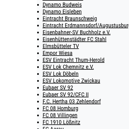
Dynamo Budweis
Dynamo Eisleben
Eintracht Braunschweig
Eintracht Erdmannsdorf/Augustusburg
Eisenbahner-SV Buchholz e.V.
Eisenhüttenstädter FC Stahl
Elmsbütteler TV
Empor Wiesa
ESV Eintracht Thum-Herold
ESV Lok Chemnitz e.V.
ESV Lok Döbeln
ESV Lokomotive Zwickau
Eubaer SV 92
Eubaer SV 92/CFC II
F.C. Hertha 03 Zehlendorf
FC 08 Homburg
FC 08 Villingen
FC 1910 Lößnitz