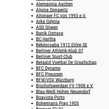
Alemannia Aachen
Alpina Donawitz
Altonaer FC von 1993 e.V.
Arka Gdynia
ASD Sliwen
Banik Ostrava
BC Hartha
Békéscsaba 1912 Előre SE
Berliner Athletik-Klub 07
Berliner Sport-Club
Betaald Voetbal De Graafschap
BFC Dynamo
BFC Preussen
BFW/VSV Würzburg
Bischofswerdaer FV 1908 e.V.
Blau-Weiß Hohen Neuendorf
Boavista Porto
Bohemians Prag 1905