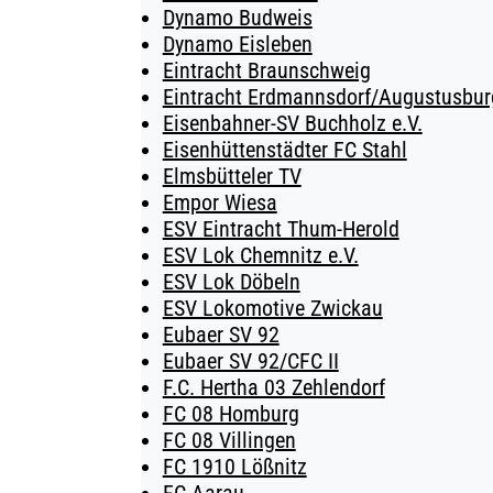
Dynamo Budweis
Dynamo Eisleben
Eintracht Braunschweig
Eintracht Erdmannsdorf/Augustusburg
Eisenbahner-SV Buchholz e.V.
Eisenhüttenstädter FC Stahl
Elmsbütteler TV
Empor Wiesa
ESV Eintracht Thum-Herold
ESV Lok Chemnitz e.V.
ESV Lok Döbeln
ESV Lokomotive Zwickau
Eubaer SV 92
Eubaer SV 92/CFC II
F.C. Hertha 03 Zehlendorf
FC 08 Homburg
FC 08 Villingen
FC 1910 Lößnitz