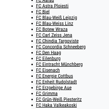
FC Aarau
FC Astra Ploiesti
FC Biel
FC Blau-Weiß Leipzig
FC Blau-Weiss Linz
FC Botew Wraza
FC Carl Zeiss Jena
FC Chindia Targoviste
FC Concordia Schneeberg
FC Den Haag
FC Eilenburg
FC Eintracht Münchberg
FC Eisenach
FC Energie Cottbus
FC Enheit Rudolstadt
FC Erzgebirge Aue
FC Grimma
FC Grün-Weiß Piesteritz
FC Haka Valkeakoski