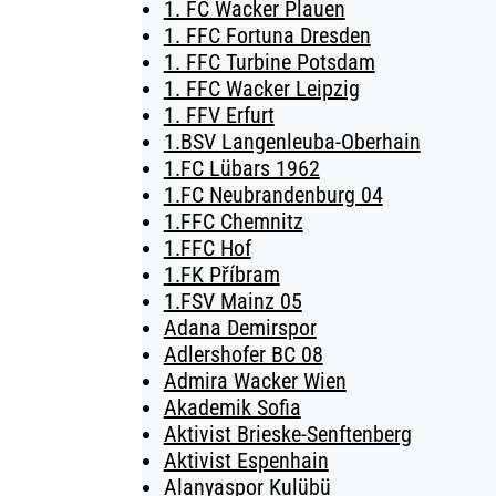
1. FC Wacker Plauen
1. FFC Fortuna Dresden
1. FFC Turbine Potsdam
1. FFC Wacker Leipzig
1. FFV Erfurt
1.BSV Langenleuba-Oberhain
1.FC Lübars 1962
1.FC Neubrandenburg 04
1.FFC Chemnitz
1.FFC Hof
1.FK Příbram
1.FSV Mainz 05
Adana Demirspor
Adlershofer BC 08
Admira Wacker Wien
Akademik Sofia
Aktivist Brieske-Senftenberg
Aktivist Espenhain
Alanyaspor Kulübü