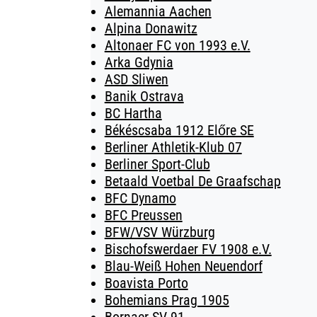
Alemannia Aachen
Alpina Donawitz
Altonaer FC von 1993 e.V.
Arka Gdynia
ASD Sliwen
Banik Ostrava
BC Hartha
Békéscsaba 1912 Előre SE
Berliner Athletik-Klub 07
Berliner Sport-Club
Betaald Voetbal De Graafschap
BFC Dynamo
BFC Preussen
BFW/VSV Würzburg
Bischofswerdaer FV 1908 e.V.
Blau-Weiß Hohen Neuendorf
Boavista Porto
Bohemians Prag 1905