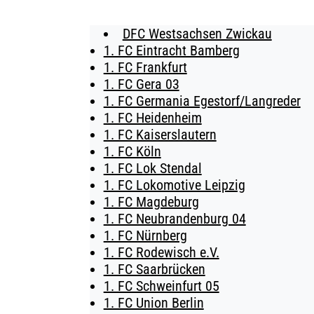
DFC Westsachsen Zwickau
BUSINESS
1. FC Eintracht Bamberg
1. FC Frankfurt
SÜDKURVE
1. FC Gera 03
1. FC Germania Egestorf/Langreder
TICKETING
1. FC Heidenheim
1. FC Kaiserslautern
1. FC Köln
1. FC Lok Stendal
1. FC Lokomotive Leipzig
1. FC Magdeburg
1. FC Neubrandenburg 04
1. FC Nürnberg
1. FC Rodewisch e.V.
1. FC Saarbrücken
1. FC Schweinfurt 05
1. FC Union Berlin