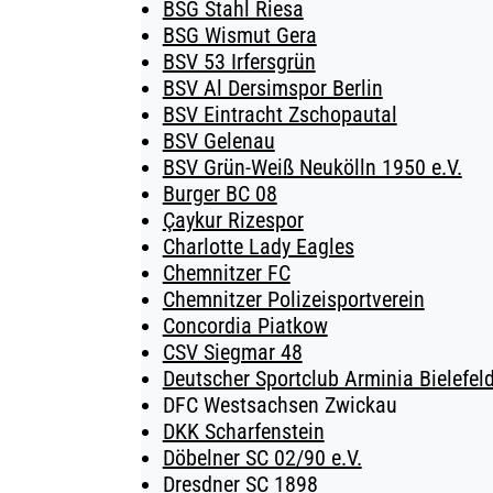
BSG Stahl Riesa
BSG Wismut Gera
BSV 53 Irfersgrün
BSV Al Dersimspor Berlin
BSV Eintracht Zschopautal
BSV Gelenau
BSV Grün-Weiß Neukölln 1950 e.V.
Burger BC 08
Çaykur Rizespor
Charlotte Lady Eagles
Chemnitzer FC
Chemnitzer Polizeisportverein
Concordia Piatkow
CSV Siegmar 48
Deutscher Sportclub Arminia Bielefeld
DFC Westsachsen Zwickau
DKK Scharfenstein
Döbelner SC 02/90 e.V.
Dresdner SC 1898