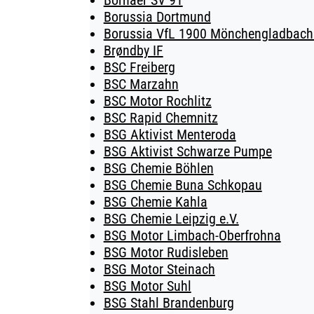
Bornaer SV 91
Borussia Dortmund
Borussia VfL 1900 Mönchengladbach 
Brøndby IF
BSC Freiberg
BSC Marzahn
BSC Motor Rochlitz
BSC Rapid Chemnitz
BSG Aktivist Menteroda
BSG Aktivist Schwarze Pumpe
BSG Chemie Böhlen
BSG Chemie Buna Schkopau
BSG Chemie Kahla
BSG Chemie Leipzig e.V.
BSG Motor Limbach-Oberfrohna
BSG Motor Rudisleben
BSG Motor Steinach
BSG Motor Suhl
BSG Stahl Brandenburg