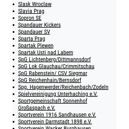
Slask Wroclaw
Slavia Prag
Sopron SE
Spandauer Kickers
Spandauer SV
Sparta Prag
Spartak Plewen
Spartak Usti nad Labem
SpG Lichtenberg/Dittmannsdorf
SpG Lok Glauchau/Crimmitschau
SpG Rabenstein/ CSV Siegmar
SpG Reichenhain/Bernsdorf
Spg. Hagenwerder/Reichenbach/Zodeln
Spielvereinigung Unterhaching e.V.
Sportgemeinschaft Sonnenhof
Großaspach e.V.
Sportverein 1916 Sandhausen e.V.
Sportverein Darmstadt 1898 e.V.
Sportverein Wacker Burghausen