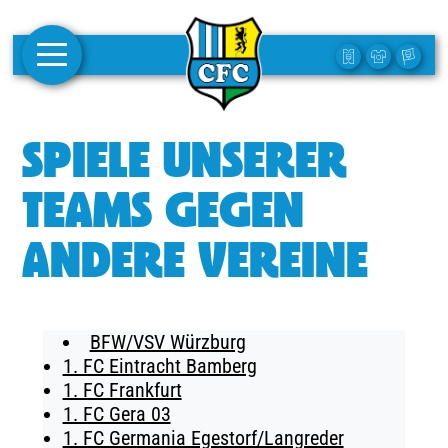
AKTUELLES
SPIELE UNSERER
1. MANNSCHAFT
TEAMS GEGEN
FRAUEN
ANDERE VEREINE
CAMPUS
CLUB
BFW/VSV Würzburg
CLUBMITGLIEDSCHAFT
1. FC Eintracht Bamberg
1. FC Frankfurt
BUSINESS
1. FC Gera 03
SÜDKURVE
1. FC Germania Egestorf/Langreder