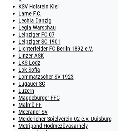
KSV Holstein Kiel
Larne F.C.
Lechia Danzig
Legia Warschau
Leipziger FC 07
Leipziger SC 1901
Lichterfelder FC Berlin 1892 e.V.
Linzer ASK
LKS Lodz
Lok Sofia
Lommatzscher SV 1923
Lugauer SC
Luzern
Magdeburger FFC
Malmö FF
Meeraner SV
Meidericher Spielverein 02 e.V. Duisburg
Metripond Hodmezövasarhely