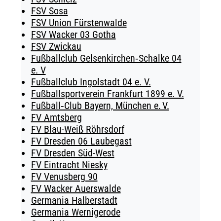
FSV Sosa
FSV Union Fürstenwalde
FSV Wacker 03 Gotha
FSV Zwickau
Fußballclub Gelsenkirchen‑Schalke 04
e. V
Fußballclub Ingolstadt 04 e. V.
Fußballsportverein Frankfurt 1899 e. V.
Fußball‑Club Bayern, München e. V.
FV Amtsberg
FV Blau-Weiß Röhrsdorf
FV Dresden 06 Laubegast
FV Dresden Süd-West
FV Eintracht Niesky
FV Venusberg 90
FV Wacker Auerswalde
Germania Halberstadt
Germania Wernigerode