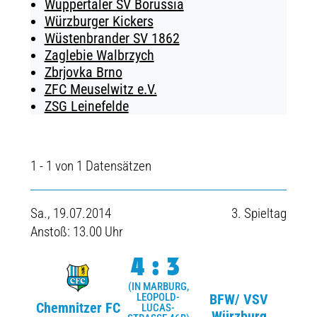
Wuppertaler SV Borussia
Würzburger Kickers
Wüstenbrander SV 1862
Zaglebie Walbrzych
Zbrjovka Brno
ZFC Meuselwitz e.V.
ZSG Leinefelde
1 - 1 von 1 Datensätzen
Sa., 19.07.2014
3. Spieltag
Anstoß: 13.00 Uhr
4:3
(IN MARBURG,
LEOPOLD-
BFW/ VSV
Chemnitzer FC
LUCAS-
Würzburg