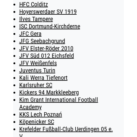
HFC Colditz
Hoyerswerdaer SV 1919
Ilves Tampere
ISC Dortmund-Kirchderne
JFC Gera
JFG Seebachgrund
JFV Elster-Röder 2010
JFV Süd 012 Eichsfeld
JFV Weißenfels
Juventus Turin
Kali Werra Tiefenort
Karlsruher SC
Kickers 94 Markkleeberg
Kim Grant International Football
Academy
KKS Lech Poznań
Köpenicker SC
Krefelder Fußball-Club Uerdingen 05 e.
V.