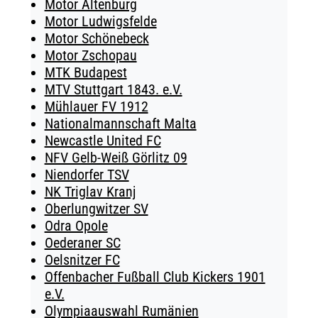
Motor Altenburg
Motor Ludwigsfelde
Motor Schönebeck
Motor Zschopau
MTK Budapest
MTV Stuttgart 1843. e.V.
Mühlauer FV 1912
Nationalmannschaft Malta
Newcastle United FC
NFV Gelb-Weiß Görlitz 09
Niendorfer TSV
NK Triglav Kranj
Oberlungwitzer SV
Odra Opole
Oederaner SC
Oelsnitzer FC
Offenbacher Fußball Club Kickers 1901
e.V.
Olympiaauswahl Rumänien