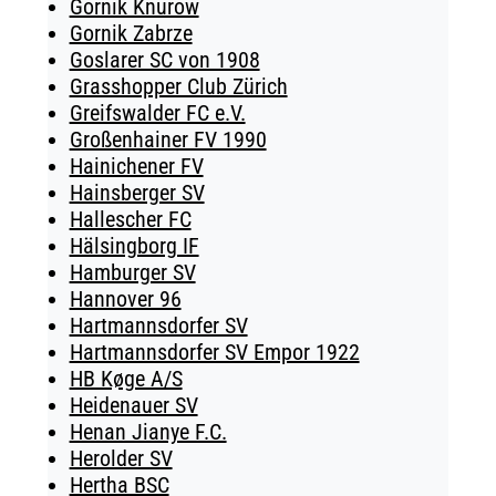
Gornik Knurow
Gornik Zabrze
Goslarer SC von 1908
Grasshopper Club Zürich
Greifswalder FC e.V.
Großenhainer FV 1990
Hainichener FV
Hainsberger SV
Hallescher FC
Hälsingborg IF
Hamburger SV
Hannover 96
Hartmannsdorfer SV
Hartmannsdorfer SV Empor 1922
HB Køge A/S
Heidenauer SV
Henan Jianye F.C.
Herolder SV
Hertha BSC