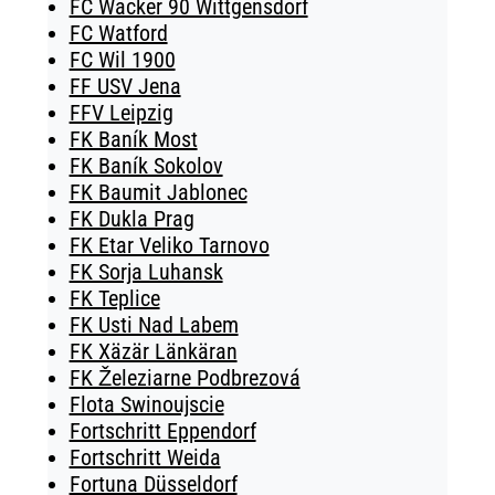
FC Wacker 90 Wittgensdorf
FC Watford
FC Wil 1900
FF USV Jena
FFV Leipzig
FK Baník Most
FK Baník Sokolov
FK Baumit Jablonec
FK Dukla Prag
FK Etar Veliko Tarnovo
FK Sorja Luhansk
FK Teplice
FK Usti Nad Labem
FK Xäzär Länkäran
FK Železiarne Podbrezová
Flota Swinoujscie
Fortschritt Eppendorf
Fortschritt Weida
Fortuna Düsseldorf