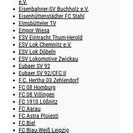
e.V.
Eisenbahner-SV Buchholz e.V.
Eisenhüttenstädter FC Stahl
Elmsbütteler TV
Empor Wiesa
ESV Eintracht Thum-Herold
ESV Lok Chemnitz e.V.
ESV Lok Döbeln
ESV Lokomotive Zwickau
Eubaer SV 92
Eubaer SV 92/CFC II
F.C. Hertha 03 Zehlendorf
FC 08 Homburg
FC 08 Villingen
FC 1910 Lößnitz
FC Aarau
FC Astra Ploiesti
FC Biel
FC Blau-Weiß Leipzig