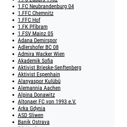
1.FC Neubrandenburg 04
1.FFC Chemnitz
1.FFC Hof
1.FK Příbram
1.FSV Mainz 05
Adana Demirspor
Adlershofer BC 08
Admira Wacker Wien
Akademik Sofia
Aktivist Brieske-Senftenberg
Aktivist Espenhain
Alanyaspor Kulübü
Alemannia Aachen
Alpina Donawitz
Altonaer FC von 1993 e.V.
Arka Gdynia
ASD Sliwen
Banik Ostrava