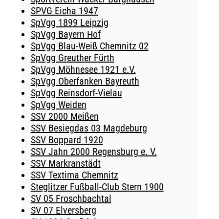
SPVG Eicha 1947
SpVgg 1899 Leipzig
SpVgg Bayern Hof
SpVgg Blau-Weiß Chemnitz 02
SpVgg Greuther Fürth
SpVgg Möhnesee 1921 e.V.
SpVgg Oberfanken Bayreuth
SpVgg Reinsdorf-Vielau
SpVgg Weiden
SSV 2000 Meißen
SSV Besiegdas 03 Magdeburg
SSV Boppard 1920
SSV Jahn 2000 Regensburg e. V.
SSV Markranstädt
SSV Textima Chemnitz
Steglitzer Fußball-Club Stern 1900
SV 05 Froschbachtal
SV 07 Elversberg