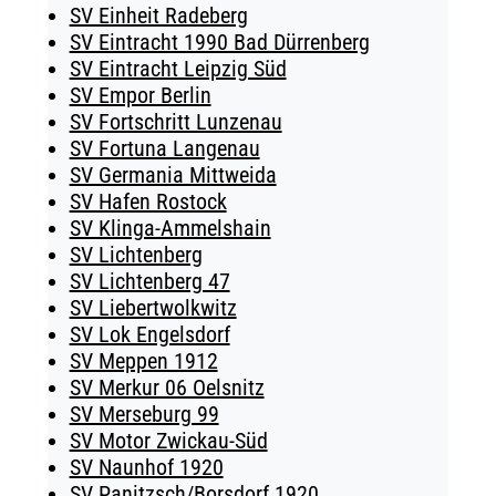
SV Einheit Radeberg
SV Eintracht 1990 Bad Dürrenberg
SV Eintracht Leipzig Süd
SV Empor Berlin
SV Fortschritt Lunzenau
SV Fortuna Langenau
SV Germania Mittweida
SV Hafen Rostock
SV Klinga-Ammelshain
SV Lichtenberg
SV Lichtenberg 47
SV Liebertwolkwitz
SV Lok Engelsdorf
SV Meppen 1912
SV Merkur 06 Oelsnitz
SV Merseburg 99
SV Motor Zwickau-Süd
SV Naunhof 1920
SV Panitzsch/​Borsdorf 1920