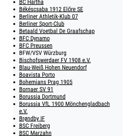
BC Hartha
Békéscsaba 1912 Előre SE
Berliner Athletik-Klub 07
Berliner Sport-Club
Betaald Voetbal De Graafschap
BFC Dynamo
BFC Preussen
BFW/VSV Würzburg
Bischofswerdaer FV 1908 e.V.
Blau-Weiß Hohen Neuendorf
Boavista Porto
Bohemians Prag 1905
Bornaer SV 91
Borussia Dortmund
Borussia VfL 1900 Mönchengladbach
e.V.
Brøndby IF
BSC Freiberg
BSC Marzahn