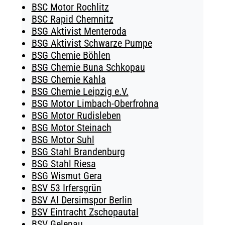
BSC Motor Rochlitz
BSC Rapid Chemnitz
BSG Aktivist Menteroda
BSG Aktivist Schwarze Pumpe
BSG Chemie Böhlen
BSG Chemie Buna Schkopau
BSG Chemie Kahla
BSG Chemie Leipzig e.V.
BSG Motor Limbach-Oberfrohna
BSG Motor Rudisleben
BSG Motor Steinach
BSG Motor Suhl
BSG Stahl Brandenburg
BSG Stahl Riesa
BSG Wismut Gera
BSV 53 Irfersgrün
BSV Al Dersimspor Berlin
BSV Eintracht Zschopautal
BSV Gelenau