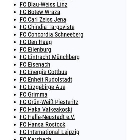
FC Blau-Weiss Linz
FC Botew Wraza
FC Carl Zeiss Jena
FC Chindia Targoviste
FC Concordia Schneeberg
FC Den Haag
FC Eilenburg
FC Eintracht Münchberg
FC Eisenach
FC Energie Cottbus
FC Enheit Rudolstadt
FC Erzgebirge Aue
FC Grimma
FC Grün-Weiß Piesteritz
FC Haka Valkeakoski
FC Halle-Neustadt e.V.
FC Hansa Rostock
FC International Leipzig
FC Karsbach