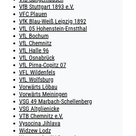
VfB Stuttgart 1893 e.V.
VFC Plauen
VfK Blau-Weiß Leipzig 1892
VfL 05 Hohenstein-Ernstthal
VfL Bochum
VfL Chemnitz
VfL Halle 96
VfL Osnabrück
VfL Pirna-Copitz 07
VFL Wildenfels
VfL Wolfsburg
Vorwärts Löbau
Vorwärts Meiningen
VSG 49 Marbach-Schellenberg
VSG Altglienicke
VTB Chemnitz e.V.
Vysocina Jihlava
Widzew Lodz