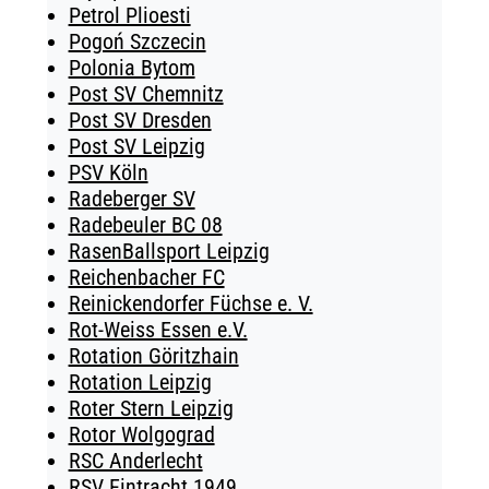
Petrol Plioesti
Pogoń Szczecin
Polonia Bytom
Post SV Chemnitz
Post SV Dresden
Post SV Leipzig
PSV Köln
Radeberger SV
Radebeuler BC 08
RasenBallsport Leipzig
Reichenbacher FC
Reinickendorfer Füchse e. V.
Rot-Weiss Essen e.V.
Rotation Göritzhain
Rotation Leipzig
Roter Stern Leipzig
Rotor Wolgograd
RSC Anderlecht
RSV Eintracht 1949