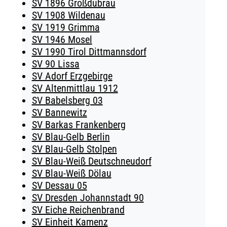
SV 1896 Großdubrau
SV 1908 Wildenau
SV 1919 Grimma
SV 1946 Mosel
SV 1990 Tirol Dittmannsdorf
SV 90 Lissa
SV Adorf Erzgebirge
SV Altenmittlau 1912
SV Babelsberg 03
SV Bannewitz
SV Barkas Frankenberg
SV Blau-Gelb Berlin
SV Blau-Gelb Stolpen
SV Blau-Weiß Deutschneudorf
SV Blau-Weiß Dölau
SV Dessau 05
SV Dresden Johannstadt 90
SV Eiche Reichenbrand
SV Einheit Kamenz