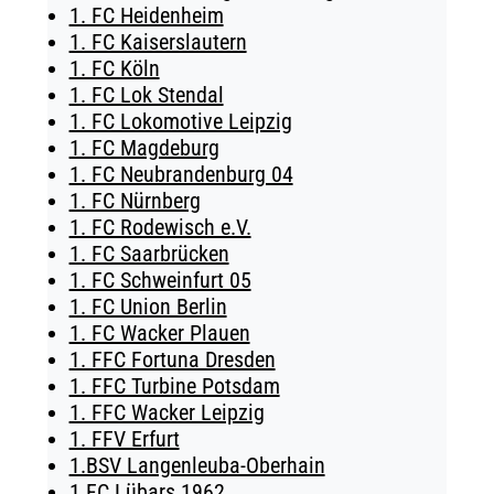
1. FC Heidenheim
TICKETING
1. FC Kaiserslautern
1. FC Köln
1. FC Lok Stendal
1. FC Lokomotive Leipzig
1. FC Magdeburg
1. FC Neubrandenburg 04
1. FC Nürnberg
1. FC Rodewisch e.V.
1. FC Saarbrücken
1. FC Schweinfurt 05
1. FC Union Berlin
1. FC Wacker Plauen
1. FFC Fortuna Dresden
1. FFC Turbine Potsdam
1. FFC Wacker Leipzig
1. FFV Erfurt
1.BSV Langenleuba-Oberhain
1.FC Lübars 1962