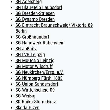
SG Adelsberg
SG Blau-Gelb Laubsdorf
SG Dresden-Striesen
SG Dynamo Dresden
SG Eintracht Braunschweig/ Viktoria 89
Berlin
SG Großnaundorf
SG Handwerk Rabenstein
SG Jößnitz
SG LVB Leipzig
SG MoGoNo Leipzig
SG Motor Wilsdruff
SG Neukirchen/Erzg. e.V.
SG Nürnberg Fürth 1883
SG Union Sandersdorf
SG Wattenscheid 09
SG Weißig
SK Raika Sturm Graz
Skoda Plzen