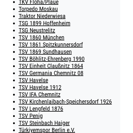
TKV Flöha/Plaue
Torpedo Moskau
Traktor Niederwiesa
TSG 1899 Hoffenheim
TSG Neustrelitz
TSV 1860 München
TSV 1861 Spitzkunnersdorf
TSV 1869 Sundhausen
TSV Böhlitz-Ehrenberg 1990
TSV Einheit Claußnitz 1864
TSV Germania Chemnitz 08
TSV Havelse
TSV Havelse 1912
TSV IFA Chemnitz
TSV Kirchenlaibach-Speichersdorf 1926
TSV Lengfeld 1876
TSV Penig
TSV Steinbach Haiger
Türkiyemspor Berlin e.V.