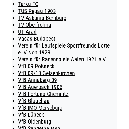
Turku FC
TUS Pegau 1903
TV Askania Bernburg
TV Oberfrohna
UT Arad
Vasas Budapest
Verein für Laufspiele Sportfreunde Lotte
e. V. von 1929
Verein für Rasenspiele Aalen 1921 e.V.
VfB 09 Pößneck
VfB 09/13 Gelsenkirchen
VfB Annaberg 09
VfB Auerbach 1906
VfB Fortuna Chemnitz
VfB Glauchau
VfB IMO Merseburg
VfB Lübeck
VfB Oldenburg
VfB Sangerhausen