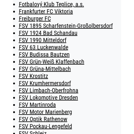
Fotbalový Klub Teplice, a.s.
Frankfurter FC Viktoria
Freiburger FC
FSV 1895 Scharfenstein-Großolbersdorf
FSV 1924 Bad Schandau
FSV 1990 Mitteldorf
FSV 63 Luckenwalde
FSV Budissa Bautzen
FSV Grün-Weiß Klaffenbach
FSV Grüna-Mittelbach
FSV Krostitz
FSV Krumhermersdorf
FSV Limbach-Oberfrohna
FSV Lokomotive Dresden
FSV Martinroda
FSV Motor Marienberg
FSV Optik Rathenow
FSV Pockau-Lengefeld
FSV Schleiz