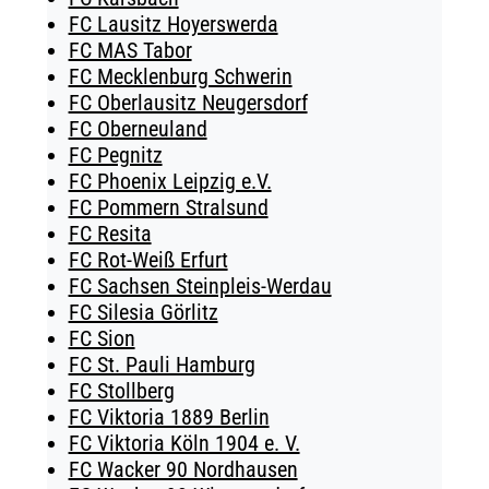
FC Lausitz Hoyerswerda
FC MAS Tabor
FC Mecklenburg Schwerin
FC Oberlausitz Neugersdorf
FC Oberneuland
FC Pegnitz
FC Phoenix Leipzig e.V.
FC Pommern Stralsund
FC Resita
FC Rot-Weiß Erfurt
FC Sachsen Steinpleis-Werdau
FC Silesia Görlitz
FC Sion
FC St. Pauli Hamburg
FC Stollberg
FC Viktoria 1889 Berlin
FC Viktoria Köln 1904 e. V.
FC Wacker 90 Nordhausen