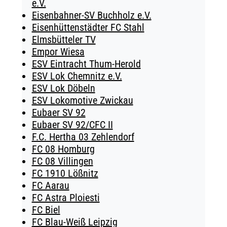
e.V.
Eisenbahner-SV Buchholz e.V.
Eisenhüttenstädter FC Stahl
Elmsbütteler TV
Empor Wiesa
ESV Eintracht Thum-Herold
ESV Lok Chemnitz e.V.
ESV Lok Döbeln
ESV Lokomotive Zwickau
Eubaer SV 92
Eubaer SV 92/CFC II
F.C. Hertha 03 Zehlendorf
FC 08 Homburg
FC 08 Villingen
FC 1910 Lößnitz
FC Aarau
FC Astra Ploiesti
FC Biel
FC Blau-Weiß Leipzig