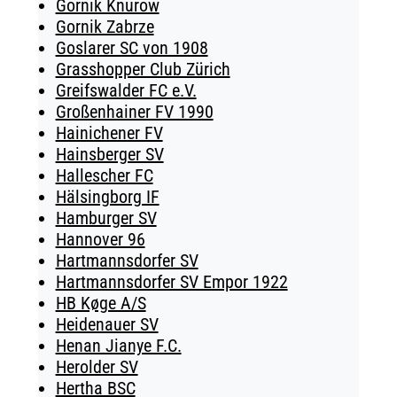
Gornik Knurow
Gornik Zabrze
Goslarer SC von 1908
Grasshopper Club Zürich
Greifswalder FC e.V.
Großenhainer FV 1990
Hainichener FV
Hainsberger SV
Hallescher FC
Hälsingborg IF
Hamburger SV
Hannover 96
Hartmannsdorfer SV
Hartmannsdorfer SV Empor 1922
HB Køge A/S
Heidenauer SV
Henan Jianye F.C.
Herolder SV
Hertha BSC