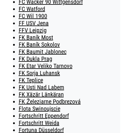
FC Wacker 90 Wittgensdorf
FC Watford
FC Wil 1900
FF USV Jena
FFV Leipzig
FK Baník Most
FK Baník Sokolov
FK Baumit Jablonec
FK Dukla Prag
FK Etar Veliko Tarnovo
FK Sorja Luhansk
FK Teplice
FK Usti Nad Labem
FK Xäzär Länkäran
FK Železiarne Podbrezová
Flota Swinoujscie
Fortschritt Eppendorf
Fortschritt Weida
Fortuna Düsseldorf