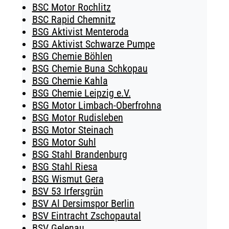
BSC Motor Rochlitz
BSC Rapid Chemnitz
BSG Aktivist Menteroda
BSG Aktivist Schwarze Pumpe
BSG Chemie Böhlen
BSG Chemie Buna Schkopau
BSG Chemie Kahla
BSG Chemie Leipzig e.V.
BSG Motor Limbach-Oberfrohna
BSG Motor Rudisleben
BSG Motor Steinach
BSG Motor Suhl
BSG Stahl Brandenburg
BSG Stahl Riesa
BSG Wismut Gera
BSV 53 Irfersgrün
BSV Al Dersimspor Berlin
BSV Eintracht Zschopautal
BSV Gelenau