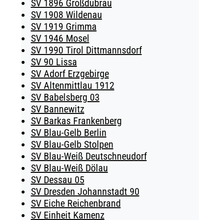
SV 1896 Großdubrau
SV 1908 Wildenau
SV 1919 Grimma
SV 1946 Mosel
SV 1990 Tirol Dittmannsdorf
SV 90 Lissa
SV Adorf Erzgebirge
SV Altenmittlau 1912
SV Babelsberg 03
SV Bannewitz
SV Barkas Frankenberg
SV Blau-Gelb Berlin
SV Blau-Gelb Stolpen
SV Blau-Weiß Deutschneudorf
SV Blau-Weiß Dölau
SV Dessau 05
SV Dresden Johannstadt 90
SV Eiche Reichenbrand
SV Einheit Kamenz