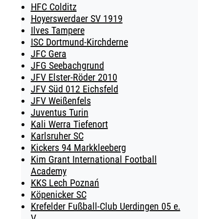
HFC Colditz
Hoyerswerdaer SV 1919
Ilves Tampere
ISC Dortmund-Kirchderne
JFC Gera
JFG Seebachgrund
JFV Elster-Röder 2010
JFV Süd 012 Eichsfeld
JFV Weißenfels
Juventus Turin
Kali Werra Tiefenort
Karlsruher SC
Kickers 94 Markkleeberg
Kim Grant International Football
Academy
KKS Lech Poznań
Köpenicker SC
Krefelder Fußball-Club Uerdingen 05 e.
V.