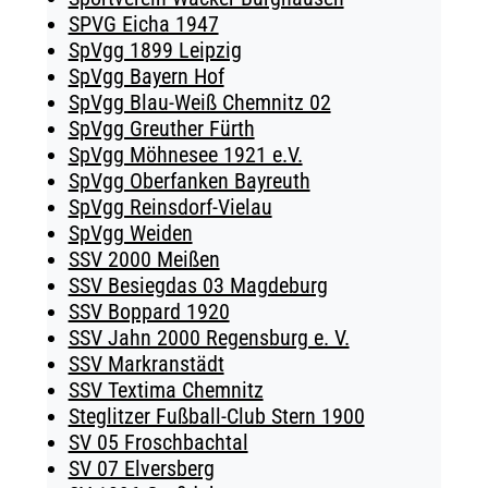
SPVG Eicha 1947
SpVgg 1899 Leipzig
SpVgg Bayern Hof
SpVgg Blau-Weiß Chemnitz 02
SpVgg Greuther Fürth
SpVgg Möhnesee 1921 e.V.
SpVgg Oberfanken Bayreuth
SpVgg Reinsdorf-Vielau
SpVgg Weiden
SSV 2000 Meißen
SSV Besiegdas 03 Magdeburg
SSV Boppard 1920
SSV Jahn 2000 Regensburg e. V.
SSV Markranstädt
SSV Textima Chemnitz
Steglitzer Fußball-Club Stern 1900
SV 05 Froschbachtal
SV 07 Elversberg