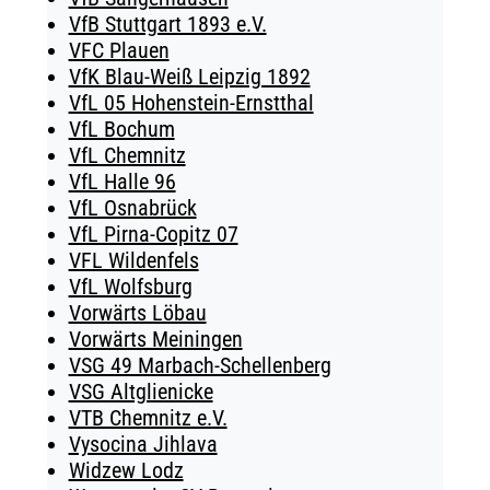
VfB Stuttgart 1893 e.V.
VFC Plauen
VfK Blau-Weiß Leipzig 1892
VfL 05 Hohenstein-Ernstthal
VfL Bochum
VfL Chemnitz
VfL Halle 96
VfL Osnabrück
VfL Pirna-Copitz 07
VFL Wildenfels
VfL Wolfsburg
Vorwärts Löbau
Vorwärts Meiningen
VSG 49 Marbach-Schellenberg
VSG Altglienicke
VTB Chemnitz e.V.
Vysocina Jihlava
Widzew Lodz