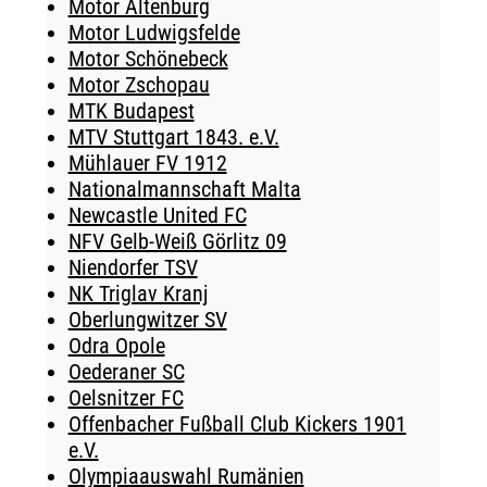
Motor Altenburg
Motor Ludwigsfelde
Motor Schönebeck
Motor Zschopau
MTK Budapest
MTV Stuttgart 1843. e.V.
Mühlauer FV 1912
Nationalmannschaft Malta
Newcastle United FC
NFV Gelb-Weiß Görlitz 09
Niendorfer TSV
NK Triglav Kranj
Oberlungwitzer SV
Odra Opole
Oederaner SC
Oelsnitzer FC
Offenbacher Fußball Club Kickers 1901
e.V.
Olympiaauswahl Rumänien