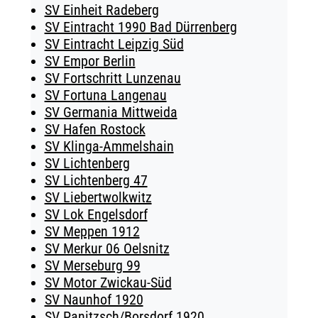
SV Einheit Radeberg
SV Eintracht 1990 Bad Dürrenberg
SV Eintracht Leipzig Süd
SV Empor Berlin
SV Fortschritt Lunzenau
SV Fortuna Langenau
SV Germania Mittweida
SV Hafen Rostock
SV Klinga-Ammelshain
SV Lichtenberg
SV Lichtenberg 47
SV Liebertwolkwitz
SV Lok Engelsdorf
SV Meppen 1912
SV Merkur 06 Oelsnitz
SV Merseburg 99
SV Motor Zwickau-Süd
SV Naunhof 1920
SV Panitzsch/​Borsdorf 1920