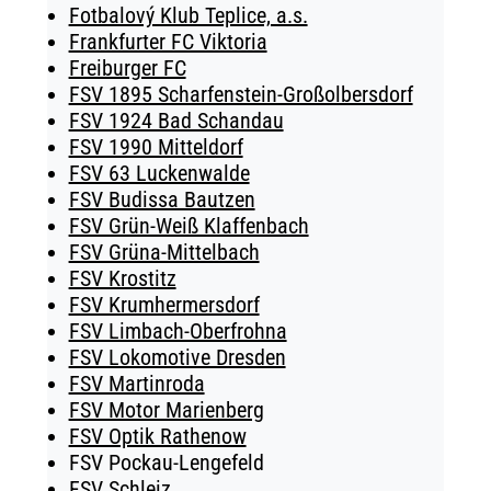
Fotbalový Klub Teplice, a.s.
Frankfurter FC Viktoria
Freiburger FC
FSV 1895 Scharfenstein-Großolbersdorf
FSV 1924 Bad Schandau
FSV 1990 Mitteldorf
FSV 63 Luckenwalde
FSV Budissa Bautzen
FSV Grün-Weiß Klaffenbach
FSV Grüna-Mittelbach
FSV Krostitz
FSV Krumhermersdorf
FSV Limbach-Oberfrohna
FSV Lokomotive Dresden
FSV Martinroda
FSV Motor Marienberg
FSV Optik Rathenow
FSV Pockau-Lengefeld
FSV Schleiz