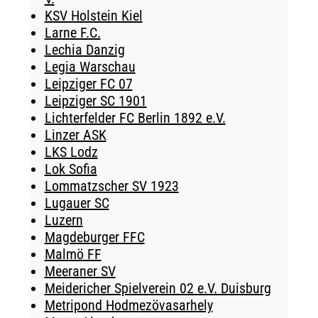
KSV Holstein Kiel
Larne F.C.
Lechia Danzig
Legia Warschau
Leipziger FC 07
Leipziger SC 1901
Lichterfelder FC Berlin 1892 e.V.
Linzer ASK
LKS Lodz
Lok Sofia
Lommatzscher SV 1923
Lugauer SC
Luzern
Magdeburger FFC
Malmö FF
Meeraner SV
Meidericher Spielverein 02 e.V. Duisburg
Metripond Hodmezövasarhely