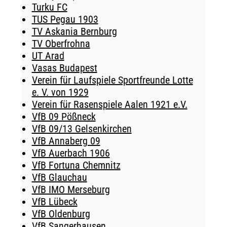
Turku FC
TUS Pegau 1903
TV Askania Bernburg
TV Oberfrohna
UT Arad
Vasas Budapest
Verein für Laufspiele Sportfreunde Lotte
e. V. von 1929
Verein für Rasenspiele Aalen 1921 e.V.
VfB 09 Pößneck
VfB 09/13 Gelsenkirchen
VfB Annaberg 09
VfB Auerbach 1906
VfB Fortuna Chemnitz
VfB Glauchau
VfB IMO Merseburg
VfB Lübeck
VfB Oldenburg
VfB Sangerhausen