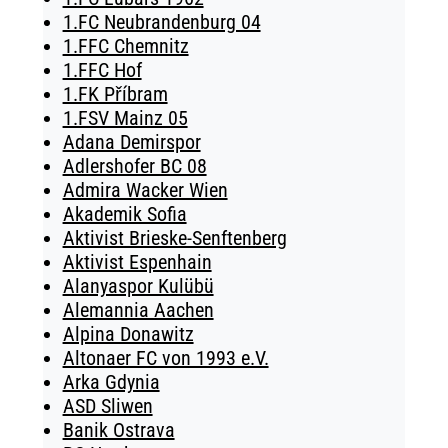
1.FC Neubrandenburg 04
1.FFC Chemnitz
1.FFC Hof
1.FK Příbram
1.FSV Mainz 05
Adana Demirspor
Adlershofer BC 08
Admira Wacker Wien
Akademik Sofia
Aktivist Brieske-Senftenberg
Aktivist Espenhain
Alanyaspor Kulübü
Alemannia Aachen
Alpina Donawitz
Altonaer FC von 1993 e.V.
Arka Gdynia
ASD Sliwen
Banik Ostrava