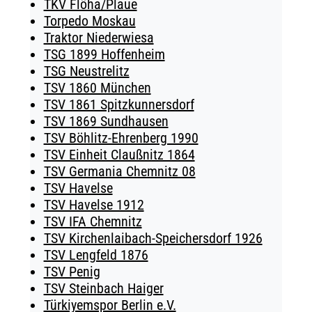
TKV Flöha/Plaue
Torpedo Moskau
Traktor Niederwiesa
TSG 1899 Hoffenheim
TSG Neustrelitz
TSV 1860 München
TSV 1861 Spitzkunnersdorf
TSV 1869 Sundhausen
TSV Böhlitz-Ehrenberg 1990
TSV Einheit Claußnitz 1864
TSV Germania Chemnitz 08
TSV Havelse
TSV Havelse 1912
TSV IFA Chemnitz
TSV Kirchenlaibach-Speichersdorf 1926
TSV Lengfeld 1876
TSV Penig
TSV Steinbach Haiger
Türkiyemspor Berlin e.V.