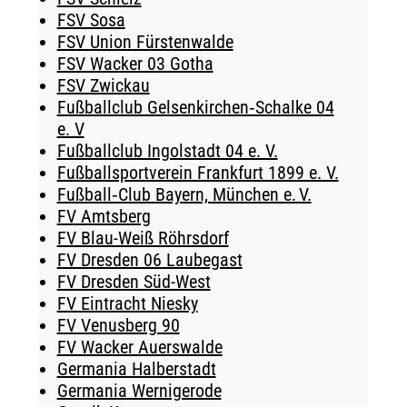
FSV Sosa
FSV Union Fürstenwalde
FSV Wacker 03 Gotha
FSV Zwickau
Fußballclub Gelsenkirchen‑Schalke 04
e. V
Fußballclub Ingolstadt 04 e. V.
Fußballsportverein Frankfurt 1899 e. V.
Fußball‑Club Bayern, München e. V.
FV Amtsberg
FV Blau-Weiß Röhrsdorf
FV Dresden 06 Laubegast
FV Dresden Süd-West
FV Eintracht Niesky
FV Venusberg 90
FV Wacker Auerswalde
Germania Halberstadt
Germania Wernigerode