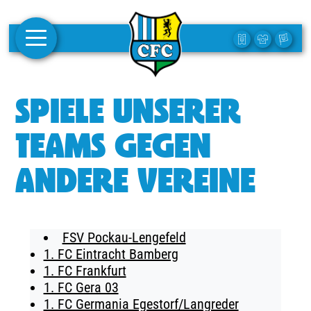
AKTUELLES
SPIELE UNSERER
1. MANNSCHAFT
TEAMS GEGEN
FRAUEN
ANDERE VEREINE
CAMPUS
CLUB
FSV Pockau-Lengefeld
CLUBMITGLIEDSCHAFT
1. FC Eintracht Bamberg
1. FC Frankfurt
BUSINESS
1. FC Gera 03
SÜDKURVE
1. FC Germania Egestorf/Langreder