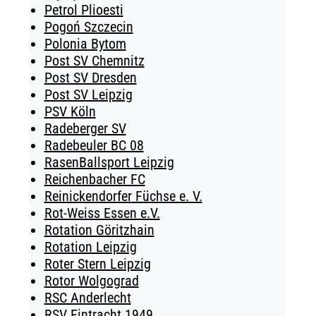
Petrol Plioesti
Pogoń Szczecin
Polonia Bytom
Post SV Chemnitz
Post SV Dresden
Post SV Leipzig
PSV Köln
Radeberger SV
Radebeuler BC 08
RasenBallsport Leipzig
Reichenbacher FC
Reinickendorfer Füchse e. V.
Rot-Weiss Essen e.V.
Rotation Göritzhain
Rotation Leipzig
Roter Stern Leipzig
Rotor Wolgograd
RSC Anderlecht
RSV Eintracht 1949