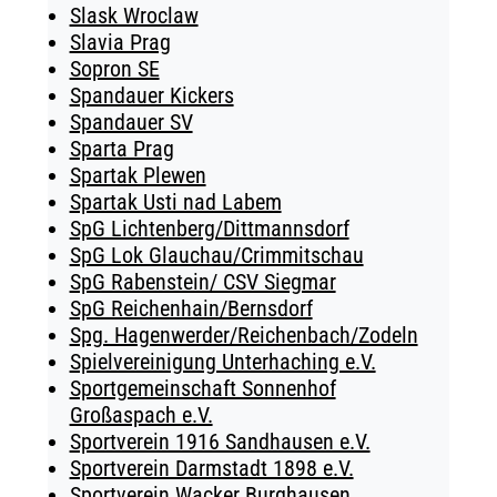
Slask Wroclaw
Slavia Prag
Sopron SE
Spandauer Kickers
Spandauer SV
Sparta Prag
Spartak Plewen
Spartak Usti nad Labem
SpG Lichtenberg/Dittmannsdorf
SpG Lok Glauchau/Crimmitschau
SpG Rabenstein/ CSV Siegmar
SpG Reichenhain/Bernsdorf
Spg. Hagenwerder/Reichenbach/Zodeln
Spielvereinigung Unterhaching e.V.
Sportgemeinschaft Sonnenhof
Großaspach e.V.
Sportverein 1916 Sandhausen e.V.
Sportverein Darmstadt 1898 e.V.
Sportverein Wacker Burghausen