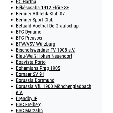
BC Hartha
Békéscsaba 1912 Előre SE
Berliner Athletik-Klub 07
Berliner Sport-Club
Betaald Voetbal De Graafschap
BFC Dynamo
BFC Preussen
BFW/VSV Würzburg
Bischofswerdaer FV 1908 e.V.
Blau-Weiß Hohen Neuendorf
Boavista Porto
Bohemians Prag 1905
Bornaer SV 91
Borussia Dortmund
Borussia VfL 1900 Mönchengladbach
e.V.
Brøndby IF
BSC Freiberg
BSC Marzahn