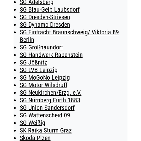
SG Adelsberg
SG Blau-Gelb Laubsdorf
SG Dresden-Striesen
SG Dynamo Dresden
SG Eintracht Braunschweig/ Viktoria 89
Berlin
SG Großnaundorf
SG Handwerk Rabenstein
SG Jößnitz
SG LVB Leipzig
SG MoGoNo Leipzig
SG Motor Wilsdruff
SG Neukirchen/Erzg. e.V.
SG Nürnberg Fürth 1883
SG Union Sandersdorf
SG Wattenscheid 09
SG Weißig
SK Raika Sturm Graz
Skoda Plzen