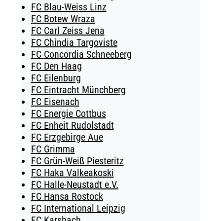
FC Blau-Weiss Linz
FC Botew Wraza
FC Carl Zeiss Jena
FC Chindia Targoviste
FC Concordia Schneeberg
FC Den Haag
FC Eilenburg
FC Eintracht Münchberg
FC Eisenach
FC Energie Cottbus
FC Enheit Rudolstadt
FC Erzgebirge Aue
FC Grimma
FC Grün-Weiß Piesteritz
FC Haka Valkeakoski
FC Halle-Neustadt e.V.
FC Hansa Rostock
FC International Leipzig
FC Karsbach