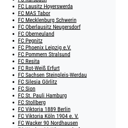
FC Lausitz Hoyerswerda
FC MAS Tabor
FC Mecklenburg Schwerin
FC Oberlausitz Neugersdorf
FC Oberneuland
FC Pegnitz
FC Phoenix Leipzig e.V.
FC Pommern Stralsund
FC Resita
FC Rot-Weiß Erfurt
FC Sachsen Steinpleis-Werdau
FC Silesia Görlitz
FC Sion
FC St. Pauli Hamburg
FC Stollberg
FC Viktoria 1889 Berlin
FC Viktoria Köln 1904 e. V.
FC Wacker 90 Nordhausen