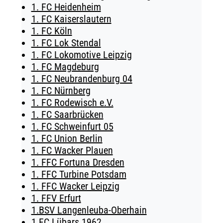
1. FC Heidenheim
TICKETING
1. FC Kaiserslautern
1. FC Köln
1. FC Lok Stendal
1. FC Lokomotive Leipzig
1. FC Magdeburg
1. FC Neubrandenburg 04
1. FC Nürnberg
1. FC Rodewisch e.V.
1. FC Saarbrücken
1. FC Schweinfurt 05
1. FC Union Berlin
1. FC Wacker Plauen
1. FFC Fortuna Dresden
1. FFC Turbine Potsdam
1. FFC Wacker Leipzig
1. FFV Erfurt
1.BSV Langenleuba-Oberhain
1.FC Lübars 1962