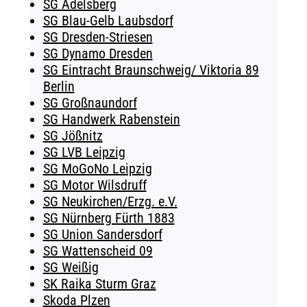
SG Adelsberg
SG Blau-Gelb Laubsdorf
SG Dresden-Striesen
SG Dynamo Dresden
SG Eintracht Braunschweig/ Viktoria 89
Berlin
SG Großnaundorf
SG Handwerk Rabenstein
SG Jößnitz
SG LVB Leipzig
SG MoGoNo Leipzig
SG Motor Wilsdruff
SG Neukirchen/Erzg. e.V.
SG Nürnberg Fürth 1883
SG Union Sandersdorf
SG Wattenscheid 09
SG Weißig
SK Raika Sturm Graz
Skoda Plzen