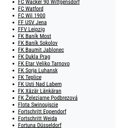
FC Wacker 90 Wittgensdorf
FC Watford
FC Wil 1900
FF USV Jena
FFV Leipzig
FK Baník Most
FK Baník Sokolov
FK Baumit Jablonec
FK Dukla Prag
FK Etar Veliko Tarnovo
FK Sorja Luhansk
FK Teplice
FK Usti Nad Labem
FK Xäzär Länkäran
FK Železiarne Podbrezová
Flota Swinoujscie
Fortschritt Eppendorf
Fortschritt Weida
Fortuna Düsseldorf