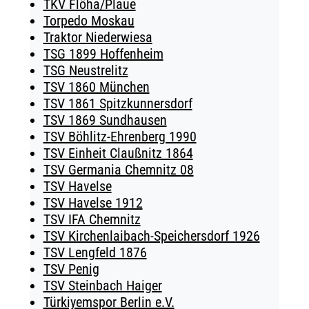
TKV Flöha/Plaue
Torpedo Moskau
Traktor Niederwiesa
TSG 1899 Hoffenheim
TSG Neustrelitz
TSV 1860 München
TSV 1861 Spitzkunnersdorf
TSV 1869 Sundhausen
TSV Böhlitz-Ehrenberg 1990
TSV Einheit Claußnitz 1864
TSV Germania Chemnitz 08
TSV Havelse
TSV Havelse 1912
TSV IFA Chemnitz
TSV Kirchenlaibach-Speichersdorf 1926
TSV Lengfeld 1876
TSV Penig
TSV Steinbach Haiger
Türkiyemspor Berlin e.V.