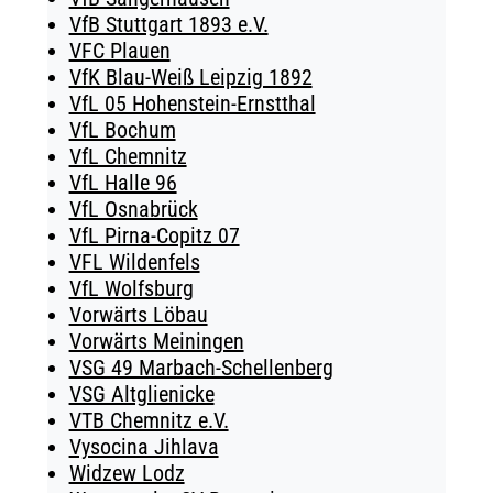
VfB Stuttgart 1893 e.V.
VFC Plauen
VfK Blau-Weiß Leipzig 1892
VfL 05 Hohenstein-Ernstthal
VfL Bochum
VfL Chemnitz
VfL Halle 96
VfL Osnabrück
VfL Pirna-Copitz 07
VFL Wildenfels
VfL Wolfsburg
Vorwärts Löbau
Vorwärts Meiningen
VSG 49 Marbach-Schellenberg
VSG Altglienicke
VTB Chemnitz e.V.
Vysocina Jihlava
Widzew Lodz