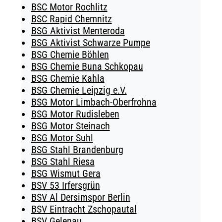
BSC Motor Rochlitz
BSC Rapid Chemnitz
BSG Aktivist Menteroda
BSG Aktivist Schwarze Pumpe
BSG Chemie Böhlen
BSG Chemie Buna Schkopau
BSG Chemie Kahla
BSG Chemie Leipzig e.V.
BSG Motor Limbach-Oberfrohna
BSG Motor Rudisleben
BSG Motor Steinach
BSG Motor Suhl
BSG Stahl Brandenburg
BSG Stahl Riesa
BSG Wismut Gera
BSV 53 Irfersgrün
BSV Al Dersimspor Berlin
BSV Eintracht Zschopautal
BSV Gelenau