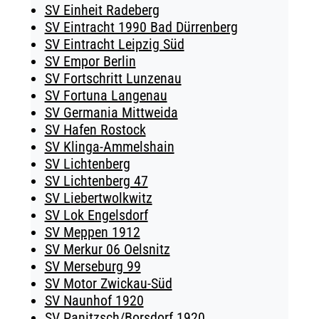
SV Einheit Radeberg
SV Eintracht 1990 Bad Dürrenberg
SV Eintracht Leipzig Süd
SV Empor Berlin
SV Fortschritt Lunzenau
SV Fortuna Langenau
SV Germania Mittweida
SV Hafen Rostock
SV Klinga-Ammelshain
SV Lichtenberg
SV Lichtenberg 47
SV Liebertwolkwitz
SV Lok Engelsdorf
SV Meppen 1912
SV Merkur 06 Oelsnitz
SV Merseburg 99
SV Motor Zwickau-Süd
SV Naunhof 1920
SV Panitzsch/​Borsdorf 1920