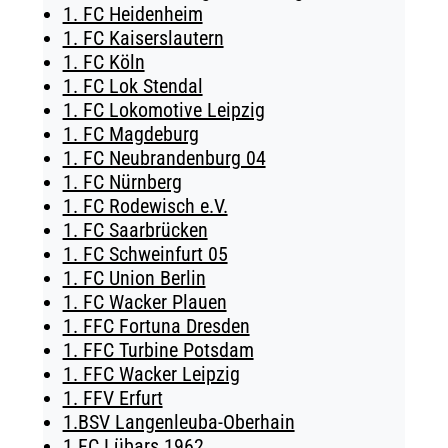
1. FC Heidenheim
TICKETING
1. FC Kaiserslautern
1. FC Köln
1. FC Lok Stendal
1. FC Lokomotive Leipzig
1. FC Magdeburg
1. FC Neubrandenburg 04
1. FC Nürnberg
1. FC Rodewisch e.V.
1. FC Saarbrücken
1. FC Schweinfurt 05
1. FC Union Berlin
1. FC Wacker Plauen
1. FFC Fortuna Dresden
1. FFC Turbine Potsdam
1. FFC Wacker Leipzig
1. FFV Erfurt
1.BSV Langenleuba-Oberhain
1.FC Lübars 1962