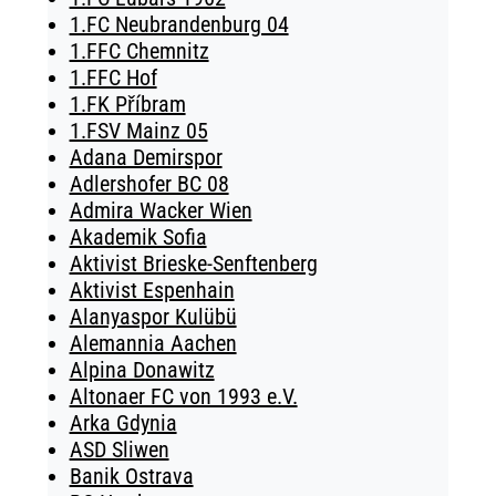
1.FC Neubrandenburg 04
1.FFC Chemnitz
1.FFC Hof
1.FK Příbram
1.FSV Mainz 05
Adana Demirspor
Adlershofer BC 08
Admira Wacker Wien
Akademik Sofia
Aktivist Brieske-Senftenberg
Aktivist Espenhain
Alanyaspor Kulübü
Alemannia Aachen
Alpina Donawitz
Altonaer FC von 1993 e.V.
Arka Gdynia
ASD Sliwen
Banik Ostrava