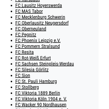
FC Lausitz Hoyerswerda
FC MAS Tabor
FC Mecklenburg Schwerin
FC Oberlausitz Neugersdorf
FC Oberneuland
FC Pegnitz
FC Phoenix Leipzig e.V.
FC Pommern Stralsund
FC Resita
FC Rot-Weiß Erfurt
FC Sachsen Steinpleis-Werdau
FC Silesia Görlitz
FC Sion
FC St. Pauli Hamburg
FC Stollberg
FC Viktoria 1889 Berlin
FC Viktoria Köln 1904 e. V.
FC Wacker 90 Nordhausen