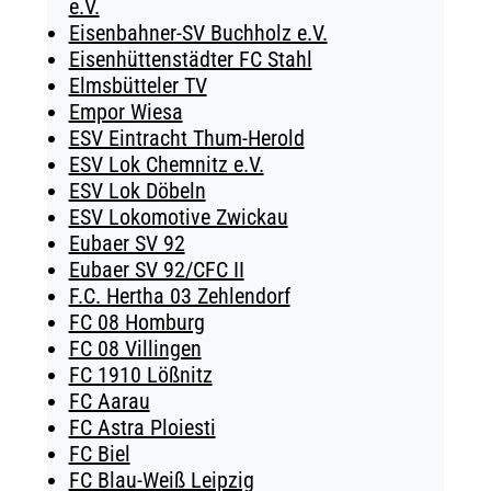
e.V.
Eisenbahner-SV Buchholz e.V.
Eisenhüttenstädter FC Stahl
Elmsbütteler TV
Empor Wiesa
ESV Eintracht Thum-Herold
ESV Lok Chemnitz e.V.
ESV Lok Döbeln
ESV Lokomotive Zwickau
Eubaer SV 92
Eubaer SV 92/CFC II
F.C. Hertha 03 Zehlendorf
FC 08 Homburg
FC 08 Villingen
FC 1910 Lößnitz
FC Aarau
FC Astra Ploiesti
FC Biel
FC Blau-Weiß Leipzig