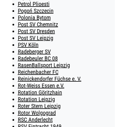
Petrol Plioesti
Pogoń Szczecin
Polonia Bytom
Post SV Chemnitz
Post SV Dresden
Post SV Leipzig
PSV Köln
Radeberger SV
Radebeuler BC 08
RasenBallsport Leipzig
Reichenbacher FC
Reinickendorfer Füchse e. V.
Rot-Weiss Essen e.V.
Rotation Göritzhain
Rotation Leipzig
Roter Stern Leipzig
Rotor Wolgograd
RSC Anderlecht
RSV Eintracht 1949