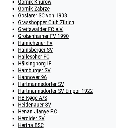
Gornik Knurow
Gornik Zabrze
Goslarer SC von 1908
Grasshopper Club Zürich
Greifswalder FC e.V.
Großenhainer FV 1990
Hainichener FV
Hainsberger SV
Hallescher FC
Hälsingborg IF
Hamburger SV
Hannover 96
Hartmannsdorfer SV
Hartmannsdorfer SV Empor 1922
HB Køge A/S
Heidenauer SV
Henan Jianye F.C.
Herolder SV
Hertha BSC