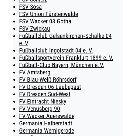
FSV Sosa
FSV Union Fürstenwalde
FSV Wacker 03 Gotha
FSV Zwickau
Fußballclub Gelsenkirchen‑Schalke 04
e. V
Fußballclub Ingolstadt 04 e. V.
Fußballsportverein Frankfurt 1899 e. V.
Fußball‑Club Bayern, München e. V.
FV Amtsberg
FV Blau-Weiß Röhrsdorf
FV Dresden 06 Laubegast
FV Dresden Süd-West
FV Eintracht Niesky
FV Venusberg 90
FV Wacker Auerswalde
Germania Halberstadt
Germania Wernigerode