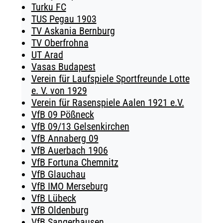
Turku FC
TUS Pegau 1903
TV Askania Bernburg
TV Oberfrohna
UT Arad
Vasas Budapest
Verein für Laufspiele Sportfreunde Lotte
e. V. von 1929
Verein für Rasenspiele Aalen 1921 e.V.
VfB 09 Pößneck
VfB 09/13 Gelsenkirchen
VfB Annaberg 09
VfB Auerbach 1906
VfB Fortuna Chemnitz
VfB Glauchau
VfB IMO Merseburg
VfB Lübeck
VfB Oldenburg
VfB Sangerhausen