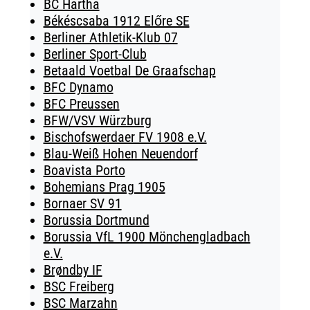
BC Hartha
Békéscsaba 1912 Előre SE
Berliner Athletik-Klub 07
Berliner Sport-Club
Betaald Voetbal De Graafschap
BFC Dynamo
BFC Preussen
BFW/VSV Würzburg
Bischofswerdaer FV 1908 e.V.
Blau-Weiß Hohen Neuendorf
Boavista Porto
Bohemians Prag 1905
Bornaer SV 91
Borussia Dortmund
Borussia VfL 1900 Mönchengladbach
e.V.
Brøndby IF
BSC Freiberg
BSC Marzahn