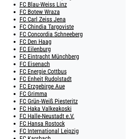
FC Blau-Weiss Linz
FC Botew Wraza
FC Carl Zeiss Jena
FC Chindia Targoviste
FC Concordia Schneeberg
FC Den Haag
FC Eilenburg
FC Eintracht Münchberg
FC Eisenach
FC Energie Cottbus
FC Enheit Rudolstadt
FC Erzgebirge Aue
FC Grimma
FC Grün-Weiß Piesteritz
FC Haka Valkeakoski
FC Halle-Neustadt e.V.
FC Hansa Rostock
FC International Leipzig
FC Karsbach