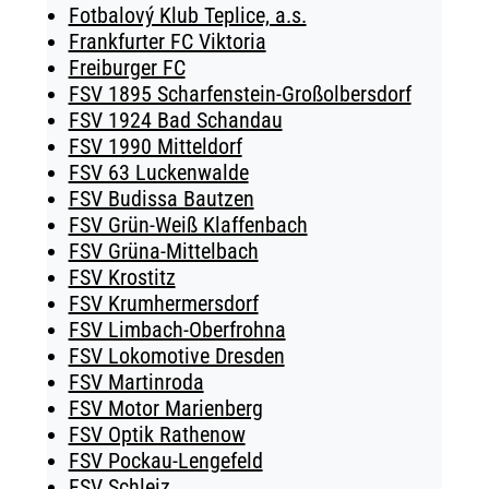
Fotbalový Klub Teplice, a.s.
Frankfurter FC Viktoria
Freiburger FC
FSV 1895 Scharfenstein-Großolbersdorf
FSV 1924 Bad Schandau
FSV 1990 Mitteldorf
FSV 63 Luckenwalde
FSV Budissa Bautzen
FSV Grün-Weiß Klaffenbach
FSV Grüna-Mittelbach
FSV Krostitz
FSV Krumhermersdorf
FSV Limbach-Oberfrohna
FSV Lokomotive Dresden
FSV Martinroda
FSV Motor Marienberg
FSV Optik Rathenow
FSV Pockau-Lengefeld
FSV Schleiz