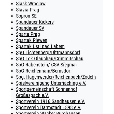
Slask Wroclaw
Slavia Prag
Sopron SE
Spandauer Kickers
Spandauer SV
Sparta Prag
Spartak Plewen
Spartak Usti nad Labem
SpG Lichtenberg/Dittmannsdorf
SpG Lok Glauchau/Crimmitschau
SpG Rabenstein/ CSV Siegmar
SpG Reichenhain/Bernsdorf
Spg. Hagenwerder/Reichenbach/Zodeln
Spielvereinigung Unterhaching e.V.
Sportgemeinschaft Sonnenhof
Großaspach e.V.
Sportverein 1916 Sandhausen e.V.
Sportverein Darmstadt 1898 e.V.
Sportverein Wacker Burghausen