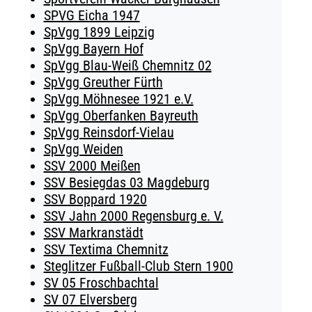
SPVG Eicha 1947
SpVgg 1899 Leipzig
SpVgg Bayern Hof
SpVgg Blau-Weiß Chemnitz 02
SpVgg Greuther Fürth
SpVgg Möhnesee 1921 e.V.
SpVgg Oberfanken Bayreuth
SpVgg Reinsdorf-Vielau
SpVgg Weiden
SSV 2000 Meißen
SSV Besiegdas 03 Magdeburg
SSV Boppard 1920
SSV Jahn 2000 Regensburg e. V.
SSV Markranstädt
SSV Textima Chemnitz
Steglitzer Fußball-Club Stern 1900
SV 05 Froschbachtal
SV 07 Elversberg