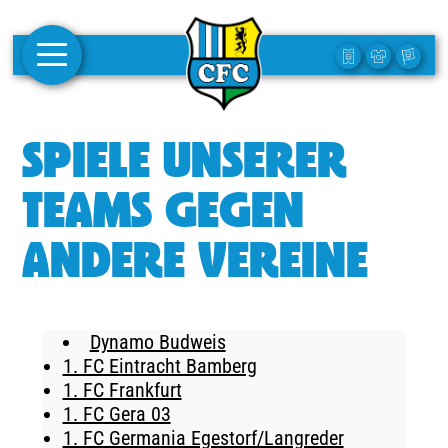
AKTUELLES
SPIELE UNSERER
1. MANNSCHAFT
TEAMS GEGEN
FRAUEN
ANDERE VEREINE
CAMPUS
CLUB
Dynamo Budweis
CLUBMITGLIEDSCHAFT
1. FC Eintracht Bamberg
1. FC Frankfurt
BUSINESS
1. FC Gera 03
SÜDKURVE
1. FC Germania Egestorf/Langreder