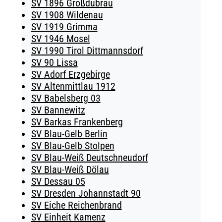
SV 1896 Großdubrau
SV 1908 Wildenau
SV 1919 Grimma
SV 1946 Mosel
SV 1990 Tirol Dittmannsdorf
SV 90 Lissa
SV Adorf Erzgebirge
SV Altenmittlau 1912
SV Babelsberg 03
SV Bannewitz
SV Barkas Frankenberg
SV Blau-Gelb Berlin
SV Blau-Gelb Stolpen
SV Blau-Weiß Deutschneudorf
SV Blau-Weiß Dölau
SV Dessau 05
SV Dresden Johannstadt 90
SV Eiche Reichenbrand
SV Einheit Kamenz