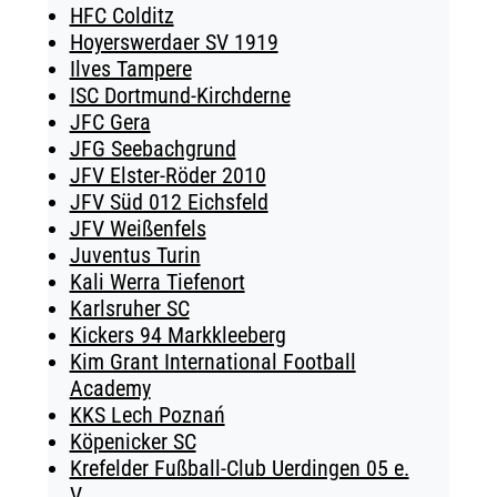
HFC Colditz
Hoyerswerdaer SV 1919
Ilves Tampere
ISC Dortmund-Kirchderne
JFC Gera
JFG Seebachgrund
JFV Elster-Röder 2010
JFV Süd 012 Eichsfeld
JFV Weißenfels
Juventus Turin
Kali Werra Tiefenort
Karlsruher SC
Kickers 94 Markkleeberg
Kim Grant International Football
Academy
KKS Lech Poznań
Köpenicker SC
Krefelder Fußball-Club Uerdingen 05 e.
V.