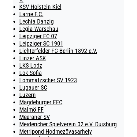
KSV Holstein Kiel
Larne F.C.
Lechia Danzig
Legia Warschau
Leipziger FC 07
Leipziger SC 1901
Lichterfelder FC Berlin 1892 e.V.
Linzer ASK
LKS Lodz
Lok Sofia
Lommatzscher SV 1923
Lugauer SC
Luzern
Magdeburger FFC
Malmö FF
Meeraner SV
Meidericher Spielverein 02 e.V. Duisburg
Metripond Hodmezövasarhely