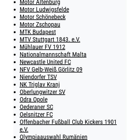
Motor Altenburg
Motor Ludwigsfelde
Motor Schönebeck
Motor Zschopau
MTK Budapest
MTV Stuttgart 1843. e.V.
Mühlauer FV 1912
Nationalmannschaft Malta
Newcastle United FC
NFV Gelb-Weiß Görlitz 09
Niendorfer TSV
NK Triglav Kranj
Oberlungwitzer SV
Odra Opole
Oederaner SC
Oelsnitzer FC
Offenbacher Fußball Club Kickers 1901
e.V.
Olympiaauswahl Rumänien