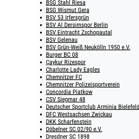
BSG Stahl Riesa
BSG Wismut Gera
BSV 53 Irfersgrün
BSV Al Dersimspor Berlin
BSV Eintracht Zschopautal
BSV Gelenau
BSV Grün-Weiß Neukölln 1950 e.V.
Burger BC 08
Çaykur Rizespor
Charlotte Lady Eagles
Chemnitzer FC
Chemnitzer Polizeisportverein
Concordia Piatkow
CSV Siegmar 48
Deutscher Sportclub Arminia Bielefeld
DFC Westsachsen Zwickau
DKK Scharfenstein
Döbelner SC 02/90 e.V.
Dresdner SC 1898