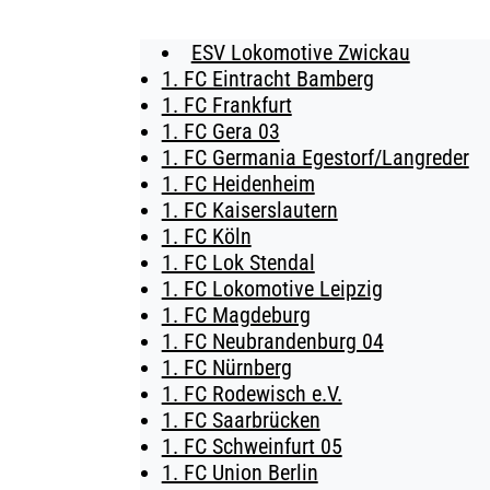
ESV Lokomotive Zwickau
BUSINESS
1. FC Eintracht Bamberg
1. FC Frankfurt
SÜDKURVE
1. FC Gera 03
1. FC Germania Egestorf/Langreder
TICKETING
1. FC Heidenheim
1. FC Kaiserslautern
1. FC Köln
1. FC Lok Stendal
1. FC Lokomotive Leipzig
1. FC Magdeburg
1. FC Neubrandenburg 04
1. FC Nürnberg
1. FC Rodewisch e.V.
1. FC Saarbrücken
1. FC Schweinfurt 05
1. FC Union Berlin