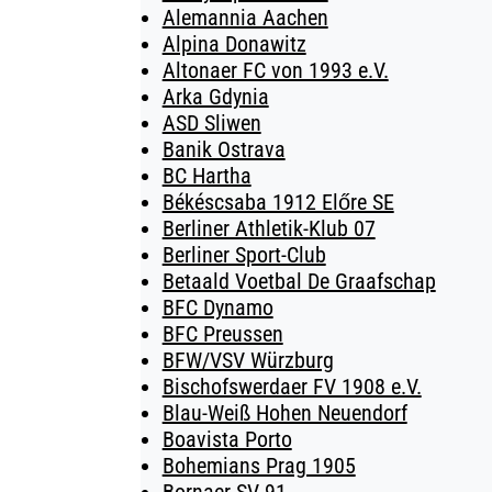
Alemannia Aachen
Alpina Donawitz
Altonaer FC von 1993 e.V.
Arka Gdynia
ASD Sliwen
Banik Ostrava
BC Hartha
Békéscsaba 1912 Előre SE
Berliner Athletik-Klub 07
Berliner Sport-Club
Betaald Voetbal De Graafschap
BFC Dynamo
BFC Preussen
BFW/VSV Würzburg
Bischofswerdaer FV 1908 e.V.
Blau-Weiß Hohen Neuendorf
Boavista Porto
Bohemians Prag 1905