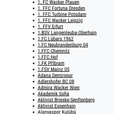
1. FC Wacker Plauen
1. FFC Fortuna Dresden
1. FFC Turbine Potsdam
1. FFC Wacker Leipzig
1. FFV Erfurt
1.BSV Langenleuba-Oberhain
1.FC Lübars 1962
1.FC Neubrandenburg 04
1.FFC Chemnitz
1.FFC Hof
1.FK Příbram
1.FSV Mainz 05
Adana Demirspor
Adlershofer BC 08
Admira Wacker Wien
Akademik Sofia
Aktivist Brieske-Senftenberg
Aktivist Espenhain
Alanyaspor Kulübü