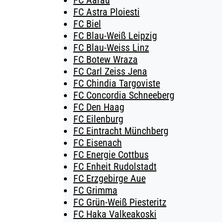
FC Aarau
FC Astra Ploiesti
FC Biel
FC Blau-Weiß Leipzig
FC Blau-Weiss Linz
FC Botew Wraza
FC Carl Zeiss Jena
FC Chindia Targoviste
FC Concordia Schneeberg
FC Den Haag
FC Eilenburg
FC Eintracht Münchberg
FC Eisenach
FC Energie Cottbus
FC Enheit Rudolstadt
FC Erzgebirge Aue
FC Grimma
FC Grün-Weiß Piesteritz
FC Haka Valkeakoski