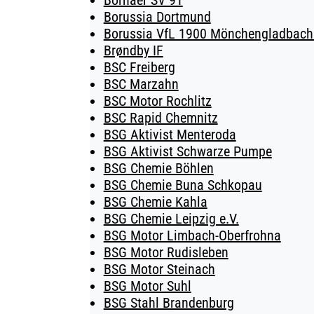
Bornaer SV 91
Borussia Dortmund
Borussia VfL 1900 Mönchengladbach 
Brøndby IF
BSC Freiberg
BSC Marzahn
BSC Motor Rochlitz
BSC Rapid Chemnitz
BSG Aktivist Menteroda
BSG Aktivist Schwarze Pumpe
BSG Chemie Böhlen
BSG Chemie Buna Schkopau
BSG Chemie Kahla
BSG Chemie Leipzig e.V.
BSG Motor Limbach-Oberfrohna
BSG Motor Rudisleben
BSG Motor Steinach
BSG Motor Suhl
BSG Stahl Brandenburg