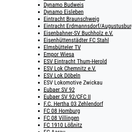
Dynamo Budweis
Dynamo Eisleben
Eintracht Braunschweig
Eintracht Erdmannsdorf/Augustusburg
Eisenbahner-SV Buchholz e.V.
Eisenhüttenstädter FC Stahl
Elmsbütteler TV
Empor Wiesa
ESV Eintracht Thum-Herold
ESV Lok Chemnitz e.V.
ESV Lok Döbeln
ESV Lokomotive Zwickau
Eubaer SV 92
Eubaer SV 92/CFC II
F.C. Hertha 03 Zehlendorf
FC 08 Homburg
FC 08 Villingen
FC 1910 Lößnitz