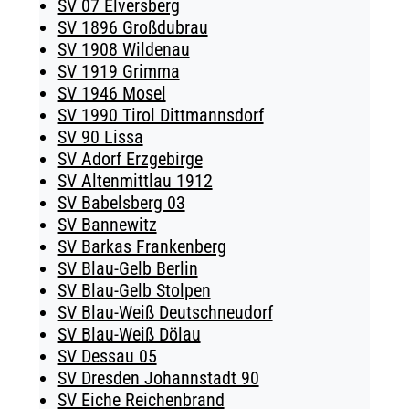
SV 07 Elversberg
SV 1896 Großdubrau
SV 1908 Wildenau
SV 1919 Grimma
SV 1946 Mosel
SV 1990 Tirol Dittmannsdorf
SV 90 Lissa
SV Adorf Erzgebirge
SV Altenmittlau 1912
SV Babelsberg 03
SV Bannewitz
SV Barkas Frankenberg
SV Blau-Gelb Berlin
SV Blau-Gelb Stolpen
SV Blau-Weiß Deutschneudorf
SV Blau-Weiß Dölau
SV Dessau 05
SV Dresden Johannstadt 90
SV Eiche Reichenbrand