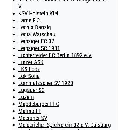
V.
KSV Holstein Kiel
Larne F.C.
Lechia Danzig
Legia Warschau
Leipziger FC 07
Leipziger SC 1901
Lichterfelder FC Berlin 1892 e.V.
Linzer ASK
LKS Lodz
Lok Sofia
Lommatzscher SV 1923
Lugauer SC
Luzern
Magdeburger FFC
Malmö FF
Meeraner SV
Meidericher Spielverein 02 e.V. Duisburg