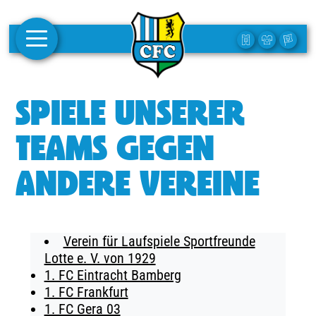
AKTUELLES
SPIELE UNSERER
1. MANNSCHAFT
TEAMS GEGEN
FRAUEN
ANDERE VEREINE
CAMPUS
CLUB
Verein für Laufspiele Sportfreunde
CLUBMITGLIEDSCHAFT
Lotte e. V. von 1929
1. FC Eintracht Bamberg
BUSINESS
1. FC Frankfurt
SÜDKURVE
1. FC Gera 03