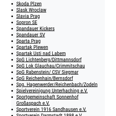
Skoda Plzen
Slask Wroclaw
Slavia Prag
Sopron SE
Spandauer Kickers
Spandauer SV
Sparta Prag
Spartak Plewen
Spartak Usti nad Labem
SpG Lichtenberg/Dittmannsdorf
SpG Lok Glauchau/Crimmitschau
SpG Rabenstein/ CSV Siegmar
SpG Reichenhain/Bernsdorf
Spg. Hagenwerder/Reichenbach/Zodeln
Spielvereinigung Unterhaching e.V.
Sportgemeinschaft Sonnenhof
Großaspach e.V.
Sportverein 1916 Sandhausen e.V.
Sportverein Darmstadt 1898 e.V.