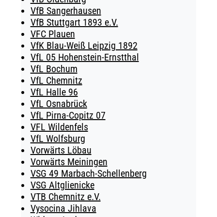
VfB Sangerhausen
VfB Stuttgart 1893 e.V.
VFC Plauen
VfK Blau-Weiß Leipzig 1892
VfL 05 Hohenstein-Ernstthal
VfL Bochum
VfL Chemnitz
VfL Halle 96
VfL Osnabrück
VfL Pirna-Copitz 07
VFL Wildenfels
VfL Wolfsburg
Vorwärts Löbau
Vorwärts Meiningen
VSG 49 Marbach-Schellenberg
VSG Altglienicke
VTB Chemnitz e.V.
Vysocina Jihlava