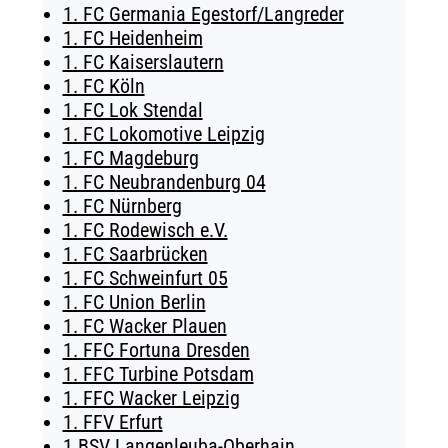
1. FC Germania Egestorf/Langreder
TICKETING
1. FC Heidenheim
1. FC Kaiserslautern
1. FC Köln
1. FC Lok Stendal
1. FC Lokomotive Leipzig
1. FC Magdeburg
1. FC Neubrandenburg 04
1. FC Nürnberg
1. FC Rodewisch e.V.
1. FC Saarbrücken
1. FC Schweinfurt 05
1. FC Union Berlin
1. FC Wacker Plauen
1. FFC Fortuna Dresden
1. FFC Turbine Potsdam
1. FFC Wacker Leipzig
1. FFV Erfurt
1.BSV Langenleuba-Oberhain