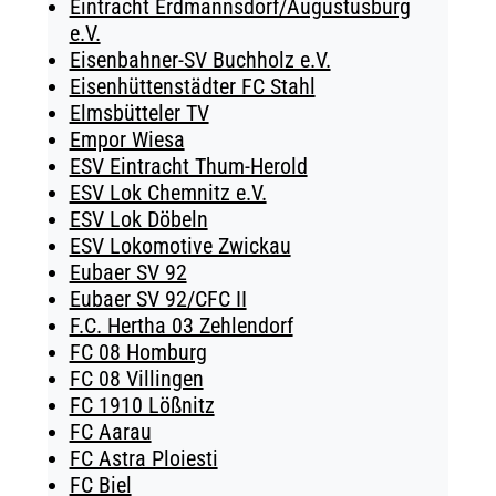
Eintracht Erdmannsdorf/Augustusburg
e.V.
Eisenbahner-SV Buchholz e.V.
Eisenhüttenstädter FC Stahl
Elmsbütteler TV
Empor Wiesa
ESV Eintracht Thum-Herold
ESV Lok Chemnitz e.V.
ESV Lok Döbeln
ESV Lokomotive Zwickau
Eubaer SV 92
Eubaer SV 92/CFC II
F.C. Hertha 03 Zehlendorf
FC 08 Homburg
FC 08 Villingen
FC 1910 Lößnitz
FC Aarau
FC Astra Ploiesti
FC Biel