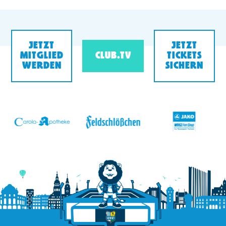
JETZT
JETZT
MITGLIED
CLUB.TV
TICKETS
WERDEN
SICHERN
v