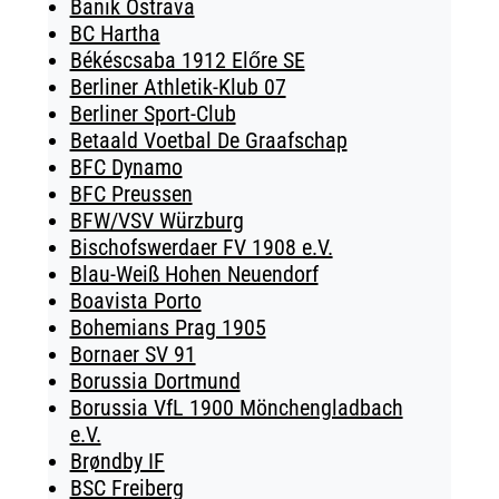
Banik Ostrava
BC Hartha
Békéscsaba 1912 Előre SE
Berliner Athletik-Klub 07
Berliner Sport-Club
Betaald Voetbal De Graafschap
BFC Dynamo
BFC Preussen
BFW/VSV Würzburg
Bischofswerdaer FV 1908 e.V.
Blau-Weiß Hohen Neuendorf
Boavista Porto
Bohemians Prag 1905
Bornaer SV 91
Borussia Dortmund
Borussia VfL 1900 Mönchengladbach
e.V.
Brøndby IF
BSC Freiberg