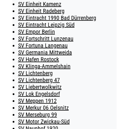
SV Einheit Kamenz
SV Einheit Radeberg
SV Eintracht 1990 Bad Dürrenberg
SV Eintracht Leipzig Süd
SV Empor Berlin
SV Fortschritt Lunzenau
SV Fortuna Langenau
SV Germania Mittweida
SV Hafen Rostock
SV Klinga-Ammelshain
SV Lichtenberg
SV Lichtenberg 47
SV Liebertwolkwitz
SV Lok Engelsdorf
SV Meppen 1912
SV Merkur 06 Oelsnitz
SV Merseburg 99
SV Motor Zwickau-Süd
SV Naunhof 1920