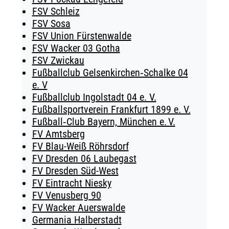
FSV Schleiz
FSV Sosa
FSV Union Fürstenwalde
FSV Wacker 03 Gotha
FSV Zwickau
Fußballclub Gelsenkirchen‑Schalke 04
e. V
Fußballclub Ingolstadt 04 e. V.
Fußballsportverein Frankfurt 1899 e. V.
Fußball‑Club Bayern, München e. V.
FV Amtsberg
FV Blau-Weiß Röhrsdorf
FV Dresden 06 Laubegast
FV Dresden Süd-West
FV Eintracht Niesky
FV Venusberg 90
FV Wacker Auerswalde
Germania Halberstadt