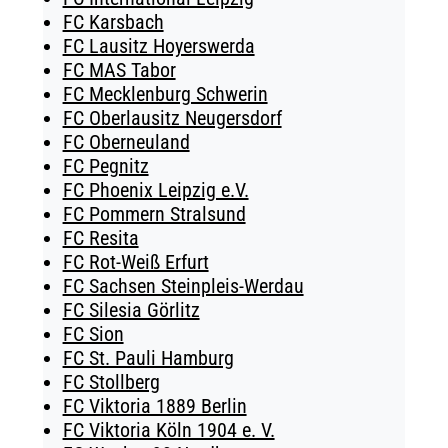
FC Karsbach
FC Lausitz Hoyerswerda
FC MAS Tabor
FC Mecklenburg Schwerin
FC Oberlausitz Neugersdorf
FC Oberneuland
FC Pegnitz
FC Phoenix Leipzig e.V.
FC Pommern Stralsund
FC Resita
FC Rot-Weiß Erfurt
FC Sachsen Steinpleis-Werdau
FC Silesia Görlitz
FC Sion
FC St. Pauli Hamburg
FC Stollberg
FC Viktoria 1889 Berlin
FC Viktoria Köln 1904 e. V.