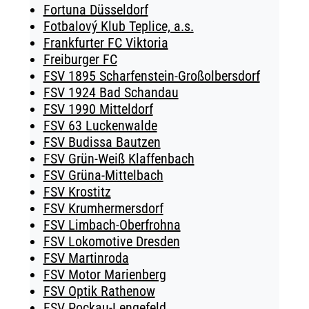
Fortuna Düsseldorf
Fotbalový Klub Teplice, a.s.
Frankfurter FC Viktoria
Freiburger FC
FSV 1895 Scharfenstein-Großolbersdorf
FSV 1924 Bad Schandau
FSV 1990 Mitteldorf
FSV 63 Luckenwalde
FSV Budissa Bautzen
FSV Grün-Weiß Klaffenbach
FSV Grüna-Mittelbach
FSV Krostitz
FSV Krumhermersdorf
FSV Limbach-Oberfrohna
FSV Lokomotive Dresden
FSV Martinroda
FSV Motor Marienberg
FSV Optik Rathenow
FSV Pockau-Lengefeld