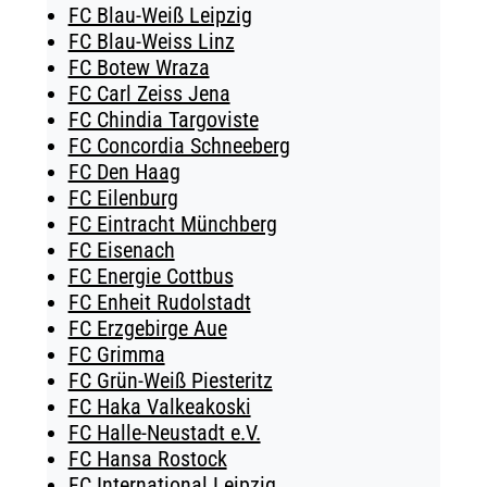
FC Blau-Weiß Leipzig
FC Blau-Weiss Linz
FC Botew Wraza
FC Carl Zeiss Jena
FC Chindia Targoviste
FC Concordia Schneeberg
FC Den Haag
FC Eilenburg
FC Eintracht Münchberg
FC Eisenach
FC Energie Cottbus
FC Enheit Rudolstadt
FC Erzgebirge Aue
FC Grimma
FC Grün-Weiß Piesteritz
FC Haka Valkeakoski
FC Halle-Neustadt e.V.
FC Hansa Rostock
FC International Leipzig