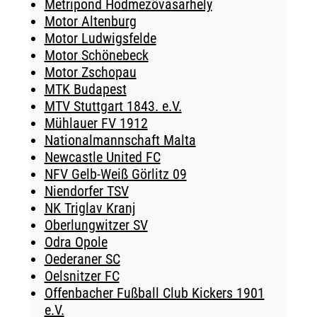
Metripond Hodmezövasarhely
Motor Altenburg
Motor Ludwigsfelde
Motor Schönebeck
Motor Zschopau
MTK Budapest
MTV Stuttgart 1843. e.V.
Mühlauer FV 1912
Nationalmannschaft Malta
Newcastle United FC
NFV Gelb-Weiß Görlitz 09
Niendorfer TSV
NK Triglav Kranj
Oberlungwitzer SV
Odra Opole
Oederaner SC
Oelsnitzer FC
Offenbacher Fußball Club Kickers 1901
e.V.