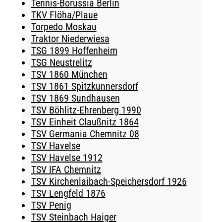
Tennis-Borussia Berlin
TKV Flöha/Plaue
Torpedo Moskau
Traktor Niederwiesa
TSG 1899 Hoffenheim
TSG Neustrelitz
TSV 1860 München
TSV 1861 Spitzkunnersdorf
TSV 1869 Sundhausen
TSV Böhlitz-Ehrenberg 1990
TSV Einheit Claußnitz 1864
TSV Germania Chemnitz 08
TSV Havelse
TSV Havelse 1912
TSV IFA Chemnitz
TSV Kirchenlaibach-Speichersdorf 1926
TSV Lengfeld 1876
TSV Penig
TSV Steinbach Haiger