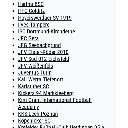
Hertha BSC
HFC Colditz
Hoyerswerdaer SV 1919
Ilves Tampere
ISC Dortmund-Kirchderne
JFC Gera
JFG Seebachgrund
JFV Elster-Röder 2010
JFV Süd 012 Eichsfeld
JFV Weißenfels
Juventus Turin
Kali Werra Tiefenort
Karlsruher SC
Kickers 94 Markkleeberg
Kim Grant International Football
Academy
KKS Lech Poznań
Köpenicker SC
Krefelder Fußball-Club Uerdingen 05 e.