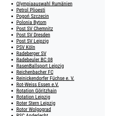
Olympiaauswahl Rumänien
Petrol Plioesti
Pogoń Szczecin
Polonia Bytom
Post SV Chemnitz
Post SV Dresden
Post SV Leipzig
PSV Köln
Radeberger SV
Radebeuler BC 08
RasenBallsport Leipzig
Reichenbacher FC
Reinickendorfer Füchse e. V.
Rot-Weiss Essen e.V.
Rotation Göritzhain
Rotation Leipzig
Roter Stern Leipzig
Rotor Wolgograd
RSC Anderlecht