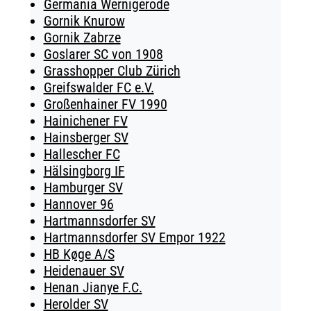
Germania Wernigerode
Gornik Knurow
Gornik Zabrze
Goslarer SC von 1908
Grasshopper Club Zürich
Greifswalder FC e.V.
Großenhainer FV 1990
Hainichener FV
Hainsberger SV
Hallescher FC
Hälsingborg IF
Hamburger SV
Hannover 96
Hartmannsdorfer SV
Hartmannsdorfer SV Empor 1922
HB Køge A/S
Heidenauer SV
Henan Jianye F.C.
Herolder SV