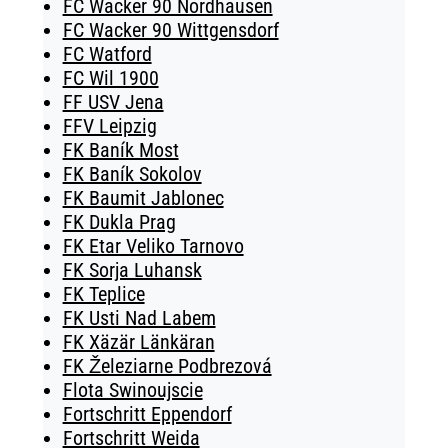
FC Wacker 90 Nordhausen
FC Wacker 90 Wittgensdorf
FC Watford
FC Wil 1900
FF USV Jena
FFV Leipzig
FK Baník Most
FK Baník Sokolov
FK Baumit Jablonec
FK Dukla Prag
FK Etar Veliko Tarnovo
FK Sorja Luhansk
FK Teplice
FK Usti Nad Labem
FK Xäzär Länkäran
FK Železiarne Podbrezová
Flota Swinoujscie
Fortschritt Eppendorf
Fortschritt Weida