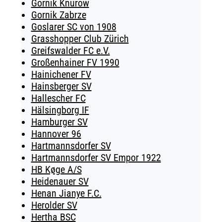
Gornik Knurow
Gornik Zabrze
Goslarer SC von 1908
Grasshopper Club Zürich
Greifswalder FC e.V.
Großenhainer FV 1990
Hainichener FV
Hainsberger SV
Hallescher FC
Hälsingborg IF
Hamburger SV
Hannover 96
Hartmannsdorfer SV
Hartmannsdorfer SV Empor 1922
HB Køge A/S
Heidenauer SV
Henan Jianye F.C.
Herolder SV
Hertha BSC