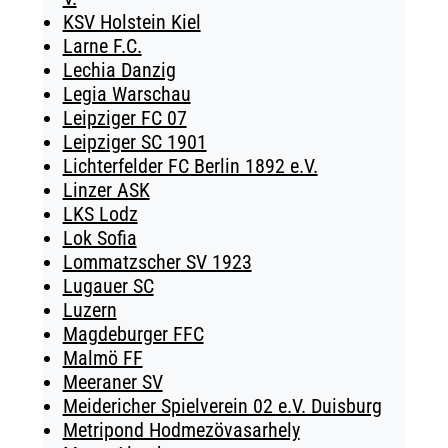
KSV Holstein Kiel
Larne F.C.
Lechia Danzig
Legia Warschau
Leipziger FC 07
Leipziger SC 1901
Lichterfelder FC Berlin 1892 e.V.
Linzer ASK
LKS Lodz
Lok Sofia
Lommatzscher SV 1923
Lugauer SC
Luzern
Magdeburger FFC
Malmö FF
Meeraner SV
Meidericher Spielverein 02 e.V. Duisburg
Metripond Hodmezövasarhely