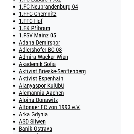
1.FC Neubrandenburg 04
1.FFC Chemnitz
1.FFC Hof
1.FK Příbram
1.FSV Mainz 05
Adana Demirspor
Adlershofer BC 08
Admira Wacker Wien
Akademik Sofia
Aktivist Brieske-Senftenberg
Aktivist Espenhain
Alanyaspor Kulübü
Alemannia Aachen
Alpina Donawitz
Altonaer FC von 1993 e.V.
Arka Gdynia
ASD Sliwen
Banik Ostrava