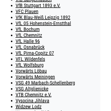
VfB Stuttgart 1893 e.V.
VFC Plauen
VfK Blau-Weiß Leipzig 1892
VfL 05 Hohenstein-Ernstthal
VfL Bochum
VfL Chemnitz
VfL Halle 96
VfL Osnabrück
VfL Pirna-Copitz 07
VFL Wildenfels
VfL Wolfsburg
Vorwärts Löbau
Vorwärts Meiningen
VSG 49 Marbach-Schellenberg
VSG Altglienicke
VTB Chemnitz e.V.
Vysocina Jihlava
Widzew Lodz