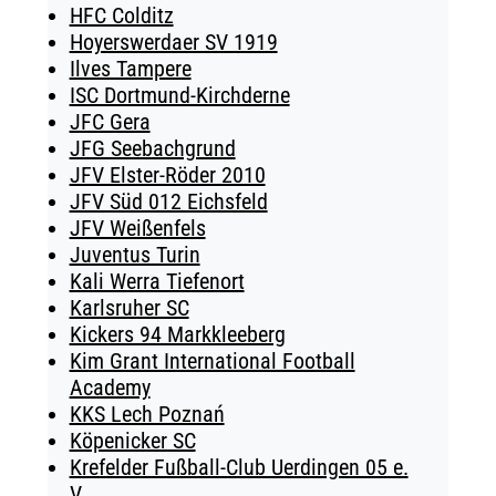
HFC Colditz
Hoyerswerdaer SV 1919
Ilves Tampere
ISC Dortmund-Kirchderne
JFC Gera
JFG Seebachgrund
JFV Elster-Röder 2010
JFV Süd 012 Eichsfeld
JFV Weißenfels
Juventus Turin
Kali Werra Tiefenort
Karlsruher SC
Kickers 94 Markkleeberg
Kim Grant International Football
Academy
KKS Lech Poznań
Köpenicker SC
Krefelder Fußball-Club Uerdingen 05 e.
V.