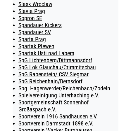
Slask Wroclaw
Slavia Prag
Sopron SE
Spandauer Kickers
Spandauer SV
Sparta Prag
Spartak Plewen
Spartak Usti nad Labem
SpG Lichtenberg/Dittmannsdorf
SpG Lok Glauchau/Crimmitschau
SpG Rabenstein/ CSV Siegmar
SpG Reichenhain/Bernsdorf
Spg. Hagenwerder/Reichenbach/Zodeln
Spielvereinigung Unterhaching e.V.
Sportgemeinschaft Sonnenhof
Großaspach e.V.
Sportverein 1916 Sandhausen e.V.
Sportverein Darmstadt 1898 e.V.
Sportverein Wacker Burghausen