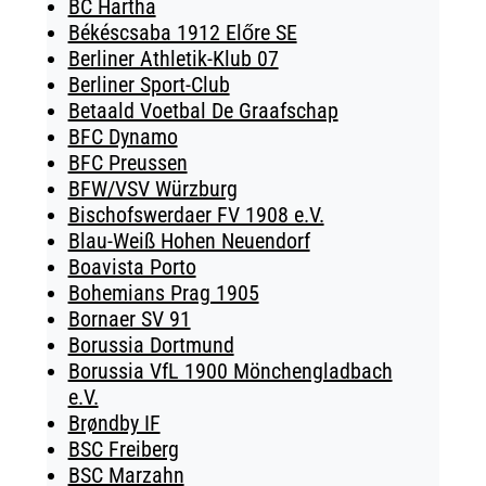
BC Hartha
Békéscsaba 1912 Előre SE
Berliner Athletik-Klub 07
Berliner Sport-Club
Betaald Voetbal De Graafschap
BFC Dynamo
BFC Preussen
BFW/VSV Würzburg
Bischofswerdaer FV 1908 e.V.
Blau-Weiß Hohen Neuendorf
Boavista Porto
Bohemians Prag 1905
Bornaer SV 91
Borussia Dortmund
Borussia VfL 1900 Mönchengladbach
e.V.
Brøndby IF
BSC Freiberg
BSC Marzahn