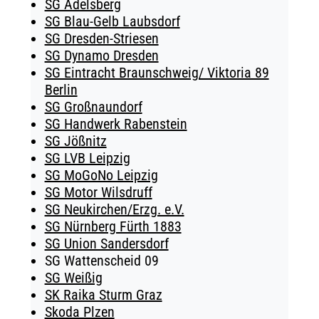
SG Adelsberg
SG Blau-Gelb Laubsdorf
SG Dresden-Striesen
SG Dynamo Dresden
SG Eintracht Braunschweig/ Viktoria 89
Berlin
SG Großnaundorf
SG Handwerk Rabenstein
SG Jößnitz
SG LVB Leipzig
SG MoGoNo Leipzig
SG Motor Wilsdruff
SG Neukirchen/Erzg. e.V.
SG Nürnberg Fürth 1883
SG Union Sandersdorf
SG Wattenscheid 09
SG Weißig
SK Raika Sturm Graz
Skoda Plzen