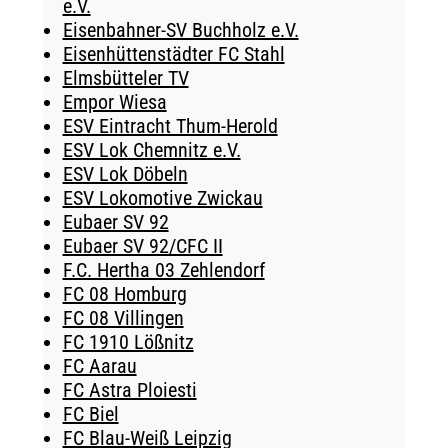
e.V.
Eisenbahner-SV Buchholz e.V.
Eisenhüttenstädter FC Stahl
Elmsbütteler TV
Empor Wiesa
ESV Eintracht Thum-Herold
ESV Lok Chemnitz e.V.
ESV Lok Döbeln
ESV Lokomotive Zwickau
Eubaer SV 92
Eubaer SV 92/CFC II
F.C. Hertha 03 Zehlendorf
FC 08 Homburg
FC 08 Villingen
FC 1910 Lößnitz
FC Aarau
FC Astra Ploiesti
FC Biel
FC Blau-Weiß Leipzig