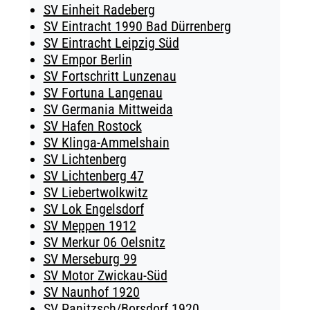
SV Einheit Radeberg
SV Eintracht 1990 Bad Dürrenberg
SV Eintracht Leipzig Süd
SV Empor Berlin
SV Fortschritt Lunzenau
SV Fortuna Langenau
SV Germania Mittweida
SV Hafen Rostock
SV Klinga-Ammelshain
SV Lichtenberg
SV Lichtenberg 47
SV Liebertwolkwitz
SV Lok Engelsdorf
SV Meppen 1912
SV Merkur 06 Oelsnitz
SV Merseburg 99
SV Motor Zwickau-Süd
SV Naunhof 1920
SV Panitzsch/​Borsdorf 1920