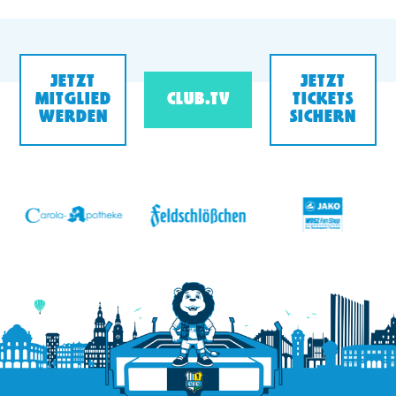
JETZT
JETZT
MITGLIED
CLUB.TV
TICKETS
WERDEN
SICHERN
v