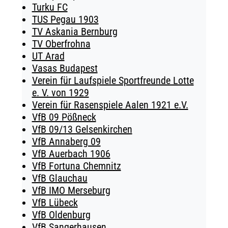
Turku FC
TUS Pegau 1903
TV Askania Bernburg
TV Oberfrohna
UT Arad
Vasas Budapest
Verein für Laufspiele Sportfreunde Lotte
e. V. von 1929
Verein für Rasenspiele Aalen 1921 e.V.
VfB 09 Pößneck
VfB 09/13 Gelsenkirchen
VfB Annaberg 09
VfB Auerbach 1906
VfB Fortuna Chemnitz
VfB Glauchau
VfB IMO Merseburg
VfB Lübeck
VfB Oldenburg
VfB Sangerhausen