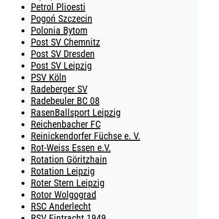
Petrol Plioesti
Pogoń Szczecin
Polonia Bytom
Post SV Chemnitz
Post SV Dresden
Post SV Leipzig
PSV Köln
Radeberger SV
Radebeuler BC 08
RasenBallsport Leipzig
Reichenbacher FC
Reinickendorfer Füchse e. V.
Rot-Weiss Essen e.V.
Rotation Göritzhain
Rotation Leipzig
Roter Stern Leipzig
Rotor Wolgograd
RSC Anderlecht
RSV Eintracht 1949