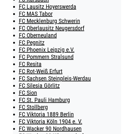
FC Lausitz Hoyerswerda
FC MAS Tabor
FC Mecklenburg Schwerin
FC Oberlausitz Neugersdorf
FC Oberneuland
FC Pegnitz
FC Phoenix Leipzig e.V.
FC Pommern Stralsund
FC Resita
FC Rot-Weiß Erfurt
FC Sachsen Steinpleis-Werdau
FC Silesia Görlitz
FC Sion
FC St. Pauli Hamburg
FC Stollberg
FC Viktoria 1889 Berlin
FC Viktoria Köln 1904 e. V.
FC Wacker 90 Nordhausen