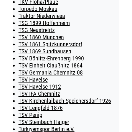
TKV Flöha/Plaue
Torpedo Moskau
Traktor Niederwiesa
TSG 1899 Hoffenheim
TSG Neustrelitz
TSV 1860 München
TSV 1861 Spitzkunnersdorf
TSV 1869 Sundhausen
TSV Böhlitz-Ehrenberg 1990
TSV Einheit Claußnitz 1864
TSV Germania Chemnitz 08
TSV Havelse
TSV Havelse 1912
TSV IFA Chemnitz
TSV Kirchenlaibach-Speichersdorf 1926
TSV Lengfeld 1876
TSV Penig
TSV Steinbach Haiger
Türkiyemspor Berlin e.V.