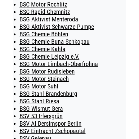
BSC Motor Rochlitz
BSC Rapid Chemnitz
BSG Aktivist Menteroda
BSG Aktivist Schwarze Pumpe
BSG Chemie Böhlen
BSG Chemie Buna Schkopau
BSG Chemie Kahla
BSG Chemie Leipzig e.V.
BSG Motor Limbach-Oberfrohna
BSG Motor Rudisleben
BSG Motor Steinach
BSG Motor Suhl
BSG Stahl Brandenburg
BSG Stahl Riesa
BSG Wismut Gera
BSV 53 Irfersgrün
BSV Al Dersimspor Berlin
BSV Eintracht Zschopautal
BSV Gelenau