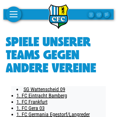
AKTUELLES
SPIELE UNSERER
1. MANNSCHAFT
TEAMS GEGEN
FRAUEN
ANDERE VEREINE
CAMPUS
CLUB
SG Wattenscheid 09
CLUBMITGLIEDSCHAFT
1. FC Eintracht Bamberg
1. FC Frankfurt
BUSINESS
1. FC Gera 03
SÜDKURVE
1. FC Germania Egestorf/Langreder