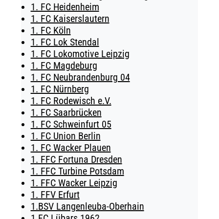
1. FC Heidenheim
TICKETING
1. FC Kaiserslautern
1. FC Köln
1. FC Lok Stendal
1. FC Lokomotive Leipzig
1. FC Magdeburg
1. FC Neubrandenburg 04
1. FC Nürnberg
1. FC Rodewisch e.V.
1. FC Saarbrücken
1. FC Schweinfurt 05
1. FC Union Berlin
1. FC Wacker Plauen
1. FFC Fortuna Dresden
1. FFC Turbine Potsdam
1. FFC Wacker Leipzig
1. FFV Erfurt
1.BSV Langenleuba-Oberhain
1.FC Lübars 1962