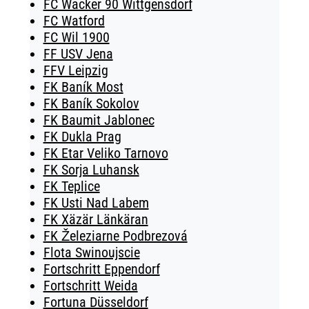
FC Wacker 90 Wittgensdorf
FC Watford
FC Wil 1900
FF USV Jena
FFV Leipzig
FK Baník Most
FK Baník Sokolov
FK Baumit Jablonec
FK Dukla Prag
FK Etar Veliko Tarnovo
FK Sorja Luhansk
FK Teplice
FK Usti Nad Labem
FK Xäzär Länkäran
FK Železiarne Podbrezová
Flota Swinoujscie
Fortschritt Eppendorf
Fortschritt Weida
Fortuna Düsseldorf