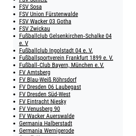
FSV Sosa
FSV Union Fürstenwalde
FSV Wacker 03 Gotha
FSV Zwickau
Fußballclub Gelsenkirchen‑Schalke 04
e. V
Fußballclub Ingolstadt 04 e. V.
Fußballsportverein Frankfurt 1899 e. V.
Fußball‑Club Bayern, München e. V.
FV Amtsberg
FV Blau-Weiß Röhrsdorf
FV Dresden 06 Laubegast
FV Dresden Süd-West
FV Eintracht Niesky
FV Venusberg 90
FV Wacker Auerswalde
Germania Halberstadt
Germania Wernigerode