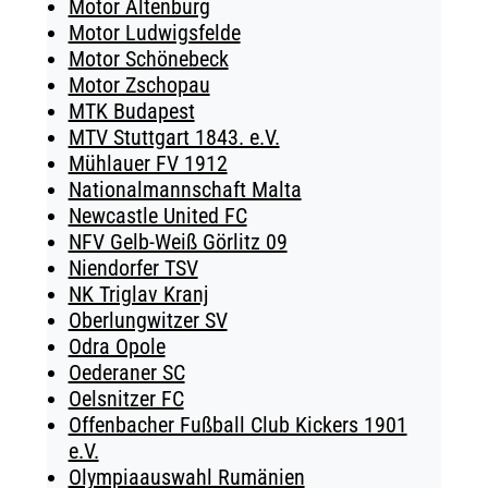
Motor Altenburg
Motor Ludwigsfelde
Motor Schönebeck
Motor Zschopau
MTK Budapest
MTV Stuttgart 1843. e.V.
Mühlauer FV 1912
Nationalmannschaft Malta
Newcastle United FC
NFV Gelb-Weiß Görlitz 09
Niendorfer TSV
NK Triglav Kranj
Oberlungwitzer SV
Odra Opole
Oederaner SC
Oelsnitzer FC
Offenbacher Fußball Club Kickers 1901
e.V.
Olympiaauswahl Rumänien