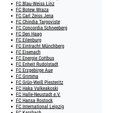
FC Blau-Weiss Linz
FC Botew Wraza
FC Carl Zeiss Jena
FC Chindia Targoviste
FC Concordia Schneeberg
FC Den Haag
FC Eilenburg
FC Eintracht Münchberg
FC Eisenach
FC Energie Cottbus
FC Enheit Rudolstadt
FC Erzgebirge Aue
FC Grimma
FC Grün-Weiß Piesteritz
FC Haka Valkeakoski
FC Halle-Neustadt e.V.
FC Hansa Rostock
FC International Leipzig
FC Karsbach