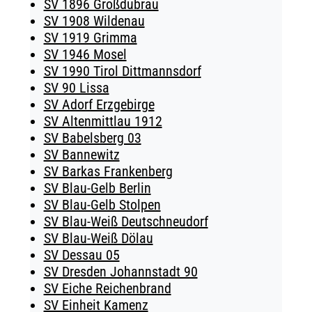
SV 1896 Großdubrau
SV 1908 Wildenau
SV 1919 Grimma
SV 1946 Mosel
SV 1990 Tirol Dittmannsdorf
SV 90 Lissa
SV Adorf Erzgebirge
SV Altenmittlau 1912
SV Babelsberg 03
SV Bannewitz
SV Barkas Frankenberg
SV Blau-Gelb Berlin
SV Blau-Gelb Stolpen
SV Blau-Weiß Deutschneudorf
SV Blau-Weiß Dölau
SV Dessau 05
SV Dresden Johannstadt 90
SV Eiche Reichenbrand
SV Einheit Kamenz