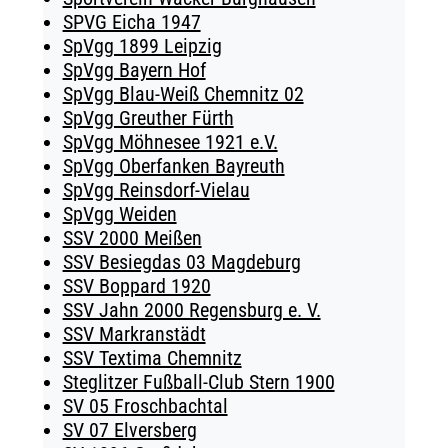
SPVG Eicha 1947
SpVgg 1899 Leipzig
SpVgg Bayern Hof
SpVgg Blau-Weiß Chemnitz 02
SpVgg Greuther Fürth
SpVgg Möhnesee 1921 e.V.
SpVgg Oberfanken Bayreuth
SpVgg Reinsdorf-Vielau
SpVgg Weiden
SSV 2000 Meißen
SSV Besiegdas 03 Magdeburg
SSV Boppard 1920
SSV Jahn 2000 Regensburg e. V.
SSV Markranstädt
SSV Textima Chemnitz
Steglitzer Fußball-Club Stern 1900
SV 05 Froschbachtal
SV 07 Elversberg