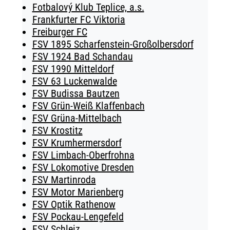
Fotbalový Klub Teplice, a.s.
Frankfurter FC Viktoria
Freiburger FC
FSV 1895 Scharfenstein-Großolbersdorf
FSV 1924 Bad Schandau
FSV 1990 Mitteldorf
FSV 63 Luckenwalde
FSV Budissa Bautzen
FSV Grün-Weiß Klaffenbach
FSV Grüna-Mittelbach
FSV Krostitz
FSV Krumhermersdorf
FSV Limbach-Oberfrohna
FSV Lokomotive Dresden
FSV Martinroda
FSV Motor Marienberg
FSV Optik Rathenow
FSV Pockau-Lengefeld
FSV Schleiz