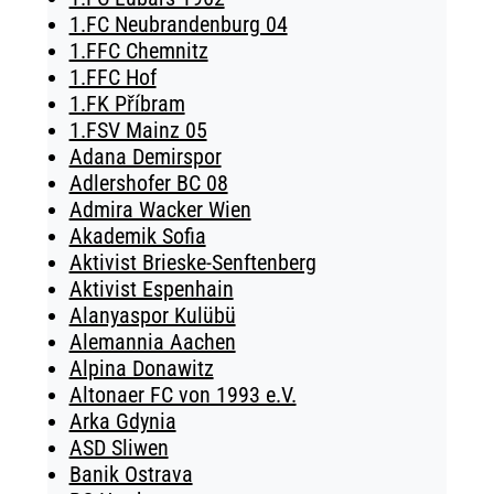
1.FC Neubrandenburg 04
1.FFC Chemnitz
1.FFC Hof
1.FK Příbram
1.FSV Mainz 05
Adana Demirspor
Adlershofer BC 08
Admira Wacker Wien
Akademik Sofia
Aktivist Brieske-Senftenberg
Aktivist Espenhain
Alanyaspor Kulübü
Alemannia Aachen
Alpina Donawitz
Altonaer FC von 1993 e.V.
Arka Gdynia
ASD Sliwen
Banik Ostrava