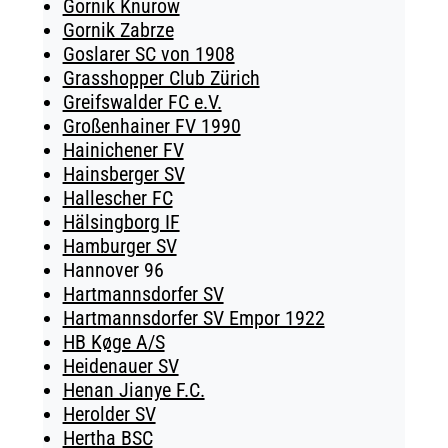
Gornik Knurow
Gornik Zabrze
Goslarer SC von 1908
Grasshopper Club Zürich
Greifswalder FC e.V.
Großenhainer FV 1990
Hainichener FV
Hainsberger SV
Hallescher FC
Hälsingborg IF
Hamburger SV
Hannover 96
Hartmannsdorfer SV
Hartmannsdorfer SV Empor 1922
HB Køge A/S
Heidenauer SV
Henan Jianye F.C.
Herolder SV
Hertha BSC