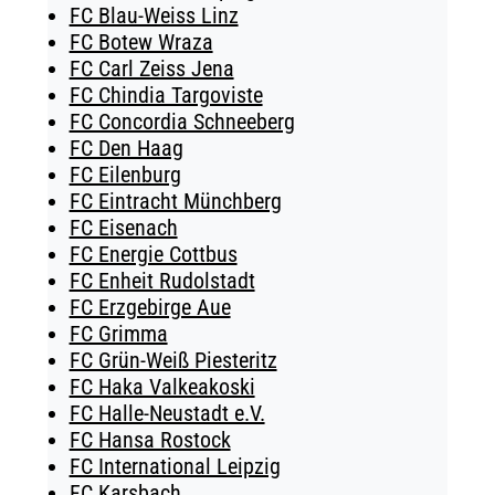
FC Blau-Weiss Linz
FC Botew Wraza
FC Carl Zeiss Jena
FC Chindia Targoviste
FC Concordia Schneeberg
FC Den Haag
FC Eilenburg
FC Eintracht Münchberg
FC Eisenach
FC Energie Cottbus
FC Enheit Rudolstadt
FC Erzgebirge Aue
FC Grimma
FC Grün-Weiß Piesteritz
FC Haka Valkeakoski
FC Halle-Neustadt e.V.
FC Hansa Rostock
FC International Leipzig
FC Karsbach