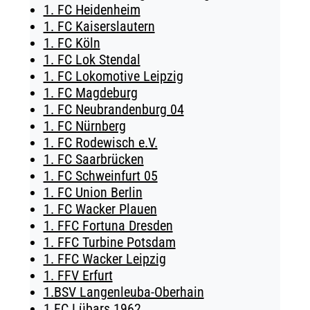
1. FC Heidenheim
TICKETING
1. FC Kaiserslautern
1. FC Köln
1. FC Lok Stendal
1. FC Lokomotive Leipzig
1. FC Magdeburg
1. FC Neubrandenburg 04
1. FC Nürnberg
1. FC Rodewisch e.V.
1. FC Saarbrücken
1. FC Schweinfurt 05
1. FC Union Berlin
1. FC Wacker Plauen
1. FFC Fortuna Dresden
1. FFC Turbine Potsdam
1. FFC Wacker Leipzig
1. FFV Erfurt
1.BSV Langenleuba-Oberhain
1.FC Lübars 1962