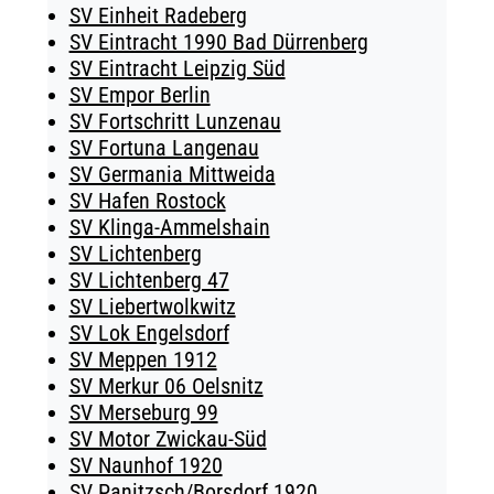
SV Einheit Radeberg
SV Eintracht 1990 Bad Dürrenberg
SV Eintracht Leipzig Süd
SV Empor Berlin
SV Fortschritt Lunzenau
SV Fortuna Langenau
SV Germania Mittweida
SV Hafen Rostock
SV Klinga-Ammelshain
SV Lichtenberg
SV Lichtenberg 47
SV Liebertwolkwitz
SV Lok Engelsdorf
SV Meppen 1912
SV Merkur 06 Oelsnitz
SV Merseburg 99
SV Motor Zwickau-Süd
SV Naunhof 1920
SV Panitzsch/​Borsdorf 1920