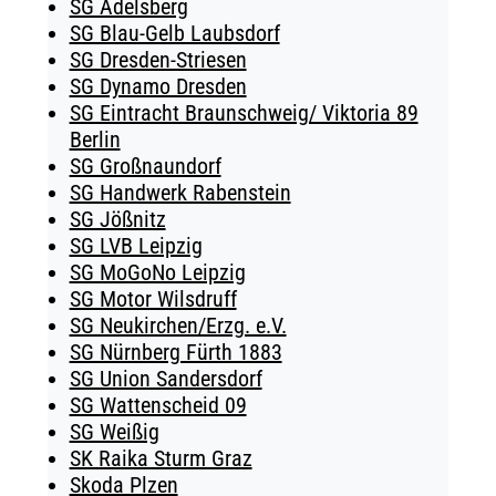
SG Adelsberg
SG Blau-Gelb Laubsdorf
SG Dresden-Striesen
SG Dynamo Dresden
SG Eintracht Braunschweig/ Viktoria 89
Berlin
SG Großnaundorf
SG Handwerk Rabenstein
SG Jößnitz
SG LVB Leipzig
SG MoGoNo Leipzig
SG Motor Wilsdruff
SG Neukirchen/Erzg. e.V.
SG Nürnberg Fürth 1883
SG Union Sandersdorf
SG Wattenscheid 09
SG Weißig
SK Raika Sturm Graz
Skoda Plzen