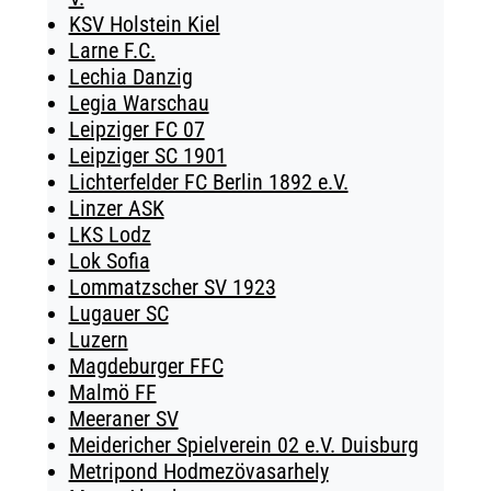
KSV Holstein Kiel
Larne F.C.
Lechia Danzig
Legia Warschau
Leipziger FC 07
Leipziger SC 1901
Lichterfelder FC Berlin 1892 e.V.
Linzer ASK
LKS Lodz
Lok Sofia
Lommatzscher SV 1923
Lugauer SC
Luzern
Magdeburger FFC
Malmö FF
Meeraner SV
Meidericher Spielverein 02 e.V. Duisburg
Metripond Hodmezövasarhely