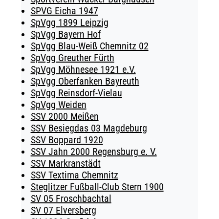
SPVG Eicha 1947
SpVgg 1899 Leipzig
SpVgg Bayern Hof
SpVgg Blau-Weiß Chemnitz 02
SpVgg Greuther Fürth
SpVgg Möhnesee 1921 e.V.
SpVgg Oberfanken Bayreuth
SpVgg Reinsdorf-Vielau
SpVgg Weiden
SSV 2000 Meißen
SSV Besiegdas 03 Magdeburg
SSV Boppard 1920
SSV Jahn 2000 Regensburg e. V.
SSV Markranstädt
SSV Textima Chemnitz
Steglitzer Fußball-Club Stern 1900
SV 05 Froschbachtal
SV 07 Elversberg