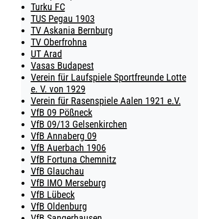
Turku FC
TUS Pegau 1903
TV Askania Bernburg
TV Oberfrohna
UT Arad
Vasas Budapest
Verein für Laufspiele Sportfreunde Lotte
e. V. von 1929
Verein für Rasenspiele Aalen 1921 e.V.
VfB 09 Pößneck
VfB 09/13 Gelsenkirchen
VfB Annaberg 09
VfB Auerbach 1906
VfB Fortuna Chemnitz
VfB Glauchau
VfB IMO Merseburg
VfB Lübeck
VfB Oldenburg
VfB Sangerhausen