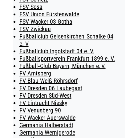
FSV Sosa
FSV Union Fürstenwalde
FSV Wacker 03 Gotha
FSV Zwickau
Fußballclub Gelsenkirchen‑Schalke 04
e. V
Fußballclub Ingolstadt 04 e. V.
Fußballsportverein Frankfurt 1899 e. V.
Fußball‑Club Bayern, München e. V.
FV Amtsberg
FV Blau-Weiß Röhrsdorf
FV Dresden 06 Laubegast
FV Dresden Süd-West
FV Eintracht Niesky
FV Venusberg 90
FV Wacker Auerswalde
Germania Halberstadt
Germania Wernigerode