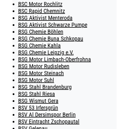
BSC Motor Rochlitz
BSC Rapid Chemnitz
BSG Aktivist Menteroda
BSG Aktivist Schwarze Pumpe
BSG Chemie Böhlen
BSG Chemie Buna Schkopau
BSG Chemie Kahla
BSG Chemie Leipzig e.V.
BSG Motor Limbach-Oberfrohna
BSG Motor Rudisleben
BSG Motor Steinach
BSG Motor Suhl
BSG Stahl Brandenburg
BSG Stahl Riesa
BSG Wismut Gera
BSV 53 Irfersgrün
BSV Al Dersimspor Berlin
BSV Eintracht Zschopautal
BSV Gelenau