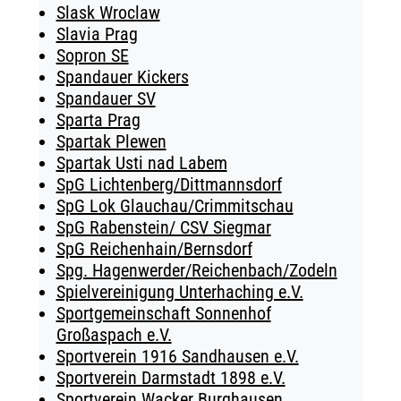
Slask Wroclaw
Slavia Prag
Sopron SE
Spandauer Kickers
Spandauer SV
Sparta Prag
Spartak Plewen
Spartak Usti nad Labem
SpG Lichtenberg/Dittmannsdorf
SpG Lok Glauchau/Crimmitschau
SpG Rabenstein/ CSV Siegmar
SpG Reichenhain/Bernsdorf
Spg. Hagenwerder/Reichenbach/Zodeln
Spielvereinigung Unterhaching e.V.
Sportgemeinschaft Sonnenhof
Großaspach e.V.
Sportverein 1916 Sandhausen e.V.
Sportverein Darmstadt 1898 e.V.
Sportverein Wacker Burghausen