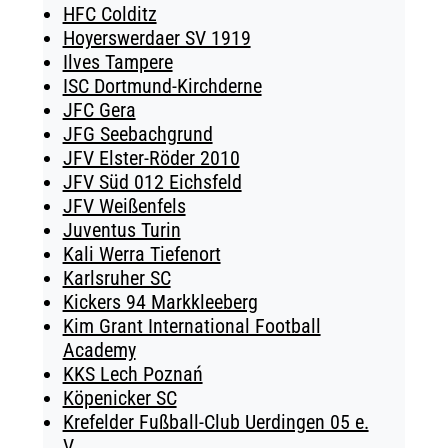
HFC Colditz
Hoyerswerdaer SV 1919
Ilves Tampere
ISC Dortmund-Kirchderne
JFC Gera
JFG Seebachgrund
JFV Elster-Röder 2010
JFV Süd 012 Eichsfeld
JFV Weißenfels
Juventus Turin
Kali Werra Tiefenort
Karlsruher SC
Kickers 94 Markkleeberg
Kim Grant International Football
Academy
KKS Lech Poznań
Köpenicker SC
Krefelder Fußball-Club Uerdingen 05 e.
V.