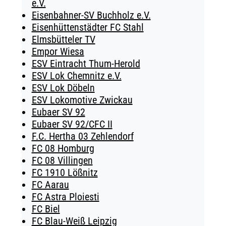
e.V.
Eisenbahner-SV Buchholz e.V.
Eisenhüttenstädter FC Stahl
Elmsbütteler TV
Empor Wiesa
ESV Eintracht Thum-Herold
ESV Lok Chemnitz e.V.
ESV Lok Döbeln
ESV Lokomotive Zwickau
Eubaer SV 92
Eubaer SV 92/CFC II
F.C. Hertha 03 Zehlendorf
FC 08 Homburg
FC 08 Villingen
FC 1910 Lößnitz
FC Aarau
FC Astra Ploiesti
FC Biel
FC Blau-Weiß Leipzig