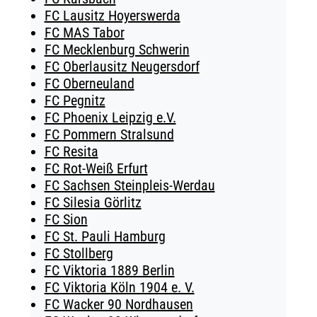
FC Lausitz Hoyerswerda
FC MAS Tabor
FC Mecklenburg Schwerin
FC Oberlausitz Neugersdorf
FC Oberneuland
FC Pegnitz
FC Phoenix Leipzig e.V.
FC Pommern Stralsund
FC Resita
FC Rot-Weiß Erfurt
FC Sachsen Steinpleis-Werdau
FC Silesia Görlitz
FC Sion
FC St. Pauli Hamburg
FC Stollberg
FC Viktoria 1889 Berlin
FC Viktoria Köln 1904 e. V.
FC Wacker 90 Nordhausen