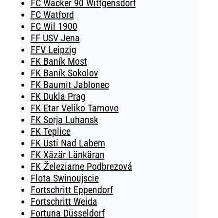
FC Wacker 90 Wittgensdorf
FC Watford
FC Wil 1900
FF USV Jena
FFV Leipzig
FK Baník Most
FK Baník Sokolov
FK Baumit Jablonec
FK Dukla Prag
FK Etar Veliko Tarnovo
FK Sorja Luhansk
FK Teplice
FK Usti Nad Labem
FK Xäzär Länkäran
FK Železiarne Podbrezová
Flota Swinoujscie
Fortschritt Eppendorf
Fortschritt Weida
Fortuna Düsseldorf