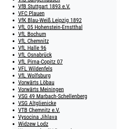
VfB Stuttgart 1893 e.V.
VFC Plauen
VfK Blau-Weiß Leipzig 1892
VfL 05 Hohenstein-Ernstthal
VfL Bochum
VfL Chemnitz
VfL Halle 96
VfL Osnabrück
VfL Pirna-Copitz 07
VFL Wildenfels
VfL Wolfsburg
Vorwärts Löbau
Vorwärts Meiningen
VSG 49 Marbach-Schellenberg
VSG Altglienicke
VTB Chemnitz e.V.
Vysocina Jihlava
Widzew Lodz