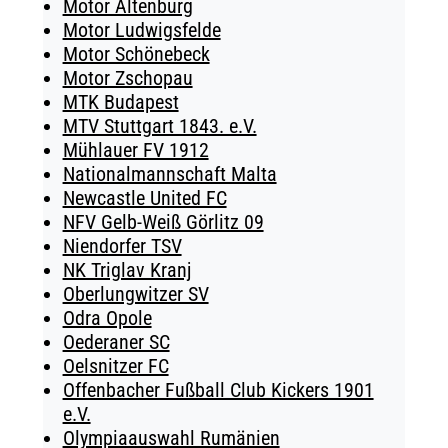
Motor Altenburg
Motor Ludwigsfelde
Motor Schönebeck
Motor Zschopau
MTK Budapest
MTV Stuttgart 1843. e.V.
Mühlauer FV 1912
Nationalmannschaft Malta
Newcastle United FC
NFV Gelb-Weiß Görlitz 09
Niendorfer TSV
NK Triglav Kranj
Oberlungwitzer SV
Odra Opole
Oederaner SC
Oelsnitzer FC
Offenbacher Fußball Club Kickers 1901
e.V.
Olympiaauswahl Rumänien