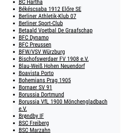
BC Hartha
Békéscsaba 1912 Előre SE
Berliner Athletik-Klub 07
Berliner Sport-Club
Betaald Voetbal De Graafschap
BFC Dynamo
BFC Preussen
BFW/VSV Würzburg
Bischofswerdaer FV 1908 e.V.
Blau-Weiß Hohen Neuendorf
Boavista Porto
Bohemians Prag 1905
Bornaer SV 91
Borussia Dortmund
Borussia VfL 1900 Mönchengladbach
e.V.
Brøndby IF
BSC Freiberg
BSC Marzahn