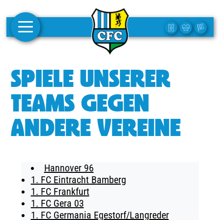
AKTUELLES
SPIELE UNSERER
1. MANNSCHAFT
TEAMS GEGEN
FRAUEN
ANDERE VEREINE
CAMPUS
CLUB
Hannover 96
CLUBMITGLIEDSCHAFT
1. FC Eintracht Bamberg
1. FC Frankfurt
BUSINESS
1. FC Gera 03
SÜDKURVE
1. FC Germania Egestorf/Langreder