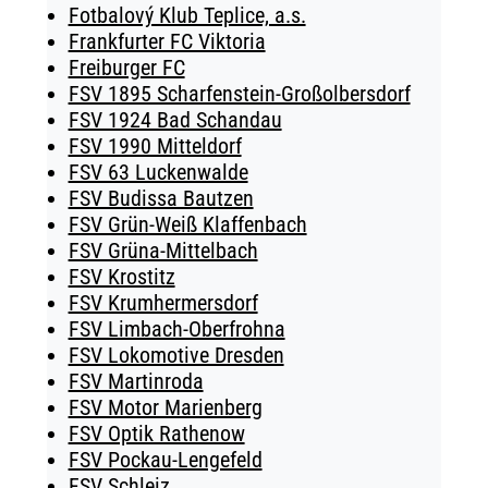
Fotbalový Klub Teplice, a.s.
Frankfurter FC Viktoria
Freiburger FC
FSV 1895 Scharfenstein-Großolbersdorf
FSV 1924 Bad Schandau
FSV 1990 Mitteldorf
FSV 63 Luckenwalde
FSV Budissa Bautzen
FSV Grün-Weiß Klaffenbach
FSV Grüna-Mittelbach
FSV Krostitz
FSV Krumhermersdorf
FSV Limbach-Oberfrohna
FSV Lokomotive Dresden
FSV Martinroda
FSV Motor Marienberg
FSV Optik Rathenow
FSV Pockau-Lengefeld
FSV Schleiz