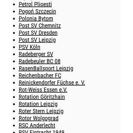
Petrol Plioesti
Pogoń Szczecin
Polonia Bytom
Post SV Chemnitz
Post SV Dresden
Post SV Leipzig
PSV Köln
Radeberger SV
Radebeuler BC 08
RasenBallsport Leipzig
Reichenbacher FC
Reinickendorfer Füchse e. V.
Rot-Weiss Essen e.V.
Rotation Göritzhain
Rotation Leipzig
Roter Stern Leipzig
Rotor Wolgograd
RSC Anderlecht
RSV Eintracht 1949