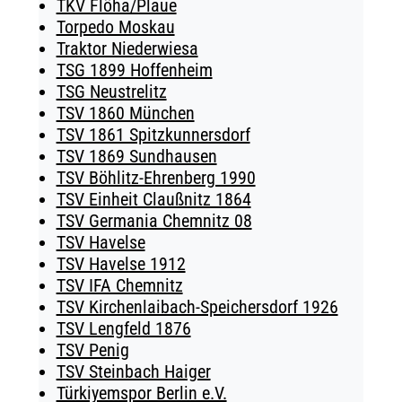
TKV Flöha/Plaue
Torpedo Moskau
Traktor Niederwiesa
TSG 1899 Hoffenheim
TSG Neustrelitz
TSV 1860 München
TSV 1861 Spitzkunnersdorf
TSV 1869 Sundhausen
TSV Böhlitz-Ehrenberg 1990
TSV Einheit Claußnitz 1864
TSV Germania Chemnitz 08
TSV Havelse
TSV Havelse 1912
TSV IFA Chemnitz
TSV Kirchenlaibach-Speichersdorf 1926
TSV Lengfeld 1876
TSV Penig
TSV Steinbach Haiger
Türkiyemspor Berlin e.V.