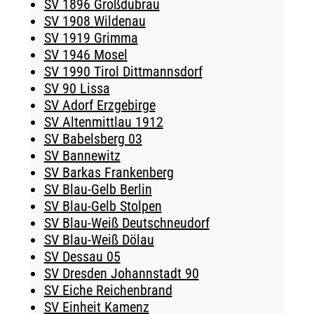
SV 1896 Großdubrau
SV 1908 Wildenau
SV 1919 Grimma
SV 1946 Mosel
SV 1990 Tirol Dittmannsdorf
SV 90 Lissa
SV Adorf Erzgebirge
SV Altenmittlau 1912
SV Babelsberg 03
SV Bannewitz
SV Barkas Frankenberg
SV Blau-Gelb Berlin
SV Blau-Gelb Stolpen
SV Blau-Weiß Deutschneudorf
SV Blau-Weiß Dölau
SV Dessau 05
SV Dresden Johannstadt 90
SV Eiche Reichenbrand
SV Einheit Kamenz