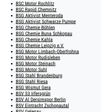
BSC Motor Rochlitz
BSC Rapid Chemnitz
BSG Aktivist Menteroda
BSG Aktivist Schwarze Pumpe
BSG Chemie Böhlen
BSG Chemie Buna Schkopau
BSG Chemie Kahla
BSG Chemie Leipzig e.V.
BSG Motor Limbach-Oberfrohna
BSG Motor Rudisleben
BSG Motor Steinach
BSG Motor Suhl
BSG Stahl Brandenburg
BSG Stahl Riesa
BSG Wismut Gera
BSV 53 Irfersgrün
BSV Al Dersimspor Berlin
BSV Eintracht Zschopautal
BSV Gelenau