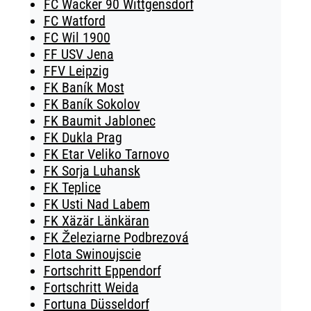
FC Wacker 90 Wittgensdorf
FC Watford
FC Wil 1900
FF USV Jena
FFV Leipzig
FK Baník Most
FK Baník Sokolov
FK Baumit Jablonec
FK Dukla Prag
FK Etar Veliko Tarnovo
FK Sorja Luhansk
FK Teplice
FK Usti Nad Labem
FK Xäzär Länkäran
FK Železiarne Podbrezová
Flota Swinoujscie
Fortschritt Eppendorf
Fortschritt Weida
Fortuna Düsseldorf