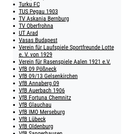
Turku FC
TUS Pegau 1903
TV Askania Bernburg
TV Oberfrohna
UT Arad
Vasas Budapest
Verein für Laufspiele Sportfreunde Lotte
e. V. von 1929
Verein für Rasenspiele Aalen 1921 e.V.
VfB 09 Pößneck
VfB 09/13 Gelsenkirchen
VfB Annaberg 09
VfB Auerbach 1906
VfB Fortuna Chemnitz
VfB Glauchau
VfB IMO Merseburg
VfB Lübeck
VfB Oldenburg
VfB Sangerhausen