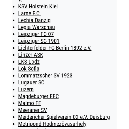
KSV Holstein Kiel
Larne F.C.
Lechia Danzig
Legia Warschau
Leipziger FC 07
Leipziger SC 1901
Lichterfelder FC Berlin 1892 e.V.
Linzer ASK
LKS Lodz
Lok Sofia
Lommatzscher SV 1923
Lugauer SC
Luzern
Magdeburger FFC
Malmö FF
Meeraner SV
Meidericher Spielverein 02 e.V. Duisburg
Metripond Hodmezövasarhely