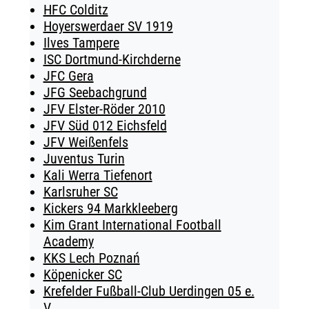
HFC Colditz
Hoyerswerdaer SV 1919
Ilves Tampere
ISC Dortmund-Kirchderne
JFC Gera
JFG Seebachgrund
JFV Elster-Röder 2010
JFV Süd 012 Eichsfeld
JFV Weißenfels
Juventus Turin
Kali Werra Tiefenort
Karlsruher SC
Kickers 94 Markkleeberg
Kim Grant International Football
Academy
KKS Lech Poznań
Köpenicker SC
Krefelder Fußball-Club Uerdingen 05 e.
V.