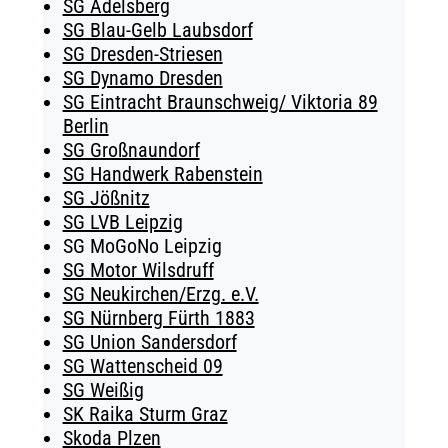
SG Adelsberg
SG Blau-Gelb Laubsdorf
SG Dresden-Striesen
SG Dynamo Dresden
SG Eintracht Braunschweig/ Viktoria 89
Berlin
SG Großnaundorf
SG Handwerk Rabenstein
SG Jößnitz
SG LVB Leipzig
SG MoGoNo Leipzig
SG Motor Wilsdruff
SG Neukirchen/Erzg. e.V.
SG Nürnberg Fürth 1883
SG Union Sandersdorf
SG Wattenscheid 09
SG Weißig
SK Raika Sturm Graz
Skoda Plzen