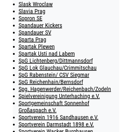
Slask Wroclaw
Slavia Prag
Sopron SE
Spandauer Kickers
Spandauer SV
Sparta Prag
Spartak Plewen
Spartak Usti nad Labem
SpG Lichtenberg/Dittmannsdorf
SpG Lok Glauchau/Crimmitschau
SpG Rabenstein/ CSV Siegmar
SpG Reichenhain/Bernsdorf
Spg. Hagenwerder/Reichenbach/Zodeln
Spielvereinigung Unterhaching e.V.
Sportgemeinschaft Sonnenhof
Großaspach e.V.
Sportverein 1916 Sandhausen e.V.
Sportverein Darmstadt 1898 e.V.
Sportverein Wacker Burghausen