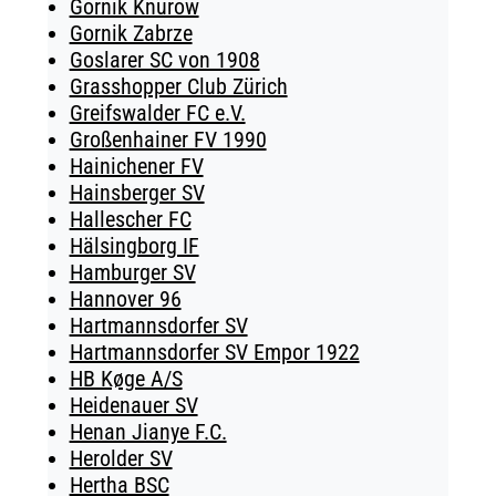
Gornik Knurow
Gornik Zabrze
Goslarer SC von 1908
Grasshopper Club Zürich
Greifswalder FC e.V.
Großenhainer FV 1990
Hainichener FV
Hainsberger SV
Hallescher FC
Hälsingborg IF
Hamburger SV
Hannover 96
Hartmannsdorfer SV
Hartmannsdorfer SV Empor 1922
HB Køge A/S
Heidenauer SV
Henan Jianye F.C.
Herolder SV
Hertha BSC