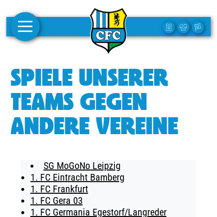
AKTUELLES
SPIELE UNSERER
1. MANNSCHAFT
TEAMS GEGEN
FRAUEN
ANDERE VEREINE
CAMPUS
CLUB
SG MoGoNo Leipzig
CLUBMITGLIEDSCHAFT
1. FC Eintracht Bamberg
1. FC Frankfurt
BUSINESS
1. FC Gera 03
SÜDKURVE
1. FC Germania Egestorf/Langreder