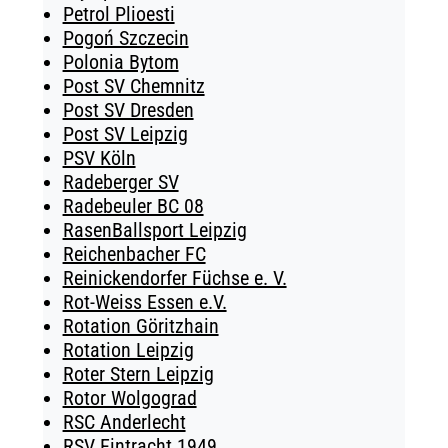
Petrol Plioesti
Pogoń Szczecin
Polonia Bytom
Post SV Chemnitz
Post SV Dresden
Post SV Leipzig
PSV Köln
Radeberger SV
Radebeuler BC 08
RasenBallsport Leipzig
Reichenbacher FC
Reinickendorfer Füchse e. V.
Rot-Weiss Essen e.V.
Rotation Göritzhain
Rotation Leipzig
Roter Stern Leipzig
Rotor Wolgograd
RSC Anderlecht
RSV Eintracht 1949