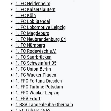
1. FC Heidenheim
TICKETING
1. FC Kaiserslautern
1. FC Köln
1. FC Lok Stendal
1. FC Lokomotive Leipzig
1. FC Magdeburg
1. FC Neubrandenburg 04
1. FC Nürnberg
1. FC Rodewisch e.V.
1. FC Saarbrücken
1. FC Schweinfurt 05
1. FC Union Berlin
1. FC Wacker Plauen
1. FFC Fortuna Dresden
1. FFC Turbine Potsdam
1. FFC Wacker Leipzig
1. FFV Erfurt
1.BSV Langenleuba-Oberhain
1.FC Lübars 1962