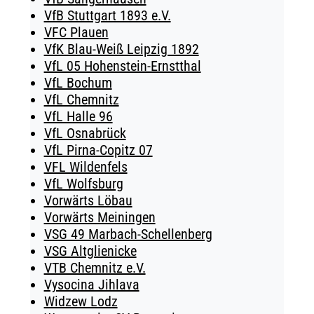
VfB Stuttgart 1893 e.V.
VFC Plauen
VfK Blau-Weiß Leipzig 1892
VfL 05 Hohenstein-Ernstthal
VfL Bochum
VfL Chemnitz
VfL Halle 96
VfL Osnabrück
VfL Pirna-Copitz 07
VFL Wildenfels
VfL Wolfsburg
Vorwärts Löbau
Vorwärts Meiningen
VSG 49 Marbach-Schellenberg
VSG Altglienicke
VTB Chemnitz e.V.
Vysocina Jihlava
Widzew Lodz