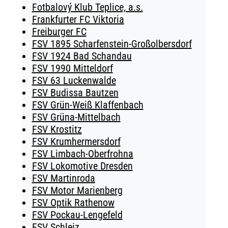
Fotbalový Klub Teplice, a.s.
Frankfurter FC Viktoria
Freiburger FC
FSV 1895 Scharfenstein-Großolbersdorf
FSV 1924 Bad Schandau
FSV 1990 Mitteldorf
FSV 63 Luckenwalde
FSV Budissa Bautzen
FSV Grün-Weiß Klaffenbach
FSV Grüna-Mittelbach
FSV Krostitz
FSV Krumhermersdorf
FSV Limbach-Oberfrohna
FSV Lokomotive Dresden
FSV Martinroda
FSV Motor Marienberg
FSV Optik Rathenow
FSV Pockau-Lengefeld
FSV Schleiz