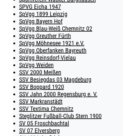
SPVG Eicha 1947
SpVgg 1899 Leipzig
SpVgg Bayern Hof
SpVgg Blau-Weiß Chemnitz 02
SpVgg Greuther Fürth
SpVgg Möhnesee 1921 e.V.
SpVgg Oberfanken Bayreuth
SpVgg Reinsdorf-Vielau
SpVgg Weiden
SSV 2000 Meißen
SSV Besiegdas 03 Magdeburg
SSV Boppard 1920
SSV Jahn 2000 Regensburg e. V.
SSV Markranstädt
SSV Textima Chemnitz
Steglitzer Fußball-Club Stern 1900
SV 05 Froschbachtal
SV 07 Elversberg