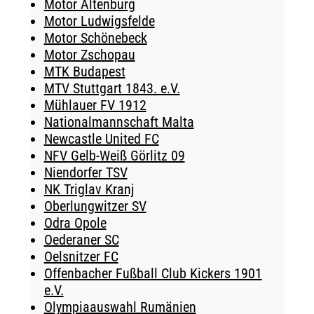
Motor Altenburg
Motor Ludwigsfelde
Motor Schönebeck
Motor Zschopau
MTK Budapest
MTV Stuttgart 1843. e.V.
Mühlauer FV 1912
Nationalmannschaft Malta
Newcastle United FC
NFV Gelb-Weiß Görlitz 09
Niendorfer TSV
NK Triglav Kranj
Oberlungwitzer SV
Odra Opole
Oederaner SC
Oelsnitzer FC
Offenbacher Fußball Club Kickers 1901
e.V.
Olympiaauswahl Rumänien