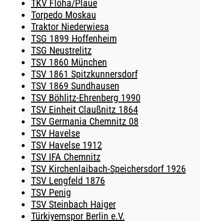
TKV Flöha/Plaue
Torpedo Moskau
Traktor Niederwiesa
TSG 1899 Hoffenheim
TSG Neustrelitz
TSV 1860 München
TSV 1861 Spitzkunnersdorf
TSV 1869 Sundhausen
TSV Böhlitz-Ehrenberg 1990
TSV Einheit Claußnitz 1864
TSV Germania Chemnitz 08
TSV Havelse
TSV Havelse 1912
TSV IFA Chemnitz
TSV Kirchenlaibach-Speichersdorf 1926
TSV Lengfeld 1876
TSV Penig
TSV Steinbach Haiger
Türkiyemspor Berlin e.V.