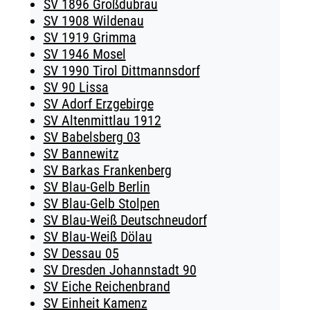
SV 1896 Großdubrau
SV 1908 Wildenau
SV 1919 Grimma
SV 1946 Mosel
SV 1990 Tirol Dittmannsdorf
SV 90 Lissa
SV Adorf Erzgebirge
SV Altenmittlau 1912
SV Babelsberg 03
SV Bannewitz
SV Barkas Frankenberg
SV Blau-Gelb Berlin
SV Blau-Gelb Stolpen
SV Blau-Weiß Deutschneudorf
SV Blau-Weiß Dölau
SV Dessau 05
SV Dresden Johannstadt 90
SV Eiche Reichenbrand
SV Einheit Kamenz