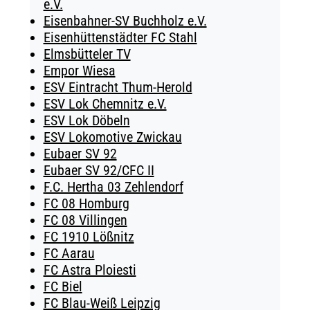
e.V.
Eisenbahner-SV Buchholz e.V.
Eisenhüttenstädter FC Stahl
Elmsbütteler TV
Empor Wiesa
ESV Eintracht Thum-Herold
ESV Lok Chemnitz e.V.
ESV Lok Döbeln
ESV Lokomotive Zwickau
Eubaer SV 92
Eubaer SV 92/CFC II
F.C. Hertha 03 Zehlendorf
FC 08 Homburg
FC 08 Villingen
FC 1910 Lößnitz
FC Aarau
FC Astra Ploiesti
FC Biel
FC Blau-Weiß Leipzig