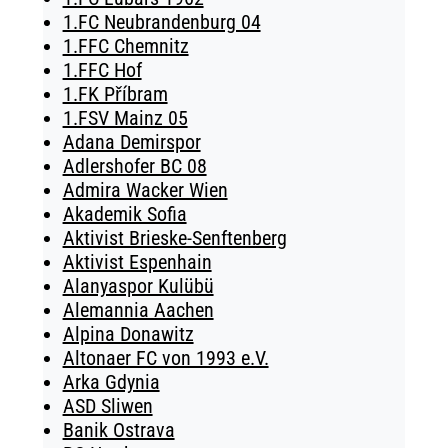
1.FC Neubrandenburg 04
1.FFC Chemnitz
1.FFC Hof
1.FK Příbram
1.FSV Mainz 05
Adana Demirspor
Adlershofer BC 08
Admira Wacker Wien
Akademik Sofia
Aktivist Brieske-Senftenberg
Aktivist Espenhain
Alanyaspor Kulübü
Alemannia Aachen
Alpina Donawitz
Altonaer FC von 1993 e.V.
Arka Gdynia
ASD Sliwen
Banik Ostrava