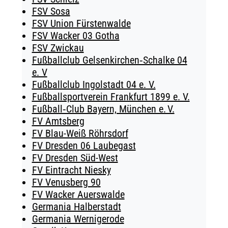
FSV Sosa
FSV Union Fürstenwalde
FSV Wacker 03 Gotha
FSV Zwickau
Fußballclub Gelsenkirchen‑Schalke 04
e. V
Fußballclub Ingolstadt 04 e. V.
Fußballsportverein Frankfurt 1899 e. V.
Fußball‑Club Bayern, München e. V.
FV Amtsberg
FV Blau-Weiß Röhrsdorf
FV Dresden 06 Laubegast
FV Dresden Süd-West
FV Eintracht Niesky
FV Venusberg 90
FV Wacker Auerswalde
Germania Halberstadt
Germania Wernigerode