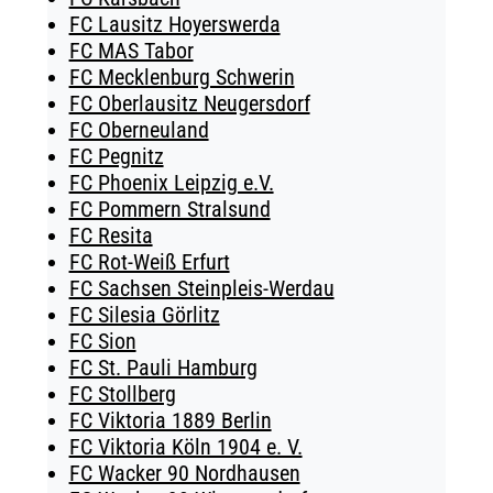
FC Lausitz Hoyerswerda
FC MAS Tabor
FC Mecklenburg Schwerin
FC Oberlausitz Neugersdorf
FC Oberneuland
FC Pegnitz
FC Phoenix Leipzig e.V.
FC Pommern Stralsund
FC Resita
FC Rot-Weiß Erfurt
FC Sachsen Steinpleis-Werdau
FC Silesia Görlitz
FC Sion
FC St. Pauli Hamburg
FC Stollberg
FC Viktoria 1889 Berlin
FC Viktoria Köln 1904 e. V.
FC Wacker 90 Nordhausen