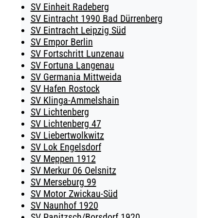
SV Einheit Radeberg
SV Eintracht 1990 Bad Dürrenberg
SV Eintracht Leipzig Süd
SV Empor Berlin
SV Fortschritt Lunzenau
SV Fortuna Langenau
SV Germania Mittweida
SV Hafen Rostock
SV Klinga-Ammelshain
SV Lichtenberg
SV Lichtenberg 47
SV Liebertwolkwitz
SV Lok Engelsdorf
SV Meppen 1912
SV Merkur 06 Oelsnitz
SV Merseburg 99
SV Motor Zwickau-Süd
SV Naunhof 1920
SV Panitzsch/​Borsdorf 1920