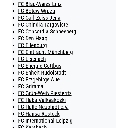
FC Blau-Weiss Linz
FC Botew Wraza
FC Carl Zeiss Jena
FC Chindia Targoviste
FC Concordia Schneeberg
FC Den Haag
FC Eilenburg
FC Eintracht Münchberg
FC Eisenach
FC Energie Cottbus
FC Enheit Rudolstadt
FC Erzgebirge Aue
FC Grimma
FC Grün-Weiß Piesteritz
FC Haka Valkeakoski
FC Halle-Neustadt e.V.
FC Hansa Rostock
FC International Leipzig
FC Karsbach