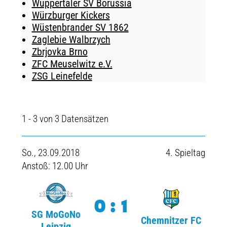
Wuppertaler SV Borussia
Würzburger Kickers
Wüstenbrander SV 1862
Zaglebie Walbrzych
Zbrjovka Brno
ZFC Meuselwitz e.V.
ZSG Leinefelde
1 - 3 von 3 Datensätzen
So., 23.09.2018
4. Spieltag
Anstoß: 12.00 Uhr
0:1
SG MoGoNo
Chemnitzer FC
Leipzig