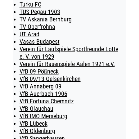
Turku FC
TUS Pegau 1903
TV Askania Bernburg
TV Oberfrohna
UT Arad
Vasas Budapest
Verein für Laufspiele Sportfreunde Lotte
e. V. von 1929
Verein für Rasenspiele Aalen 1921 e.V.
VfB 09 Pößneck
VfB 09/13 Gelsenkirchen
VfB Annaberg 09
VfB Auerbach 1906
VfB Fortuna Chemnitz
VfB Glauchau
VfB IMO Merseburg
VfB Lübeck
VfB Oldenburg
VfB Sangerhausen