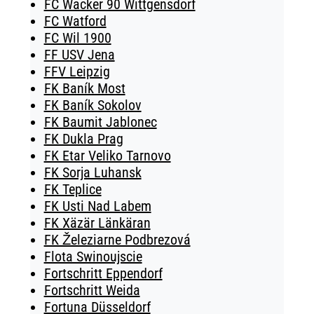
FC Wacker 90 Wittgensdorf
FC Watford
FC Wil 1900
FF USV Jena
FFV Leipzig
FK Baník Most
FK Baník Sokolov
FK Baumit Jablonec
FK Dukla Prag
FK Etar Veliko Tarnovo
FK Sorja Luhansk
FK Teplice
FK Usti Nad Labem
FK Xäzär Länkäran
FK Železiarne Podbrezová
Flota Swinoujscie
Fortschritt Eppendorf
Fortschritt Weida
Fortuna Düsseldorf