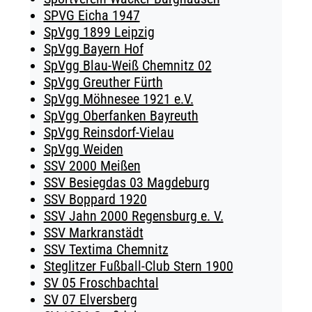
SPVG Eicha 1947
SpVgg 1899 Leipzig
SpVgg Bayern Hof
SpVgg Blau-Weiß Chemnitz 02
SpVgg Greuther Fürth
SpVgg Möhnesee 1921 e.V.
SpVgg Oberfanken Bayreuth
SpVgg Reinsdorf-Vielau
SpVgg Weiden
SSV 2000 Meißen
SSV Besiegdas 03 Magdeburg
SSV Boppard 1920
SSV Jahn 2000 Regensburg e. V.
SSV Markranstädt
SSV Textima Chemnitz
Steglitzer Fußball-Club Stern 1900
SV 05 Froschbachtal
SV 07 Elversberg