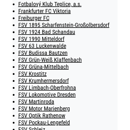
Fotbalový Klub Teplice, a.s.
Frankfurter FC Viktoria
Freiburger FC
FSV 1895 Scharfenstein-Großolbersdorf
FSV 1924 Bad Schandau
FSV 1990 Mitteldorf
FSV 63 Luckenwalde
FSV Budissa Bautzen
FSV Grün-Weiß Klaffenbach
FSV Grüna-Mittelbach
FSV Krostitz
FSV Krumhermersdorf
FSV Limbach-Oberfrohna
FSV Lokomotive Dresden
FSV Martinroda
FSV Motor Marienberg
FSV Optik Rathenow
FSV Pockau-Lengefeld
FSV Schleiz