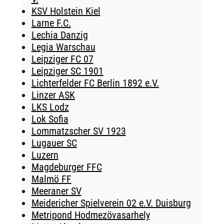
KSV Holstein Kiel
Larne F.C.
Lechia Danzig
Legia Warschau
Leipziger FC 07
Leipziger SC 1901
Lichterfelder FC Berlin 1892 e.V.
Linzer ASK
LKS Lodz
Lok Sofia
Lommatzscher SV 1923
Lugauer SC
Luzern
Magdeburger FFC
Malmö FF
Meeraner SV
Meidericher Spielverein 02 e.V. Duisburg
Metripond Hodmezövasarhely