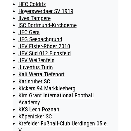
HFC Colditz
Hoyerswerdaer SV 1919
Ilves Tampere
ISC Dortmund-Kirchderne
JFC Gera
JFG Seebachgrund
JFV Elster-Röder 2010
JFV Süd 012 Eichsfeld
JFV Weißenfels
Juventus Turin
Kali Werra Tiefenort
Karlsruher SC
Kickers 94 Markkleeberg
Kim Grant International Football
Academy
KKS Lech Poznań
Köpenicker SC
Krefelder Fußball-Club Uerdingen 05 e.
V.