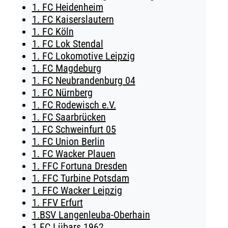
1. FC Heidenheim
TICKETING
1. FC Kaiserslautern
1. FC Köln
1. FC Lok Stendal
1. FC Lokomotive Leipzig
1. FC Magdeburg
1. FC Neubrandenburg 04
1. FC Nürnberg
1. FC Rodewisch e.V.
1. FC Saarbrücken
1. FC Schweinfurt 05
1. FC Union Berlin
1. FC Wacker Plauen
1. FFC Fortuna Dresden
1. FFC Turbine Potsdam
1. FFC Wacker Leipzig
1. FFV Erfurt
1.BSV Langenleuba-Oberhain
1.FC Lübars 1962