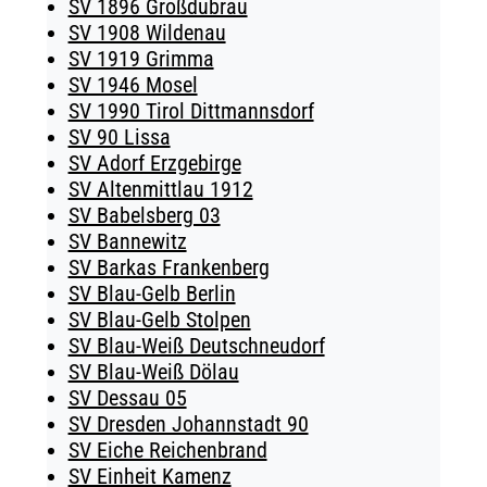
SV 1896 Großdubrau
SV 1908 Wildenau
SV 1919 Grimma
SV 1946 Mosel
SV 1990 Tirol Dittmannsdorf
SV 90 Lissa
SV Adorf Erzgebirge
SV Altenmittlau 1912
SV Babelsberg 03
SV Bannewitz
SV Barkas Frankenberg
SV Blau-Gelb Berlin
SV Blau-Gelb Stolpen
SV Blau-Weiß Deutschneudorf
SV Blau-Weiß Dölau
SV Dessau 05
SV Dresden Johannstadt 90
SV Eiche Reichenbrand
SV Einheit Kamenz