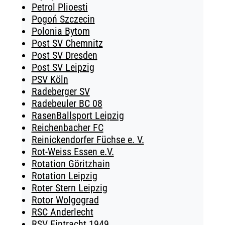
Petrol Plioesti
Pogoń Szczecin
Polonia Bytom
Post SV Chemnitz
Post SV Dresden
Post SV Leipzig
PSV Köln
Radeberger SV
Radebeuler BC 08
RasenBallsport Leipzig
Reichenbacher FC
Reinickendorfer Füchse e. V.
Rot-Weiss Essen e.V.
Rotation Göritzhain
Rotation Leipzig
Roter Stern Leipzig
Rotor Wolgograd
RSC Anderlecht
RSV Eintracht 1949