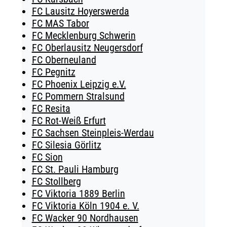
FC Lausitz Hoyerswerda
FC MAS Tabor
FC Mecklenburg Schwerin
FC Oberlausitz Neugersdorf
FC Oberneuland
FC Pegnitz
FC Phoenix Leipzig e.V.
FC Pommern Stralsund
FC Resita
FC Rot-Weiß Erfurt
FC Sachsen Steinpleis-Werdau
FC Silesia Görlitz
FC Sion
FC St. Pauli Hamburg
FC Stollberg
FC Viktoria 1889 Berlin
FC Viktoria Köln 1904 e. V.
FC Wacker 90 Nordhausen