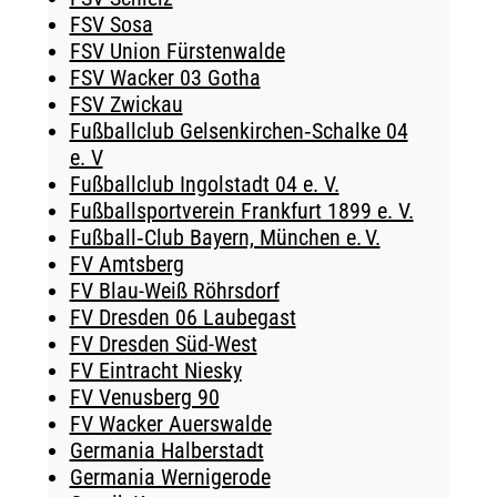
FSV Sosa
FSV Union Fürstenwalde
FSV Wacker 03 Gotha
FSV Zwickau
Fußballclub Gelsenkirchen‑Schalke 04
e. V
Fußballclub Ingolstadt 04 e. V.
Fußballsportverein Frankfurt 1899 e. V.
Fußball‑Club Bayern, München e. V.
FV Amtsberg
FV Blau-Weiß Röhrsdorf
FV Dresden 06 Laubegast
FV Dresden Süd-West
FV Eintracht Niesky
FV Venusberg 90
FV Wacker Auerswalde
Germania Halberstadt
Germania Wernigerode