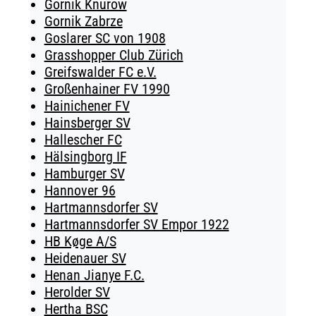
Gornik Knurow
Gornik Zabrze
Goslarer SC von 1908
Grasshopper Club Zürich
Greifswalder FC e.V.
Großenhainer FV 1990
Hainichener FV
Hainsberger SV
Hallescher FC
Hälsingborg IF
Hamburger SV
Hannover 96
Hartmannsdorfer SV
Hartmannsdorfer SV Empor 1922
HB Køge A/S
Heidenauer SV
Henan Jianye F.C.
Herolder SV
Hertha BSC