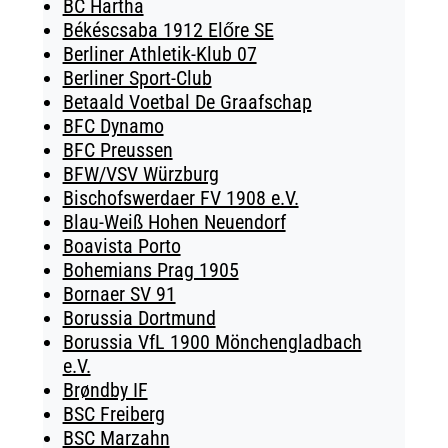
BC Hartha
Békéscsaba 1912 Előre SE
Berliner Athletik-Klub 07
Berliner Sport-Club
Betaald Voetbal De Graafschap
BFC Dynamo
BFC Preussen
BFW/VSV Würzburg
Bischofswerdaer FV 1908 e.V.
Blau-Weiß Hohen Neuendorf
Boavista Porto
Bohemians Prag 1905
Bornaer SV 91
Borussia Dortmund
Borussia VfL 1900 Mönchengladbach
e.V.
Brøndby IF
BSC Freiberg
BSC Marzahn