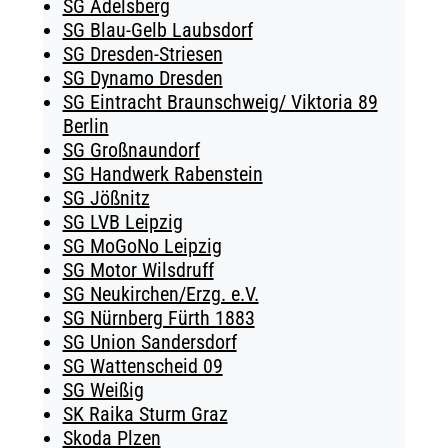
SG Adelsberg
SG Blau-Gelb Laubsdorf
SG Dresden-Striesen
SG Dynamo Dresden
SG Eintracht Braunschweig/ Viktoria 89
Berlin
SG Großnaundorf
SG Handwerk Rabenstein
SG Jößnitz
SG LVB Leipzig
SG MoGoNo Leipzig
SG Motor Wilsdruff
SG Neukirchen/Erzg. e.V.
SG Nürnberg Fürth 1883
SG Union Sandersdorf
SG Wattenscheid 09
SG Weißig
SK Raika Sturm Graz
Skoda Plzen