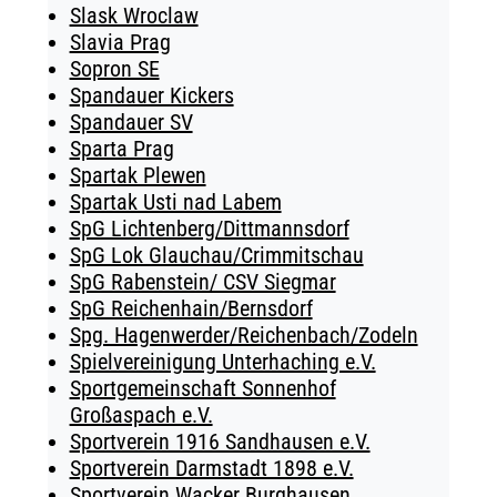
Slask Wroclaw
Slavia Prag
Sopron SE
Spandauer Kickers
Spandauer SV
Sparta Prag
Spartak Plewen
Spartak Usti nad Labem
SpG Lichtenberg/Dittmannsdorf
SpG Lok Glauchau/Crimmitschau
SpG Rabenstein/ CSV Siegmar
SpG Reichenhain/Bernsdorf
Spg. Hagenwerder/Reichenbach/Zodeln
Spielvereinigung Unterhaching e.V.
Sportgemeinschaft Sonnenhof
Großaspach e.V.
Sportverein 1916 Sandhausen e.V.
Sportverein Darmstadt 1898 e.V.
Sportverein Wacker Burghausen