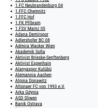
1.FC Neubrandenburg 04
1.FFC Chemnitz
1.FFC Hof
1.FK Příbram
1.FSV Mainz 05
Adana Demirspor
Adlershofer BC 08
Admira Wacker Wien
Akademik Sofia
Aktivist Brieske-Senftenberg
Aktivist Espenhain
Alanyaspor Kulübü
Alemannia Aachen
Alpina Donawitz
Altonaer FC von 1993 e.V.
Arka Gdynia
ASD Sliwen
Banik Ostrava