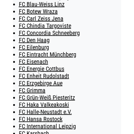
FC Blau-Weiss Linz
FC Botew Wraza
FC Carl Zeiss Jena
FC Chindia Targoviste
FC Concordia Schneeberg
FC Den Haag
FC Eilenburg
FC Eintracht Münchberg
FC Eisenach
FC Energie Cottbus
FC Enheit Rudolstadt
FC Erzgebirge Aue
FC Grimma
FC Grün-Weiß Piesteritz
FC Haka Valkeakoski
FC Halle-Neustadt e.V.
FC Hansa Rostock
FC International Leipzig
FC Karsbach