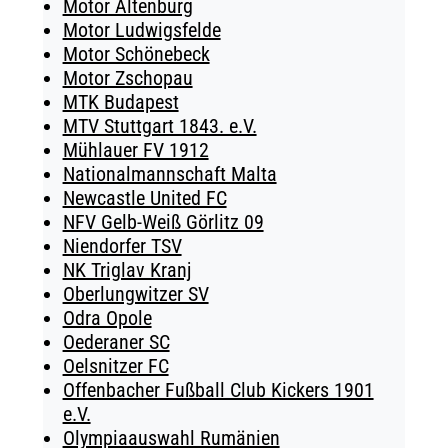
Motor Altenburg
Motor Ludwigsfelde
Motor Schönebeck
Motor Zschopau
MTK Budapest
MTV Stuttgart 1843. e.V.
Mühlauer FV 1912
Nationalmannschaft Malta
Newcastle United FC
NFV Gelb-Weiß Görlitz 09
Niendorfer TSV
NK Triglav Kranj
Oberlungwitzer SV
Odra Opole
Oederaner SC
Oelsnitzer FC
Offenbacher Fußball Club Kickers 1901
e.V.
Olympiaauswahl Rumänien