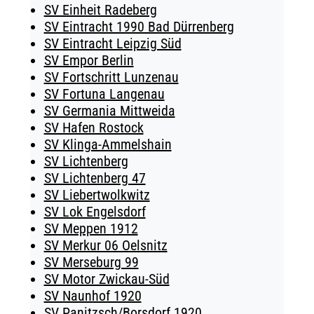
SV Einheit Radeberg
SV Eintracht 1990 Bad Dürrenberg
SV Eintracht Leipzig Süd
SV Empor Berlin
SV Fortschritt Lunzenau
SV Fortuna Langenau
SV Germania Mittweida
SV Hafen Rostock
SV Klinga-Ammelshain
SV Lichtenberg
SV Lichtenberg 47
SV Liebertwolkwitz
SV Lok Engelsdorf
SV Meppen 1912
SV Merkur 06 Oelsnitz
SV Merseburg 99
SV Motor Zwickau-Süd
SV Naunhof 1920
SV Panitzsch/​Borsdorf 1920