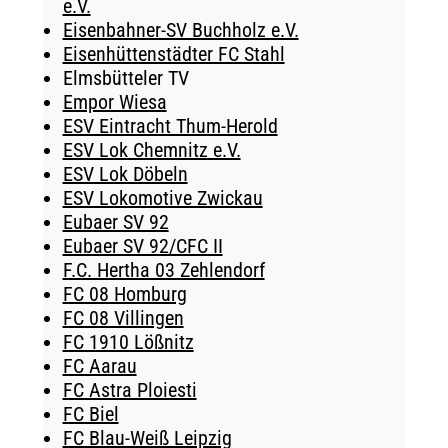
e.V.
Eisenbahner-SV Buchholz e.V.
Eisenhüttenstädter FC Stahl
Elmsbütteler TV
Empor Wiesa
ESV Eintracht Thum-Herold
ESV Lok Chemnitz e.V.
ESV Lok Döbeln
ESV Lokomotive Zwickau
Eubaer SV 92
Eubaer SV 92/CFC II
F.C. Hertha 03 Zehlendorf
FC 08 Homburg
FC 08 Villingen
FC 1910 Lößnitz
FC Aarau
FC Astra Ploiesti
FC Biel
FC Blau-Weiß Leipzig