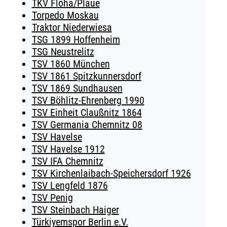
TKV Flöha/Plaue
Torpedo Moskau
Traktor Niederwiesa
TSG 1899 Hoffenheim
TSG Neustrelitz
TSV 1860 München
TSV 1861 Spitzkunnersdorf
TSV 1869 Sundhausen
TSV Böhlitz-Ehrenberg 1990
TSV Einheit Claußnitz 1864
TSV Germania Chemnitz 08
TSV Havelse
TSV Havelse 1912
TSV IFA Chemnitz
TSV Kirchenlaibach-Speichersdorf 1926
TSV Lengfeld 1876
TSV Penig
TSV Steinbach Haiger
Türkiyemspor Berlin e.V.