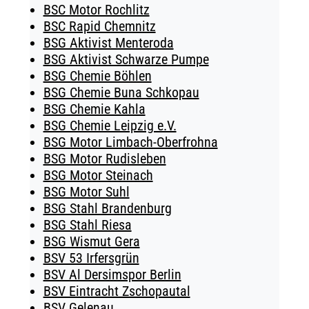
BSC Motor Rochlitz
BSC Rapid Chemnitz
BSG Aktivist Menteroda
BSG Aktivist Schwarze Pumpe
BSG Chemie Böhlen
BSG Chemie Buna Schkopau
BSG Chemie Kahla
BSG Chemie Leipzig e.V.
BSG Motor Limbach-Oberfrohna
BSG Motor Rudisleben
BSG Motor Steinach
BSG Motor Suhl
BSG Stahl Brandenburg
BSG Stahl Riesa
BSG Wismut Gera
BSV 53 Irfersgrün
BSV Al Dersimspor Berlin
BSV Eintracht Zschopautal
BSV Gelenau