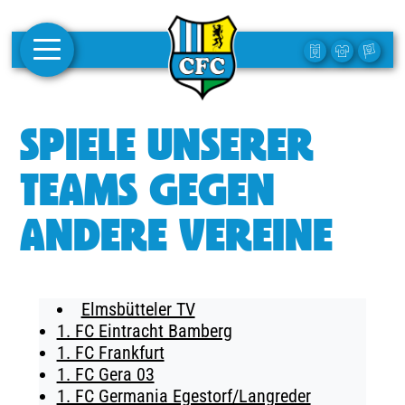
AKTUELLES
SPIELE UNSERER
1. MANNSCHAFT
TEAMS GEGEN
FRAUEN
ANDERE VEREINE
CAMPUS
CLUB
Elmsbütteler TV
CLUBMITGLIEDSCHAFT
1. FC Eintracht Bamberg
1. FC Frankfurt
BUSINESS
1. FC Gera 03
SÜDKURVE
1. FC Germania Egestorf/Langreder