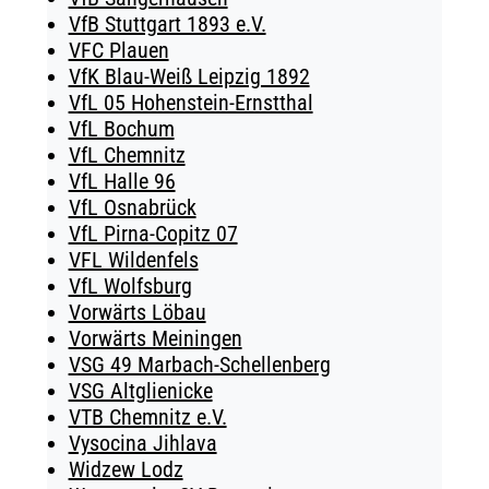
VfB Stuttgart 1893 e.V.
VFC Plauen
VfK Blau-Weiß Leipzig 1892
VfL 05 Hohenstein-Ernstthal
VfL Bochum
VfL Chemnitz
VfL Halle 96
VfL Osnabrück
VfL Pirna-Copitz 07
VFL Wildenfels
VfL Wolfsburg
Vorwärts Löbau
Vorwärts Meiningen
VSG 49 Marbach-Schellenberg
VSG Altglienicke
VTB Chemnitz e.V.
Vysocina Jihlava
Widzew Lodz