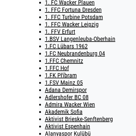
1. FC Wacker Plauen
1. FFC Fortuna Dresden
1. FFC Turbine Potsdam
1. FFC Wacker Leipzig
1. FFV Erfurt
1.BSV Langenleuba-Oberhain
1.FC Lübars 1962
1.FC Neubrandenburg 04
1.FFC Chemnitz
1.FFC Hof
1.FK Příbram
1.FSV Mainz 05
Adana Demirspor
Adlershofer BC 08
Admira Wacker Wien
Akademik Sofia
Aktivist Brieske-Senftenberg
Aktivist Espenhain
Alanyaspor Kulübü