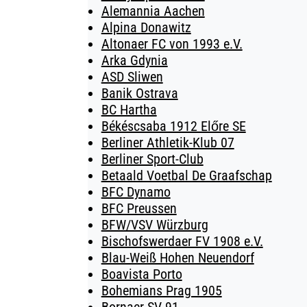
Alemannia Aachen
Alpina Donawitz
Altonaer FC von 1993 e.V.
Arka Gdynia
ASD Sliwen
Banik Ostrava
BC Hartha
Békéscsaba 1912 Előre SE
Berliner Athletik-Klub 07
Berliner Sport-Club
Betaald Voetbal De Graafschap
BFC Dynamo
BFC Preussen
BFW/VSV Würzburg
Bischofswerdaer FV 1908 e.V.
Blau-Weiß Hohen Neuendorf
Boavista Porto
Bohemians Prag 1905