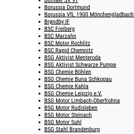
Bornaer SV 91
Borussia Dortmund
Borussia VfL 1900 Mönchengladbach 
Brøndby IF
BSC Freiberg
BSC Marzahn
BSC Motor Rochlitz
BSC Rapid Chemnitz
BSG Aktivist Menteroda
BSG Aktivist Schwarze Pumpe
BSG Chemie Böhlen
BSG Chemie Buna Schkopau
BSG Chemie Kahla
BSG Chemie Leipzig e.V.
BSG Motor Limbach-Oberfrohna
BSG Motor Rudisleben
BSG Motor Steinach
BSG Motor Suhl
BSG Stahl Brandenburg