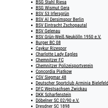
BSG Stahl Riesa
BSG Wismut Gera
BSV 53 Irfersgrün
BSV Al Dersimspor Berlin
BSV Eintracht Zschopautal
BSV Gelenau
BSV Grün-Weiß Neukölln 1950 e.V.
Burger BC 08
Çaykur Rizespor
Charlotte Lady Eagles
Chemnitzer FC
Chemnitzer Polizeisportverein
Concordia Piatkow
CSV Siegmar 48
Deutscher Sportclub Arminia Bielefeld
DFC Westsachsen Zwickau
DKK Scharfenstein
Döbelner SC 02/90 e.V.
Dresdner SC 1898