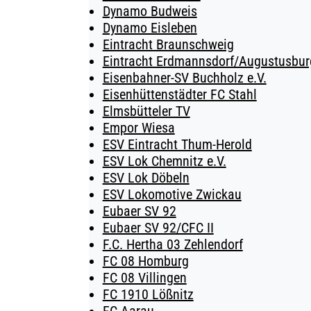
Dynamo Budweis
Dynamo Eisleben
Eintracht Braunschweig
Eintracht Erdmannsdorf/Augustusburg
Eisenbahner-SV Buchholz e.V.
Eisenhüttenstädter FC Stahl
Elmsbütteler TV
Empor Wiesa
ESV Eintracht Thum-Herold
ESV Lok Chemnitz e.V.
ESV Lok Döbeln
ESV Lokomotive Zwickau
Eubaer SV 92
Eubaer SV 92/CFC II
F.C. Hertha 03 Zehlendorf
FC 08 Homburg
FC 08 Villingen
FC 1910 Lößnitz