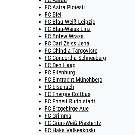
FC Aarau
FC Astra Ploiesti
FC Biel
FC Blau-Weiß Leipzig
FC Blau-Weiss Linz
FC Botew Wraza
FC Carl Zeiss Jena
FC Chindia Targoviste
FC Concordia Schneeberg
FC Den Haag
FC Eilenburg
FC Eintracht Münchberg
FC Eisenach
FC Energie Cottbus
FC Enheit Rudolstadt
FC Erzgebirge Aue
FC Grimma
FC Grün-Weiß Piesteritz
FC Haka Valkeakoski