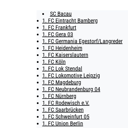
SC Bacau
BUSINESS
1. FC Eintracht Bamberg
1. FC Frankfurt
SÜDKURVE
1. FC Gera 03
1. FC Germania Egestorf/Langreder
TICKETING
1. FC Heidenheim
1. FC Kaiserslautern
1. FC Köln
1. FC Lok Stendal
1. FC Lokomotive Leipzig
1. FC Magdeburg
1. FC Neubrandenburg 04
1. FC Nürnberg
1. FC Rodewisch e.V.
1. FC Saarbrücken
1. FC Schweinfurt 05
1. FC Union Berlin