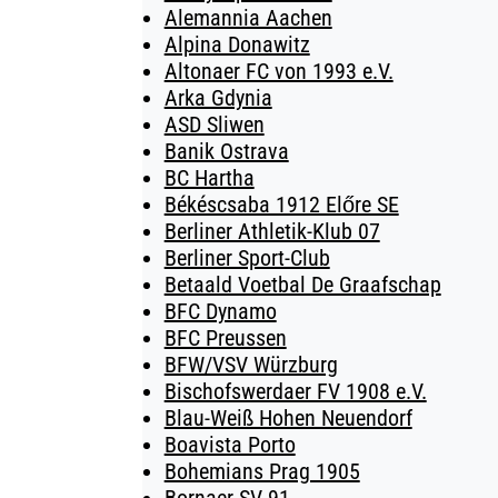
Alemannia Aachen
Alpina Donawitz
Altonaer FC von 1993 e.V.
Arka Gdynia
ASD Sliwen
Banik Ostrava
BC Hartha
Békéscsaba 1912 Előre SE
Berliner Athletik-Klub 07
Berliner Sport-Club
Betaald Voetbal De Graafschap
BFC Dynamo
BFC Preussen
BFW/VSV Würzburg
Bischofswerdaer FV 1908 e.V.
Blau-Weiß Hohen Neuendorf
Boavista Porto
Bohemians Prag 1905