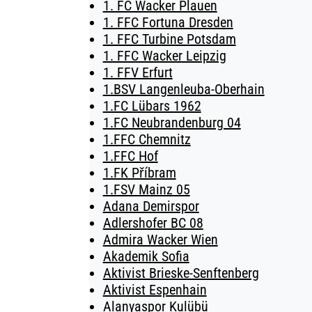
1. FC Wacker Plauen
1. FFC Fortuna Dresden
1. FFC Turbine Potsdam
1. FFC Wacker Leipzig
1. FFV Erfurt
1.BSV Langenleuba-Oberhain
1.FC Lübars 1962
1.FC Neubrandenburg 04
1.FFC Chemnitz
1.FFC Hof
1.FK Příbram
1.FSV Mainz 05
Adana Demirspor
Adlershofer BC 08
Admira Wacker Wien
Akademik Sofia
Aktivist Brieske-Senftenberg
Aktivist Espenhain
Alanyaspor Kulübü