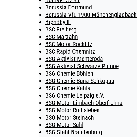
Bornaer SV 91
Borussia Dortmund
Borussia VfL 1900 Mönchengladbach 
Brøndby IF
BSC Freiberg
BSC Marzahn
BSC Motor Rochlitz
BSC Rapid Chemnitz
BSG Aktivist Menteroda
BSG Aktivist Schwarze Pumpe
BSG Chemie Böhlen
BSG Chemie Buna Schkopau
BSG Chemie Kahla
BSG Chemie Leipzig e.V.
BSG Motor Limbach-Oberfrohna
BSG Motor Rudisleben
BSG Motor Steinach
BSG Motor Suhl
BSG Stahl Brandenburg