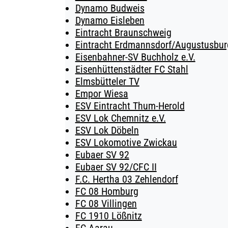
Dynamo Budweis
Dynamo Eisleben
Eintracht Braunschweig
Eintracht Erdmannsdorf/Augustusburg
Eisenbahner-SV Buchholz e.V.
Eisenhüttenstädter FC Stahl
Elmsbütteler TV
Empor Wiesa
ESV Eintracht Thum-Herold
ESV Lok Chemnitz e.V.
ESV Lok Döbeln
ESV Lokomotive Zwickau
Eubaer SV 92
Eubaer SV 92/CFC II
F.C. Hertha 03 Zehlendorf
FC 08 Homburg
FC 08 Villingen
FC 1910 Lößnitz