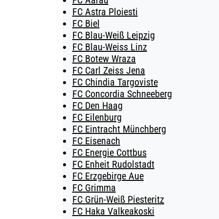
FC Aarau
FC Astra Ploiesti
FC Biel
FC Blau-Weiß Leipzig
FC Blau-Weiss Linz
FC Botew Wraza
FC Carl Zeiss Jena
FC Chindia Targoviste
FC Concordia Schneeberg
FC Den Haag
FC Eilenburg
FC Eintracht Münchberg
FC Eisenach
FC Energie Cottbus
FC Enheit Rudolstadt
FC Erzgebirge Aue
FC Grimma
FC Grün-Weiß Piesteritz
FC Haka Valkeakoski