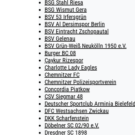
BSG Stahl Riesa
BSG Wismut Gera
BSV 53 Irfersgrün
BSV Al Dersimspor Berlin
BSV Eintracht Zschopautal
BSV Gelenau
BSV Grün-Weiß Neukölln 1950 e.V.
Burger BC 08
Çaykur Rizespor
Charlotte Lady Eagles
Chemnitzer FC
Chemnitzer Polizeisportverein
Concordia Piatkow
CSV Siegmar 48
Deutscher Sportclub Arminia Bielefeld
DFC Westsachsen Zwickau
DKK Scharfenstein
Döbelner SC 02/90 e.V.
Dresdner SC 1898