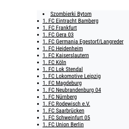
Szombierki Bytom
BUSINESS
1. FC Eintracht Bamberg
1. FC Frankfurt
SÜDKURVE
1. FC Gera 03
1. FC Germania Egestorf/Langreder
TICKETING
1. FC Heidenheim
1. FC Kaiserslautern
1. FC Köln
1. FC Lok Stendal
1. FC Lokomotive Leipzig
1. FC Magdeburg
1. FC Neubrandenburg 04
1. FC Nürnberg
1. FC Rodewisch e.V.
1. FC Saarbrücken
1. FC Schweinfurt 05
1. FC Union Berlin