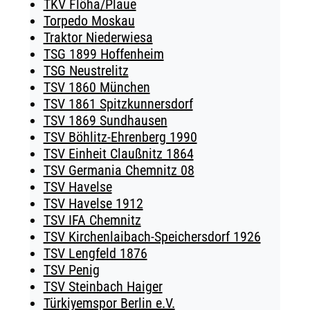
TKV Flöha/Plaue
Torpedo Moskau
Traktor Niederwiesa
TSG 1899 Hoffenheim
TSG Neustrelitz
TSV 1860 München
TSV 1861 Spitzkunnersdorf
TSV 1869 Sundhausen
TSV Böhlitz-Ehrenberg 1990
TSV Einheit Claußnitz 1864
TSV Germania Chemnitz 08
TSV Havelse
TSV Havelse 1912
TSV IFA Chemnitz
TSV Kirchenlaibach-Speichersdorf 1926
TSV Lengfeld 1876
TSV Penig
TSV Steinbach Haiger
Türkiyemspor Berlin e.V.