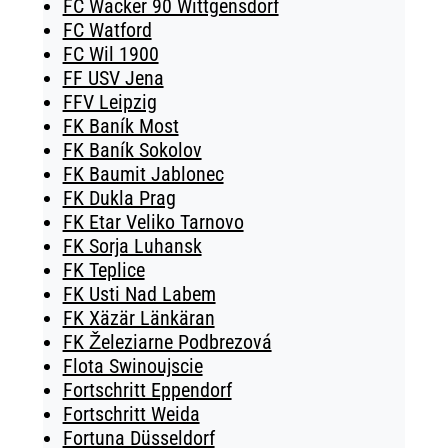
FC Wacker 90 Wittgensdorf
FC Watford
FC Wil 1900
FF USV Jena
FFV Leipzig
FK Baník Most
FK Baník Sokolov
FK Baumit Jablonec
FK Dukla Prag
FK Etar Veliko Tarnovo
FK Sorja Luhansk
FK Teplice
FK Usti Nad Labem
FK Xäzär Länkäran
FK Železiarne Podbrezová
Flota Swinoujscie
Fortschritt Eppendorf
Fortschritt Weida
Fortuna Düsseldorf