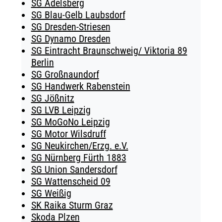
SG Adelsberg
SG Blau-Gelb Laubsdorf
SG Dresden-Striesen
SG Dynamo Dresden
SG Eintracht Braunschweig/ Viktoria 89
Berlin
SG Großnaundorf
SG Handwerk Rabenstein
SG Jößnitz
SG LVB Leipzig
SG MoGoNo Leipzig
SG Motor Wilsdruff
SG Neukirchen/Erzg. e.V.
SG Nürnberg Fürth 1883
SG Union Sandersdorf
SG Wattenscheid 09
SG Weißig
SK Raika Sturm Graz
Skoda Plzen