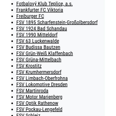
Fotbalový Klub Teplice, a.s.
Frankfurter FC Viktoria
Freiburger FC
FSV 1895 Scharfenstein-Großolbersdorf
FSV 1924 Bad Schandau
FSV 1990 Mitteldorf
FSV 63 Luckenwalde
FSV Budissa Bautzen
FSV Grün-Weiß Klaffenbach
FSV Grüna-Mittelbach
FSV Krostitz
FSV Krumhermersdorf
FSV Limbach-Oberfrohna
FSV Lokomotive Dresden
FSV Martinroda
FSV Motor Marienberg
FSV Optik Rathenow
FSV Pockau-Lengefeld
FSV Schleiz