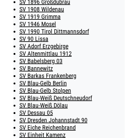
SV 1896 Großdubrau
SV 1908 Wildenau
SV 1919 Grimma
SV 1946 Mosel
SV 1990 Tirol Dittmannsdorf
SV 90 Lissa
SV Adorf Erzgebirge
SV Altenmittlau 1912
SV Babelsberg 03
SV Bannewitz
SV Barkas Frankenberg
SV Blau-Gelb Berlin
SV Blau-Gelb Stolpen
SV Blau-Weiß Deutschneudorf
SV Blau-Weiß Dölau
SV Dessau 05
SV Dresden Johannstadt 90
SV Eiche Reichenbrand
SV Einheit Kamenz