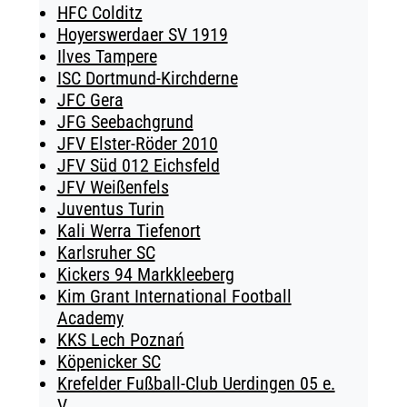
HFC Colditz
Hoyerswerdaer SV 1919
Ilves Tampere
ISC Dortmund-Kirchderne
JFC Gera
JFG Seebachgrund
JFV Elster-Röder 2010
JFV Süd 012 Eichsfeld
JFV Weißenfels
Juventus Turin
Kali Werra Tiefenort
Karlsruher SC
Kickers 94 Markkleeberg
Kim Grant International Football
Academy
KKS Lech Poznań
Köpenicker SC
Krefelder Fußball-Club Uerdingen 05 e.
V.