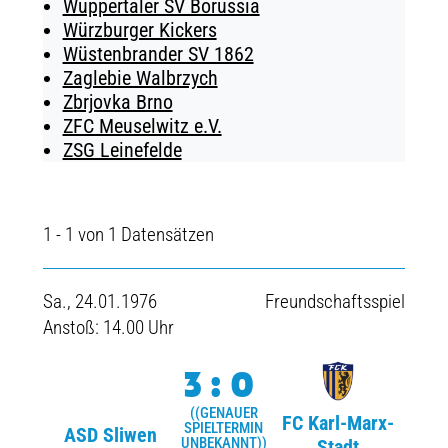
Wuppertaler SV Borussia
Würzburger Kickers
Wüstenbrander SV 1862
Zaglebie Walbrzych
Zbrjovka Brno
ZFC Meuselwitz e.V.
ZSG Leinefelde
1 - 1 von 1 Datensätzen
Sa., 24.01.1976
Freundschaftsspiel
Anstoß: 14.00 Uhr
3:0
((GENAUER
FC Karl-Marx-
SPIELTERMIN
ASD Sliwen
UNBEKANNT))
Stadt