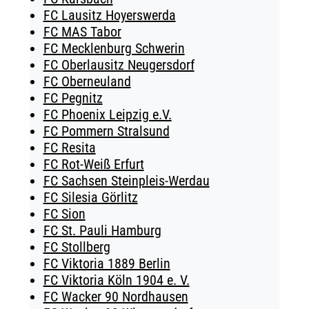
FC Lausitz Hoyerswerda
FC MAS Tabor
FC Mecklenburg Schwerin
FC Oberlausitz Neugersdorf
FC Oberneuland
FC Pegnitz
FC Phoenix Leipzig e.V.
FC Pommern Stralsund
FC Resita
FC Rot-Weiß Erfurt
FC Sachsen Steinpleis-Werdau
FC Silesia Görlitz
FC Sion
FC St. Pauli Hamburg
FC Stollberg
FC Viktoria 1889 Berlin
FC Viktoria Köln 1904 e. V.
FC Wacker 90 Nordhausen