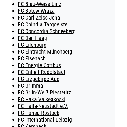
FC Blau-Weiss Linz
FC Botew Wraza
FC Carl Zeiss Jena
FC Chindia Targoviste
FC Concordia Schneeberg
FC Den Haag
FC Eilenburg
FC Eintracht Münchberg
FC Eisenach
FC Energie Cottbus
FC Enheit Rudolstadt
FC Erzgebirge Aue
FC Grimma
FC Grün-Weiß Piesteritz
FC Haka Valkeakoski
FC Halle-Neustadt e.V.
FC Hansa Rostock
FC International Leipzig
FC Karsbach