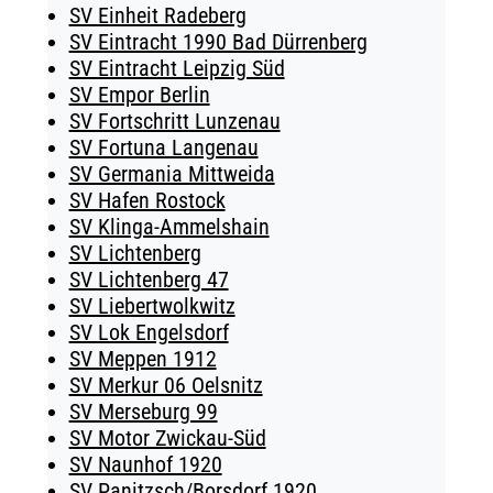
SV Einheit Radeberg
SV Eintracht 1990 Bad Dürrenberg
SV Eintracht Leipzig Süd
SV Empor Berlin
SV Fortschritt Lunzenau
SV Fortuna Langenau
SV Germania Mittweida
SV Hafen Rostock
SV Klinga-Ammelshain
SV Lichtenberg
SV Lichtenberg 47
SV Liebertwolkwitz
SV Lok Engelsdorf
SV Meppen 1912
SV Merkur 06 Oelsnitz
SV Merseburg 99
SV Motor Zwickau-Süd
SV Naunhof 1920
SV Panitzsch/​Borsdorf 1920