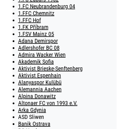
1.FC Neubrandenburg 04
1.FFC Chemnitz
1.FFC Hof
1.FK Příbram
1.FSV Mainz 05
Adana Demirspor
Adlershofer BC 08
Admira Wacker Wien
Akademik Sofia
Aktivist Brieske-Senftenberg
Aktivist Espenhain
Alanyaspor Kulübü
Alemannia Aachen
Alpina Donawitz
Altonaer FC von 1993 e.V.
Arka Gdynia
ASD Sliwen
Banik Ostrava