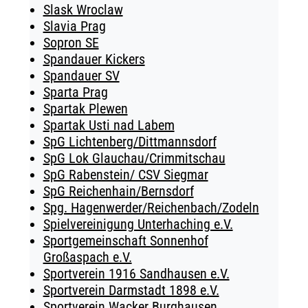
Slask Wroclaw
Slavia Prag
Sopron SE
Spandauer Kickers
Spandauer SV
Sparta Prag
Spartak Plewen
Spartak Usti nad Labem
SpG Lichtenberg/Dittmannsdorf
SpG Lok Glauchau/Crimmitschau
SpG Rabenstein/ CSV Siegmar
SpG Reichenhain/Bernsdorf
Spg. Hagenwerder/Reichenbach/Zodeln
Spielvereinigung Unterhaching e.V.
Sportgemeinschaft Sonnenhof
Großaspach e.V.
Sportverein 1916 Sandhausen e.V.
Sportverein Darmstadt 1898 e.V.
Sportverein Wacker Burghausen