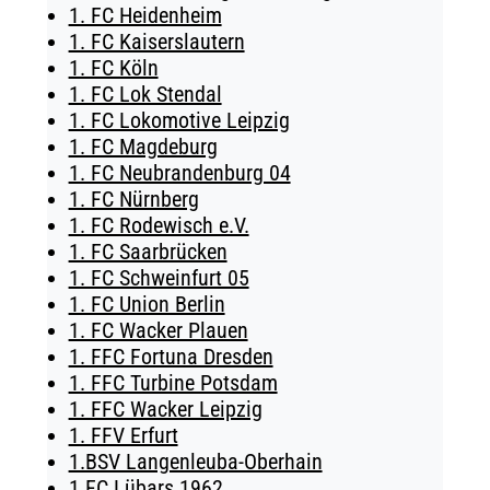
1. FC Heidenheim
TICKETING
1. FC Kaiserslautern
1. FC Köln
1. FC Lok Stendal
1. FC Lokomotive Leipzig
1. FC Magdeburg
1. FC Neubrandenburg 04
1. FC Nürnberg
1. FC Rodewisch e.V.
1. FC Saarbrücken
1. FC Schweinfurt 05
1. FC Union Berlin
1. FC Wacker Plauen
1. FFC Fortuna Dresden
1. FFC Turbine Potsdam
1. FFC Wacker Leipzig
1. FFV Erfurt
1.BSV Langenleuba-Oberhain
1.FC Lübars 1962