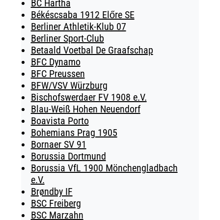
BC Hartha
Békéscsaba 1912 Előre SE
Berliner Athletik-Klub 07
Berliner Sport-Club
Betaald Voetbal De Graafschap
BFC Dynamo
BFC Preussen
BFW/VSV Würzburg
Bischofswerdaer FV 1908 e.V.
Blau-Weiß Hohen Neuendorf
Boavista Porto
Bohemians Prag 1905
Bornaer SV 91
Borussia Dortmund
Borussia VfL 1900 Mönchengladbach
e.V.
Brøndby IF
BSC Freiberg
BSC Marzahn