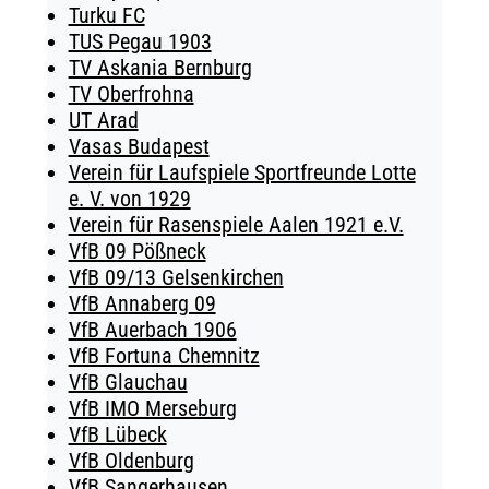
Turku FC
TUS Pegau 1903
TV Askania Bernburg
TV Oberfrohna
UT Arad
Vasas Budapest
Verein für Laufspiele Sportfreunde Lotte
e. V. von 1929
Verein für Rasenspiele Aalen 1921 e.V.
VfB 09 Pößneck
VfB 09/13 Gelsenkirchen
VfB Annaberg 09
VfB Auerbach 1906
VfB Fortuna Chemnitz
VfB Glauchau
VfB IMO Merseburg
VfB Lübeck
VfB Oldenburg
VfB Sangerhausen