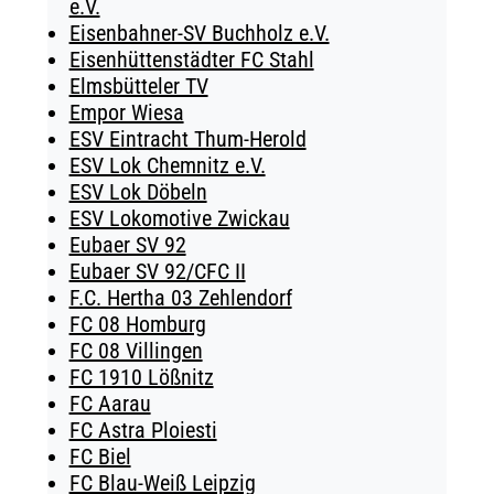
e.V.
Eisenbahner-SV Buchholz e.V.
Eisenhüttenstädter FC Stahl
Elmsbütteler TV
Empor Wiesa
ESV Eintracht Thum-Herold
ESV Lok Chemnitz e.V.
ESV Lok Döbeln
ESV Lokomotive Zwickau
Eubaer SV 92
Eubaer SV 92/CFC II
F.C. Hertha 03 Zehlendorf
FC 08 Homburg
FC 08 Villingen
FC 1910 Lößnitz
FC Aarau
FC Astra Ploiesti
FC Biel
FC Blau-Weiß Leipzig