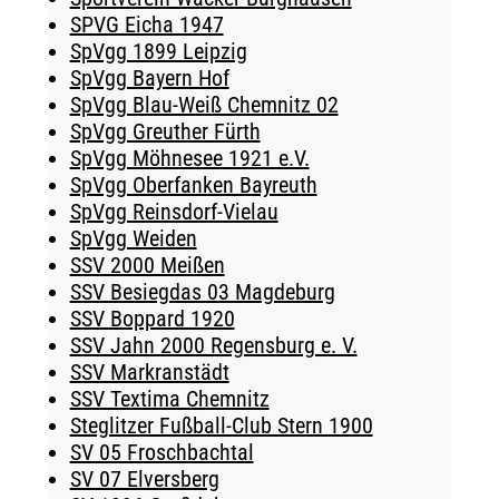
SPVG Eicha 1947
SpVgg 1899 Leipzig
SpVgg Bayern Hof
SpVgg Blau-Weiß Chemnitz 02
SpVgg Greuther Fürth
SpVgg Möhnesee 1921 e.V.
SpVgg Oberfanken Bayreuth
SpVgg Reinsdorf-Vielau
SpVgg Weiden
SSV 2000 Meißen
SSV Besiegdas 03 Magdeburg
SSV Boppard 1920
SSV Jahn 2000 Regensburg e. V.
SSV Markranstädt
SSV Textima Chemnitz
Steglitzer Fußball-Club Stern 1900
SV 05 Froschbachtal
SV 07 Elversberg