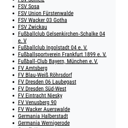
FSV Sosa
FSV Union Fürstenwalde
FSV Wacker 03 Gotha
FSV Zwickau
Fußballclub Gelsenkirchen‑Schalke 04
e. V
Fußballclub Ingolstadt 04 e. V.
Fußballsportverein Frankfurt 1899 e. V.
Fußball‑Club Bayern, München e. V.
FV Amtsberg
FV Blau-Weiß Röhrsdorf
FV Dresden 06 Laubegast
FV Dresden Süd-West
FV Eintracht Niesky
FV Venusberg 90
FV Wacker Auerswalde
Germania Halberstadt
Germania Wernigerode