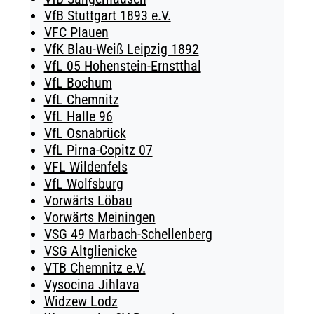
VfB Stuttgart 1893 e.V.
VFC Plauen
VfK Blau-Weiß Leipzig 1892
VfL 05 Hohenstein-Ernstthal
VfL Bochum
VfL Chemnitz
VfL Halle 96
VfL Osnabrück
VfL Pirna-Copitz 07
VFL Wildenfels
VfL Wolfsburg
Vorwärts Löbau
Vorwärts Meiningen
VSG 49 Marbach-Schellenberg
VSG Altglienicke
VTB Chemnitz e.V.
Vysocina Jihlava
Widzew Lodz