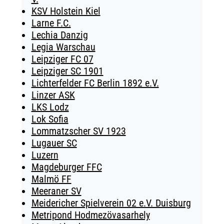
KSV Holstein Kiel
Larne F.C.
Lechia Danzig
Legia Warschau
Leipziger FC 07
Leipziger SC 1901
Lichterfelder FC Berlin 1892 e.V.
Linzer ASK
LKS Lodz
Lok Sofia
Lommatzscher SV 1923
Lugauer SC
Luzern
Magdeburger FFC
Malmö FF
Meeraner SV
Meidericher Spielverein 02 e.V. Duisburg
Metripond Hodmezövasarhely