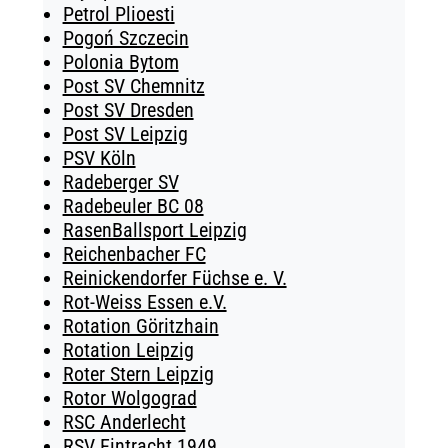
Petrol Plioesti
Pogoń Szczecin
Polonia Bytom
Post SV Chemnitz
Post SV Dresden
Post SV Leipzig
PSV Köln
Radeberger SV
Radebeuler BC 08
RasenBallsport Leipzig
Reichenbacher FC
Reinickendorfer Füchse e. V.
Rot-Weiss Essen e.V.
Rotation Göritzhain
Rotation Leipzig
Roter Stern Leipzig
Rotor Wolgograd
RSC Anderlecht
RSV Eintracht 1949