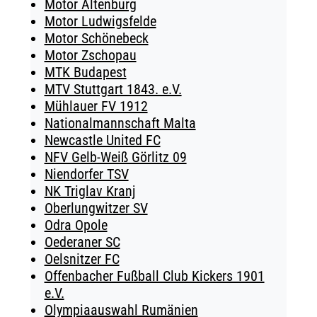
Motor Altenburg
Motor Ludwigsfelde
Motor Schönebeck
Motor Zschopau
MTK Budapest
MTV Stuttgart 1843. e.V.
Mühlauer FV 1912
Nationalmannschaft Malta
Newcastle United FC
NFV Gelb-Weiß Görlitz 09
Niendorfer TSV
NK Triglav Kranj
Oberlungwitzer SV
Odra Opole
Oederaner SC
Oelsnitzer FC
Offenbacher Fußball Club Kickers 1901
e.V.
Olympiaauswahl Rumänien