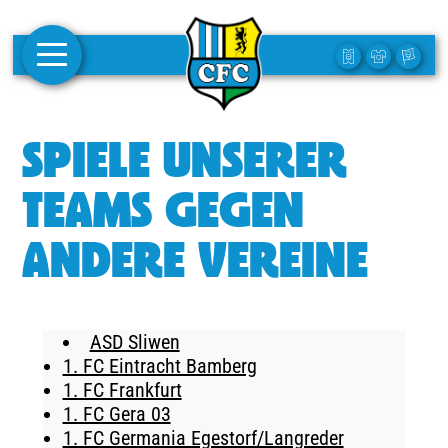
AKTUELLES
SPIELE UNSERER
1. MANNSCHAFT
TEAMS GEGEN
FRAUEN
ANDERE VEREINE
CAMPUS
CLUB
ASD Sliwen
CLUBMITGLIEDSCHAFT
1. FC Eintracht Bamberg
1. FC Frankfurt
BUSINESS
1. FC Gera 03
SÜDKURVE
1. FC Germania Egestorf/Langreder