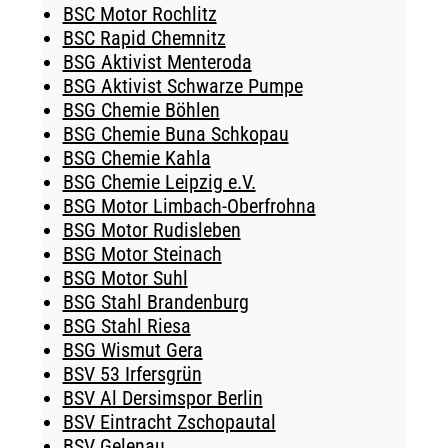
BSC Motor Rochlitz
BSC Rapid Chemnitz
BSG Aktivist Menteroda
BSG Aktivist Schwarze Pumpe
BSG Chemie Böhlen
BSG Chemie Buna Schkopau
BSG Chemie Kahla
BSG Chemie Leipzig e.V.
BSG Motor Limbach-Oberfrohna
BSG Motor Rudisleben
BSG Motor Steinach
BSG Motor Suhl
BSG Stahl Brandenburg
BSG Stahl Riesa
BSG Wismut Gera
BSV 53 Irfersgrün
BSV Al Dersimspor Berlin
BSV Eintracht Zschopautal
BSV Gelenau