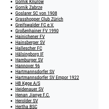
Gornik Knurow
Gornik Zabrze
Goslarer SC von 1908
Grasshopper Club Zürich
Greifswalder FC e.V.
Großenhainer FV 1990
Hainichener FV
Hainsberger SV
Hallescher FC
Hälsingborg IF
Hamburger SV
Hannover 96
Hartmannsdorfer SV
Hartmannsdorfer SV Empor 1922
HB Køge A/S
Heidenauer SV
Henan Jianye F.C.
Herolder SV
Hertha BSC