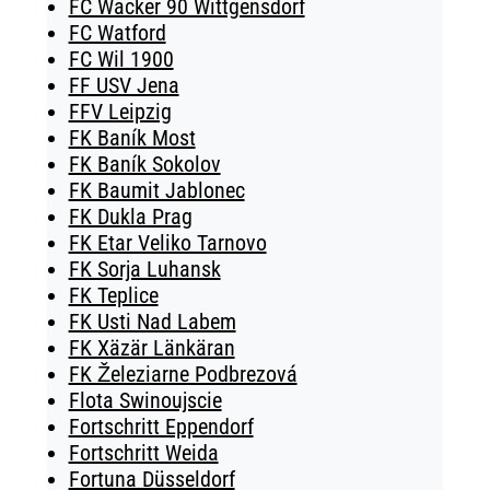
FC Wacker 90 Wittgensdorf
FC Watford
FC Wil 1900
FF USV Jena
FFV Leipzig
FK Baník Most
FK Baník Sokolov
FK Baumit Jablonec
FK Dukla Prag
FK Etar Veliko Tarnovo
FK Sorja Luhansk
FK Teplice
FK Usti Nad Labem
FK Xäzär Länkäran
FK Železiarne Podbrezová
Flota Swinoujscie
Fortschritt Eppendorf
Fortschritt Weida
Fortuna Düsseldorf