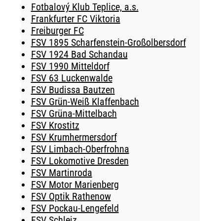
Fotbalový Klub Teplice, a.s.
Frankfurter FC Viktoria
Freiburger FC
FSV 1895 Scharfenstein-Großolbersdorf
FSV 1924 Bad Schandau
FSV 1990 Mitteldorf
FSV 63 Luckenwalde
FSV Budissa Bautzen
FSV Grün-Weiß Klaffenbach
FSV Grüna-Mittelbach
FSV Krostitz
FSV Krumhermersdorf
FSV Limbach-Oberfrohna
FSV Lokomotive Dresden
FSV Martinroda
FSV Motor Marienberg
FSV Optik Rathenow
FSV Pockau-Lengefeld
FSV Schleiz