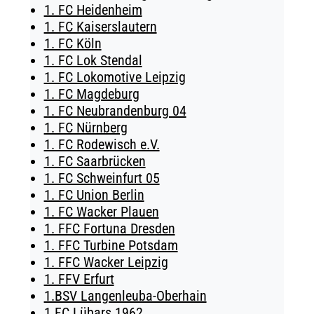
1. FC Heidenheim
TICKETING
1. FC Kaiserslautern
1. FC Köln
1. FC Lok Stendal
1. FC Lokomotive Leipzig
1. FC Magdeburg
1. FC Neubrandenburg 04
1. FC Nürnberg
1. FC Rodewisch e.V.
1. FC Saarbrücken
1. FC Schweinfurt 05
1. FC Union Berlin
1. FC Wacker Plauen
1. FFC Fortuna Dresden
1. FFC Turbine Potsdam
1. FFC Wacker Leipzig
1. FFV Erfurt
1.BSV Langenleuba-Oberhain
1.FC Lübars 1962