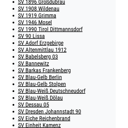
SV 1896 Großdubrau
SV 1908 Wildenau
SV 1919 Grimma
SV 1946 Mosel
SV 1990 Tirol Dittmannsdorf
SV 90 Lissa
SV Adorf Erzgebirge
SV Altenmittlau 1912
SV Babelsberg 03
SV Bannewitz
SV Barkas Frankenberg
SV Blau-Gelb Berlin
SV Blau-Gelb Stolpen
SV Blau-Weiß Deutschneudorf
SV Blau-Weiß Dölau
SV Dessau 05
SV Dresden Johannstadt 90
SV Eiche Reichenbrand
SV Einheit Kamenz