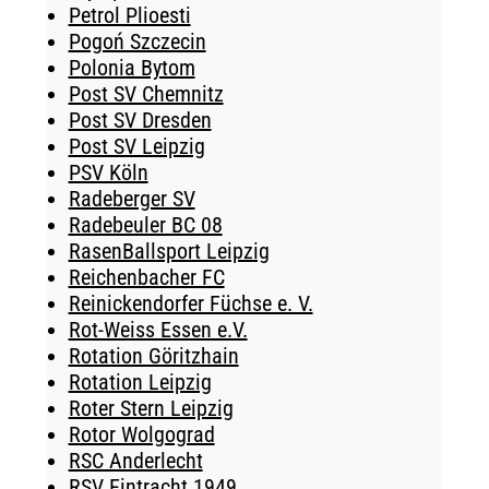
Petrol Plioesti
Pogoń Szczecin
Polonia Bytom
Post SV Chemnitz
Post SV Dresden
Post SV Leipzig
PSV Köln
Radeberger SV
Radebeuler BC 08
RasenBallsport Leipzig
Reichenbacher FC
Reinickendorfer Füchse e. V.
Rot-Weiss Essen e.V.
Rotation Göritzhain
Rotation Leipzig
Roter Stern Leipzig
Rotor Wolgograd
RSC Anderlecht
RSV Eintracht 1949