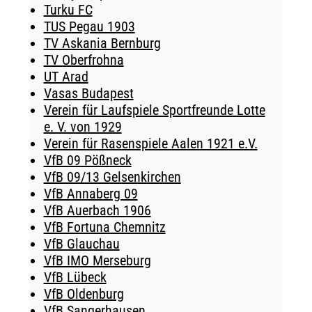
Turku FC
TUS Pegau 1903
TV Askania Bernburg
TV Oberfrohna
UT Arad
Vasas Budapest
Verein für Laufspiele Sportfreunde Lotte
e. V. von 1929
Verein für Rasenspiele Aalen 1921 e.V.
VfB 09 Pößneck
VfB 09/13 Gelsenkirchen
VfB Annaberg 09
VfB Auerbach 1906
VfB Fortuna Chemnitz
VfB Glauchau
VfB IMO Merseburg
VfB Lübeck
VfB Oldenburg
VfB Sangerhausen