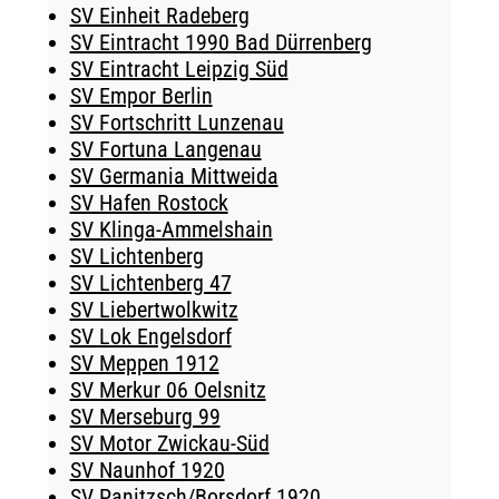
SV Einheit Radeberg
SV Eintracht 1990 Bad Dürrenberg
SV Eintracht Leipzig Süd
SV Empor Berlin
SV Fortschritt Lunzenau
SV Fortuna Langenau
SV Germania Mittweida
SV Hafen Rostock
SV Klinga-Ammelshain
SV Lichtenberg
SV Lichtenberg 47
SV Liebertwolkwitz
SV Lok Engelsdorf
SV Meppen 1912
SV Merkur 06 Oelsnitz
SV Merseburg 99
SV Motor Zwickau-Süd
SV Naunhof 1920
SV Panitzsch/​Borsdorf 1920