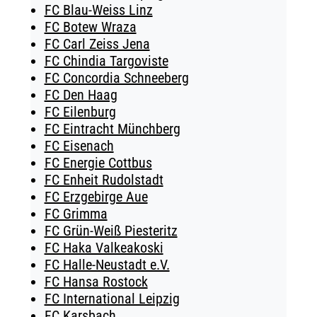
FC Blau-Weiss Linz
FC Botew Wraza
FC Carl Zeiss Jena
FC Chindia Targoviste
FC Concordia Schneeberg
FC Den Haag
FC Eilenburg
FC Eintracht Münchberg
FC Eisenach
FC Energie Cottbus
FC Enheit Rudolstadt
FC Erzgebirge Aue
FC Grimma
FC Grün-Weiß Piesteritz
FC Haka Valkeakoski
FC Halle-Neustadt e.V.
FC Hansa Rostock
FC International Leipzig
FC Karsbach