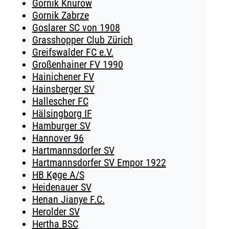
Gornik Knurow
Gornik Zabrze
Goslarer SC von 1908
Grasshopper Club Zürich
Greifswalder FC e.V.
Großenhainer FV 1990
Hainichener FV
Hainsberger SV
Hallescher FC
Hälsingborg IF
Hamburger SV
Hannover 96
Hartmannsdorfer SV
Hartmannsdorfer SV Empor 1922
HB Køge A/S
Heidenauer SV
Henan Jianye F.C.
Herolder SV
Hertha BSC