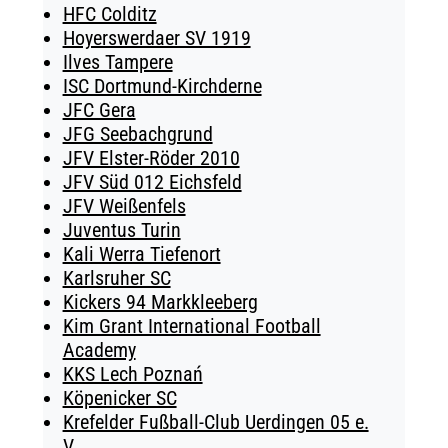
HFC Colditz
Hoyerswerdaer SV 1919
Ilves Tampere
ISC Dortmund-Kirchderne
JFC Gera
JFG Seebachgrund
JFV Elster-Röder 2010
JFV Süd 012 Eichsfeld
JFV Weißenfels
Juventus Turin
Kali Werra Tiefenort
Karlsruher SC
Kickers 94 Markkleeberg
Kim Grant International Football
Academy
KKS Lech Poznań
Köpenicker SC
Krefelder Fußball-Club Uerdingen 05 e.
V.