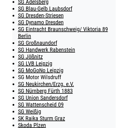
SG Adelsberg
SG Blau-Gelb Laubsdorf
SG Dresden-Striesen
SG Dynamo Dresden
SG Eintracht Braunschweig/ Viktoria 89
Berlin
SG Großnaundorf
SG Handwerk Rabenstein
SG Jößnitz
SG LVB Leipzig
SG MoGoNo Leipzig
SG Motor Wilsdruff
SG Neukirchen/Erzg. e.V.
SG Nürnberg Fürth 1883
SG Union Sandersdorf
SG Wattenscheid 09
SG Weißig
SK Raika Sturm Graz
Skoda Plzen