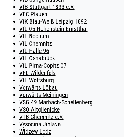
VfB Stuttgart 1893 e.V.
VFC Plauen
VfK Blau-Weiß Leipzig 1892
VfL 05 Hohenstein-Ernstthal
VfL Bochum
VfL Chemnitz
VfL Halle 96
VfL Osnabrück
VfL Pirna-Copitz 07
VFL Wildenfels
VfL Wolfsburg
Vorwärts Löbau
Vorwärts Meiningen
VSG 49 Marbach-Schellenberg
VSG Altglienicke
VTB Chemnitz e.V.
Vysocina Jihlava
Widzew Lodz