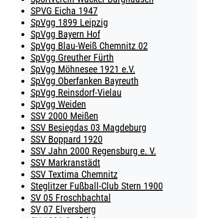
SPVG Eicha 1947
SpVgg 1899 Leipzig
SpVgg Bayern Hof
SpVgg Blau-Weiß Chemnitz 02
SpVgg Greuther Fürth
SpVgg Möhnesee 1921 e.V.
SpVgg Oberfanken Bayreuth
SpVgg Reinsdorf-Vielau
SpVgg Weiden
SSV 2000 Meißen
SSV Besiegdas 03 Magdeburg
SSV Boppard 1920
SSV Jahn 2000 Regensburg e. V.
SSV Markranstädt
SSV Textima Chemnitz
Steglitzer Fußball-Club Stern 1900
SV 05 Froschbachtal
SV 07 Elversberg