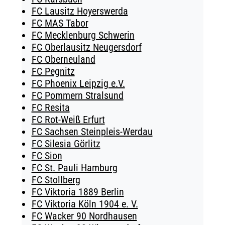
FC Lausitz Hoyerswerda
FC MAS Tabor
FC Mecklenburg Schwerin
FC Oberlausitz Neugersdorf
FC Oberneuland
FC Pegnitz
FC Phoenix Leipzig e.V.
FC Pommern Stralsund
FC Resita
FC Rot-Weiß Erfurt
FC Sachsen Steinpleis-Werdau
FC Silesia Görlitz
FC Sion
FC St. Pauli Hamburg
FC Stollberg
FC Viktoria 1889 Berlin
FC Viktoria Köln 1904 e. V.
FC Wacker 90 Nordhausen