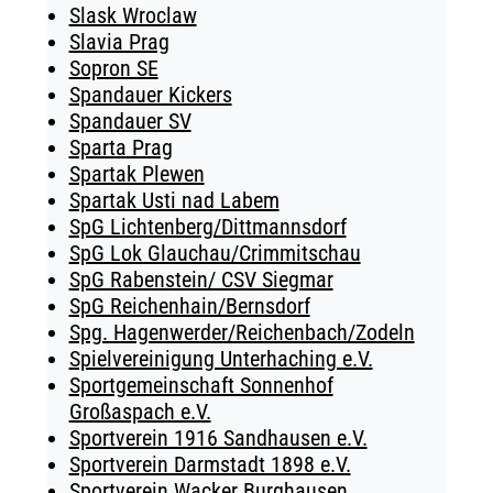
Slask Wroclaw
Slavia Prag
Sopron SE
Spandauer Kickers
Spandauer SV
Sparta Prag
Spartak Plewen
Spartak Usti nad Labem
SpG Lichtenberg/Dittmannsdorf
SpG Lok Glauchau/Crimmitschau
SpG Rabenstein/ CSV Siegmar
SpG Reichenhain/Bernsdorf
Spg. Hagenwerder/Reichenbach/Zodeln
Spielvereinigung Unterhaching e.V.
Sportgemeinschaft Sonnenhof
Großaspach e.V.
Sportverein 1916 Sandhausen e.V.
Sportverein Darmstadt 1898 e.V.
Sportverein Wacker Burghausen