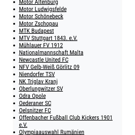
Motor Altenburg
Motor Ludwigsfelde
Motor Schönebeck
Motor Zschopau
MTK Budapest
MTV Stuttgart 1843. e.V.
Mühlauer FV 1912
Nationalmannschaft Malta
Newcastle United FC
NFV Gelb-Weiß Görlitz 09
Niendorfer TSV
NK Triglav Kranj
Oberlungwitzer SV
Odra Opole
Oederaner SC
Oelsnitzer FC
Offenbacher Fußball Club Kickers 1901
e.V.
Olympiaauswahl Rumänien