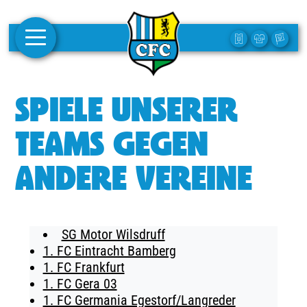
AKTUELLES
SPIELE UNSERER
1. MANNSCHAFT
TEAMS GEGEN
FRAUEN
ANDERE VEREINE
CAMPUS
CLUB
SG Motor Wilsdruff
CLUBMITGLIEDSCHAFT
1. FC Eintracht Bamberg
1. FC Frankfurt
BUSINESS
1. FC Gera 03
SÜDKURVE
1. FC Germania Egestorf/Langreder