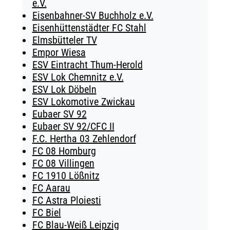
e.V.
Eisenbahner-SV Buchholz e.V.
Eisenhüttenstädter FC Stahl
Elmsbütteler TV
Empor Wiesa
ESV Eintracht Thum-Herold
ESV Lok Chemnitz e.V.
ESV Lok Döbeln
ESV Lokomotive Zwickau
Eubaer SV 92
Eubaer SV 92/CFC II
F.C. Hertha 03 Zehlendorf
FC 08 Homburg
FC 08 Villingen
FC 1910 Lößnitz
FC Aarau
FC Astra Ploiesti
FC Biel
FC Blau-Weiß Leipzig