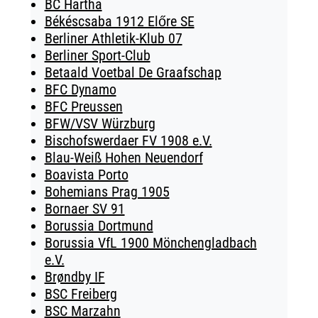
BC Hartha
Békéscsaba 1912 Előre SE
Berliner Athletik-Klub 07
Berliner Sport-Club
Betaald Voetbal De Graafschap
BFC Dynamo
BFC Preussen
BFW/VSV Würzburg
Bischofswerdaer FV 1908 e.V.
Blau-Weiß Hohen Neuendorf
Boavista Porto
Bohemians Prag 1905
Bornaer SV 91
Borussia Dortmund
Borussia VfL 1900 Mönchengladbach
e.V.
Brøndby IF
BSC Freiberg
BSC Marzahn