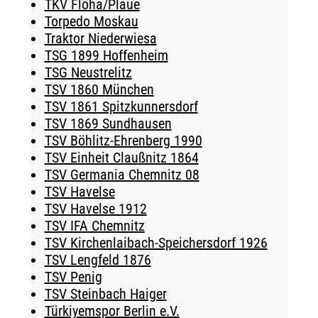
TKV Flöha/Plaue
Torpedo Moskau
Traktor Niederwiesa
TSG 1899 Hoffenheim
TSG Neustrelitz
TSV 1860 München
TSV 1861 Spitzkunnersdorf
TSV 1869 Sundhausen
TSV Böhlitz-Ehrenberg 1990
TSV Einheit Claußnitz 1864
TSV Germania Chemnitz 08
TSV Havelse
TSV Havelse 1912
TSV IFA Chemnitz
TSV Kirchenlaibach-Speichersdorf 1926
TSV Lengfeld 1876
TSV Penig
TSV Steinbach Haiger
Türkiyemspor Berlin e.V.