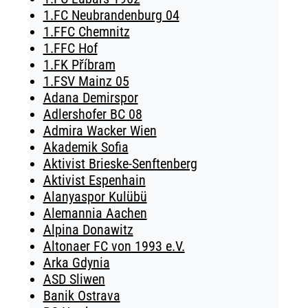
1.FC Neubrandenburg 04
1.FFC Chemnitz
1.FFC Hof
1.FK Příbram
1.FSV Mainz 05
Adana Demirspor
Adlershofer BC 08
Admira Wacker Wien
Akademik Sofia
Aktivist Brieske-Senftenberg
Aktivist Espenhain
Alanyaspor Kulübü
Alemannia Aachen
Alpina Donawitz
Altonaer FC von 1993 e.V.
Arka Gdynia
ASD Sliwen
Banik Ostrava