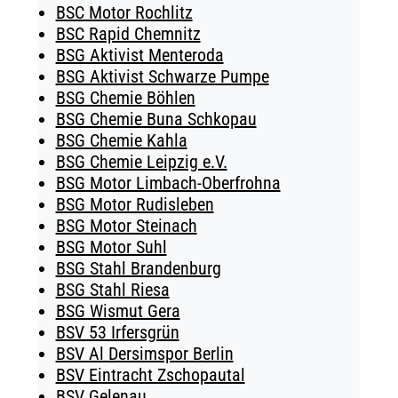
BSC Motor Rochlitz
BSC Rapid Chemnitz
BSG Aktivist Menteroda
BSG Aktivist Schwarze Pumpe
BSG Chemie Böhlen
BSG Chemie Buna Schkopau
BSG Chemie Kahla
BSG Chemie Leipzig e.V.
BSG Motor Limbach-Oberfrohna
BSG Motor Rudisleben
BSG Motor Steinach
BSG Motor Suhl
BSG Stahl Brandenburg
BSG Stahl Riesa
BSG Wismut Gera
BSV 53 Irfersgrün
BSV Al Dersimspor Berlin
BSV Eintracht Zschopautal
BSV Gelenau