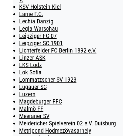
KSV Holstein Kiel
Larne F.C.
Lechia Danzig
Legia Warschau
Leipziger FC 07
Leipziger SC 1901
Lichterfelder FC Berlin 1892 e.V.
Linzer ASK
LKS Lodz
Lok Sofia
Lommatzscher SV 1923
Lugauer SC
Luzern
Magdeburger FFC
Malmö FF
Meeraner SV
Meidericher Spielverein 02 e.V. Duisburg
Metripond Hodmezövasarhely