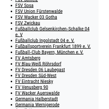
FSV Sosa
FSV Union Fürstenwalde
FSV Wacker 03 Gotha
FSV Zwickau
Fußballclub Gelsenkirchen‑Schalke 04
e. V
Fußballclub Ingolstadt 04 e. V.
Fußballsportverein Frankfurt 1899 e. V.
Fußball‑Club Bayern, München e. V.
FV Amtsberg
FV Blau-Weiß Röhrsdorf
FV Dresden 06 Laubegast
FV Dresden Süd-West
FV Eintracht Niesky
FV Venusberg 90
FV Wacker Auerswalde
Germania Halberstadt
Germania Wernigerode