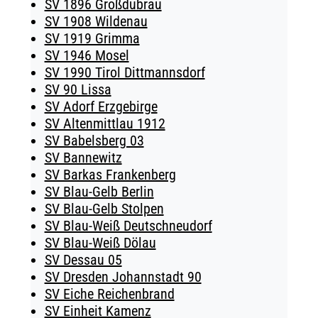
SV 1896 Großdubrau
SV 1908 Wildenau
SV 1919 Grimma
SV 1946 Mosel
SV 1990 Tirol Dittmannsdorf
SV 90 Lissa
SV Adorf Erzgebirge
SV Altenmittlau 1912
SV Babelsberg 03
SV Bannewitz
SV Barkas Frankenberg
SV Blau-Gelb Berlin
SV Blau-Gelb Stolpen
SV Blau-Weiß Deutschneudorf
SV Blau-Weiß Dölau
SV Dessau 05
SV Dresden Johannstadt 90
SV Eiche Reichenbrand
SV Einheit Kamenz