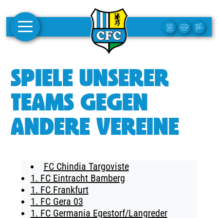
AKTUELLES
SPIELE UNSERER
1. MANNSCHAFT
TEAMS GEGEN
FRAUEN
ANDERE VEREINE
CAMPUS
CLUB
FC Chindia Targoviste
CLUBMITGLIEDSCHAFT
1. FC Eintracht Bamberg
1. FC Frankfurt
BUSINESS
1. FC Gera 03
SÜDKURVE
1. FC Germania Egestorf/Langreder