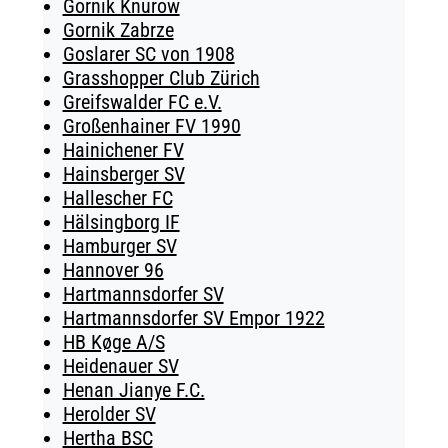
Gornik Knurow
Gornik Zabrze
Goslarer SC von 1908
Grasshopper Club Zürich
Greifswalder FC e.V.
Großenhainer FV 1990
Hainichener FV
Hainsberger SV
Hallescher FC
Hälsingborg IF
Hamburger SV
Hannover 96
Hartmannsdorfer SV
Hartmannsdorfer SV Empor 1922
HB Køge A/S
Heidenauer SV
Henan Jianye F.C.
Herolder SV
Hertha BSC