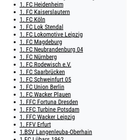
1. FC Heidenheim
TICKETING
1. FC Kaiserslautern
1. FC Köln
1. FC Lok Stendal
1. FC Lokomotive Leipzig
1. FC Magdeburg
1. FC Neubrandenburg 04
1. FC Nürnberg
1. FC Rodewisch e.V.
1. FC Saarbrücken
1. FC Schweinfurt 05
1. FC Union Berlin
1. FC Wacker Plauen
1. FFC Fortuna Dresden
1. FFC Turbine Potsdam
1. FFC Wacker Leipzig
1. FFV Erfurt
1.BSV Langenleuba-Oberhain
1.FC Lübars 1962