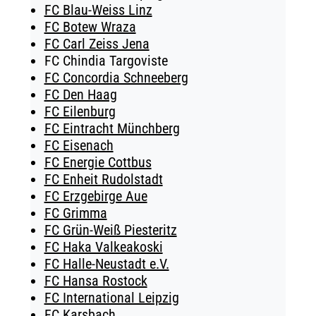
FC Blau-Weiss Linz
FC Botew Wraza
FC Carl Zeiss Jena
FC Chindia Targoviste
FC Concordia Schneeberg
FC Den Haag
FC Eilenburg
FC Eintracht Münchberg
FC Eisenach
FC Energie Cottbus
FC Enheit Rudolstadt
FC Erzgebirge Aue
FC Grimma
FC Grün-Weiß Piesteritz
FC Haka Valkeakoski
FC Halle-Neustadt e.V.
FC Hansa Rostock
FC International Leipzig
FC Karsbach