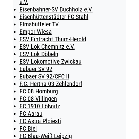
e.V.
Eisenbahner-SV Buchholz e.V.
Eisenhüttenstädter FC Stahl
Elmsbütteler TV
Empor Wiesa
ESV Eintracht Thum-Herold
ESV Lok Chemnitz e.V.
ESV Lok Döbeln
ESV Lokomotive Zwickau
Eubaer SV 92
Eubaer SV 92/CFC II
F.C. Hertha 03 Zehlendorf
FC 08 Homburg
FC 08 Villingen
FC 1910 Lößnitz
FC Aarau
FC Astra Ploiesti
FC Biel
FC Blau-Weiß Leipzig