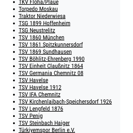
TKV Flöha/Plaue
Torpedo Moskau
Traktor Niederwiesa
TSG 1899 Hoffenheim
TSG Neustrelitz
TSV 1860 München
TSV 1861 Spitzkunnersdorf
TSV 1869 Sundhausen
TSV Böhlitz-Ehrenberg 1990
TSV Einheit Claußnitz 1864
TSV Germania Chemnitz 08
TSV Havelse
TSV Havelse 1912
TSV IFA Chemnitz
TSV Kirchenlaibach-Speichersdorf 1926
TSV Lengfeld 1876
TSV Penig
TSV Steinbach Haiger
Türkiyemspor Berlin e.V.