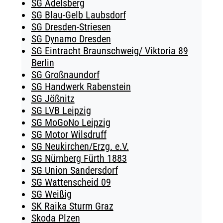
SG Adelsberg
SG Blau-Gelb Laubsdorf
SG Dresden-Striesen
SG Dynamo Dresden
SG Eintracht Braunschweig/ Viktoria 89
Berlin
SG Großnaundorf
SG Handwerk Rabenstein
SG Jößnitz
SG LVB Leipzig
SG MoGoNo Leipzig
SG Motor Wilsdruff
SG Neukirchen/Erzg. e.V.
SG Nürnberg Fürth 1883
SG Union Sandersdorf
SG Wattenscheid 09
SG Weißig
SK Raika Sturm Graz
Skoda Plzen