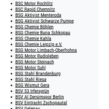
BSC Motor Rochlitz
BSC Rapid Chemnitz
BSG Aktivist Menteroda
BSG Aktivist Schwarze Pumpe
BSG Chemie Böhlen
BSG Chemie Buna Schkopau
BSG Chemie Kahla
BSG Chemie Leipzig e.V.
BSG Motor Limbach-Oberfrohna
BSG Motor Rudisleben
BSG Motor Steinach
BSG Motor Suhl
BSG Stahl Brandenburg
BSG Stahl Riesa
BSG Wismut Gera
BSV 53 Irfersgrün
BSV Al Dersimspor Berlin
BSV Eintracht Zschopautal
BSV Gelenau