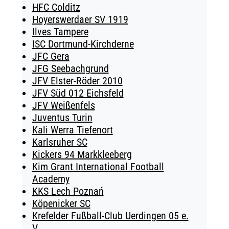
HFC Colditz
Hoyerswerdaer SV 1919
Ilves Tampere
ISC Dortmund-Kirchderne
JFC Gera
JFG Seebachgrund
JFV Elster-Röder 2010
JFV Süd 012 Eichsfeld
JFV Weißenfels
Juventus Turin
Kali Werra Tiefenort
Karlsruher SC
Kickers 94 Markkleeberg
Kim Grant International Football
Academy
KKS Lech Poznań
Köpenicker SC
Krefelder Fußball-Club Uerdingen 05 e.
V.