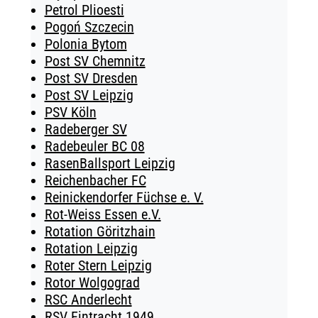
Petrol Plioesti
Pogoń Szczecin
Polonia Bytom
Post SV Chemnitz
Post SV Dresden
Post SV Leipzig
PSV Köln
Radeberger SV
Radebeuler BC 08
RasenBallsport Leipzig
Reichenbacher FC
Reinickendorfer Füchse e. V.
Rot-Weiss Essen e.V.
Rotation Göritzhain
Rotation Leipzig
Roter Stern Leipzig
Rotor Wolgograd
RSC Anderlecht
RSV Eintracht 1949