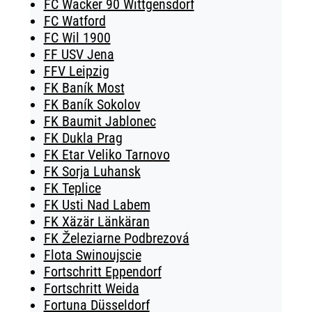
FC Wacker 90 Wittgensdorf
FC Watford
FC Wil 1900
FF USV Jena
FFV Leipzig
FK Baník Most
FK Baník Sokolov
FK Baumit Jablonec
FK Dukla Prag
FK Etar Veliko Tarnovo
FK Sorja Luhansk
FK Teplice
FK Usti Nad Labem
FK Xäzär Länkäran
FK Železiarne Podbrezová
Flota Swinoujscie
Fortschritt Eppendorf
Fortschritt Weida
Fortuna Düsseldorf