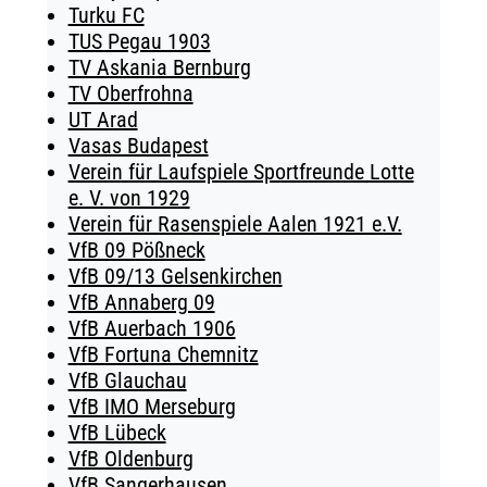
Turku FC
TUS Pegau 1903
TV Askania Bernburg
TV Oberfrohna
UT Arad
Vasas Budapest
Verein für Laufspiele Sportfreunde Lotte
e. V. von 1929
Verein für Rasenspiele Aalen 1921 e.V.
VfB 09 Pößneck
VfB 09/13 Gelsenkirchen
VfB Annaberg 09
VfB Auerbach 1906
VfB Fortuna Chemnitz
VfB Glauchau
VfB IMO Merseburg
VfB Lübeck
VfB Oldenburg
VfB Sangerhausen