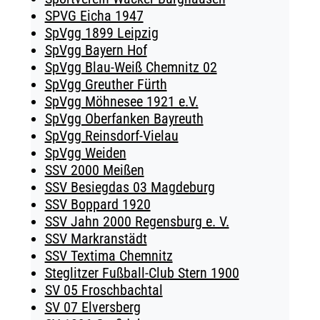
SPVG Eicha 1947
SpVgg 1899 Leipzig
SpVgg Bayern Hof
SpVgg Blau-Weiß Chemnitz 02
SpVgg Greuther Fürth
SpVgg Möhnesee 1921 e.V.
SpVgg Oberfanken Bayreuth
SpVgg Reinsdorf-Vielau
SpVgg Weiden
SSV 2000 Meißen
SSV Besiegdas 03 Magdeburg
SSV Boppard 1920
SSV Jahn 2000 Regensburg e. V.
SSV Markranstädt
SSV Textima Chemnitz
Steglitzer Fußball-Club Stern 1900
SV 05 Froschbachtal
SV 07 Elversberg