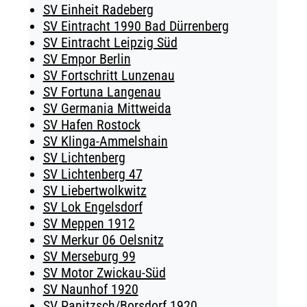
SV Einheit Radeberg
SV Eintracht 1990 Bad Dürrenberg
SV Eintracht Leipzig Süd
SV Empor Berlin
SV Fortschritt Lunzenau
SV Fortuna Langenau
SV Germania Mittweida
SV Hafen Rostock
SV Klinga-Ammelshain
SV Lichtenberg
SV Lichtenberg 47
SV Liebertwolkwitz
SV Lok Engelsdorf
SV Meppen 1912
SV Merkur 06 Oelsnitz
SV Merseburg 99
SV Motor Zwickau-Süd
SV Naunhof 1920
SV Panitzsch/​Borsdorf 1920