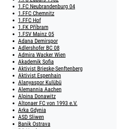
1.FC Neubrandenburg 04
1.FFC Chemnitz
1.FFC Hof
1.FK Příbram
1.FSV Mainz 05
Adana Demirspor
Adlershofer BC 08
Admira Wacker Wien
Akademik Sofia
Aktivist Brieske-Senftenberg
Aktivist Espenhain
Alanyaspor Kulübü
Alemannia Aachen
Alpina Donawitz
Altonaer FC von 1993 e.V.
Arka Gdynia
ASD Sliwen
Banik Ostrava