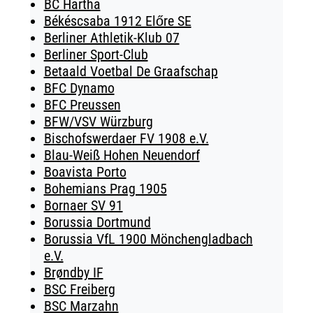
BC Hartha
Békéscsaba 1912 Előre SE
Berliner Athletik-Klub 07
Berliner Sport-Club
Betaald Voetbal De Graafschap
BFC Dynamo
BFC Preussen
BFW/VSV Würzburg
Bischofswerdaer FV 1908 e.V.
Blau-Weiß Hohen Neuendorf
Boavista Porto
Bohemians Prag 1905
Bornaer SV 91
Borussia Dortmund
Borussia VfL 1900 Mönchengladbach
e.V.
Brøndby IF
BSC Freiberg
BSC Marzahn