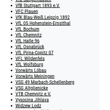
VfB Stuttgart 1893 e.V.
VFC Plauen
VfK Blau-Weiß Leipzig 1892
VfL 05 Hohenstein-Ernstthal
VfL Bochum
VfL Chemnitz
VfL Halle 96
VfL Osnabrück
VfL Pirna-Copitz 07
VFL Wildenfels
VfL Wolfsburg
Vorwärts Löbau
Vorwärts Meiningen
VSG 49 Marbach-Schellenberg
VSG Altglienicke
VTB Chemnitz e.V.
Vysocina Jihlava
Widzew Lodz