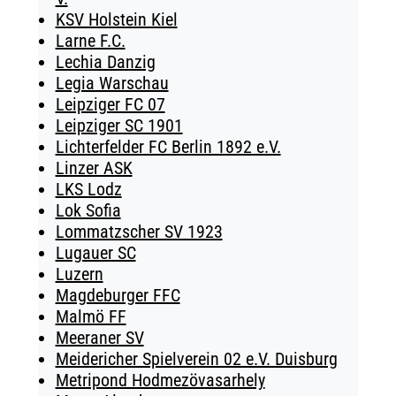
KSV Holstein Kiel
Larne F.C.
Lechia Danzig
Legia Warschau
Leipziger FC 07
Leipziger SC 1901
Lichterfelder FC Berlin 1892 e.V.
Linzer ASK
LKS Lodz
Lok Sofia
Lommatzscher SV 1923
Lugauer SC
Luzern
Magdeburger FFC
Malmö FF
Meeraner SV
Meidericher Spielverein 02 e.V. Duisburg
Metripond Hodmezövasarhely