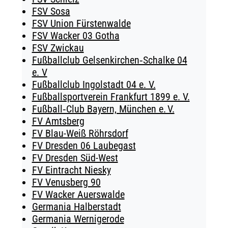
FSV Sosa
FSV Union Fürstenwalde
FSV Wacker 03 Gotha
FSV Zwickau
Fußballclub Gelsenkirchen‑Schalke 04
e. V
Fußballclub Ingolstadt 04 e. V.
Fußballsportverein Frankfurt 1899 e. V.
Fußball‑Club Bayern, München e. V.
FV Amtsberg
FV Blau-Weiß Röhrsdorf
FV Dresden 06 Laubegast
FV Dresden Süd-West
FV Eintracht Niesky
FV Venusberg 90
FV Wacker Auerswalde
Germania Halberstadt
Germania Wernigerode