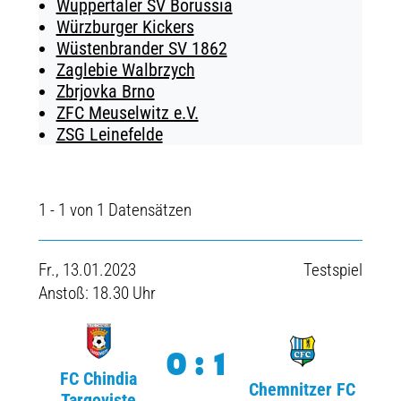
Wuppertaler SV Borussia
Würzburger Kickers
Wüstenbrander SV 1862
Zaglebie Walbrzych
Zbrjovka Brno
ZFC Meuselwitz e.V.
ZSG Leinefelde
1 - 1 von 1 Datensätzen
Fr., 13.01.2023
Testspiel
Anstoß: 18.30 Uhr
0:1
FC Chindia
Chemnitzer FC
Targoviste