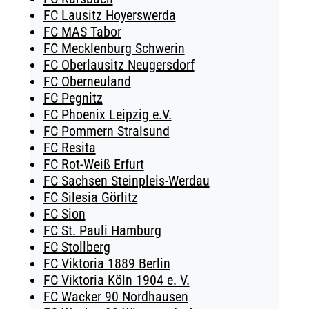
FC Lausitz Hoyerswerda
FC MAS Tabor
FC Mecklenburg Schwerin
FC Oberlausitz Neugersdorf
FC Oberneuland
FC Pegnitz
FC Phoenix Leipzig e.V.
FC Pommern Stralsund
FC Resita
FC Rot-Weiß Erfurt
FC Sachsen Steinpleis-Werdau
FC Silesia Görlitz
FC Sion
FC St. Pauli Hamburg
FC Stollberg
FC Viktoria 1889 Berlin
FC Viktoria Köln 1904 e. V.
FC Wacker 90 Nordhausen