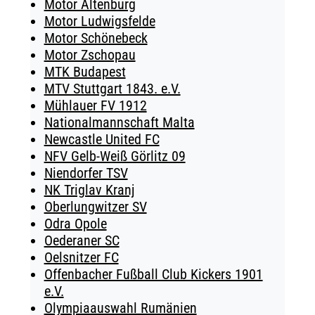
Motor Altenburg
Motor Ludwigsfelde
Motor Schönebeck
Motor Zschopau
MTK Budapest
MTV Stuttgart 1843. e.V.
Mühlauer FV 1912
Nationalmannschaft Malta
Newcastle United FC
NFV Gelb-Weiß Görlitz 09
Niendorfer TSV
NK Triglav Kranj
Oberlungwitzer SV
Odra Opole
Oederaner SC
Oelsnitzer FC
Offenbacher Fußball Club Kickers 1901
e.V.
Olympiaauswahl Rumänien