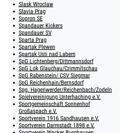
Slask Wroclaw
Slavia Prag
Sopron SE
Spandauer Kickers
Spandauer SV
Sparta Prag
Spartak Plewen
Spartak Usti nad Labem
SpG Lichtenberg/Dittmannsdorf
SpG Lok Glauchau/Crimmitschau
SpG Rabenstein/ CSV Siegmar
SpG Reichenhain/Bernsdorf
Spg. Hagenwerder/Reichenbach/Zodeln
Spielvereinigung Unterhaching e.V.
Sportgemeinschaft Sonnenhof
Großaspach e.V.
Sportverein 1916 Sandhausen e.V.
Sportverein Darmstadt 1898 e.V.
Sportverein Wacker Burghausen