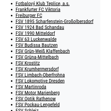
Fotbalový Klub Teplice, a.s.
Frankfurter FC Viktoria
Freiburger FC
FSV 1895 Scharfenstein-Großolbersdorf
FSV 1924 Bad Schandau
FSV 1990 Mitteldorf
FSV 63 Luckenwalde
FSV Budissa Bautzen
FSV Grün-Weiß Klaffenbach
FSV Grüna-Mittelbach
FSV Krostitz
FSV Krumhermersdorf
FSV Limbach-Oberfrohna
FSV Lokomotive Dresden
FSV Martinroda
FSV Motor Marienberg
FSV Optik Rathenow
FSV Pockau-Lengefeld
FSV Schleiz