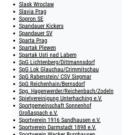
Slask Wroclaw
Slavia Prag
Sopron SE
Spandauer Kickers
Spandauer SV
Sparta Prag
Spartak Plewen
Spartak Usti nad Labem
SpG Lichtenberg/Dittmannsdorf
SpG Lok Glauchau/Crimmitschau
SpG Rabenstein/ CSV Siegmar
SpG Reichenhain/Bernsdorf
Spg. Hagenwerder/Reichenbach/Zodeln
Spielvereinigung Unterhaching e.V.
Sportgemeinschaft Sonnenhof
Großaspach e.V.
Sportverein 1916 Sandhausen e.V.
Sportverein Darmstadt 1898 e.V.
Sportverein Wacker Burghausen