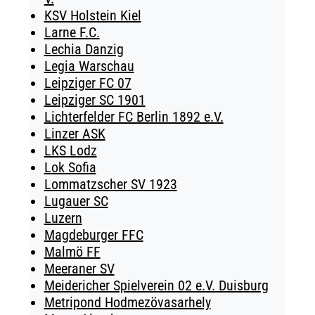
KSV Holstein Kiel
Larne F.C.
Lechia Danzig
Legia Warschau
Leipziger FC 07
Leipziger SC 1901
Lichterfelder FC Berlin 1892 e.V.
Linzer ASK
LKS Lodz
Lok Sofia
Lommatzscher SV 1923
Lugauer SC
Luzern
Magdeburger FFC
Malmö FF
Meeraner SV
Meidericher Spielverein 02 e.V. Duisburg
Metripond Hodmezövasarhely