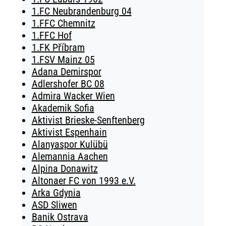
1.FC Neubrandenburg 04
1.FFC Chemnitz
1.FFC Hof
1.FK Příbram
1.FSV Mainz 05
Adana Demirspor
Adlershofer BC 08
Admira Wacker Wien
Akademik Sofia
Aktivist Brieske-Senftenberg
Aktivist Espenhain
Alanyaspor Kulübü
Alemannia Aachen
Alpina Donawitz
Altonaer FC von 1993 e.V.
Arka Gdynia
ASD Sliwen
Banik Ostrava