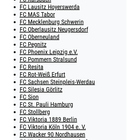
FC Lausitz Hoyerswerda
FC MAS Tabor
FC Mecklenburg Schwerin
FC Oberlausitz Neugersdorf
FC Oberneuland
FC Pegnitz
FC Phoenix Leipzig e.V.
FC Pommern Stralsund
FC Resita
FC Rot-Weiß Erfurt
FC Sachsen Steinpleis-Werdau
FC Silesia Görlitz
FC Sion
FC St. Pauli Hamburg
FC Stollberg
FC Viktoria 1889 Berlin
FC Viktoria Köln 1904 e. V.
FC Wacker 90 Nordhausen