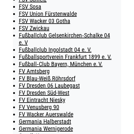
FSV Sosa
FSV Union Fürstenwalde
FSV Wacker 03 Gotha
FSV Zwickau
Fußballclub Gelsenkirchen‑Schalke 04
e. V
Fußballclub Ingolstadt 04 e. V.
Fußballsportverein Frankfurt 1899 e. V.
Fußball‑Club Bayern, München e. V.
FV Amtsberg
FV Blau-Weiß Röhrsdorf
FV Dresden 06 Laubegast
FV Dresden Süd-West
FV Eintracht Niesky
FV Venusberg 90
FV Wacker Auerswalde
Germania Halberstadt
Germania Wernigerode