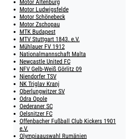
Motor Altenburg
Motor Ludwigsfelde
Motor Schönebeck
Motor Zschopau
MTK Budapest
MTV Stuttgart 1843. e.V.
Mühlauer FV 1912
Nationalmannschaft Malta
Newcastle United FC
NFV Gelb-Weiß Görlitz 09
Niendorfer TSV
NK Triglav Kranj
Oberlungwitzer SV
Odra Opole
Oederaner SC
Oelsnitzer FC
Offenbacher Fußball Club Kickers 1901
e.V.
Olympiaauswahl Rumänien