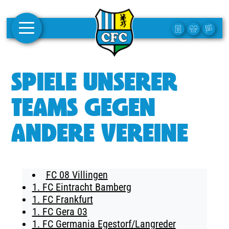
AKTUELLES
SPIELE UNSERER
1. MANNSCHAFT
TEAMS GEGEN
FRAUEN
ANDERE VEREINE
CAMPUS
CLUB
FC 08 Villingen
CLUBMITGLIEDSCHAFT
1. FC Eintracht Bamberg
1. FC Frankfurt
BUSINESS
1. FC Gera 03
SÜDKURVE
1. FC Germania Egestorf/Langreder