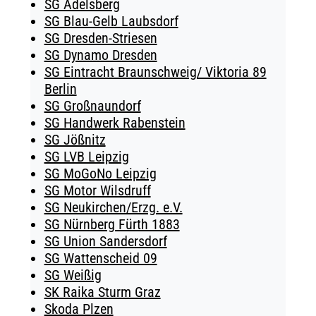
SG Adelsberg
SG Blau-Gelb Laubsdorf
SG Dresden-Striesen
SG Dynamo Dresden
SG Eintracht Braunschweig/ Viktoria 89
Berlin
SG Großnaundorf
SG Handwerk Rabenstein
SG Jößnitz
SG LVB Leipzig
SG MoGoNo Leipzig
SG Motor Wilsdruff
SG Neukirchen/Erzg. e.V.
SG Nürnberg Fürth 1883
SG Union Sandersdorf
SG Wattenscheid 09
SG Weißig
SK Raika Sturm Graz
Skoda Plzen