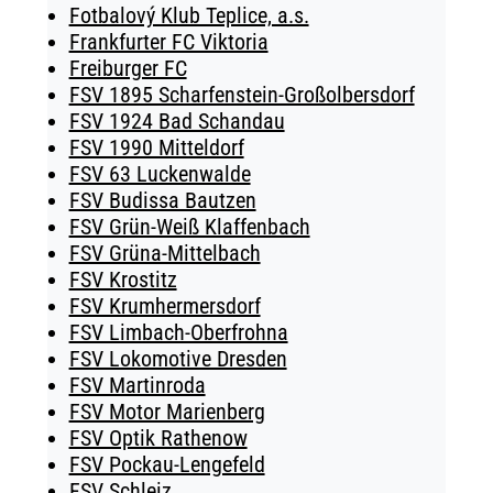
Fotbalový Klub Teplice, a.s.
Frankfurter FC Viktoria
Freiburger FC
FSV 1895 Scharfenstein-Großolbersdorf
FSV 1924 Bad Schandau
FSV 1990 Mitteldorf
FSV 63 Luckenwalde
FSV Budissa Bautzen
FSV Grün-Weiß Klaffenbach
FSV Grüna-Mittelbach
FSV Krostitz
FSV Krumhermersdorf
FSV Limbach-Oberfrohna
FSV Lokomotive Dresden
FSV Martinroda
FSV Motor Marienberg
FSV Optik Rathenow
FSV Pockau-Lengefeld
FSV Schleiz