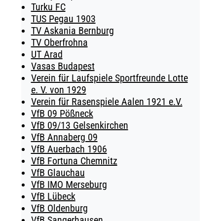
Turku FC
TUS Pegau 1903
TV Askania Bernburg
TV Oberfrohna
UT Arad
Vasas Budapest
Verein für Laufspiele Sportfreunde Lotte
e. V. von 1929
Verein für Rasenspiele Aalen 1921 e.V.
VfB 09 Pößneck
VfB 09/13 Gelsenkirchen
VfB Annaberg 09
VfB Auerbach 1906
VfB Fortuna Chemnitz
VfB Glauchau
VfB IMO Merseburg
VfB Lübeck
VfB Oldenburg
VfB Sangerhausen