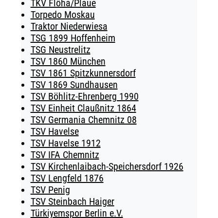
TKV Flöha/Plaue
Torpedo Moskau
Traktor Niederwiesa
TSG 1899 Hoffenheim
TSG Neustrelitz
TSV 1860 München
TSV 1861 Spitzkunnersdorf
TSV 1869 Sundhausen
TSV Böhlitz-Ehrenberg 1990
TSV Einheit Claußnitz 1864
TSV Germania Chemnitz 08
TSV Havelse
TSV Havelse 1912
TSV IFA Chemnitz
TSV Kirchenlaibach-Speichersdorf 1926
TSV Lengfeld 1876
TSV Penig
TSV Steinbach Haiger
Türkiyemspor Berlin e.V.