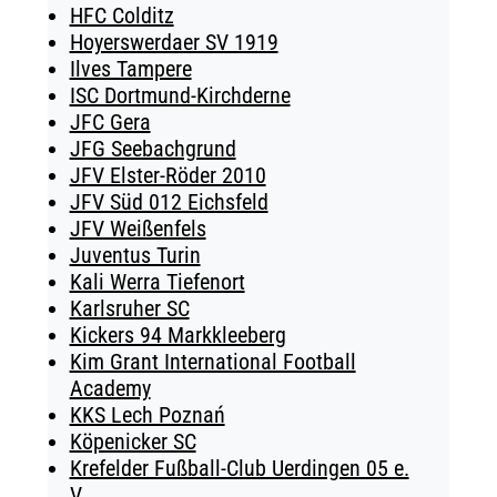
HFC Colditz
Hoyerswerdaer SV 1919
Ilves Tampere
ISC Dortmund-Kirchderne
JFC Gera
JFG Seebachgrund
JFV Elster-Röder 2010
JFV Süd 012 Eichsfeld
JFV Weißenfels
Juventus Turin
Kali Werra Tiefenort
Karlsruher SC
Kickers 94 Markkleeberg
Kim Grant International Football
Academy
KKS Lech Poznań
Köpenicker SC
Krefelder Fußball-Club Uerdingen 05 e.
V.