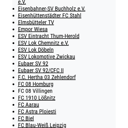
e.V.
Eisenbahner-SV Buchholz e.V.
Eisenhüttenstädter FC Stahl
Elmsbütteler TV
Empor Wiesa
ESV Eintracht Thum-Herold
ESV Lok Chemnitz e.V.
ESV Lok Döbeln
ESV Lokomotive Zwickau
Eubaer SV 92
Eubaer SV 92/CFC II
F.C. Hertha 03 Zehlendorf
FC 08 Homburg
FC 08 Villingen
FC 1910 Lößnitz
FC Aarau
FC Astra Ploiesti
FC Biel
FC Blau-Weiß Leipzig