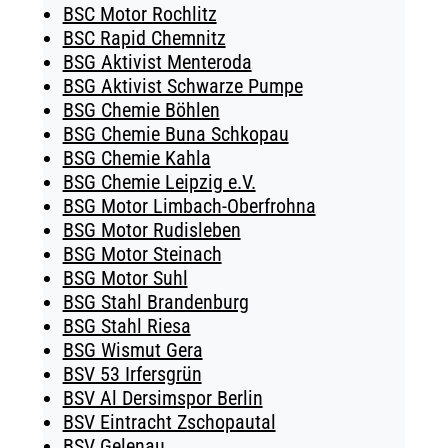
BSC Motor Rochlitz
BSC Rapid Chemnitz
BSG Aktivist Menteroda
BSG Aktivist Schwarze Pumpe
BSG Chemie Böhlen
BSG Chemie Buna Schkopau
BSG Chemie Kahla
BSG Chemie Leipzig e.V.
BSG Motor Limbach-Oberfrohna
BSG Motor Rudisleben
BSG Motor Steinach
BSG Motor Suhl
BSG Stahl Brandenburg
BSG Stahl Riesa
BSG Wismut Gera
BSV 53 Irfersgrün
BSV Al Dersimspor Berlin
BSV Eintracht Zschopautal
BSV Gelenau