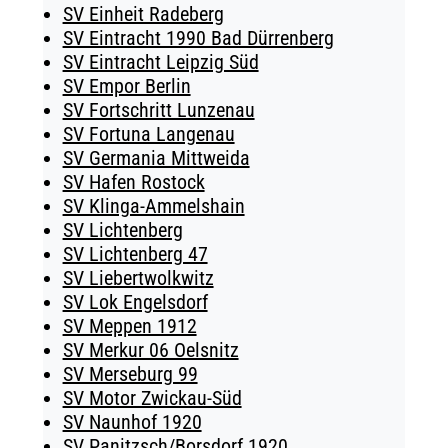
SV Einheit Radeberg
SV Eintracht 1990 Bad Dürrenberg
SV Eintracht Leipzig Süd
SV Empor Berlin
SV Fortschritt Lunzenau
SV Fortuna Langenau
SV Germania Mittweida
SV Hafen Rostock
SV Klinga-Ammelshain
SV Lichtenberg
SV Lichtenberg 47
SV Liebertwolkwitz
SV Lok Engelsdorf
SV Meppen 1912
SV Merkur 06 Oelsnitz
SV Merseburg 99
SV Motor Zwickau-Süd
SV Naunhof 1920
SV Panitzsch/​Borsdorf 1920