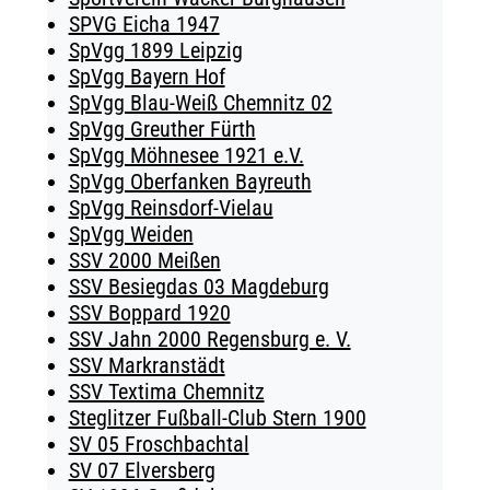
SPVG Eicha 1947
SpVgg 1899 Leipzig
SpVgg Bayern Hof
SpVgg Blau-Weiß Chemnitz 02
SpVgg Greuther Fürth
SpVgg Möhnesee 1921 e.V.
SpVgg Oberfanken Bayreuth
SpVgg Reinsdorf-Vielau
SpVgg Weiden
SSV 2000 Meißen
SSV Besiegdas 03 Magdeburg
SSV Boppard 1920
SSV Jahn 2000 Regensburg e. V.
SSV Markranstädt
SSV Textima Chemnitz
Steglitzer Fußball-Club Stern 1900
SV 05 Froschbachtal
SV 07 Elversberg