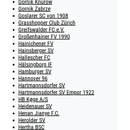
Gornik Knurow
Gornik Zabrze
Goslarer SC von 1908
Grasshopper Club Zürich
Greifswalder FC e.V.
Großenhainer FV 1990
Hainichener FV
Hainsberger SV
Hallescher FC
Hälsingborg IF
Hamburger SV
Hannover 96
Hartmannsdorfer SV
Hartmannsdorfer SV Empor 1922
HB Køge A/S
Heidenauer SV
Henan Jianye F.C.
Herolder SV
Hertha BSC