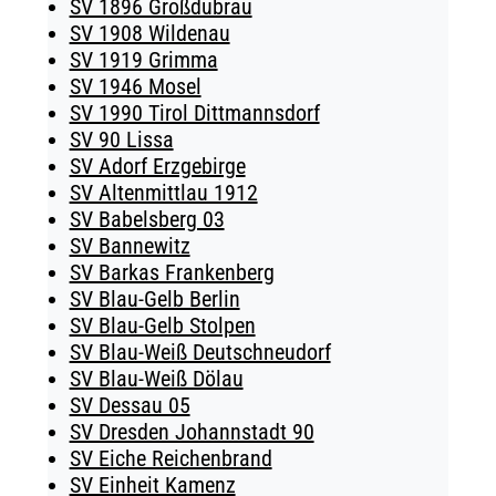
SV 1896 Großdubrau
SV 1908 Wildenau
SV 1919 Grimma
SV 1946 Mosel
SV 1990 Tirol Dittmannsdorf
SV 90 Lissa
SV Adorf Erzgebirge
SV Altenmittlau 1912
SV Babelsberg 03
SV Bannewitz
SV Barkas Frankenberg
SV Blau-Gelb Berlin
SV Blau-Gelb Stolpen
SV Blau-Weiß Deutschneudorf
SV Blau-Weiß Dölau
SV Dessau 05
SV Dresden Johannstadt 90
SV Eiche Reichenbrand
SV Einheit Kamenz