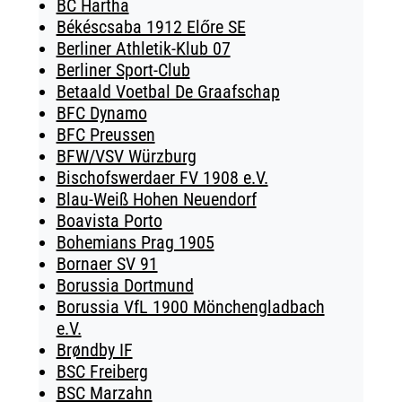
BC Hartha
Békéscsaba 1912 Előre SE
Berliner Athletik-Klub 07
Berliner Sport-Club
Betaald Voetbal De Graafschap
BFC Dynamo
BFC Preussen
BFW/VSV Würzburg
Bischofswerdaer FV 1908 e.V.
Blau-Weiß Hohen Neuendorf
Boavista Porto
Bohemians Prag 1905
Bornaer SV 91
Borussia Dortmund
Borussia VfL 1900 Mönchengladbach
e.V.
Brøndby IF
BSC Freiberg
BSC Marzahn