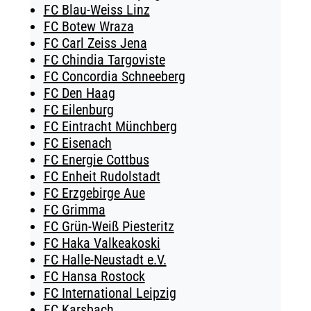
FC Blau-Weiss Linz
FC Botew Wraza
FC Carl Zeiss Jena
FC Chindia Targoviste
FC Concordia Schneeberg
FC Den Haag
FC Eilenburg
FC Eintracht Münchberg
FC Eisenach
FC Energie Cottbus
FC Enheit Rudolstadt
FC Erzgebirge Aue
FC Grimma
FC Grün-Weiß Piesteritz
FC Haka Valkeakoski
FC Halle-Neustadt e.V.
FC Hansa Rostock
FC International Leipzig
FC Karsbach