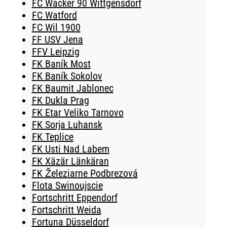
FC Wacker 90 Wittgensdorf
FC Watford
FC Wil 1900
FF USV Jena
FFV Leipzig
FK Baník Most
FK Baník Sokolov
FK Baumit Jablonec
FK Dukla Prag
FK Etar Veliko Tarnovo
FK Sorja Luhansk
FK Teplice
FK Usti Nad Labem
FK Xäzär Länkäran
FK Železiarne Podbrezová
Flota Swinoujscie
Fortschritt Eppendorf
Fortschritt Weida
Fortuna Düsseldorf