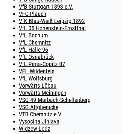
VfB Stuttgart 1893 e.V.
VFC Plauen
VfK Blau-Weiß Leipzig 1892
VfL 05 Hohenstein-Ernstthal
VfL Bochum
VfL Chemnitz
VfL Halle 96
VfL Osnabrück
VfL Pirna-Copitz 07
VFL Wildenfels
VfL Wolfsburg
Vorwärts Löbau
Vorwärts Meiningen
VSG 49 Marbach-Schellenberg
VSG Altglienicke
VTB Chemnitz e.V.
Vysocina Jihlava
Widzew Lodz