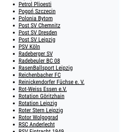
Petrol Plioesti
Pogoń Szczecin
Polonia Bytom
Post SV Chemnitz
Post SV Dresden
Post SV Leipzig
PSV Köln
Radeberger SV
Radebeuler BC 08
RasenBallsport Leipzig
Reichenbacher FC
Reinickendorfer Füchse e. V.
Rot-Weiss Essen e.V.
Rotation Göritzhain
Rotation Leipzig
Roter Stern Leipzig
Rotor Wolgograd
RSC Anderlecht
RSV Eintracht 1949