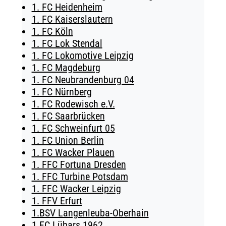
1. FC Heidenheim
TICKETING
1. FC Kaiserslautern
1. FC Köln
1. FC Lok Stendal
1. FC Lokomotive Leipzig
1. FC Magdeburg
1. FC Neubrandenburg 04
1. FC Nürnberg
1. FC Rodewisch e.V.
1. FC Saarbrücken
1. FC Schweinfurt 05
1. FC Union Berlin
1. FC Wacker Plauen
1. FFC Fortuna Dresden
1. FFC Turbine Potsdam
1. FFC Wacker Leipzig
1. FFV Erfurt
1.BSV Langenleuba-Oberhain
1.FC Lübars 1962