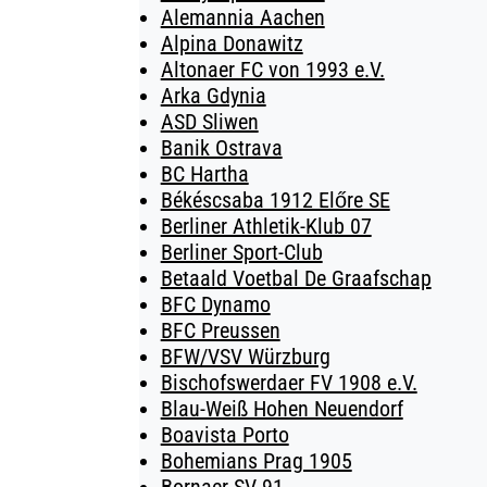
Alemannia Aachen
Alpina Donawitz
Altonaer FC von 1993 e.V.
Arka Gdynia
ASD Sliwen
Banik Ostrava
BC Hartha
Békéscsaba 1912 Előre SE
Berliner Athletik-Klub 07
Berliner Sport-Club
Betaald Voetbal De Graafschap
BFC Dynamo
BFC Preussen
BFW/VSV Würzburg
Bischofswerdaer FV 1908 e.V.
Blau-Weiß Hohen Neuendorf
Boavista Porto
Bohemians Prag 1905