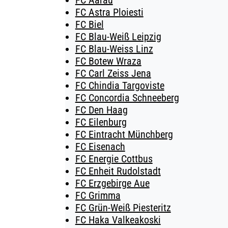
FC Aarau
FC Astra Ploiesti
FC Biel
FC Blau-Weiß Leipzig
FC Blau-Weiss Linz
FC Botew Wraza
FC Carl Zeiss Jena
FC Chindia Targoviste
FC Concordia Schneeberg
FC Den Haag
FC Eilenburg
FC Eintracht Münchberg
FC Eisenach
FC Energie Cottbus
FC Enheit Rudolstadt
FC Erzgebirge Aue
FC Grimma
FC Grün-Weiß Piesteritz
FC Haka Valkeakoski