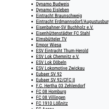
Dynamo Budweis
Dynamo Eisleben
Eintracht Braunschweig
Eintracht Erdmannsdorf/Augustusburg
Eisenbahner-SV Buchholz e.V.
Eisenhüttenstädter FC Stahl
Elmsbütteler TV
Empor Wiesa
ESV Eintracht Thum-Herold
ESV Lok Chemnitz e.V.
ESV Lok Döbeln
ESV Lokomotive Zwickau
Eubaer SV 92
Eubaer SV 92/CFC II
F.C. Hertha 03 Zehlendorf
FC 08 Homburg
FC 08 Villingen
FC 1910 Lößnitz