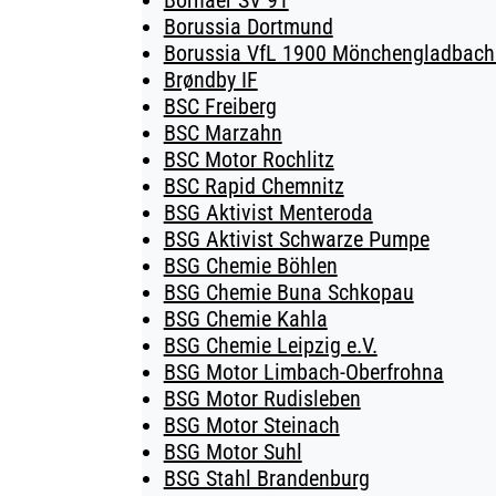
Bornaer SV 91
Borussia Dortmund
Borussia VfL 1900 Mönchengladbach 
Brøndby IF
BSC Freiberg
BSC Marzahn
BSC Motor Rochlitz
BSC Rapid Chemnitz
BSG Aktivist Menteroda
BSG Aktivist Schwarze Pumpe
BSG Chemie Böhlen
BSG Chemie Buna Schkopau
BSG Chemie Kahla
BSG Chemie Leipzig e.V.
BSG Motor Limbach-Oberfrohna
BSG Motor Rudisleben
BSG Motor Steinach
BSG Motor Suhl
BSG Stahl Brandenburg