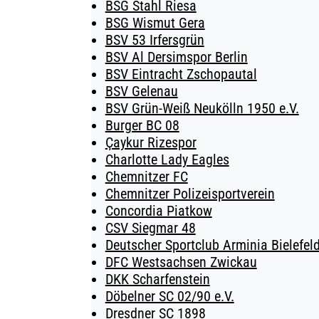
BSG Stahl Riesa
BSG Wismut Gera
BSV 53 Irfersgrün
BSV Al Dersimspor Berlin
BSV Eintracht Zschopautal
BSV Gelenau
BSV Grün-Weiß Neukölln 1950 e.V.
Burger BC 08
Çaykur Rizespor
Charlotte Lady Eagles
Chemnitzer FC
Chemnitzer Polizeisportverein
Concordia Piatkow
CSV Siegmar 48
Deutscher Sportclub Arminia Bielefeld
DFC Westsachsen Zwickau
DKK Scharfenstein
Döbelner SC 02/90 e.V.
Dresdner SC 1898