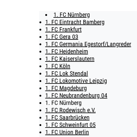
1. FC Nürnberg
BUSINESS
1. FC Eintracht Bamberg
1. FC Frankfurt
SÜDKURVE
1. FC Gera 03
1. FC Germania Egestorf/Langreder
TICKETING
1. FC Heidenheim
1. FC Kaiserslautern
1. FC Köln
1. FC Lok Stendal
1. FC Lokomotive Leipzig
1. FC Magdeburg
1. FC Neubrandenburg 04
1. FC Nürnberg
1. FC Rodewisch e.V.
1. FC Saarbrücken
1. FC Schweinfurt 05
1. FC Union Berlin