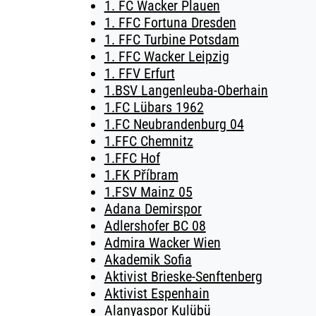
1. FC Wacker Plauen
1. FFC Fortuna Dresden
1. FFC Turbine Potsdam
1. FFC Wacker Leipzig
1. FFV Erfurt
1.BSV Langenleuba-Oberhain
1.FC Lübars 1962
1.FC Neubrandenburg 04
1.FFC Chemnitz
1.FFC Hof
1.FK Příbram
1.FSV Mainz 05
Adana Demirspor
Adlershofer BC 08
Admira Wacker Wien
Akademik Sofia
Aktivist Brieske-Senftenberg
Aktivist Espenhain
Alanyaspor Kulübü