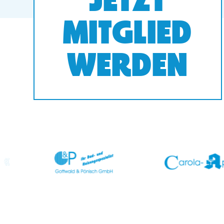
JETZT
MITGLIED
WERDEN
prev