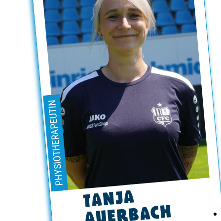
BUSINESS
SÜDKURVE
TICKETING
PHYSIOTHERAPEUTIN
TANJA
AUERBACH