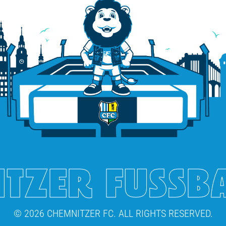
TZER FUSSB
© 2026 CHEMNITZER FC. ALL RIGHTS RESERVED.