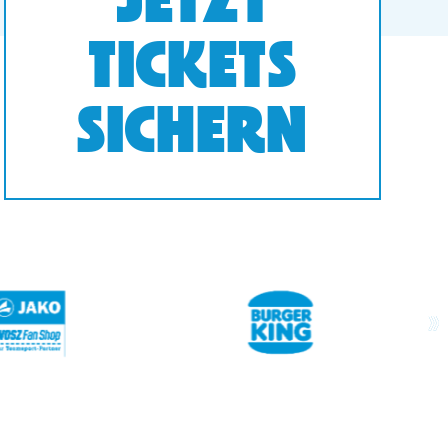
JETZT
TICKETS
SICHERN
next