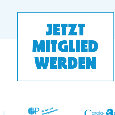
JETZT
MITGLIED
WERDEN
prev