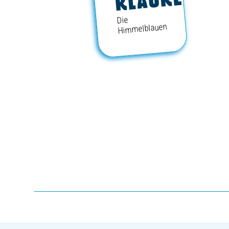
KLAUKE
Die
BUSINESS
Himmelblauen
SÜDKURVE
TICKETING