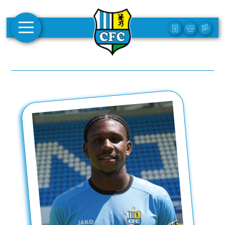
AKTUELLES
1. MANNSCHAFT
FRAUEN
CAMPUS
CLUB
CLUBMITGLIEDSCHAFT
BUSINESS
SÜDKURVE