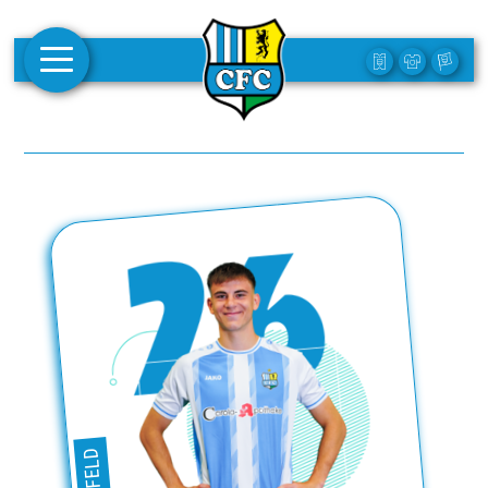
AKTUELLES
1. MANNSCHAFT
FRAUEN
CAMPUS
CLUB
CLUBMITGLIEDSCHAFT
BUSINESS
SÜDKURVE