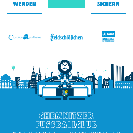
WERDEN
SICHERN
v
CHEMNITZER
FUSSBALLCLUB