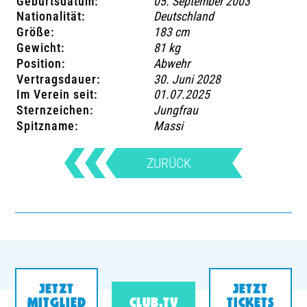
Geburtsdatum:
05. September 2003
Nationalität:
Deutschland
Größe:
183 cm
Gewicht:
81 kg
Position:
Abwehr
Vertragsdauer:
30. Juni 2028
Im Verein seit:
01.07.2025
Sternzeichen:
Jungfrau
Spitzname:
Massi
ZURÜCK
JETZT
JETZT
MITGLIED
CLUB.TV
TICKETS