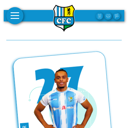
AKTUELLES
1. MANNSCHAFT
FRAUEN
CAMPUS
CLUB
CLUBMITGLIEDSCHAFT
BUSINESS
SÜDKURVE