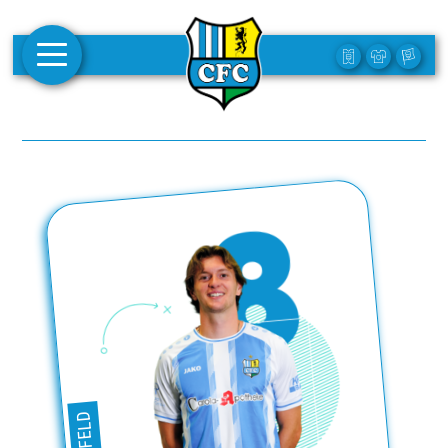
AKTUELLES
1. MANNSCHAFT
FRAUEN
CAMPUS
CLUB
CLUBMITGLIEDSCHAFT
BUSINESS
SÜDKURVE