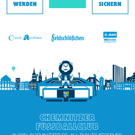
WERDEN
SICHERN
v
CHEMNITZER
FUSSBALLCLUB