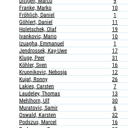
Dittgen, Marco
9
Franke, Marko
10
Fröhlich, Daniel
1
Göhlert, Daniel
11
Holetschek, Olaf
19
Ivankovic, Mario
10
Izuagha, Emmanuel
1
Jendrossek, Kay-Uwe
17
Kluge, Peer
31
Köhler, Sven
16
Krupnikovic, Nebosja
12
Kujat, Ronny
26
Lakies, Carsten
7
Laudeley, Thomas
13
Mehlhorn, Ulf
30
Muratovic, Samir
6
Oswald, Karsten
32
Podszus, Marcel
16