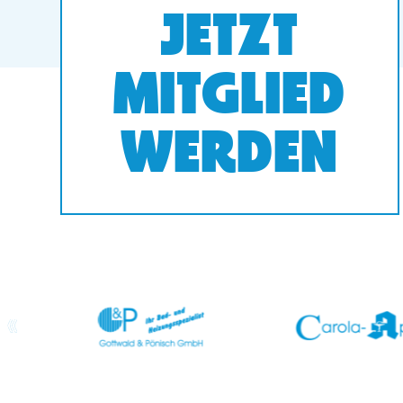
JETZT
MITGLIED
WERDEN
prev