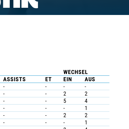
TIK
WECHSEL
ASSISTS
ET
EIN
AUS
-
-
-
-
-
-
2
2
-
-
5
4
-
-
-
1
-
-
2
2
-
-
-
1