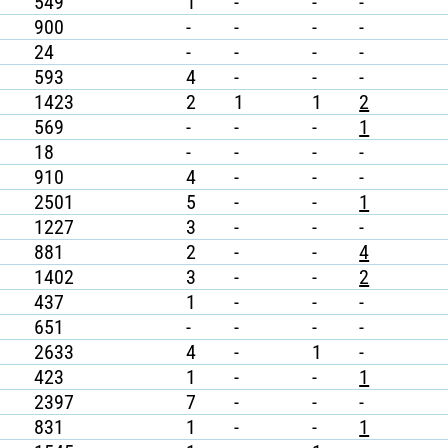
549
1
-
-
-
900
-
-
-
-
24
-
-
-
-
593
4
-
-
-
1423
2
1
1
2
569
-
-
-
1
18
-
-
-
-
910
4
-
-
-
2501
5
-
-
1
1227
3
-
-
-
881
2
-
-
4
1402
3
-
-
2
437
1
-
-
-
651
-
-
-
-
2633
4
-
1
-
423
1
-
-
1
2397
7
-
-
-
831
1
-
-
1