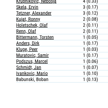
Krupnikovic, Nebosja
4 (0.33)
Skela, Ervin
3 (0.17)
Tetzner, Alexander
3 (0.12)
Kujat, Ronny
2 (0.08)
Holetschek, Olaf
2 (0.11)
Renn, Olaf
2 (0.11)
Bittermann, Torsten
1 (0.05)
Anders, Dirk
1 (0.17)
Kluge, Peer
1 (0.03)
Muratovic, Samir
1 (0.17)
Podszus, Marcel
1 (0.06)
Schmidt, Jan
1 (0.07)
Ivankovic, Mario
1 (0.10)
Babunski, Boban
1 (0.13)