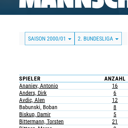
MANNSCH
BUSINESS
SÜDKURVE
SAISON 2000/01
2. BUNDESLIGA
TICKETING
SPIELER
ANZAHL
Ananiev, Antonio
16
Anders, Dirk
6
Avdic, Alen
12
Babunski, Boban
8
Biskup, Damir
5
Bittermann, Torsten
21