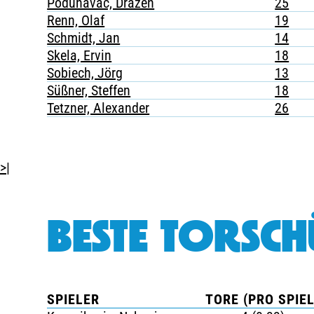
Podunavac, Drazen
25
Renn, Olaf
19
Schmidt, Jan
14
Skela, Ervin
18
Sobiech, Jörg
13
Süßner, Steffen
18
Tetzner, Alexander
26
>|
BESTE TORSCH
SPIELER
TORE (PRO SPIEL