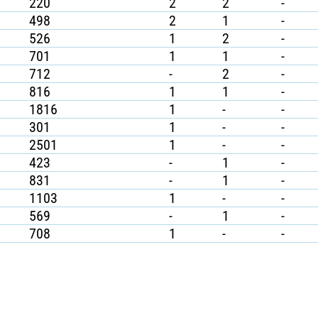
220
2
2
-
498
2
1
-
526
1
2
-
701
1
1
-
712
-
2
-
816
1
1
-
1816
1
-
-
301
1
-
-
2501
1
-
-
423
-
1
-
831
-
1
-
1103
1
-
-
569
-
1
-
708
1
-
-