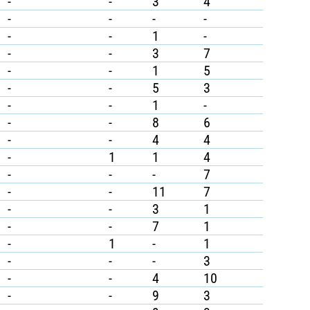
-
-
3
4
-
-
-
-
-
-
1
-
-
-
3
7
-
-
1
5
-
-
5
3
-
-
1
-
-
-
8
6
-
-
4
4
-
1
1
4
-
-
-
7
-
-
11
7
-
-
3
1
-
-
7
1
-
1
-
1
-
-
-
3
-
-
4
10
-
-
9
3