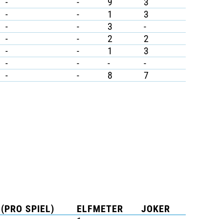
-
-
9
3
-
-
1
3
-
-
3
-
-
-
2
2
-
-
1
3
-
-
-
-
-
-
8
7
(PRO SPIEL)
ELFMETER
JOKER