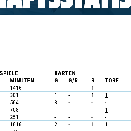
AFTSSTATIS
SPIELE
KARTEN
MINUTEN
G
G/R
R
TORE
1416
-
-
1
-
301
1
-
1
1
584
3
-
-
-
708
1
-
-
1
251
-
-
-
-
1816
2
-
1
1