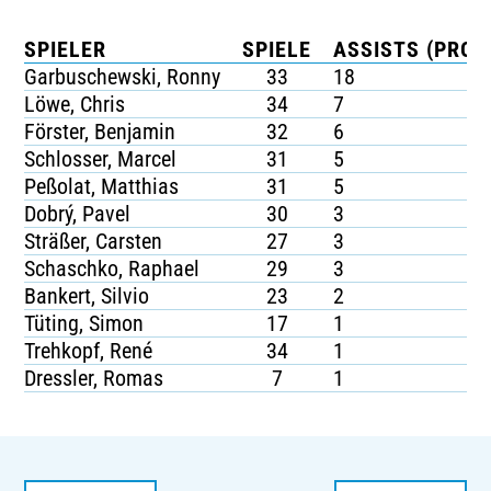
SPIELER
SPIELE
ASSISTS (PRO S
Garbuschewski, Ronny
33
18
Löwe, Chris
34
7
Förster, Benjamin
32
6
Schlosser, Marcel
31
5
Peßolat, Matthias
31
5
Dobrý, Pavel
30
3
Sträßer, Carsten
27
3
Schaschko, Raphael
29
3
Bankert, Silvio
23
2
Tüting, Simon
17
1
Trehkopf, René
34
1
Dressler, Romas
7
1