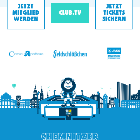
JETZT
JETZT
MITGLIED
CLUB.TV
TICKETS
WERDEN
SICHERN
v
CHEMNITZER