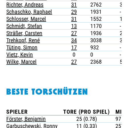
Richter, Andreas
31
2762
3
Schaschko, Raphael
29
1931
-
Schlosser, Marcel
31
1552
1
Schmidt, Stefan
13
1170
-
Sträßer, Carsten
27
1936
2
Trehkopf, René
34
3038
3
Tüting, Simon
17
932
-
Vietz, Kevin
0
0
-
Wilke, Marcel
27
2368
5
BESTE TORSCHÜTZEN
SPIELER
TORE (PRO SPIEL)
MIN
Förster, Benjamin
25 (0.78)
97
Garbuschewski, Ronny
11 (0.33)
257