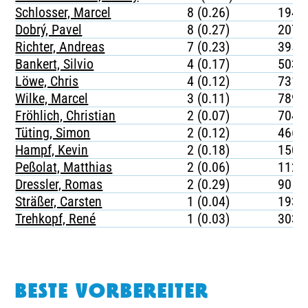
Schlosser, Marcel
8 (0.26)
194
Dobrý, Pavel
8 (0.27)
207
Richter, Andreas
7 (0.23)
395
Bankert, Silvio
4 (0.17)
503
Löwe, Chris
4 (0.12)
731
Wilke, Marcel
3 (0.11)
789
Fröhlich, Christian
2 (0.07)
704
Tüting, Simon
2 (0.12)
466
Hampf, Kevin
2 (0.18)
150
Peßolat, Matthias
2 (0.06)
1121
Dressler, Romas
2 (0.29)
90
Sträßer, Carsten
1 (0.04)
1936
Trehkopf, René
1 (0.03)
3038
BESTE VORBEREITER