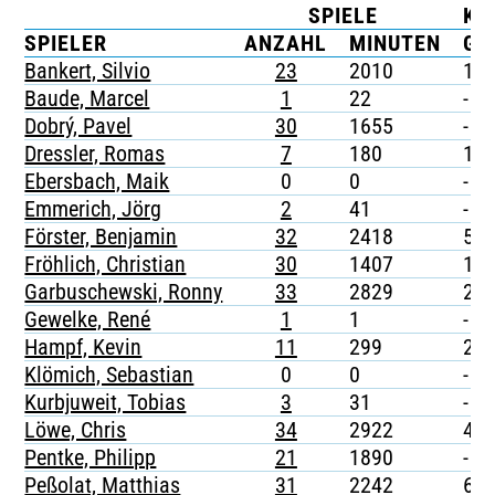
SPIELE
KA
TICKETING
SPIELER
ANZAHL
MINUTEN
G
Bankert, Silvio
23
2010
1
Baude, Marcel
1
22
-
Dobrý, Pavel
30
1655
-
Dressler, Romas
7
180
1
Ebersbach, Maik
0
0
-
Emmerich, Jörg
2
41
-
Förster, Benjamin
32
2418
5
Fröhlich, Christian
30
1407
1
Garbuschewski, Ronny
33
2829
2
Gewelke, René
1
1
-
Hampf, Kevin
11
299
2
Klömich, Sebastian
0
0
-
Kurbjuweit, Tobias
3
31
-
Löwe, Chris
34
2922
4
Pentke, Philipp
21
1890
-
Peßolat, Matthias
31
2242
6