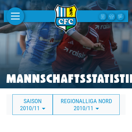
AKTUELLES
1. MANNSCHAFT
FRAUEN
CAMPUS
MANNSCHAFTSSTATISTI
CLUB
SAISON
REGIONALLIGA NORD
CLUBMITGLIEDSCHAFT
2010/11
2010/11
BUSINESS
SÜDKURVE