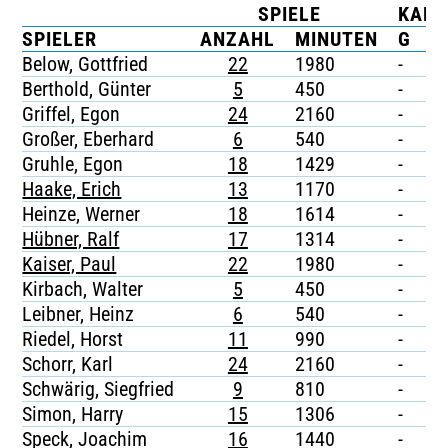
SPIELE
KART
TICKETING
SPIELER
ANZAHL
MINUTEN
G
G
Below, Gottfried
22
1980
-
-
Berthold, Günter
5
450
-
-
Griffel, Egon
24
2160
-
-
Großer, Eberhard
6
540
-
-
Gruhle, Egon
18
1429
-
-
Haake, Erich
13
1170
-
-
Heinze, Werner
18
1614
-
-
Hübner, Ralf
17
1314
-
-
Kaiser, Paul
22
1980
-
-
Kirbach, Walter
5
450
-
-
Leibner, Heinz
6
540
-
-
Riedel, Horst
11
990
-
-
Schorr, Karl
24
2160
-
-
Schwärig, Siegfried
9
810
-
-
Simon, Harry
15
1306
-
-
Speck, Joachim
16
1440
-
-