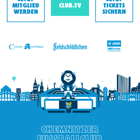
MITGLIED
CLUB.TV
TICKETS
WERDEN
SICHERN
v
CHEMNITZER
FUSSBALLCLUB