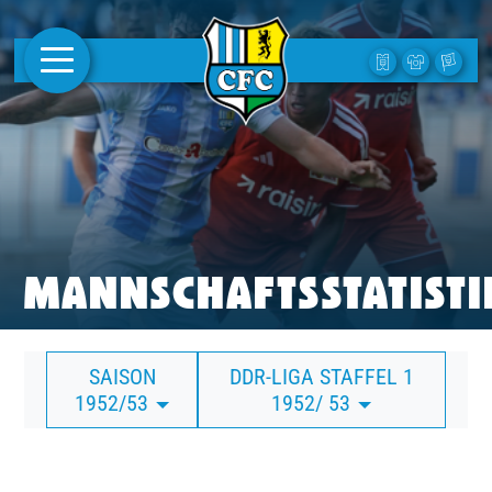
AKTUELLES
1. MANNSCHAFT
FRAUEN
CAMPUS
MANNSCHAFTSSTATISTI
CLUB
SAISON
DDR-LIGA STAFFEL 1
CLUBMITGLIEDSCHAFT
1952/53
1952/ 53
BUSINESS
SÜDKURVE