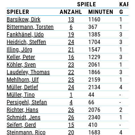
SPIELE
KART
TICKETING
SPIELER
ANZAHL
MINUTEN
G
G
Barsikow, Dirk
13
1160
1
-
Bittermann, Torsten
6
367
1
-
Fankhänel, Udo
19
1385
3
-
Heidrich, Steffen
24
1704
3
-
Illing, Jörg
21
1547
1
-
Keller, Peter
16
1229
3
-
Köhler, Sven
23
2061
1
-
Laudeley, Thomas
22
1866
3
-
Mehlhorn, Ulf
25
2159
1
-
Müller, Detlef
24
2134
4
-
Müller, Tino
1
44
-
-
Persigehl, Stefan
4
66
-
-
Richter, Hans
26
2076
2
-
Schmidt, Jens
26
2340
1
-
Seifert, Gerd
15
410
-
-
Steinmann, Rico
20
1683
4
-