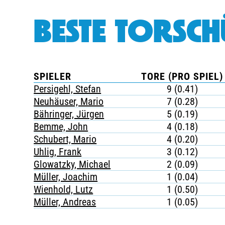
BESTE TORSCH
SPIELER
TORE (PRO SPIEL)
Persigehl, Stefan
9 (0.41)
Neuhäuser, Mario
7 (0.28)
Bähringer, Jürgen
5 (0.19)
Bemme, John
4 (0.18)
Schubert, Mario
4 (0.20)
Uhlig, Frank
3 (0.12)
Glowatzky, Michael
2 (0.09)
Müller, Joachim
1 (0.04)
Wienhold, Lutz
1 (0.50)
Müller, Andreas
1 (0.05)