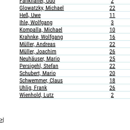
Fankhänel, Udo
2
Glowatzky, Michael
22
Heß, Uwe
11
Ihle, Wolfgang
3
Kompalla, Michael
10
Krahnke, Wolfgang
16
Müller, Andreas
22
Müller, Joachim
26
Neuhäuser, Mario
25
Persigehl, Stefan
22
Schubert, Mario
20
Schwemmer, Claus
18
Uhlig, Frank
26
Wienhold, Lutz
2
>|