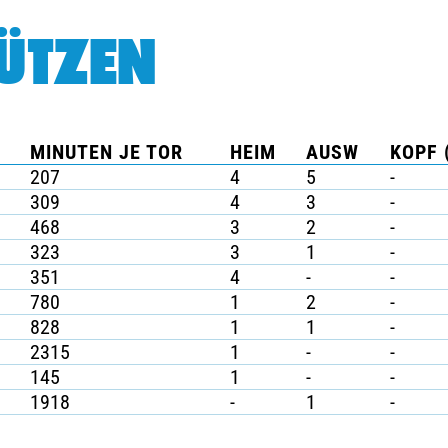
ÜTZEN
MINUTEN JE TOR
HEIM
AUSW
KOPF 
207
4
5
-
309
4
3
-
468
3
2
-
323
3
1
-
351
4
-
-
780
1
2
-
828
1
1
-
2315
1
-
-
145
1
-
-
1918
-
1
-