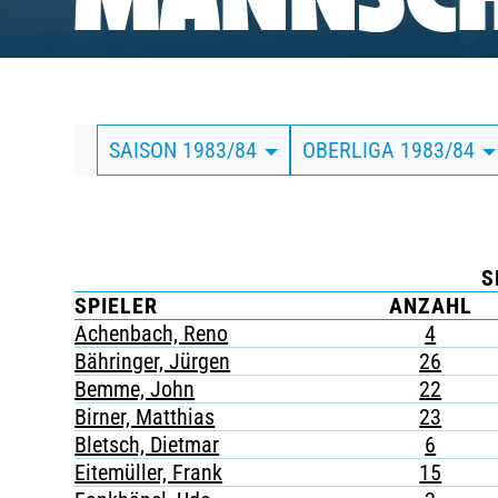
MANNSCH
BUSINESS
SÜDKURVE
SAISON 1983/84
OBERLIGA 1983/84
TICKETING
S
SPIELER
ANZAHL
Achenbach, Reno
4
Bähringer, Jürgen
26
Bemme, John
22
Birner, Matthias
23
Bletsch, Dietmar
6
Eitemüller, Frank
15