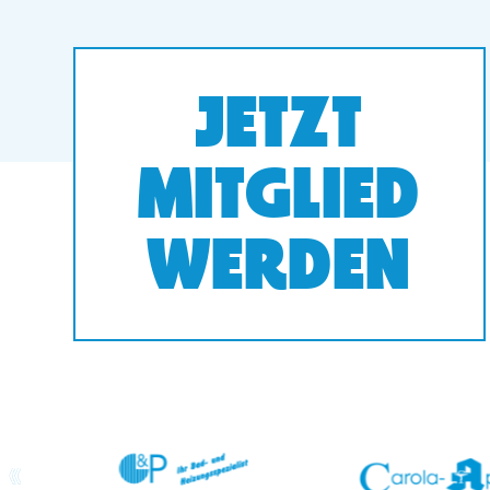
JETZT
MITGLIED
WERDEN
prev