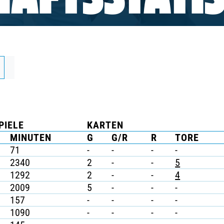
AFTSSTATIS
PIELE
KARTEN
MINUTEN
G
G/R
R
TORE
71
-
-
-
-
2340
2
-
-
5
1292
2
-
-
4
2009
5
-
-
-
157
-
-
-
-
1090
-
-
-
-