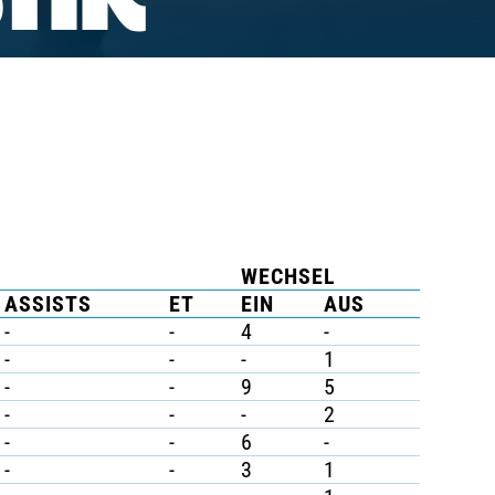
TIK
WECHSEL
ASSISTS
ET
EIN
AUS
-
-
4
-
-
-
-
1
-
-
9
5
-
-
-
2
-
-
6
-
-
-
3
1