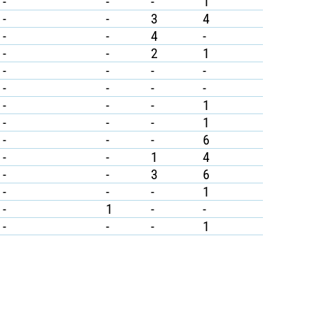
-
-
-
1
-
-
3
4
-
-
4
-
-
-
2
1
-
-
-
-
-
-
-
-
-
-
-
1
-
-
-
1
-
-
-
6
-
-
1
4
-
-
3
6
-
-
-
1
-
1
-
-
-
-
-
1