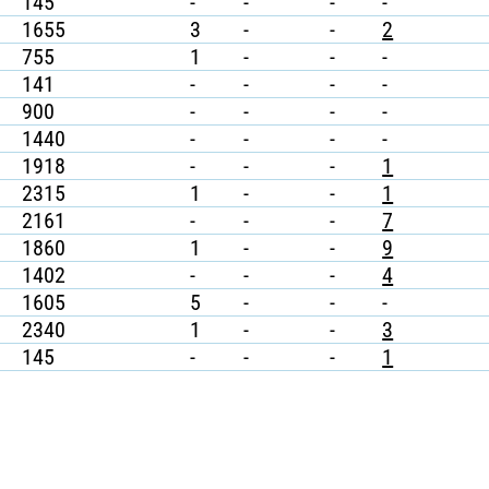
145
-
-
-
-
1655
3
-
-
2
755
1
-
-
-
141
-
-
-
-
900
-
-
-
-
1440
-
-
-
-
1918
-
-
-
1
2315
1
-
-
1
2161
-
-
-
7
1860
1
-
-
9
1402
-
-
-
4
1605
5
-
-
-
2340
1
-
-
3
145
-
-
-
1