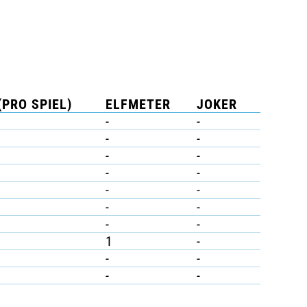
(PRO SPIEL)
ELFMETER
JOKER
-
-
-
-
-
-
-
-
-
-
-
-
-
-
1
-
-
-
-
-