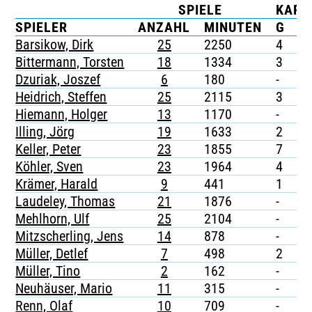
SPIELE
KART
TICKETING
SPIELER
ANZAHL
MINUTEN
G
G
Barsikow, Dirk
25
2250
4
-
Bittermann, Torsten
18
1334
3
-
Dzuriak, Joszef
6
180
-
-
Heidrich, Steffen
25
2115
3
-
Hiemann, Holger
13
1170
-
-
Illing, Jörg
19
1633
2
-
Keller, Peter
23
1855
7
-
Köhler, Sven
23
1964
4
-
Krämer, Harald
9
441
1
-
Laudeley, Thomas
21
1876
-
-
Mehlhorn, Ulf
25
2104
-
-
Mitzscherling, Jens
14
878
-
-
Müller, Detlef
7
498
2
-
Müller, Tino
2
162
-
-
Neuhäuser, Mario
11
315
-
-
Renn, Olaf
10
709
-
-