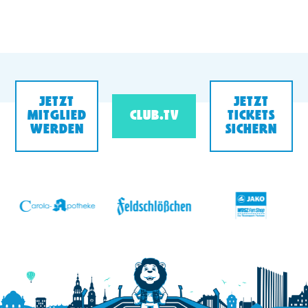
JETZT
JETZT
MITGLIED
CLUB.TV
TICKETS
WERDEN
SICHERN
v