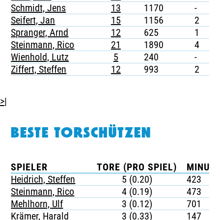
Schmidt, Jens
13
1170
-
-
Seifert, Jan
15
1156
2
-
Spranger, Arnd
12
625
1
-
Steinmann, Rico
21
1890
4
-
Wienhold, Lutz
5
240
-
-
Ziffert, Steffen
12
993
2
-
>|
BESTE TORSCHÜTZEN
SPIELER
TORE (PRO SPIEL)
MINUTE
Heidrich, Steffen
5 (0.20)
423
Steinmann, Rico
4 (0.19)
473
Mehlhorn, Ulf
3 (0.12)
701
Krämer, Harald
3 (0.33)
147