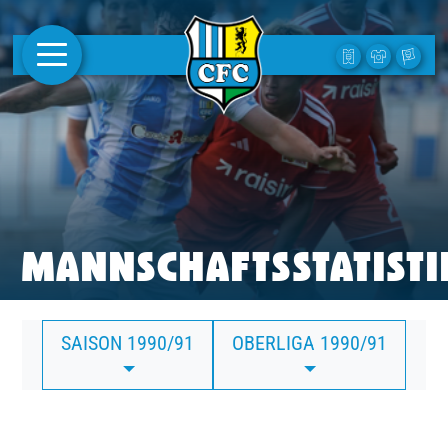
AKTUELLES
1. MANNSCHAFT
FRAUEN
CAMPUS
MANNSCHAFTSSTATISTI
CLUB
SAISON 1990/91
OBERLIGA 1990/91
CLUBMITGLIEDSCHAFT
BUSINESS
SÜDKURVE