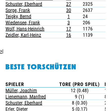
Schuster, Eberhard
27
2325
-
Sorge, Frank
30
2637
-
Teigky, Bernd
1
24
-
Wiedensee, Frank
3
206
-
Wolf, Hans-Heinrich
17
1176
-
Zeidler, Karl-Heinz
16
1139
-
>|
BESTE TORSCHÜTZEN
SPIELER
TORE (PRO SPIEL)
MI
Müller, Joachim
12 (0.48)
17
Lienemann, Manfred
9 (1)
87
Schuster, Eberhard
8 (0.30)
29
Erler, Dieter
5 (0.17)
51