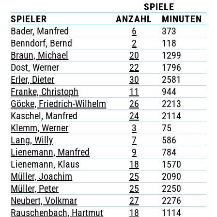
SPIELE
TICKETING
SPIELER
ANZAHL
MINUTEN
Bader, Manfred
6
373
-
Benndorf, Bernd
2
118
-
Braun, Michael
20
1299
-
Dost, Werner
22
1796
-
Erler, Dieter
30
2581
-
Franke, Christoph
11
944
-
Göcke, Friedrich-Wilhelm
26
2213
-
Kaschel, Manfred
24
2114
-
Klemm, Werner
3
75
-
Lang, Willy
7
586
-
Lienemann, Manfred
9
784
-
Lienemann, Klaus
18
1570
-
Müller, Joachim
25
2090
-
Müller, Peter
25
2250
-
Neubert, Volkmar
27
2276
-
Rauschenbach, Hartmut
18
1114
-