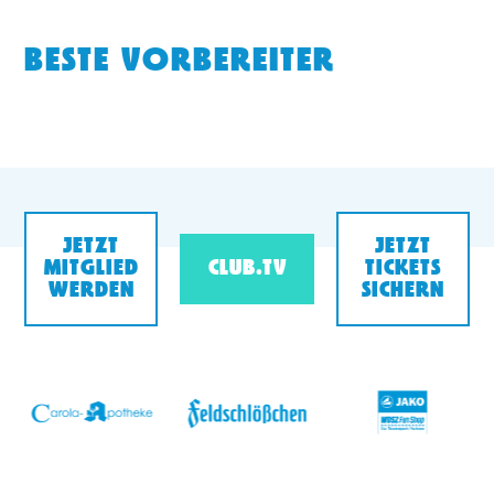
BESTE VORBEREITER
JETZT
JETZT
MITGLIED
CLUB.TV
TICKETS
WERDEN
SICHERN
v