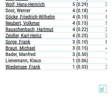
Wolf, Hans-Heinrich
5 (0.29)
23
Dost, Werner
4 (0.18)
44
Göcke, Friedrich-Wilhelm
4 (0.15)
55
Neubert, Volkmar
4 (0.15)
56
Rauschenbach, Hartmut
4 (0.22)
27
Zeidler, Karl-Heinz
4 (0.25)
28
Sorge, Frank
3 (0.10)
87
Braun, Michael
3 (0.15)
43
Bader, Manfred
3 (0.50)
12
Lienemann, Klaus
1 (0.06)
15
Wiedensee, Frank
1 (0.33)
20
>|