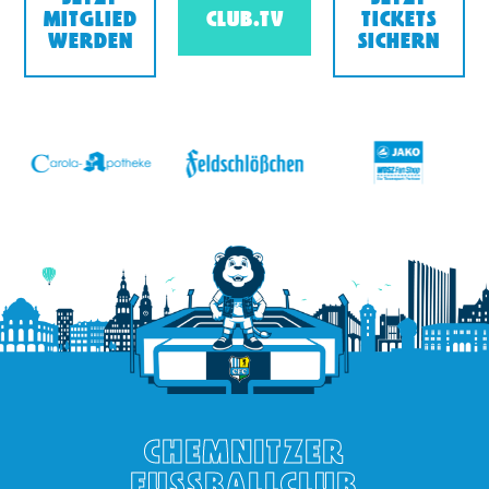
MITGLIED
CLUB.TV
TICKETS
WERDEN
SICHERN
v
CHEMNITZER
FUSSBALLCLUB