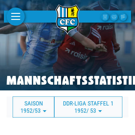
AKTUELLES
1. MANNSCHAFT
FRAUEN
CAMPUS
MANNSCHAFTSSTATISTI
CLUB
SAISON
DDR-LIGA STAFFEL 1
CLUBMITGLIEDSCHAFT
1952/53
1952/ 53
BUSINESS
SÜDKURVE