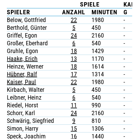
SPIELE
KART
TICKETING
SPIELER
ANZAHL
MINUTEN
G
G
Below, Gottfried
22
1980
-
-
Berthold, Günter
5
450
-
-
Griffel, Egon
24
2160
-
-
Großer, Eberhard
6
540
-
-
Gruhle, Egon
18
1429
-
-
Haake, Erich
13
1170
-
-
Heinze, Werner
18
1614
-
-
Hübner, Ralf
17
1314
-
-
Kaiser, Paul
22
1980
-
-
Kirbach, Walter
5
450
-
-
Leibner, Heinz
6
540
-
-
Riedel, Horst
11
990
-
-
Schorr, Karl
24
2160
-
-
Schwärig, Siegfried
9
810
-
-
Simon, Harry
15
1306
-
-
Speck, Joachim
16
1440
-
-