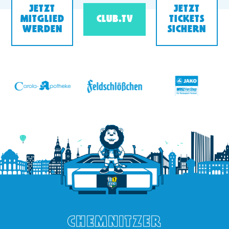
JETZT
JETZT
MITGLIED
CLUB.TV
TICKETS
WERDEN
SICHERN
v
CHEMNITZER