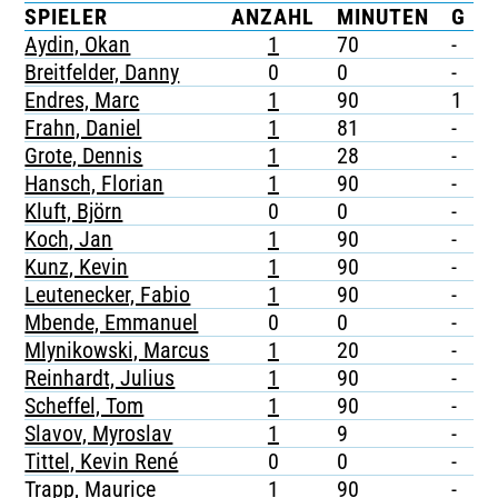
SPIELER
ANZAHL
MINUTEN
G
TICKETING
Aydin, Okan
1
70
-
-
Breitfelder, Danny
0
0
-
-
Endres, Marc
1
90
1
-
Frahn, Daniel
1
81
-
-
Grote, Dennis
1
28
-
-
Hansch, Florian
1
90
-
-
Kluft, Björn
0
0
-
-
Koch, Jan
1
90
-
-
Kunz, Kevin
1
90
-
-
Leutenecker, Fabio
1
90
-
-
Mbende, Emmanuel
0
0
-
-
Mlynikowski, Marcus
1
20
-
-
Reinhardt, Julius
1
90
-
-
Scheffel, Tom
1
90
-
-
Slavov, Myroslav
1
9
-
-
Tittel, Kevin René
0
0
-
-
Trapp, Maurice
1
90
-
-