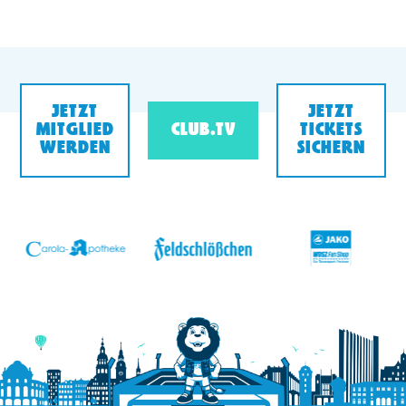
JETZT
JETZT
MITGLIED
CLUB.TV
TICKETS
WERDEN
SICHERN
v