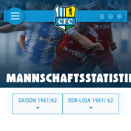
AKTUELLES
1. MANNSCHAFT
FRAUEN
CAMPUS
MANNSCHAFTSSTATISTI
CLUB
SAISON 1961/62
DDR-LIGA 1961/ 62
CLUBMITGLIEDSCHAFT
BUSINESS
SÜDKURVE