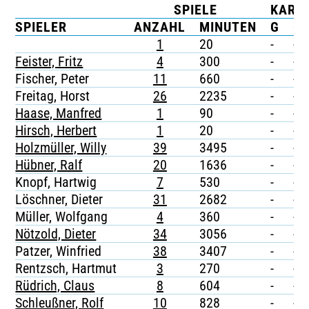
SPIELE
KART
TICKETING
SPIELER
ANZAHL
MINUTEN
G
G/
1
20
-
-
Feister, Fritz
4
300
-
-
Fischer, Peter
11
660
-
-
Freitag, Horst
26
2235
-
-
Haase, Manfred
1
90
-
-
Hirsch, Herbert
1
20
-
-
Holzmüller, Willy
39
3495
-
-
Hübner, Ralf
20
1636
-
-
Knopf, Hartwig
7
530
-
-
Löschner, Dieter
31
2682
-
-
Müller, Wolfgang
4
360
-
-
Nötzold, Dieter
34
3056
-
-
Patzer, Winfried
38
3407
-
-
Rentzsch, Hartmut
3
270
-
-
Rüdrich, Claus
8
604
-
-
Schleußner, Rolf
10
828
-
-