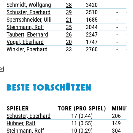
Schmidt, Wolfgang
38
3420
-
-
Schuster, Eberhard
39
3510
-
-
Sperrschneider, Ulli
21
1685
-
-
Steinmann, Rolf
35
3044
-
-
Taubert, Eberhard
26
2247
-
-
Vogel, Eberhard
20
1747
-
-
Winkler, Eberhard
33
2760
-
-
>|
BESTE TORSCHÜTZEN
SPIELER
TORE (PRO SPIEL)
MINUTE
Schuster, Eberhard
17 (0.44)
206
Hübner, Ralf
11 (0.55)
149
Steinmann, Rolf
10 (0.29)
304